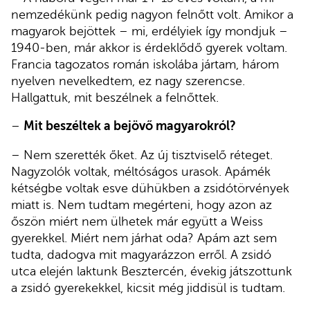
nemzedékünk pedig nagyon felnőtt volt. Amikor a
magyarok bejöttek – mi, erdélyiek így mondjuk –
1940-ben, már akkor is érdeklődő gyerek voltam.
Francia tagozatos román iskolába jártam, három
nyelven nevelkedtem, ez nagy szerencse.
Hallgattuk, mit beszélnek a felnőttek.
–
Mit beszéltek a bejövő magyarokról?
– Nem szerették őket. Az új tisztviselő réteget.
Nagyzolók voltak, méltóságos urasok. Apámék
kétségbe voltak esve dühükben a zsidótörvények
miatt is. Nem tudtam megérteni, hogy azon az
őszön miért nem ülhetek már együtt a Weiss
gyerekkel. Miért nem járhat oda? Apám azt sem
tudta, dadogva mit magyarázzon erről. A zsidó
utca elején laktunk Besztercén, évekig játszottunk
a zsidó gyerekekkel, kicsit még jiddisül is tudtam.