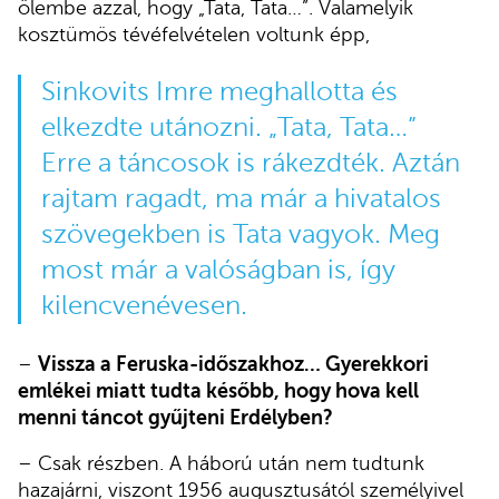
ölembe azzal, hogy „Tata, Tata…”. Valamelyik
kosztümös tévéfelvételen voltunk épp,
Sinkovits Imre meghallotta és
elkezdte utánozni. „Tata, Tata…”
Erre a táncosok is rákezdték. Aztán
rajtam ragadt, ma már a hivatalos
szövegekben is Tata vagyok. Meg
most már a valóságban is, így
kilencvenévesen.
–
Vissza a Feruska-időszakhoz… Gyerekkori
emlékei miatt tudta később, hogy hova kell
menni táncot gyűjteni Erdélyben?
– Csak részben. A háború után nem tudtunk
hazajárni, viszont 1956 augusztusától személyivel