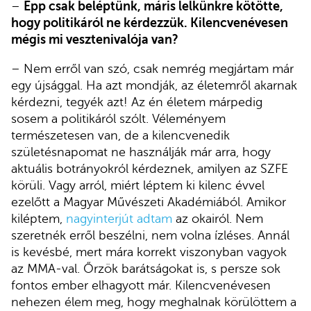
–
Épp csak beléptünk, máris lelkünkre kötötte,
hogy politikáról ne kérdezzük. Kilencvenévesen
mégis mi vesztenivalója van?
– Nem erről van szó, csak nemrég megjártam már
egy újsággal. Ha azt mondják, az életemről akarnak
kérdezni, tegyék azt! Az én életem márpedig
sosem a politikáról szólt. Véleményem
természetesen van, de a kilencvenedik
születésnapomat ne használják már arra, hogy
aktuális botrányokról kérdeznek, amilyen az SZFE
körüli. Vagy arról, miért léptem ki kilenc évvel
ezelőtt a Magyar Művészeti Akadémiából. Amikor
kiléptem,
nagyinterjút adtam
az okairól. Nem
szeretnék erről beszélni, nem volna ízléses. Annál
is kevésbé, mert mára korrekt viszonyban vagyok
az MMA-val. Őrzök barátságokat is, s persze sok
fontos ember elhagyott már. Kilencvenévesen
nehezen élem meg, hogy meghalnak körülöttem a