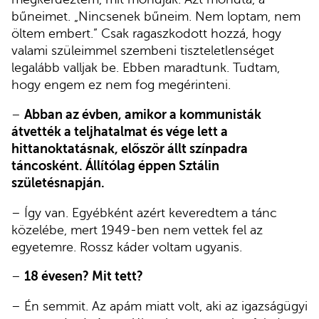
bűneimet. „Nincsenek bűneim. Nem loptam, nem
öltem embert.” Csak ragaszkodott hozzá, hogy
valami szüleimmel szembeni tiszteletlenséget
legalább valljak be. Ebben maradtunk. Tudtam,
hogy engem ez nem fog megérinteni.
–
Abban az évben, amikor a kommunisták
átvették a teljhatalmat és vége lett a
hittanoktatásnak, először állt színpadra
táncosként. Állítólag éppen Sztálin
születésnapján.
– Így van. Egyébként azért keveredtem a tánc
közelébe, mert 1949-ben nem vettek fel az
egyetemre. Rossz káder voltam ugyanis.
–
18 évesen? Mit tett?
– Én semmit. Az apám miatt volt, aki az igazságügyi