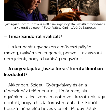
„Az egész kommunizmus alatt csak úgy sorjáztak az ellentmondások
a kulturális életben.” Fotó: Válasz Online/Vörös Szabolcs
–
Tímár Sándorral rivalizált?
– Ha két barát ugyanazon a művészi pályán
mozog, nyilván versengenek, persze – ez viszont
nem jelenti, hogy a barátság megszűnik.
–
A nagy vitájuk a „tiszta forrás” körül akkoriban
kezdődött?
– Akkoriban. Szigeti, Györgyfalvay és én a
táncszínház felé mentünk, Tímár meg, aki
egyébként a legszorgalmasabb volt közöttünk, úgy
döntött, hogy a tiszta forrást mutatja be. Ebből
hosszú, néha elég heves vita lett. Mi úgy láttuk,