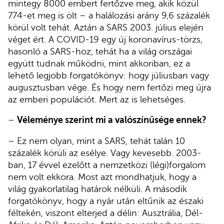
mintegy 8000 embert fertőzve meg, akik közül
774-et meg is ölt – a halálozási arány 9,6 százalék
körül volt tehát. Aztán a SARS 2003. július elején
véget ért. A COVID-19 egy új koronavírus-törzs,
hasonló a SARS-hoz, tehát ha a világ országai
együtt tudnak működni, mint akkoriban, ez a
lehető legjobb forgatókönyv: hogy júliusban vagy
augusztusban vége. És hogy nem fertőzi meg újra
az emberi populációt. Mert az is lehetséges.
–
Véleménye szerint mi a valószínűsége ennek?
– Ez nem olyan, mint a SARS, tehát talán 10
százalék körüli az esélye. Vagy kevesebb. 2003-
ban, 17 évvel ezelőtt a nemzetközi (légi)forgalom
nem volt ekkora. Most azt mondhatjuk, hogy a
világ gyakorlatilag határok nélküli. A második
forgatókönyv, hogy a nyár után eltűnik az északi
féltekén, viszont elterjed a délin: Ausztrália, Dél-