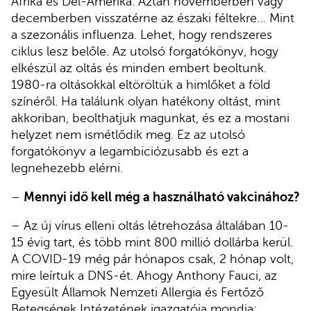
Afrika és Dél-Amerika. Aztán novemberben vagy
decemberben visszatérne az északi féltekre… Mint
a szezonális influenza. Lehet, hogy rendszeres
ciklus lesz belőle. Az utolsó forgatókönyv, hogy
elkészül az oltás és minden embert beoltunk.
1980-ra oltásokkal eltöröltük a himlőket a föld
színéről. Ha találunk olyan hatékony oltást, mint
akkoriban, beolthatjuk magunkat, és ez a mostani
helyzet nem ismétlődik meg. Ez az utolsó
forgatókönyv a legambiciózusabb és ezt a
legnehezebb elérni.
–
Mennyi idő kell még a használható vakcinához?
– Az új vírus elleni oltás létrehozása általában 10-
15 évig tart, és több mint 800 millió dollárba kerül.
A COVID-19 még pár hónapos csak, 2 hónap volt,
mire leírtuk a DNS-ét. Ahogy Anthony Fauci, az
Egyesült Államok Nemzeti Allergia és Fertőző
Betegségek Intézetének igazgatója mondja: