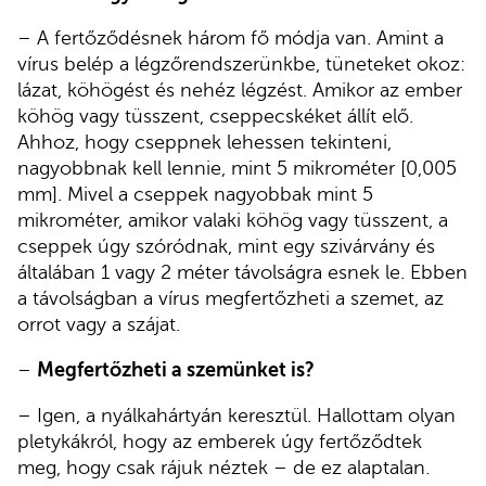
– A fertőződésnek három fő módja van. Amint a
vírus belép a légzőrendszerünkbe, tüneteket okoz:
lázat, köhögést és nehéz légzést. Amikor az ember
köhög vagy tüsszent, cseppecskéket állít elő.
Ahhoz, hogy cseppnek lehessen tekinteni,
nagyobbnak kell lennie, mint 5 mikrométer [0,005
mm]. Mivel a cseppek nagyobbak mint 5
mikrométer, amikor valaki köhög vagy tüsszent, a
cseppek úgy szóródnak, mint egy szivárvány és
általában 1 vagy 2 méter távolságra esnek le. Ebben
a távolságban a vírus megfertőzheti a szemet, az
orrot vagy a szájat.
–
Megfertőzheti a szemünket is?
– Igen, a nyálkahártyán keresztül. Hallottam olyan
pletykákról, hogy az emberek úgy fertőződtek
meg, hogy csak rájuk néztek – de ez alaptalan.