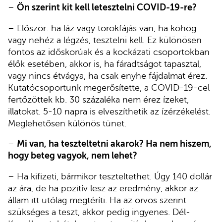
–
Ön szerint kit kell letesztelni COVID-19-re?
– Először: ha láz vagy torokfájás van, ha köhög
vagy nehéz a légzés, tesztelni kell. Ez különösen
fontos az időskorúak és a kockázati csoportokban
élők esetében, akkor is, ha fáradtságot tapasztal,
vagy nincs étvágya, ha csak enyhe fájdalmat érez.
Kutatócsoportunk megerősítette, a COVID-19-cel
fertőzöttek kb. 30 százaléka nem érez ízeket,
illatokat. 5-10 napra is elveszíthetik az ízérzékelést.
Meglehetősen különös tünet.
–
Mi van, ha teszteltetni akarok? Ha nem hiszem,
hogy beteg vagyok, nem lehet?
– Ha kifizeti, bármikor teszteltethet. Úgy 140 dollár
az ára, de ha pozitív lesz az eredmény, akkor az
állam itt utólag megtéríti. Ha az orvos szerint
szükséges a teszt, akkor pedig ingyenes. Dél-