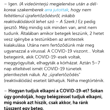
– Igen.
(A videóinterjú megjelenése után a dél-
koreai szakemberek
arra jutottak
, hogy nem
feltétlenül újrafertőződésről, inkább
reaktiválódásról lehet szó – A Szerk.)
Ez pedig
ijesztő. Még mindig sok minden van, amit nem
tudunk. Általában amikor betegek leszünk, 2 hetet
vesz igénybe a testünkben az antitestek
kialakulása. Utána nem fertőződünk már meg
ugyanazzal a vírussal. A COVID-19 viszont… Voltak
betegeink, akik COVID-19-esek voltak,
meggyógyultak, elhagyták a kórházat. Aztán 5–7
nap elteltével ismét COVID-19 tünetek
jelentkeztek náluk. Az „újrafertőződés”
(reaktiválódás) eseteit láthatjuk. Néha megtörténik.
–
Hogyan tudjuk elkapni a COVID-19-et? Sokan
úgy gondolják, hogy belégzéssel tudjuk elkapni,
míg mások azt hiszik, csak akkor, ha ránk
tüsszent egy beteg.