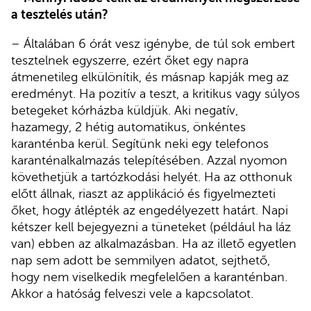
a tesztelés után?
– Általában 6 órát vesz igénybe, de túl sok embert
tesztelnek egyszerre, ezért őket egy napra
átmenetileg elkülönítik, és másnap kapják meg az
eredményt. Ha pozitív a teszt, a kritikus vagy súlyos
betegeket kórházba küldjük. Aki negatív,
hazamegy, 2 hétig automatikus, önkéntes
karanténba kerül. Segítünk neki egy telefonos
karanténalkalmazás telepítésében. Azzal nyomon
követhetjük a tartózkodási helyét. Ha az otthonuk
előtt állnak, riaszt az applikáció és figyelmezteti
őket, hogy átlépték az engedélyezett határt. Napi
kétszer kell bejegyezni a tüneteket (például ha láz
van) ebben az alkalmazásban. Ha az illető egyetlen
nap sem adott be semmilyen adatot, sejthető,
hogy nem viselkedik megfelelően a karanténban.
Akkor a hatóság felveszi vele a kapcsolatot.