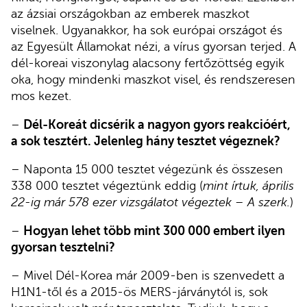
az ázsiai országokban az emberek maszkot
viselnek. Ugyanakkor, ha sok európai országot és
az Egyesült Államokat nézi, a vírus gyorsan terjed. A
dél-koreai viszonylag alacsony fertőzöttség egyik
oka, hogy mindenki maszkot visel, és rendszeresen
mos kezet.
–
Dél-Koreát dicsérik a nagyon gyors reakcióért,
a sok tesztért. Jelenleg hány tesztet végeznek?
– Naponta 15 000 tesztet végezünk és összesen
338 000 tesztet végeztünk eddig (
mint írtuk, április
22-ig már 578 ezer vizsgálatot végeztek – A szerk.
)
–
Hogyan lehet több mint 300 000 embert ilyen
gyorsan tesztelni?
– Mivel Dél-Korea már 2009-ben is szenvedett a
H1N1-től és a 2015-ös MERS-járványtól is, sok