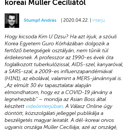
koreai Müller Cecíliától
Stumpf András
| 2020.04.22. |
Interjú
Hogy kicsoda Kim U Dzsu? Ha azt írjuk, a szöuli
Korea Egyetem Guro Kórházában dolgozik a
fertőző betegségek osztályán, nem tűnik túl
érdekesnek. A professzor az 1990-es évek óta
foglalkozott tuberkulózissal, AIDS-szel, kanyaróval,
a SARS-szal, a 2009-es influenzapandémiával
(H1N1), az ebolával, valamint a MERS-járvánnyal is.
„Az elmúlt 30 év tapasztalatai alapján
elmondhatom, hogy ez a COVID-19 járvány a
legnehezebb” – mondja az Asian Boss által
készített
videóinterjúban
. A Válasz Online úgy
döntött, közszolgálati jelleggel publikálja a
beszélgetés magyar leiratát. A dél-koreai orvos
ugyanis országa Müller Cecíliája; azé az országé,