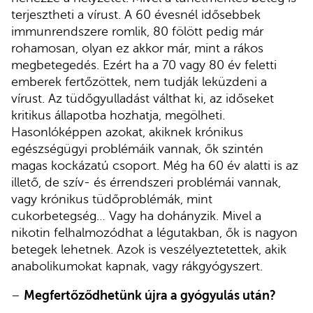
terjesztheti a vírust. A 60 évesnél idősebbek
immunrendszere romlik, 80 fölött pedig már
rohamosan, olyan ez akkor már, mint a rákos
megbetegedés. Ezért ha a 70 vagy 80 év feletti
emberek fertőzöttek, nem tudják leküzdeni a
vírust. Az tüdőgyulladást válthat ki, az időseket
kritikus állapotba hozhatja, megölheti.
Hasonlóképpen azokat, akiknek krónikus
egészségügyi problémáik vannak, ők szintén
magas kockázatú csoport. Még ha 60 év alatti is az
illető, de szív- és érrendszeri problémái vannak,
vagy krónikus tüdőproblémák, mint
cukorbetegség… Vagy ha dohányzik. Mivel a
nikotin felhalmozódhat a légutakban, ők is nagyon
betegek lehetnek. Azok is veszélyeztetettek, akik
anabolikumokat kapnak, vagy rákgyógyszert.
–
Megfertőződhetünk újra a gyógyulás után?