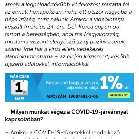
amely a legpéldaértékűbb védekezést mutatta fel
az elmúlt hónapokban, noha ott ötször nagyobb a
népsűrűség, mint nálunk. Amikor a videóinterjú
készült (március 24-én), Dél-Korea éppen ott
tartott a betegségben, ahol ma Magyarország,
mostanra viszont elenyésző az új pozitív esetek
száma. Íme hát a vírus elleni védekezés
alapdokumentuma – az elején közismert, később
újszerű adatokkal, információkkal.
–
Milyen munkát végez a COVID-19-járvánnyal
kapcsolatban?
– Amikor a COVID-19-tünetekkel rendelkező