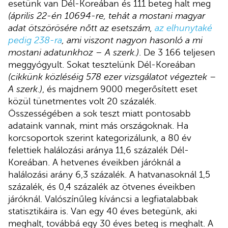
esetünk van Dél-Koreában és 111 beteg halt meg
(április 22-én 10694-re, tehát a mostani magyar
adat ötszörösére nőtt az esetszám,
az elhunytaké
pedig 238-ra
, ami viszont nagyon hasonló a mi
mostani adatunkhoz
– A szerk.)
. De 3 166 teljesen
meggyógyult. Sokat tesztelünk Dél-Koreában
(cikkünk közléséig 578 ezer vizsgálatot végeztek –
A szerk.)
, és majdnem 9000 megerősített eset
közül tünetmentes volt 20 százalék.
Összességében a sok teszt miatt pontosabb
adataink vannak, mint más országoknak. Ha
korcsoportok szerint kategorizálunk, a 80 év
felettiek halálozási aránya 11,6 százalék Dél-
Koreában. A hetvenes éveikben járóknál a
halálozási arány 6,3 százalék. A hatvanasoknál 1,5
százalék, és 0,4 százalék az ötvenes éveikben
járóknál. Valószínűleg kíváncsi a legfiatalabbak
statisztikáira is. Van egy 40 éves betegünk, aki
meghalt, továbbá egy 30 éves beteg is meghalt. A