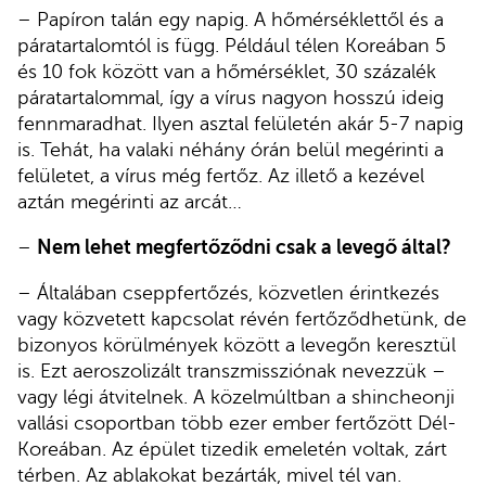
– Papíron talán egy napig. A hőmérséklettől és a
páratartalomtól is függ. Például télen Koreában 5
és 10 fok között van a hőmérséklet, 30 százalék
páratartalommal, így a vírus nagyon hosszú ideig
fennmaradhat. Ilyen asztal felületén akár 5-7 napig
is. Tehát, ha valaki néhány órán belül megérinti a
felületet, a vírus még fertőz. Az illető a kezével
aztán megérinti az arcát…
–
Nem lehet megfertőződni csak a levegő által?
– Általában cseppfertőzés, közvetlen érintkezés
vagy közvetett kapcsolat révén fertőződhetünk, de
bizonyos körülmények között a levegőn keresztül
is. Ezt aeroszolizált transzmissziónak nevezzük –
vagy légi átvitelnek. A közelmúltban a shincheonji
vallási csoportban több ezer ember fertőzött Dél-
Koreában. Az épület tizedik emeletén voltak, zárt
térben. Az ablakokat bezárták, mivel tél van.