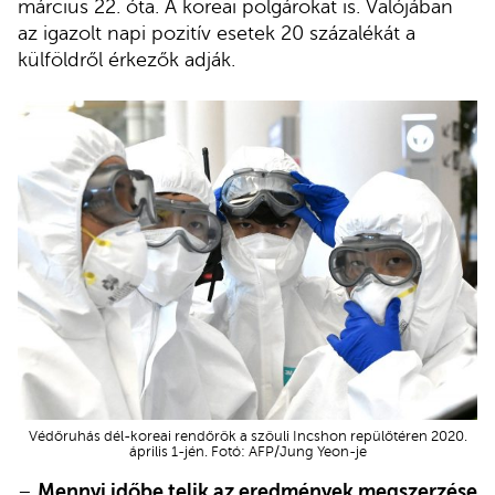
március 22. óta. A koreai polgárokat is. Valójában
az igazolt napi pozitív esetek 20 százalékát a
külföldről érkezők adják.
Védőruhás dél-koreai rendőrök a szöuli Incshon repülőtéren 2020.
április 1-jén. Fotó: AFP/Jung Yeon-je
–
Mennyi időbe telik az eredmények megszerzése