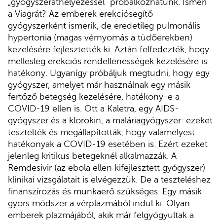
„gyógyszeráthelyezéssel” próbálkozhatunk. Ismeri
a Viagrát? Az emberek erekciósegítő
gyógyszerként ismerik, de eredetileg pulmonális
hypertonia (magas vérnyomás a tüdőerekben)
kezelésére fejlesztették ki. Aztán felfedezték, hogy
mellesleg erekciós rendellenességek kezelésére is
hatékony. Ugyanígy próbáljuk megtudni, hogy egy
gyógyszer, amelyet már használnak egy másik
fertőző betegség kezelésére, hatékony-e a
COVID-19 ellen is. Ott a Kaletra, egy AIDS-
gyógyszer és a klorokin, a maláriagyógyszer: ezeket
tesztelték és megállapították, hogy valamelyest
hatékonyak a COVID-19 esetében is. Ezért ezeket
jelenleg kritikus betegeknél alkalmazzák. A
Remdesivir (az ebola ellen kifejlesztett gyógyszer)
klinikai vizsgálatait is elvégezzük. De a teszteléshez
finanszírozás és munkaerő szükséges. Egy másik
gyors módszer a vérplazmából indul ki. Olyan
emberek plazmájából, akik már felgyógyultak a