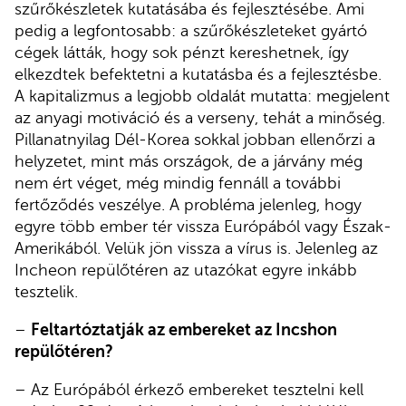
szűrőkészletek kutatásába és fejlesztésébe. Ami
pedig a legfontosabb: a szűrőkészleteket gyártó
cégek látták, hogy sok pénzt kereshetnek, így
elkezdtek befektetni a kutatásba és a fejlesztésbe.
A kapitalizmus a legjobb oldalát mutatta: megjelent
az anyagi motiváció és a verseny, tehát a minőség.
Pillanatnyilag Dél-Korea sokkal jobban ellenőrzi a
helyzetet, mint más országok, de a járvány még
nem ért véget, még mindig fennáll a további
fertőződés veszélye. A probléma jelenleg, hogy
egyre több ember tér vissza Európából vagy Észak-
Amerikából. Velük jön vissza a vírus is. Jelenleg az
Incheon repülőtéren az utazókat egyre inkább
tesztelik.
–
Feltartóztatják az embereket az Incshon
repülőtéren?
– Az Európából érkező embereket tesztelni kell