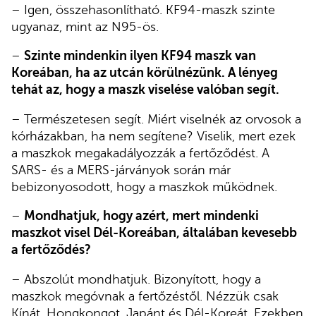
– Igen, összehasonlítható. KF94-maszk szinte
ugyanaz, mint az N95-ös.
–
Szinte mindenkin ilyen KF94 maszk van
Koreában, ha az utcán körülnézünk. A lényeg
tehát az, hogy a maszk viselése valóban segít.
– Természetesen segít. Miért viselnék az orvosok a
kórházakban, ha nem segítene? Viselik, mert ezek
a maszkok megakadályozzák a fertőződést. A
SARS- és a MERS-járványok során már
bebizonyosodott, hogy a maszkok működnek.
–
Mondhatjuk, hogy azért, mert mindenki
maszkot visel Dél-Koreában, általában kevesebb
a fertőződés?
– Abszolút mondhatjuk. Bizonyított, hogy a
maszkok megóvnak a fertőzéstől. Nézzük csak
Kínát, Hongkongot, Japánt és Dél-Koreát. Ezekben