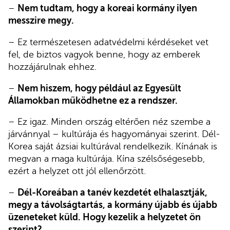
–
Nem tudtam, hogy a koreai kormány ilyen
messzire megy.
– Ez természetesen adatvédelmi kérdéseket vet
fel, de biztos vagyok benne, hogy az emberek
hozzájárulnak ehhez.
–
Nem hiszem, hogy például az Egyesült
Államokban működhetne ez a rendszer.
– Ez igaz. Minden ország eltérően néz szembe a
járvánnyal – kultúrája és hagyományai szerint. Dél-
Korea saját ázsiai kultúrával rendelkezik. Kínának is
megvan a maga kultúrája. Kína szélsőségesebb,
ezért a helyzet ott jól ellenőrzött.
–
Dél-Koreában a tanév kezdetét elhalasztják,
megy a távolságtartás, a kormány újabb és újabb
üzeneteket küld. Hogy kezelik a helyzetet ön
szerint?