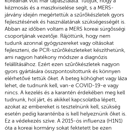
koreainak volt már tapasztalata. Tudjuk, hogy a
kézmosás és a maszkviselése segít, s a MERS-
járvány idején megértettük a szűrőkészletek gyors
fejlesztésének és használatának szükségességét is.
Abban az időben voltam a MERS koreai sürgősségi
csoportjának vezetője. Rájöttünk, hogy nem
tudunk azonnal gyógyszereket vagy oltásokat
fejleszteni, de PCR-szűrőkészleteket készíthetünk,
ami nagyon hatékony módszer a diagnózis
felállításához. Ezért ezen szűrőkészletek nagyon
gyors gyártására összpontosítottunk és könnyen
elérhetővé tettük őket. A beteg köhöghet vagy láza
lehet, de tudnunk kell, van-e COVID-19-e vagy
nincs. A kezelés és a karantén érdekében meg kell
tudnunk, hol járt, és akikkel kapcsolatba lépett,
azokat az embereket is tesztelnünk kell, szükség
esetén pedig karanténba is kell helyeznünk őket is.
Ez a védekezés szíve. A 2015-ös influenza (H1N1)
óta a koreai kormány sokat fektetett be ezen