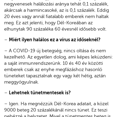
negyvenesek halálozási aránya tehát 0,1 százalék,
akárcsak a harmincasoké, az is 0,1 százalék. Eddig
20 éves vagy annál fiatalabb emberek nem haltak
meg. Ez azt jelenti, hogy Dél-Koreában az
elhunytak 90 százaléka 60 évesnél idősebb volt.
–
Miért ilyen halálos ez a vírus az időseknél?
– A COVID-19 új betegség, nincs oltása és nem
kezelhető. Az egyetlen dolog, ami képes leküzdeni:
a saját immunrendszerünk. 10 és 40 év közötti
emberek csak az enyhe megfázáshoz hasonló
tüneteket tapasztalnak egy vagy két hétig, aztán
meggyógyulnak.
–
Lehetnek tünetmentesek is?
– Igen. Ha megnézzük Dél-Korea adatait, a közel
9000 beteg 20 százalékánál nincs tünet. Ez teszi
nehézzé a helyzetet. Mivel a tünetmentes beteg is