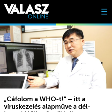
☰
„Cáfolom a WHO-t!” – itt a
víruskezelés alapműve a dél-