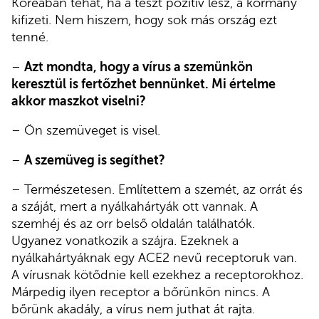
Koreában tehát, ha a teszt pozitív lesz, a kormány
kifizeti. Nem hiszem, hogy sok más ország ezt
tenné.
–
Azt mondta, hogy a vírus a szemünkön
keresztül is fertőzhet bennünket. Mi értelme
akkor maszkot viselni?
– Ön szemüveget is visel.
–
A szemüveg is segíthet?
– Természetesen. Említettem a szemét, az orrát és
a száját, mert a nyálkahártyák ott vannak. A
szemhéj és az orr belső oldalán találhatók.
Ugyanez vonatkozik a szájra. Ezeknek a
nyálkahártyáknak egy ACE2 nevű receptoruk van.
A vírusnak kötődnie kell ezekhez a receptorokhoz.
Márpedig ilyen receptor a bőrünkön nincs. A
bőrünk akadály, a vírus nem juthat át rajta.