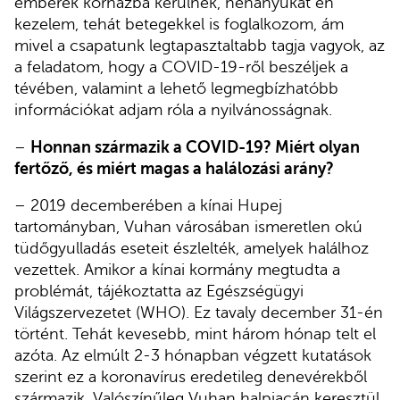
emberek kórházba kerülnek, néhányukat én
kezelem, tehát betegekkel is foglalkozom, ám
mivel a csapatunk legtapasztaltabb tagja vagyok, az
a feladatom, hogy a COVID-19-ről beszéljek a
tévében, valamint a lehető legmegbízhatóbb
információkat adjam róla a nyilvánosságnak.
–
Honnan származik a COVID-19? Miért olyan
fertőző, és miért magas a halálozási arány?
– 2019 decemberében a kínai Hupej
tartományban, Vuhan városában ismeretlen okú
tüdőgyulladás eseteit észlelték, amelyek halálhoz
vezettek. Amikor a kínai kormány megtudta a
problémát, tájékoztatta az Egészségügyi
Világszervezetet (WHO). Ez tavaly december 31-én
történt. Tehát kevesebb, mint három hónap telt el
azóta. Az elmúlt 2-3 hónapban végzett kutatások
szerint ez a koronavírus eredetileg denevérekből
származik. Valószínűleg Vuhan halpiacán keresztül