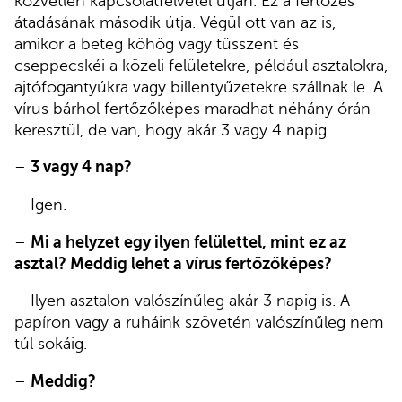
közvetlen kapcsolatfelvétel útján. Ez a fertőzés
átadásának második útja. Végül ott van az is,
amikor a beteg köhög vagy tüsszent és
cseppecskéi a közeli felületekre, például asztalokra,
ajtófogantyúkra vagy billentyűzetekre szállnak le. A
vírus bárhol fertőzőképes maradhat néhány órán
keresztül, de van, hogy akár 3 vagy 4 napig.
–
3 vagy 4 nap?
– Igen.
–
Mi a helyzet egy ilyen felülettel, mint ez az
asztal? Meddig lehet a vírus fertőzőképes?
– Ilyen asztalon valószínűleg akár 3 napig is. A
papíron vagy a ruháink szövetén valószínűleg nem
túl sokáig.
–
Meddig?