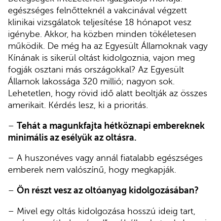
egészséges felnőtteknél a vakcinával végzett
klinikai vizsgálatok teljesítése 18 hónapot vesz
igénybe. Akkor, ha közben minden tökéletesen
működik. De még ha az Egyesült Államoknak vagy
Kínának is sikerül oltást kidolgoznia, vajon meg
fogják osztani más országokkal? Az Egyesült
Államok lakossága 320 millió; nagyon sok.
Lehetetlen, hogy rövid idő alatt beoltják az összes
amerikait. Kérdés lesz, ki a prioritás.
–
Tehát a magunkfajta hétköznapi embereknek
minimális az esélyük az oltásra.
– A huszonéves vagy annál fiatalabb egészséges
emberek nem valószínű, hogy megkapják.
–
Ön részt vesz az oltóanyag kidolgozásában?
– Mivel egy oltás kidolgozása hosszú ideig tart,