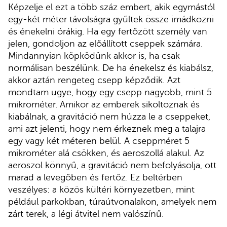
Képzelje el ezt a több száz embert, akik egymástól
egy-két méter távolságra gyűltek össze imádkozni
és énekelni órákig. Ha egy fertőzött személy van
jelen, gondoljon az előállított cseppek számára.
Mindannyian köpködünk akkor is, ha csak
normálisan beszélünk. De ha énekelsz és kiabálsz,
akkor aztán rengeteg csepp képződik. Azt
mondtam ugye, hogy egy csepp nagyobb, mint 5
mikrométer. Amikor az emberek sikoltoznak és
kiabálnak, a gravitáció nem húzza le a cseppeket,
ami azt jelenti, hogy nem érkeznek meg a talajra
egy vagy két méteren belül. A cseppméret 5
mikrométer alá csökken, és aeroszollá alakul. Az
aeroszol könnyű, a gravitáció nem befolyásolja, ott
marad a levegőben és fertőz. Ez beltérben
veszélyes: a közös kültéri környezetben, mint
például parkokban, túraútvonalakon, amelyek nem
zárt terek, a légi átvitel nem valószínű.