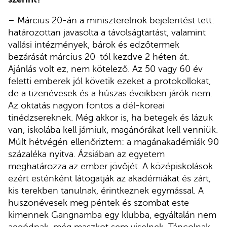
– Március 20-án a miniszterelnök bejelentést tett:
határozottan javasolta a távolságtartást, valamint
vallási intézmények, bárok és edzőtermek
bezárását március 20-tól kezdve 2 héten át.
Ajánlás volt ez, nem kötelező. Az 50 vagy 60 év
feletti emberek jól követik ezeket a protokollokat,
de a tizenévesek és a húszas éveikben járók nem.
Az oktatás nagyon fontos a dél-koreai
tinédzsereknek. Még akkor is, ha betegek és lázuk
van, iskolába kell járniuk, magánórákat kell venniük.
Múlt hétvégén ellenőriztem: a magánakadémiák 90
százaléka nyitva. Ázsiában az egyetem
meghatározza az ember jövőjét. A középiskolások
ezért esténként látogatják az akadémiákat és zárt,
kis terekben tanulnak, érintkeznek egymással. A
huszonévesek meg péntek és szombat este
kimennek Gangnamba egy klubba, egyáltalán nem