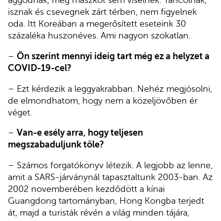
aggódnak, még maszkot sem viselnek. Táncolnak,
isznak és csevegnek zárt térben, nem figyelnek
oda. Itt Koreában a megerősített eseteink 30
százaléka huszonéves. Ami nagyon szokatlan.
–
Ön szerint mennyi ideig tart még ez a helyzet a
COVID-19-cel?
– Ezt kérdezik a leggyakrabban. Nehéz megjósolni,
de elmondhatom, hogy nem a közeljövőben ér
véget.
–
Van-e esély arra, hogy teljesen
megszabaduljunk tőle?
– Számos forgatókönyv létezik. A legjobb az lenne,
amit a SARS-járványnál tapasztaltunk 2003-ban. Az
2002 novemberében kezdődött a kínai
Guangdong tartományban, Hong Kongba terjedt
át, majd a turisták révén a világ minden tájára,