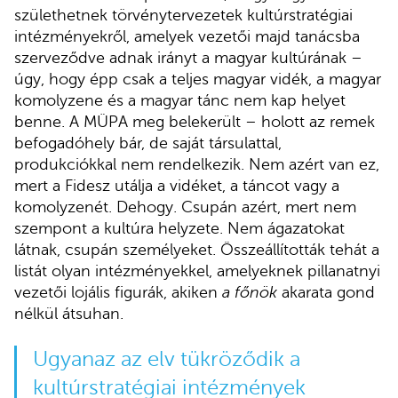
születhetnek törvénytervezetek kultúrstratégiai
intézményekről, amelyek vezetői majd tanácsba
szerveződve adnak irányt a magyar kultúrának –
úgy, hogy épp csak a teljes magyar vidék, a magyar
komolyzene és a magyar tánc nem kap helyet
benne. A MÜPA meg belekerült – holott az remek
befogadóhely bár, de saját társulattal,
produkciókkal nem rendelkezik. Nem azért van ez,
mert a Fidesz utálja a vidéket, a táncot vagy a
komolyzenét. Dehogy. Csupán azért, mert nem
szempont a kultúra helyzete. Nem ágazatokat
látnak, csupán személyeket. Összeállították tehát a
listát olyan intézményekkel, amelyeknek pillanatnyi
vezetői lojális figurák, akiken
a főnök
akarata gond
nélkül átsuhan.
Ugyanaz az elv tükröződik a
kultúrstratégiai intézmények