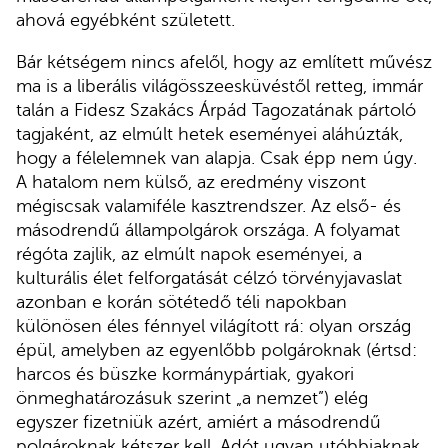
ahová egyébként született.
Bár kétségem nincs afelől, hogy az említett művész
ma is a liberális világösszeesküvéstől retteg, immár
talán a Fidesz Szakács Árpád Tagozatának pártoló
tagjaként, az elmúlt hetek eseményei aláhúzták,
hogy a félelemnek van alapja. Csak épp nem úgy.
A hatalom nem külső, az eredmény viszont
mégiscsak valamiféle kasztrendszer. Az első- és
másodrendű állampolgárok országa. A folyamat
régóta zajlik, az elmúlt napok eseményei, a
kulturális élet felforgatását célzó törvényjavaslat
azonban e korán sötétedő téli napokban
különösen éles fénnyel világított rá: olyan ország
épül, amelyben az egyenlőbb polgároknak (értsd:
harcos és büszke kormánypártiak, gyakori
önmeghatározásuk szerint „a nemzet”) elég
egyszer fizetniük azért, amiért a másodrendű
polgároknak kétszer kell. Adót ugyan utóbbiaknak