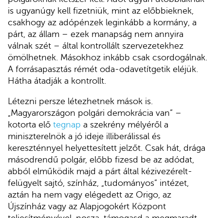
is ugyanúgy kell fizetniük, mint az előbbieknek,
csakhogy az adópénzek leginkább a kormány, a
párt, az állam – ezek manapság nem annyira
válnak szét – által kontrollált szervezetekhez
ömölhetnek. Másokhoz inkább csak csordogálnak.
A forrásapasztás rémét oda-odavetítgetik eléjük.
Hátha átadják a kontrollt.
Létezni persze létezhetnek mások is.
„Magyarországon polgári demokrácia van” –
kotorta elő
tegnap
a szekrény mélyéről a
miniszterelnök a jó ideje illiberálissal és
kereszténnyel helyettesített jelzőt. Csak hát, drága
másodrendű polgár, előbb fizesd be az adódat,
abból elműködik majd a párt által kézivezérelt-
felügyelt sajtó, színház, „tudományos” intézet,
aztán ha nem vagy elégedett az Origo, az
Újszínház vagy az Alapjogokért Központ
teljesítményével, nosza, támogasd a megmaradt