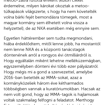
metoo-zásra futotta érvként (külön cikket
érdemelne, milyen károkat okoztak a metoo-
túlkapások világszerte, s hogy ha nem követelték
volna bárki fejét bemondásra tömegek, most a
magyar kormány sem élhetett volna vissza a
helyzettel), de az NKA esetében még ennyire sem.
Egyetlen háttérember sem tudta megmondani,
hiába érdeklődtem, mitől lenne jobb, ha mostantól
nem lenne NKA és a központi tanácstagok
döntenének arról a rongyos évi ötmilliárdról is.
Hogy egyáltalán miként lehetne melléküzemágban,
egyszemélyben dönteni évi több ezer pályázatról.
Hogy mégis mi a gond a szervezettel, amelybe
2016-ban betették az MMA-sokat, azaz a
kormányközeliek három éve kétharmados
többségben vannak a kuratóriumokban. Hacsak az
nem volt gond, hogy az MMA-tagok is hajlamosak
voltak szakmailag felfogni a feladatot. Merthogy