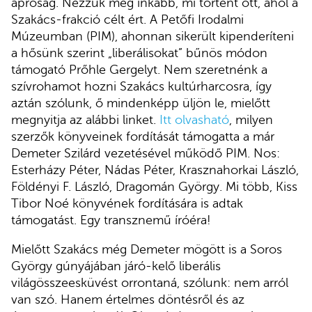
apróság. Nézzük meg inkább, mi történt ott, ahol a
Szakács-frakció célt ért. A Petőfi Irodalmi
Múzeumban (PIM), ahonnan sikerült kipenderíteni
a hősünk szerint „liberálisokat” bűnös módon
támogató Prőhle Gergelyt. Nem szeretnénk a
szívrohamot hozni Szakács kultúrharcosra, így
aztán szólunk, ő mindenképp üljön le, mielőtt
megnyitja az alábbi linket.
Itt olvasható
, milyen
szerzők könyveinek fordítását támogatta a már
Demeter Szilárd vezetésével működő PIM. Nos:
Esterházy Péter, Nádas Péter, Krasznahorkai László,
Földényi F. László, Dragomán György. Mi több, Kiss
Tibor Noé könyvének fordítására is adtak
támogatást. Egy transznemű íróéra!
Mielőtt Szakács még Demeter mögött is a Soros
György gúnyájában járó-kelő liberális
világösszeesküvést orrontaná, szólunk: nem arról
van szó. Hanem értelmes döntésről és az