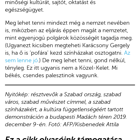
minőségi kultúrát, sajtót, oktatást és
egészségügyet.
Meg lehet tenni mindezt még a nemzet nevében
is, miközben az eljárás éppen magát a nemzetet,
mint egyenjogú polgárok közösségét tagadja meg.
(Ugyanezt kicsiben megteheti Karácsony Gergely
is, ha ő is ‘pofára’ kezd színházakat osztogatni.
Az
sem lenne jó
.) De meg lehet tenni, gond nélkül,
tényleg. Ez itt ugyanis nem a Közel-Kelet. Mi
békés, csendes palesztinok vagyunk.
Nyitókép: résztvevők a Szabad ország, szabad
város, szabad művészet címmel, a szabad
színházakért, a kultúra függetlenségéért tartott
demonstráción a budapesti Madách téren 2019.
december 9-én. Fotó: AFP/Kisbenedek Attila
Ez a cikk olvasóink támogatása