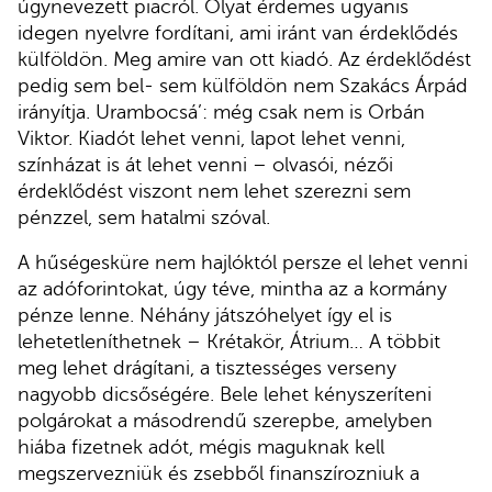
úgynevezett piacról. Olyat érdemes ugyanis
idegen nyelvre fordítani, ami iránt van érdeklődés
külföldön. Meg amire van ott kiadó. Az érdeklődést
pedig sem bel- sem külföldön nem Szakács Árpád
irányítja. Urambocsá’: még csak nem is Orbán
Viktor. Kiadót lehet venni, lapot lehet venni,
színházat is át lehet venni – olvasói, nézői
érdeklődést viszont nem lehet szerezni sem
pénzzel, sem hatalmi szóval.
A hűségesküre nem hajlóktól persze el lehet venni
az adóforintokat, úgy téve, mintha az a kormány
pénze lenne. Néhány játszóhelyet így el is
lehetetleníthetnek – Krétakör, Átrium… A többit
meg lehet drágítani, a tisztességes verseny
nagyobb dicsőségére. Bele lehet kényszeríteni
polgárokat a másodrendű szerepbe, amelyben
hiába fizetnek adót, mégis maguknak kell
megszervezniük és zsebből finanszírozniuk a