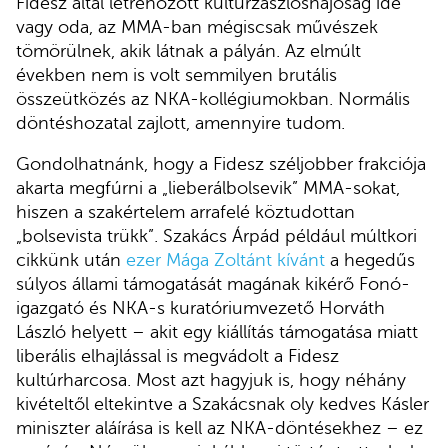
Fidesz által létrehozott kultúrzászlóshajóság ide
vagy oda, az MMA-ban mégiscsak művészek
tömörülnek, akik látnak a pályán. Az elmúlt
években nem is volt semmilyen brutális
összeütközés az NKA-kollégiumokban. Normális
döntéshozatal zajlott, amennyire tudom.
Gondolhatnánk, hogy a Fidesz széljobber frakciója
akarta megfúrni a „lieberálbolsevik” MMA-sokat,
hiszen a szakértelem arrafelé köztudottan
„bolsevista trükk”. Szakács Árpád például múltkori
cikkünk után
ezer Mága Zoltánt kívánt
a hegedűs
súlyos állami támogatását magának kikérő Fonó-
igazgató és NKA-s kuratóriumvezető Horváth
László helyett – akit egy kiállítás támogatása miatt
liberális elhajlással is megvádolt a Fidesz
kultúrharcosa. Most azt hagyjuk is, hogy néhány
kivételtől eltekintve a Szakácsnak oly kedves Kásler
miniszter aláírása is kell az NKA-döntésekhez – ez