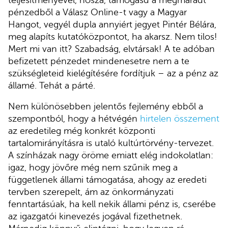
pénzedből a Válasz Online-t vagy a Magyar
Hangot, vegyél dupla annyiért jegyet Pintér Bélára,
meg alapíts kutatóközpontot, ha akarsz. Nem tilos!
Mert mi van itt? Szabadság, elvtársak! A te adóban
befizetett pénzedet mindenesetre nem a te
szükségleteid kielégítésére fordítjuk – az a pénz az
államé. Tehát a párté.
Nem különösebben jelentős fejlemény ebből a
szempontból, hogy a hétvégén
hirtelen összement
az eredetileg még konkrét központi
tartalomirányításra is utaló kultúrtörvény-tervezet.
A színházak nagy öröme emiatt elég indokolatlan:
igaz, hogy jövőre még nem szűnik meg a
függetlenek állami támogatása, ahogy az eredeti
tervben szerepelt, ám az önkormányzati
fenntartásúak, ha kell nekik állami pénz is, cserébe
az igazgatói kinevezés jogával fizethetnek.