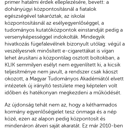
primer hatalmi érdek elleplezésére, bevett: a
dohányügyi központosításnál a fiatalok
egészségével takaróztak, az iskolai
központosításnál az esélyegyenlőséggel, a
tudományos kutatóközpontok einstandját pedig a
versenyképességgel indokolták. Mindegyik
hivatkozás fügefalevélnek bizonyult utólag: végül a
veszélyesnek minősített e-cigarettákat is vígan
lehet árusítani a központilag osztott boltokban, a
KLIK semmilyen esélyt nem egyenlített ki, a kicsik
teljesítménye nem javult, a rendszer csak káoszt
okozott, a Magyar Tudományos Akadémiától elvett
intézetek új irányító testülete meg képtelen volt
időben és hatékonyan megkezdeni a működését.
Az újdonság tehát nem az, hogy a kétharmados
kormány egyenlőségjelet tesz önmaga és a nép
közé, ezen az alapon pedig központosít és
mindenáron átveri saját akaratát. Ez már 2010-ben