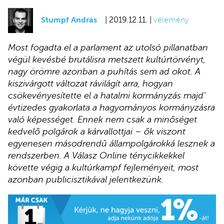
Stumpf András
| 2019.12.11. |
vélemény
Most fogadta el a parlament az utolsó pillanatban
végül kevésbé brutálisra metszett kultúrtörvényt,
nagy örömre azonban a puhítás sem ad okot. A
kiszivárgott változat rávilágít arra, hogyan
csökevényesítette el a hatalmi kormányzás majd’
évtizedes gyakorlata a hagyományos kormányzásra
való képességet. Ennek nem csak a minőséget
kedvelő polgárok a kárvallottjai
–
ők viszont
egyenesen másodrendű állampolgárokká lesznek a
rendszerben. A Válasz Online ténycikkekkel
követte végig a kultúrkampf fejleményeit, most
azonban publicisztikával jelentkezünk.