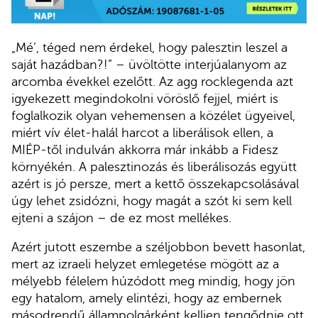
„Mé’, téged nem érdekel, hogy palesztin leszel a
saját hazádban?!” – üvöltötte interjúalanyom az
arcomba évekkel ezelőtt. Az agg rocklegenda azt
igyekezett megindokolni vöröslő fejjel, miért is
foglalkozik olyan vehemensen a közélet ügyeivel,
miért vív élet-halál harcot a liberálisok ellen, a
MIÉP-től indulván akkorra már inkább a Fidesz
környékén. A palesztinozás és liberálisozás együtt
azért is jó persze, mert a kettő összekapcsolásával
úgy lehet zsidózni, hogy magát a szót ki sem kell
ejteni a szájon – de ez most mellékes.
Azért jutott eszembe a széljobbon bevett hasonlat,
mert az izraeli helyzet emlegetése mögött az a
mélyebb félelem húzódott meg mindig, hogy jön
egy hatalom, amely elintézi, hogy az embernek
másodrendű állampolgárként kelljen tengődnie ott,