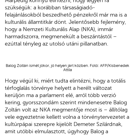
Márpedig könnyű elintézni, hogy legyen rá
szükségük: a korábban társaságiadó-
felajánlásokból beszedhető pénzekről már ma is a
kulturális államtitkár dönt. Jelentősebb fejlemény,
hogy a Nemzeti Kulturális Alap (NKA), immár
harmadszorra, megmenekült a beszántástól –
ezúttal tényleg az utolsó utáni pillanatban.
Balog Zoltán ismét jókor, jó helyen járt közben. Fotó: AFP/Kisbenedek
Attila
Hogy végül ki, miért tudta elintézni, hogy a totális
térfoglalás törvénye helyett a herélt változat
kerüljön ma a parlament elé, arról több verzió
kering, gyorsszondám szerint mindenesetre Balog
Zoltán volt az NKA megmentője most is – állítólag
vele egyeztetnie kellett volna a törvénytervezetet a
kultúrpápai szerepre kijelölt Demeter Szilárdnak,
amit utóbbi elmulasztott, úgyhogy Balog a