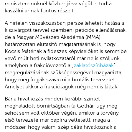
miniszterelnöknél közbenjárva végül el tudta
kaszálni annak fontos részeit.
A hirtelen visszakozásban persze lehetett hatása a
kiszivárgott tervvel szembeni petíciós ellenállásnak,
de a Magyar Művészeti Akadémia (MMA)
határozottan elutasító magatartásának is, hogy
Kocsis Máténak a fideszes képviselőket is semmibe
vevő múlt heti nyilatkozatáról már ne is szóljunk,
amelyben a frakcióvezető a „
zaklatószínházak
”
megregulázásának szükségességével magyarázta,
hogy meg fogják szavazni a brutális tervezetet.
Amelyet akkor a frakciótagok még nem is láttak.
Bár a hivatkozás minden korábbi szintet
meghaladott bornírtságban (a Gothár-ügy még
sehol sem volt október végén, amikor a törvény
első tervezete már papírra vettetett), maga a
módszer, hogy valami szép célra hivatkoznak a