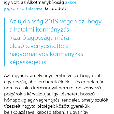
így volt, az Alkotmánybíróság
akkori
jogkörcsorbításával
kezdődött.
Az újdonság 2019 végén az, hogy
a hatalmi kormányzás
kizárólagossága mára
elcsökevényesítette a
hagyományos kormányzás
képességét is.
Azt ugyanis, amely figyelembe veszi, hogy ez itt
egy ország, ahol emberek élnek – és ennek már
nem is csak a kormánnyal nem rokonszenvező
polgárok a kárvallottjai. Így késhetett hosszú
hónapokig egy végrehajtási rendelet, amely szülők
tízezreit hagyta kétségek között gyerekük
beiskolázásával kapcsolatban, s ugyanígy