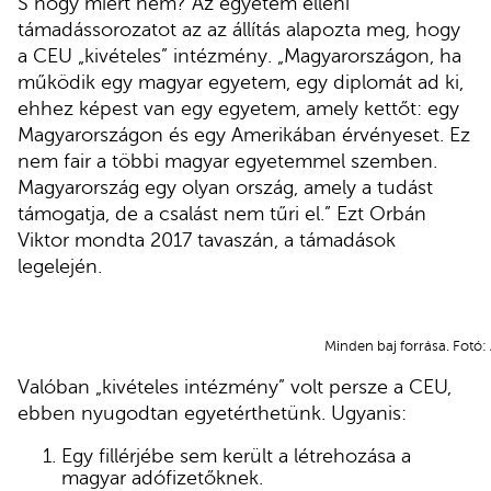
S hogy miért nem? Az egyetem elleni
támadássorozatot az az állítás alapozta meg, hogy
a CEU „kivételes” intézmény. „Magyarországon, ha
működik egy magyar egyetem, egy diplomát ad ki,
ehhez képest van egy egyetem, amely kettőt: egy
Magyarországon és egy Amerikában érvényeset. Ez
nem fair a többi magyar egyetemmel szemben.
Magyarország egy olyan ország, amely a tudást
támogatja, de a csalást nem tűri el.” Ezt Orbán
Viktor mondta 2017 tavaszán, a támadások
legelején.
Minden baj forrása. Fotó:
Valóban „kivételes intézmény” volt persze a CEU,
ebben nyugodtan egyetérthetünk. Ugyanis:
Egy fillérjébe sem került a létrehozása a
magyar adófizetőknek.