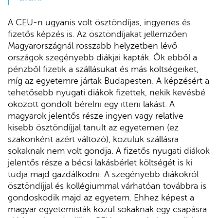
A CEU-n ugyanis volt ösztöndíjas, ingyenes és
fizetős képzés is. Az ösztöndíjakat jellemzően
Magyarországnál rosszabb helyzetben lévő
országok szegényebb diákjai kapták. Ők ebből a
pénzből fizetik a szállásukat és más költségeiket,
míg az egyetemre jártak Budapesten. A képzésért a
tehetősebb nyugati diákok fizettek, nekik kevésbé
okozott gondolt bérelni egy itteni lakást. A
magyarok jelentős része ingyen vagy relatíve
kisebb ösztöndíjjal tanult az egyetemen (ez
szakonként azért változó), közülük szállásra
sokaknak nem volt gondja. A fizetős nyugati diákok
jelentős része a bécsi lakásbérlet költségét is ki
tudja majd gazdálkodni. A szegényebb diákokról
ösztöndíjjal és kollégiummal várhatóan továbbra is
gondoskodik majd az egyetem. Ehhez képest a
magyar egyetemisták közül sokaknak egy csapásra