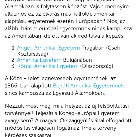
Államokban is folytasson képzést. Vajon mennyire
általános ez az elvárás más külföldi, amerikai
alapítású egyetemek esetén Európában? Nos, az
alábbi három európai egyetemnek nincs kampusza
az Amerikában, de ott van akkreditálva a képzés:
Angol-Amerikai-Egyetem
Prágában (Cseh
Köztársaság)
Amerikai Egyetem
Bulgáriában
Római Amerikai Egyetem
(Olaszország)
A Közel-Kelet legnevesebb egyetemének, az
1866-ban alapított
Bejrúti Amerikai Egyetemnek
sincs kampusza az Egyesült Államokban.
Nézzük most meg, mi a helyzet az új felsőoktatási
törvénnyel! Teljesíti a Közép-európai Egyetem,
avagy sem? A magyar Országgyűlés által elfogadott
módosítás világosan fogalmaz. Íme a törvény
kérdéses szakaszai: