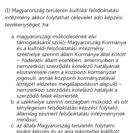
(1) Magyarország területén külföldi felsőoktatási
intézmény akkor folytathat oklevelet adó képzési
tevékenységet, ha
magyarországi működésének elvi
támogatásáról szóló, Magyarország Kormánya
és a külföldi felsőoktatási intézmény
székhelye szerinti állam Kormánya által kötött
– föderatív állam esetében, amennyiben a
nemzetközi szerződés kötelező hatályának
elismerésére nem a központi kormányzat
jogosult, annak központi kormányzatával
létrejött előzetes megállapodáson alapuló –
nemzetközi szerződés kötelező hatályát a
szerződő felek elismerték,
a székhelye szerinti országban működő, és ott
ténylegesen felsőoktatási képzést folytató
államilag elismert felsőoktatási intézménynek
minősül,
az általa Magyarország területén folytatni
kívánt képzés és az arra tekintettel kiállított