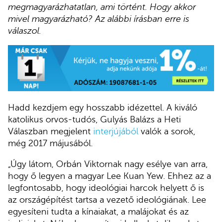
megmagyarázhatatlan, ami történt. Hogy akkor
mivel magyarázható? Az alábbi írásban erre is
válaszol.
Hadd kezdjem egy hosszabb idézettel. A kiváló
katolikus orvos-tudós, Gulyás Balázs a Heti
Válaszban megjelent
interjújából
valók a sorok,
még 2017 májusából.
„Úgy látom, Orbán Viktornak nagy esélye van arra,
hogy ő legyen a magyar Lee Kuan Yew. Ehhez az a
legfontosabb, hogy ideológiai harcok helyett ő is
az országépítést tartsa a vezető ideológiának. Lee
egyesíteni tudta a kínaiakat, a malájokat és az