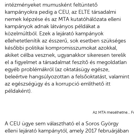
intézményeket mumusként feltüntető
kampányokra pedig a CEU, az ELTE társadalmi
nemek képzése és az MTA kutatóhálózata elleni
kampányok adnak látványos példákat a
közelmúltból. Ezek a lejárató kampányok
ellehetetlenítik az ésszerű, sok esetben szükséges
későbbi politikai kompromisszumokat azokkal,
akiket célba vesznek, ugyanakkor sikeresen terelik
el a figyelmet a társadalmat feszítő és megoldatlan
egyéb problémákról (az oktatásügy egésze,
beleértve hangsúlyozottan a felsőoktatást, valamint
az egészségügy és a korrupció említhető itt
példaként).
Az MTA mesélhetne… Fo
A CEU ügye sem választható el a Soros György
elleni lejárató kampánytól, amely 2017 februárjában