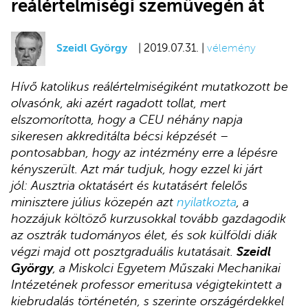
reálértelmiségi szemüvegén át
Szeidl György
| 2019.07.31. |
vélemény
Hívő katolikus reálértelmiségiként mutatkozott be
olvasónk, aki azért ragadott tollat, mert
elszomorította, hogy a CEU néhány napja
sikeresen akkreditálta bécsi képzését –
pontosabban, hogy az intézmény erre a lépésre
kényszerült. Azt már tudjuk, hogy ezzel ki járt
jól: Ausztria oktatásért és kutatásért felelős
minisztere július közepén azt
nyilatkozta
, a
hozzájuk költöző kurzusokkal tovább gazdagodik
az osztrák tudományos élet, és sok külföldi diák
végzi majd ott posztgraduális kutatásait.
Szeidl
György
, a Miskolci Egyetem Műszaki Mechanikai
Intézetének professor emeritusa végigtekintett a
kiebrudalás történetén, s szerinte országérdekkel