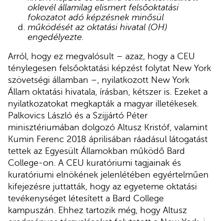
oklevél államilag elismert felsőoktatási
fokozatot adó képzésnek minősül
működését az oktatási hivatal (OH)
engedélyezte.
Arról, hogy ez megvalósult – azaz, hogy a CEU
ténylegesen felsőoktatási képzést folytat New York
szövetségi államban –, nyilatkozott New York
Állam oktatási hivatala, írásban, kétszer is. Ezeket a
nyilatkozatokat megkapták a magyar illetékesek.
Palkovics László és a Szijjártó Péter
minisztériumában dolgozó Altusz Kristóf, valamint
Kumin Ferenc 2018 áprilisában ráadásul látogatást
tettek az Egyesült Államokban működő Bard
College-on. A CEU kuratóriumi tagjainak és
kuratóriumi elnökének jelenlétében egyértelműen
kifejezésre juttatták, hogy az egyeteme oktatási
tevékenységet létesített a Bard College
kampuszán. Ehhez tartozik még, hogy Altusz