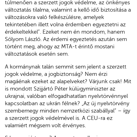
túlmenően a szerzett jogok védelme, az önkényes
változtatás tilalma, valamint a kellő idő biztosítása a
változásokra való felkészülésre, amelyek
tekintetében illett volna érdemben egyeztetni az
érdekeltekkel”. Ezeket nem én mondom, hanem
Sólyom László. Az érdemi egyeztetés azután sem
történt meg, ahogy az MTA-t érintő mostani
változtatások esetén sem.
A kormánynak talán semmit sem jelent a szerzett
jogok védelme, a jogbiztonság? Nem érzi
magáénak ezeket az alapelveket? Várjunk csak! Mit
is mondott Szijjártó Péter külügyminiszter az
ukrajnai, valóban elfogadhatatlan nyelvtörvénnyel
kapcsolatban az ukrán félnek? „Az új nyelvtörvény
szembemegy minden nemzetközi szabállyal” – így
a szerzett jogok védelmével is. A CEU-ra ez
valamiért mégsem volt érvényes.