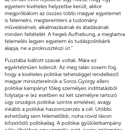
egyetem kivételes helyzetbe került, akkor
megpróbálom az összes többi magyar egyetemet
is felemelni, megteremteni a tudomány
művelésének, alkalmazásának és átadásának
minden feltételét. A hegeli Aufhebung, a megtartva
felemelés legyen egyetem és tudáspolitikánk
alapja, ne a prokrusztészi út.”
Pusztába kiáltott szavak voltak. Mára ez
egyértelműen kiderült. Az meg talán sosem fog,
hogy a kivételes politikai tehetséggel rendelkező
magyar miniszterelnök a Soros György elleni
politikai kampányt főleg személyes indíttatásból
folytatja-e (ez esetben ez két személyre tartozó
ügy országos politikai szintre emelése), avagy
inkább a politikai haszonszerzés a cél. Utóbbi
eshetőség sem felemelőbb, noha rövid távon
kifizetődő politikailag. A politikai gyűlöletkampány
célja általában egy személy, párt, avagy intézmény