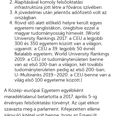
Alapításával komoly felsőoktatási
infrastruktúra jött létre a főváros szívében.
A jövedelmei után jelentős adófizető volt az
országban.
Rövid idő alatt előkelő helyre került egyes
egyetemi ranglistákon, öregbítve ezzel a
magyar tudományosság hírnevét. (World
University Rankings 2017: a CEU a legjobb
300 és 350 egyetem között van a világon;
ugyanitt: a CEU a 39. legjobb 50 évnél
ﬁatalabb egyetem; World University Rankings
2019: a CEU öt tudományterületen benne
van az első 100-ban a világon, két további
tudományterületen pedig az első 200-ban;
U-Multiranks 2019–2020: a CEU benne van a
világ első 100 egyeteme között.)
A Közép-európai Egyetem egyébként
maradéktalanul betartotta a 2017. április 5-ig
érvényes felsőoktatási törvényt. Az újat ekkor
szavazta meg a parlament. Kifejezetten ellene
irányuló kitétel volt benne, hogy az Egyesült