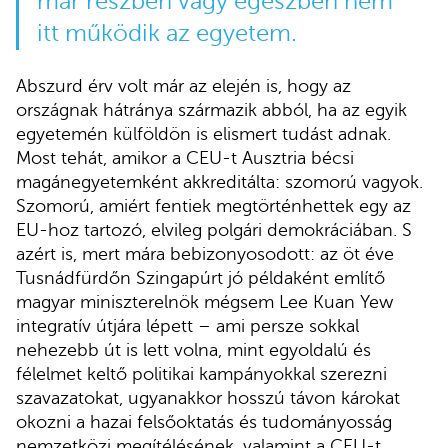
már részben vagy egészben nem
itt működik az egyetem.
Abszurd érv volt már az elején is, hogy az
országnak hátránya származik abból, ha az egyik
egyetemén külföldön is elismert tudást adnak.
Most tehát, amikor a CEU-t Ausztria bécsi
magánegyetemként akkreditálta: szomorú vagyok.
Szomorú, amiért fentiek megtörténhettek egy az
EU-hoz tartozó, elvileg polgári demokráciában. S
azért is, mert mára bebizonyosodott: az öt éve
Tusnádfürdőn Szingapúrt jó példaként említő
magyar miniszterelnök mégsem Lee Kuan Yew
integratív útjára lépett – ami persze sokkal
nehezebb út is lett volna, mint egyoldalú és
félelmet keltő politikai kampányokkal szerezni
szavazatokat, ugyanakkor hosszú távon károkat
okozni a hazai felsőoktatás és tudományosság
nemzetközi megítélésének, valamint a CEU-t