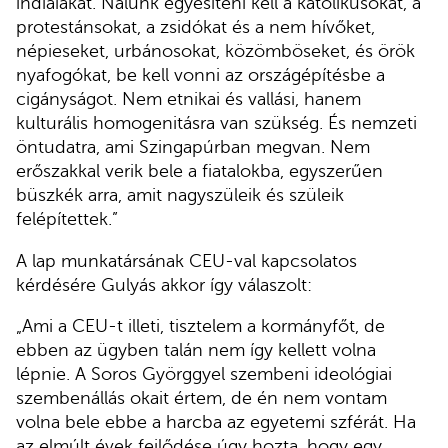
indiaiakat. Nálunk egyesíteni kell a katolikusokat, a
protestánsokat, a zsidókat és a nem hívőket,
népieseket, urbánosokat, közömböseket, és örök
nyafogókat, be kell vonni az országépítésbe a
cigányságot. Nem etnikai és vallási, hanem
kulturális homogenitásra van szükség. És nemzeti
öntudatra, ami Szingapúrban megvan. Nem
erőszakkal verik bele a fiatalokba, egyszerűen
büszkék arra, amit nagyszüleik és szüleik
felépítettek.”
A lap munkatársának CEU-val kapcsolatos
kérdésére Gulyás akkor így válaszolt:
„Ami a CEU-t illeti, tisztelem a kormányfőt, de
ebben az ügyben talán nem így kellett volna
lépnie. A Soros Györggyel szembeni ideológiai
szembenállás okait értem, de én nem vontam
volna bele ebbe a harcba az egyetemi szférát. Ha
az elmúlt évek fejlődése úgy hozta, hogy egy