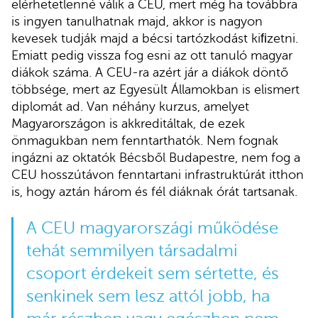
elérhetetlenné válik a CEU, mert még ha továbbra
is ingyen tanulhatnak majd, akkor is nagyon
kevesek tudják majd a bécsi tartózkodást kiﬁzetni.
Emiatt pedig vissza fog esni az ott tanuló magyar
diákok száma. A CEU-ra azért jár a diákok döntő
többsége, mert az Egyesült Államokban is elismert
diplomát ad. Van néhány kurzus, amelyet
Magyarországon is akkreditáltak, de ezek
önmagukban nem fenntarthatók. Nem fognak
ingázni az oktatók Bécsből Budapestre, nem fog a
CEU hosszútávon fenntartani infrastruktúrát itthon
is, hogy aztán három és fél diáknak órát tartsanak.
A CEU magyarországi működése
tehát semmilyen társadalmi
csoport érdekeit sem sértette, és
senkinek sem lesz attól jobb, ha