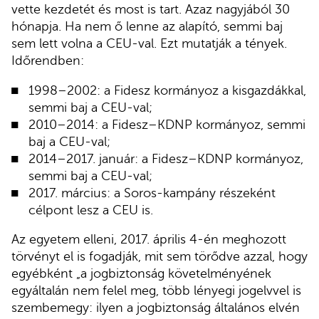
vette kezdetét és most is tart. Azaz nagyjából 30
hónapja. Ha nem ő lenne az alapító, semmi baj
sem lett volna a CEU-val. Ezt mutatják a tények.
Időrendben:
1998–2002: a Fidesz kormányoz a kisgazdákkal,
semmi baj a CEU-val;
2010–2014: a Fidesz–KDNP kormányoz, semmi
baj a CEU-val;
2014–2017. január: a Fidesz–KDNP kormányoz,
semmi baj a CEU-val;
2017. március: a Soros-kampány részeként
célpont lesz a CEU is.
Az egyetem elleni, 2017. április 4-én meghozott
törvényt el is fogadják, mit sem törődve azzal, hogy
egyébként „a jogbiztonság követelményének
egyáltalán nem felel meg, több lényegi jogelvvel is
szembemegy: ilyen a jogbiztonság általános elvén