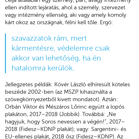
ellen indított lejáratás, ahol a személy, szervezet
vagy intézmény ellenség, aki vagy amely komoly
kárt okoz az országnak, félni kell tőle. Ergó:
szavazzatok rám, mert
kármentésre, védelemre csak
akkor van lehetőség, ha én
hatalomra kerülök.
Jellegzetes példák: Kövér László elhíresült köteles
beszéde 2002-ben (az MSZP kihasználta a
szövegkörnyezetből kivett mondatot). Aztán:
Orbán Viktor és Mészáros Lőrinc együtt a lopós
plakáton, 2017–2018 (Jobbik). Továbbá: „Ne
hagyjuk, hogy Soros nevessen a végén!”, 2017–
2018 (Fidesz–KDNP plakát); vagy: Sargentini- és
EU-ellenes plakát, 2018 ősz (Fidesz–KDNP). Az