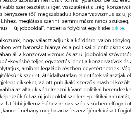
rkesztő azonban nemcsak kormánypártibb, de „az ered
vabb szerkesztést is ígér, visszatérést a „régi konzerv
ési kényszereitől” megszabadult konzervativizmus az új 
 Ehhez, meglátása szerint, semmi másra nincs szükség, 
us = új jobboldal”, hirdeti a folyóirat egyik idei
cikke
.
lalkozunk, hogy választ adjunk a kérdésre: vajon tényleg
emben vett bátorság hiánya és a politikai ellenfeleknek v
jában áll a konzervativizmus és az új jobboldal szövets
bé-kevésbé teljes egyetértés lehet a konzervatívok és 
folytatjuk, amiben legalább részben egyetérthetnek. Vég
télésünk szerint, áthidalhatatlan ellentétek választják el
ent cikkeket, az ott publikáló szerzők máshol közölt 
ovábbá az általuk védelmezni kívánt politikai berendezke
épezzük fel az új jobboldal szellemi-politikai arculatát,
. Utóbbi jellemzéséhez annak széles körben elfogadott
ív „kánon” néhány meghatározó szerzőjének írásait fogjuk