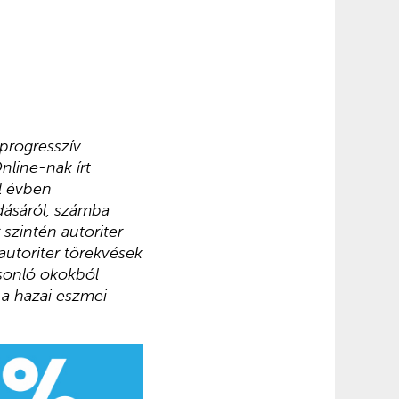
 progresszív
nline-nak írt
l évben
dásáról, számba
 szintén autoriter
autoriter törekvések
asonló okokból
 a hazai eszmei