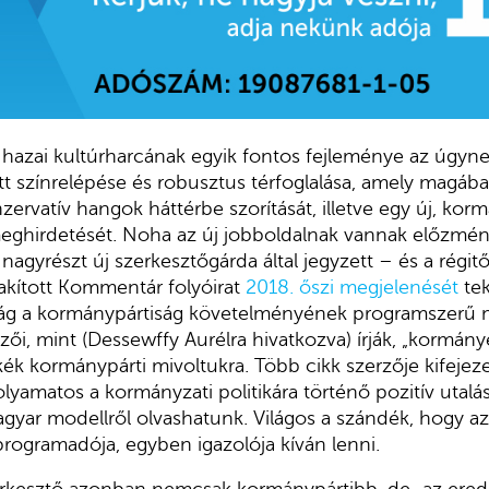
 hazai kultúrharcának egyik fontos fejleménye az úgyne
t színrelépése és robusztus térfoglalása, amely magában 
ervatív hangok háttérbe szorítását, illetve egy új, korm
eghirdetését. Noha az új jobboldalnak vannak előzmén
agyrészt új szerkesztőgárda által jegyzett – és a régitől
lakított Kommentár folyóirat
2018. őszi megjelenését
tek
ág a kormánypártiság követelményének programszerű 
erzői, mint (Dessewffy Aurélra hivatkozva) írják, „kormá
ék kormánypárti mivoltukra. Több cikk szerzője kifejezett 
Folyamatos a kormányzati politikára történő pozitív utalás
agyar modellről olvashatunk. Világos a szándék, hogy az
 programadója, egyben igazolója kíván lenni.