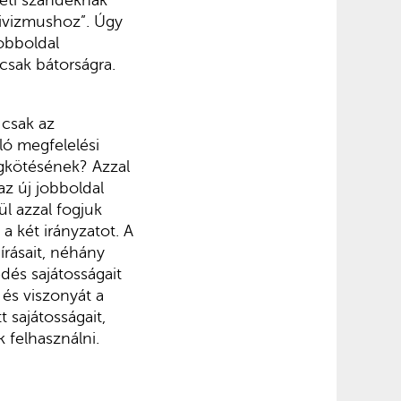
eti szándéknak”
ativizmushoz”. Úgy
jobboldal
csak bátorságra.
 csak az
aló megfelelési
égkötésének? Azzal
az új jobboldal
ül azzal fogjuk
 a két irányzatot. A
írásait, néhány
dés sajátosságait
 és viszonyát a
 sajátosságait,
 felhasználni.