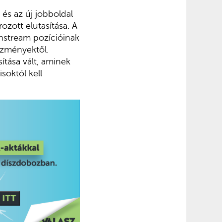
és az új jobboldal
ozott elutasítása. A
instream pozícióinak
eszményektől.
ítása vált, aminek
soktól kell