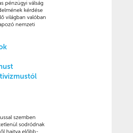
as pénzügyi válság
édelmének kérdése
ülő világban valóban
lapozó nemzeti
ok
must
ativizmustól
mussal szemben
etetlenül sodródnak
ől hajtva előbb-