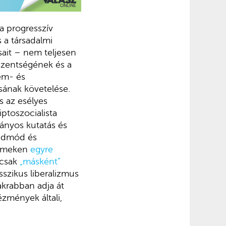
a progresszív
 a társadalmi
sait – nem teljesen
szentségének és a
em- és
sának követelése.
s az esélyes
ptoszocialista
ányos kutatás és
zédmód és
temeken
egyre
csak
„másként”
sszikus liberalizmus
krabban adja át
ézmények általi,