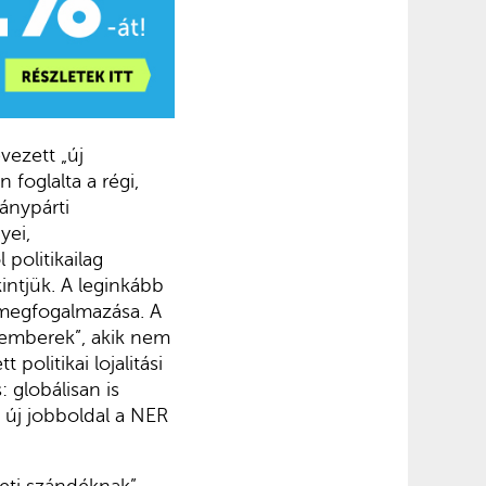
vezett „új
foglalta a régi,
ánypárti
yei,
 politikailag
intjük. A leginkább
megfogalmazása. A
nyemberek”, akik nem
politikai lojalitási
: globálisan is
 új jobboldal a NER