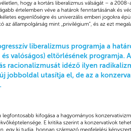
véletlen, hogy a kortárs liberalizmus válságát – a 2008-
 tágabb értelemben véve a határok fenntartásának és v
tökéletes egyenlőségre és univerzális emberi jogokra ép
 az állampolgárság mint „privilégium”, és az ezt mega
ogresszív liberalizmus programja a határ
 és valóságos) eltörlésének programja. A
ás racionalizmusát idéző ilyen radikaliz
j jobboldal utasítja el, de az a konzerv
.
lán legfontosabb kifogása a hagyományos konzervativiz
lekvőképtelensége. E kritika szerint a konzervatívok teh
n, egy ki tudja, honnan származó megfelelési kényszert