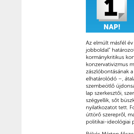
Az elmúlt másfél év
jobboldal” határozot
kormánykritikus konz
konzervativizmus m
zászlóbontásának a n
elhatárolódó –, áta
szembeötlő újdons
lap szerkesztői, sz
szégyellik, sőt büszk
nyilatkozatot tett. 
úttörő szerepről, m
politikai-ideológiai