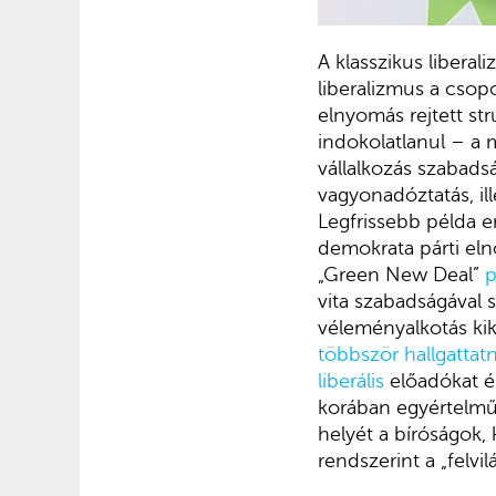
A klasszikus libera
liberalizmus a csop
elnyomás rejtett str
indokolatlanul – a 
vállalkozás szabads
vagyonadóztatás, il
Legfrissebb példa e
demokrata párti eln
„Green New Deal”
p
vita szabadságával 
véleményalkotás ki
többször hallgattatn
liberális
előadókat és
korában egyértelmű
helyét a bíróságok, 
rendszerint a „felvi