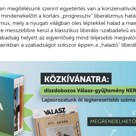
en megítélésünk szerint egyetértés van a konzervatívok 
 mindenekelőtt a kortárs „progresszív” liberalizmus határ
izmus, mely a nyugati világban öles léptekkel halad a ma
yre messzebbre kerül a klasszikus liberális-szabadelvű 
zabadság helyett az egyenlőség mind teljesebb megvalós
inkban a szabadságot sokszor éppen a „haladó” liberáli