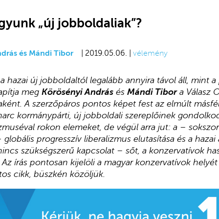
gyunk „új jobboldaliak”?
drás és Mándi Tibor
| 2019.05.06. |
vélemény
 hazai új jobboldaltól legalább annyira távol áll, mint a
lapítja meg
Körösényi András
és
Mándi Tibor
a Válasz O
aként. A szerzőpáros pontos képet fest az elmúlt másfé
harc kormánypárti, új jobboldali szereplőinek gondolko
zmuséval rokon elemeket, de végül arra jut: a – sokszor
lobális progresszív liberalizmus elutasítása és a hazai 
incs szükségszerű kapcsolat – sőt, a konzervatívok h
 Az írás pontosan kijelöli a magyar konzervatívok helyét
os cikk, büszkén közöljük.