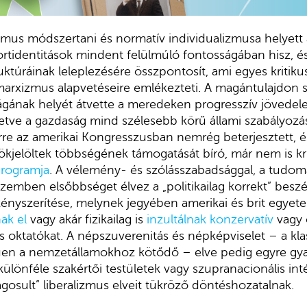
lizmus módszertani és normatív individualizmusa helyett 
ortidentitások mindent felülmúló fontosságában hisz, és
uktúráinak leleplezésére összpontosít, ami egyes kritiku
marxizmus alapvetéseire emlékezteti. A magántulajdon 
ágának helyét átvette a meredeken progresszív jövedel
letve a gazdaság mind szélesebb körű állami szabályozá
rre az amerikai Kongresszusban nemrég beterjesztett, é
ökjelöltek többségének támogatását bíró, már nem is kri
rogramja
. A vélemény- és szólásszabadsággal, a tudom
szemben elsőbbséget élvez a „politikailag korrekt” bes
kényszerítése, melynek jegyében amerikai és brit egye
ak el
vagy akár fizikailag is
inzultálnak
konzervatív
vagy 
 oktatókat. A népszuverenitás és népképviselet – a kla
en a nemzetállamokhoz kötődő – elve pedig egyre gya
különféle szakértői testületek vagy szupranacionális int
lágosult” liberalizmus elveit tükröző döntéshozatalnak.