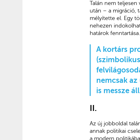
Talán nem teljesen 
után – a migráció,
mélyítette el. Egy 
nehezen indokolható
határok fenntartása.
A kortárs pr
(szimbolikus
felvilágosod
nemcsak az ú
is messze áll
II.
Az új jobboldal ta
annak politikai cse
a modern politikába