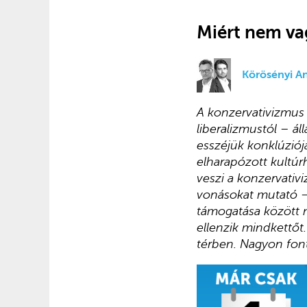
Miért nem va
Körösényi An
A konzervativizmus a
liberalizmustól – ál
esszéjük konklúziój
elharapózott kultúr
veszi a konzervativi
vonásokat mutató – g
támogatása között n
ellenzik mindkettőt.
térben. Nagyon font