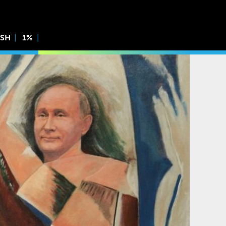
ISH
1%