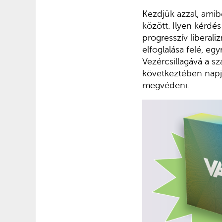
Kezdjük azzal, amib
között. Ilyen kérdés
progresszív liberal
elfoglalása felé, eg
Vezércsillagává a s
következtében napja
megvédeni.