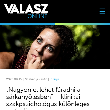
☰
2023.09.15. | Sashegyi Zsófia |
Interjú
„Nagyon el lehet fáradni a
sárkányölésben” – klinikai
szakpszichológus különleges