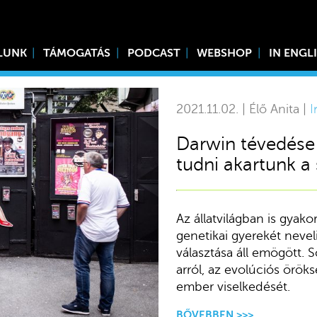
LUNK
TÁMOGATÁS
PODCAST
WEBSHOP
IN ENGL
2021.11.02. | Élő Anita |
I
Darwin tévedése
tudni akartunk a 
Az állatvilágban is gyako
genetikai gyerekét neveli
választása áll emögött. 
arról, az evolúciós örö
ember viselkedését.
BŐVEBBEN >>>