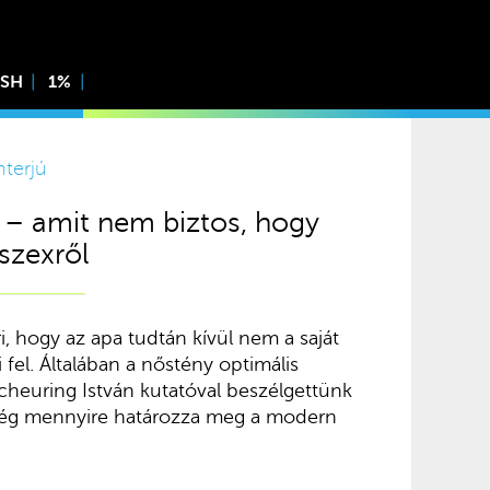
ISH
1%
nterjú
 – amit nem biztos, hogy
szexről
ri, hogy az apa tudtán kívül nem a saját
 fel. Általában a nőstény optimális
Scheuring István kutatóval beszélgettünk
kség mennyire határozza meg a modern