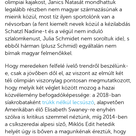
olimpiai kajakost, Janics Natasát mondhattuk
legalább részben nem magyar származásúnak a
mieink közül, most tíz ilyen sportolónk van a
névsorban (a fent kiemelt nevek közül a kézilabdás
Schatzl Nadine-t és a végül nem induló
szlalomkenust, Julia Schmidet nem soroltuk ide), s
ebből hárman (plusz Schmid) egyáltalán nem
bírnak magyar felmenőkkel.
Hogy meredeken felfelé ívelő trendről beszélünk-
e, csak a jövőben dől el, az viszont az elmúlt két
téli olimpián viszonylag pontosan megmutatkozott,
hogy melyik két véglet között mozog a hazai
közvélemény befogadóképessége: a 2018-ban
síakrobataként
trükk nélkül lecsúszó
, alapvetően
Amerikában élő Elisabeth Swaney-re enyhén
szólva is kritikus szemmel néztünk, míg 2014-ben
a csíkszeredai alpesi síző, Miklós Edit hetedik
helyét úgy is bőven a magunkénak éreztük, hogy