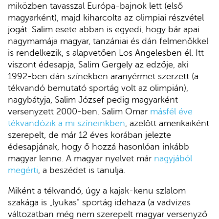
miközben tavasszal Európa-bajnok lett (első
magyarként), majd kiharcolta az olimpiai részvétel
jogát. Salim esete abban is egyedi, hogy bár apai
nagymamája magyar, tanzániai és dán felmenőkkel
is rendelkezik, s alapvetően Los Angelesben él. Itt
viszont édesapja, Salim Gergely az edzője, aki
1992-ben dán színekben aranyérmet szerzett (a
tékvandó bemutató sportág volt az olimpián),
nagybátyja, Salim József pedig magyarként
versenyzett 2000-ben. Salim Omar
másfél éve
tékvandózik a mi színeinkben
, azelőtt amerikaiként
szerepelt, de már 12 éves korában jelezte
édesapjának, hogy ő hozzá hasonlóan inkább
magyar lenne. A magyar nyelvet már
nagyjából
megérti
, a beszédet is tanulja.
Miként a tékvandó, úgy a kajak-kenu szlalom
szakága is „lyukas” sportág idehaza (a vadvizes
változatban még nem szerepelt magyar versenyző