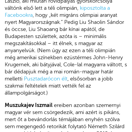
László, aki miután rövidpályás gyorskorcsolya
váltónk első lett a téli olimpián,
kiposztolta a
Facebookra
, hogy „két migráns olimpiai aranyat
nyert Magyarországnak.” Pedig Liu Shaolin Sándor
és öccse, Liu Shaoang bár kínai apától, de
Budapesten születtek, azóta is – minimális
megszakításokkal – itt élnek, s magyar az
anyanyelvük. (Nem úgy az ezen a téli olimpián
még amerikai színekben ezüstérmes John-Henry
Krugernek, aki bátyjával, Cole-lal magyarra váltott, s
bár dédapjuk még a mai román-magyar határ
melletti
Pusztadarócon élt
, elsősorban a jobb
szakmai feltételek miatt vették fel az
állampolgárságot.)
Muszukajev Iszmail
ereiben azonban szemernyi
magyar vér sem csörgedezik, ami azért is pikáns,
mert őt a bevándorlás témájában enyhén szólva
sem megengedő retorikát folytató Németh Szilárd