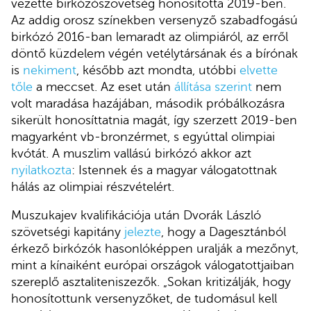
vezette birkózószövetség honosította 2019-ben.
Az addig orosz színekben versenyző szabadfogású
birkózó 2016-ban lemaradt az olimpiáról, az erről
döntő küzdelem végén vetélytársának és a bírónak
is
nekiment
, később azt mondta, utóbbi
elvette
tőle
a meccset. Az eset után
állítása szerint
nem
volt maradása hazájában, második próbálkozásra
sikerült honosíttatnia magát, így szerzett 2019-ben
magyarként vb-bronzérmet, s egyúttal olimpiai
kvótát. A muszlim vallású birkózó akkor azt
nyilatkozta
: Istennek és a magyar válogatottnak
hálás az olimpiai részvételért.
Muszukajev kvalifikációja után Dvorák László
szövetségi kapitány
jelezte
, hogy a Dagesztánból
érkező birkózók hasonlóképpen uralják a mezőnyt,
mint a kínaiként európai országok válogatottjaiban
szereplő asztaliteniszezők. „Sokan kritizálják, hogy
honosítottunk versenyzőket, de tudomásul kell