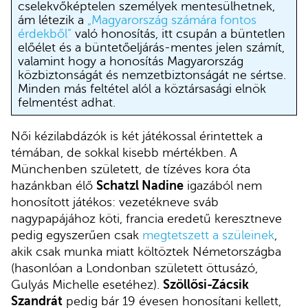
cselekvőképtelen személyek mentesülhetnek,
ám létezik a
„Magyarország számára fontos
érdekből”
való honosítás, itt csupán a büntetlen
előélet és a büntetőeljárás-mentes jelen számít,
valamint hogy a honosítás Magyarország
közbiztonságát és nemzetbiztonságát ne sértse.
Minden más feltétel alól a köztársasági elnök
felmentést adhat.
Női kézilabdázók is két játékossal érintettek a
témában, de sokkal kisebb mértékben. A
Münchenben született, de tízéves kora óta
hazánkban élő
Schatzl Nadine
igazából nem
honosított játékos: vezetékneve sváb
nagypapájához köti, francia eredetű keresztneve
pedig egyszerűen csak
megtetszett a szüleinek
,
akik csak munka miatt költöztek Németországba
(hasonlóan a Londonban született öttusázó,
Gulyás Michelle esetéhez).
Szöllősi-Zácsik
Szandrát
pedig bár 19 évesen honosítani kellett,