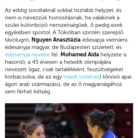
Az eddig soroltaknál sokkal tisztább helyzet, és
nem is nevezzük honosításnak, ha valakinek a
szülei különböző nemzetiségűek, ő pedig ezek
egyikében sportol. A Tokióban szintén szereplő
távolugró,
Nguyen Anasztázia
édesapja vietnámi,
édesanyja magyar, de Budapesten született, és
édesanyja nevelte
fel.
Mohamed Aida
helyzete is
hasonló, a 45 évesen a hetedik olimpiájára
nevezett (igaz, csak tartalékként, feszültségeket
korbácsolva, de ez egy
másik történet
) tőrvívó apai
ágon arab származású, de az ő magyarságához
sem férhet kétség.