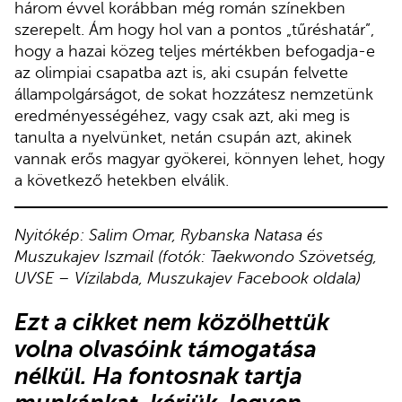
három évvel korábban még román színekben
szerepelt. Ám hogy hol van a pontos „tűréshatár”,
hogy a hazai közeg teljes mértékben befogadja-e
az olimpiai csapatba azt is, aki csupán felvette
állampolgárságot, de sokat hozzátesz nemzetünk
eredményességéhez, vagy csak azt, aki meg is
tanulta a nyelvünket, netán csupán azt, akinek
vannak erős magyar gyökerei, könnyen lehet, hogy
a következő hetekben elválik.
Nyitókép:
Salim Omar, Rybanska Natasa és
Muszukajev Iszmail (fotók: Taekwondo Szövetség,
UVSE – Vízilabda, Muszukajev Facebook oldala)
Ezt a cikket nem közölhettük
volna olvasóink támogatása
nélkül. Ha fontosnak tartja