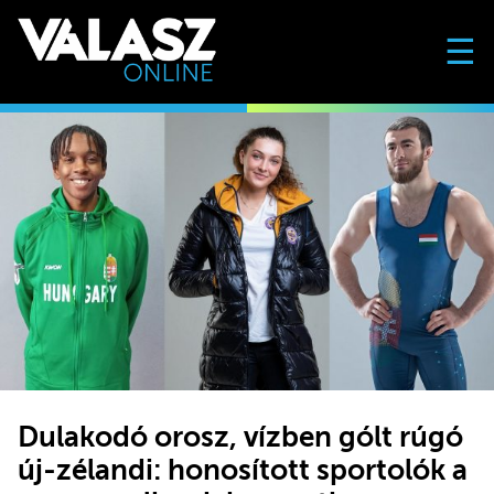
☰
Dulakodó orosz, vízben gólt rúgó
új-zélandi: honosított sportolók a