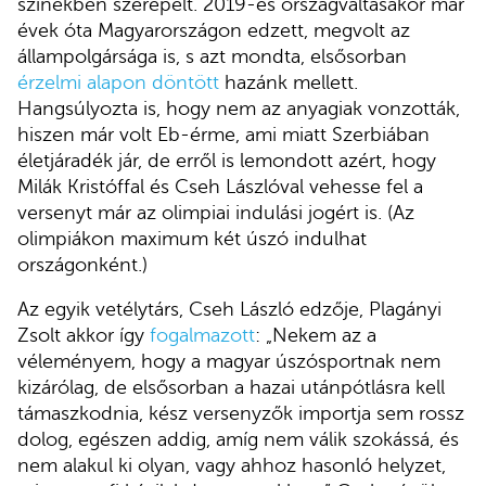
színekben szerepelt. 2019-es országváltásakor már
évek óta Magyarországon edzett, megvolt az
állampolgársága is, s azt mondta, elsősorban
érzelmi alapon döntött
hazánk mellett.
Hangsúlyozta is, hogy nem az anyagiak vonzották,
hiszen már volt Eb-érme, ami miatt Szerbiában
életjáradék jár, de erről is lemondott azért, hogy
Milák Kristóffal és Cseh Lászlóval vehesse fel a
versenyt már az olimpiai indulási jogért is. (Az
olimpiákon maximum két úszó indulhat
országonként.)
Az egyik vetélytárs, Cseh László edzője, Plagányi
Zsolt akkor így
fogalmazott
: „Nekem az a
véleményem, hogy a magyar úszósportnak nem
kizárólag, de elsősorban a hazai utánpótlásra kell
támaszkodnia, kész versenyzők importja sem rossz
dolog, egészen addig, amíg nem válik szokássá, és
nem alakul ki olyan, vagy ahhoz hasonló helyzet,