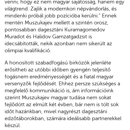
venni, hogy ez nem magyar sajátosság, hanem egy
világtrend. Zajlik a modernkori népvándorlás, és
mindenki próbál jobb pozícióba kerülni.” Ennek
mentén Muszukajev mellett a szintén orosz,
pontosabban dagesztáni Kuramagomedov
Muradot és Halidov Gamzatgadzsit
is
idecsábították, nekik azonban nem sikerült az
olimpiai kvalifikáció.
A honosított szabadfogású birkózók jelenléte
erősítheti az utóbbi időben gyengén teljesítő
fogásnem eredményességét és a fiatal magyar
versenyzők fejlődését. Ehhez persze szükséges a
megfelelő kommunikáció is, ám információink
szerint Muszukajev magyar tudása nem sokat
fejlődött az elmúlt két évben, bár nem is tölt sok
időt hazánkban, mivel nagyrészt dagesztáni
edzőtáborokban, számára ideálisabb partnerekkel
készül.