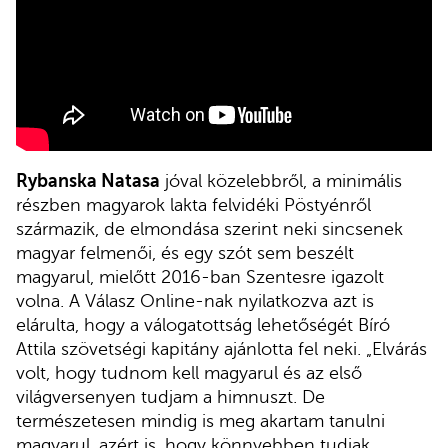
Rybanska Natasa
jóval közelebbről, a minimális
részben magyarok lakta felvidéki Pöstyénről
származik, de elmondása szerint neki sincsenek
magyar felmenői, és egy szót sem beszélt
magyarul, mielőtt 2016-ban Szentesre igazolt
volna. A Válasz Online-nak nyilatkozva azt is
elárulta, hogy a válogatottság lehetőségét Bíró
Attila szövetségi kapitány ajánlotta fel neki. „Elvárás
volt, hogy tudnom kell magyarul és az első
világversenyen tudjam a himnuszt. De
természetesen mindig is meg akartam tanulni
magyarul, azért is, hogy könnyebben tudjak