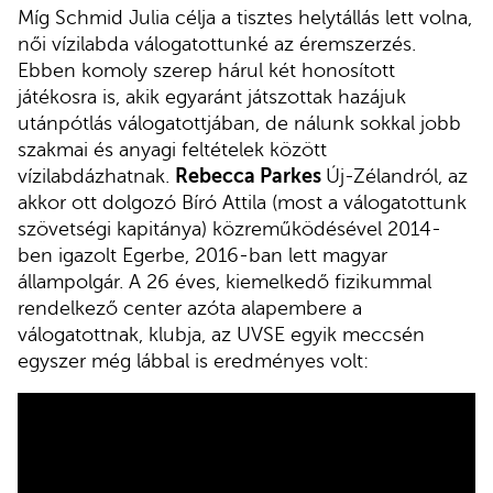
Míg Schmid Julia célja a tisztes helytállás lett volna,
női vízilabda válogatottunké az éremszerzés.
Ebben komoly szerep hárul két honosított
játékosra is, akik egyaránt játszottak hazájuk
utánpótlás válogatottjában, de nálunk sokkal jobb
szakmai és anyagi feltételek között
vízilabdázhatnak.
Rebecca Parkes
Új-Zélandról, az
akkor ott dolgozó Bíró Attila (most a válogatottunk
szövetségi kapitánya) közreműködésével 2014-
ben igazolt Egerbe, 2016-ban lett magyar
állampolgár. A 26 éves, kiemelkedő fizikummal
rendelkező center azóta alapembere a
válogatottnak, klubja, az UVSE egyik meccsén
egyszer még lábbal is eredményes volt: