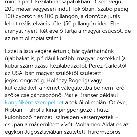
mint a profi kézilabdacsapatokban.” Cseh végül
200 méter vegyesen indul Tokióban, Szabó pedig
100 gyorson és 100 pillangón, a döntőbe jutás
lehet reális elvárás tőle. (50 pillangón idén Eb-
aranyat nyert, két éve ő tartja a magyar csúcsot, de
az nem olimpiai szám.)
Ezzel a lista végére értünk, bár gyárthatnánk
újabbakat is, például korábbi magyar esetekkel (a
kubai származású kézilabdázótól, Perez Carlostól
az USA-ban magyar szülőktől született
jégkorongozóig, Holéczy Rogerig) vagy
külföldiekkel: a német válogatottba be nem férő
szőke cselgáncsozónő, Marie Branser például
kongóiként szerepelhet
a tokiói olimpián. Öt éve,
Rióban – ahol a kínai pingpongozók húsz
különböző nemzet színeiben versenyeztek –
csupán a már említett vívót, Mohamed Aidát és az
egykori Jugoszláviában született, háromszoros