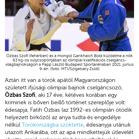
Özbas Szofi (fehérben) és a mongol Gankhaich Bold küzdelme a nők
63 kg-os súlycsoportjában az olimpiai kvalifikációs cselgáncs-
világbajnokságon a Papp László Budapest Sportarénában 2021. június
9-én. (fotó: MTI/Szigetváry Zsolt)
Aztán itt van a török apától Magyarországon
született ifjúsági olimpiai bajnok cselgáncsozó,
Özbas Szofi
, aki 17 éve, kétéves korában egy
kriminek is bőven beillő történet szereplője volt:
édesapja, Fatih Özbas (az 1992-es olimpián ötödik
helyezett birkózó) az anya tudta és engedélye
nélkül
Törökországba szöktette
, édesanyja utánuk
utazott Ankarába, ott az apa mindkettejük útlevelét