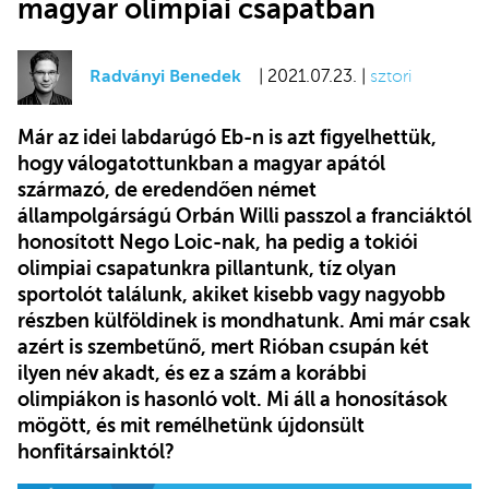
magyar olimpiai csapatban
Radványi Benedek
| 2021.07.23. |
sztori
Már az idei labdarúgó Eb-n is azt figyelhettük,
hogy válogatottunkban a magyar apától
származó, de eredendően német
állampolgárságú Orbán Willi passzol a franciáktól
honosított Nego Loic-nak, ha pedig a tokiói
olimpiai csapatunkra pillantunk, tíz olyan
sportolót találunk, akiket kisebb vagy nagyobb
részben külföldinek is mondhatunk. Ami már csak
azért is szembetűnő, mert Rióban csupán két
ilyen név akadt, és ez a szám a korábbi
olimpiákon is hasonló volt. Mi áll a honosítások
mögött, és mit remélhetünk újdonsült
honfitársainktól?