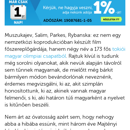
Muszukajev, Salim, Parkes, Rybanska: ez nem egy
nemzetközi koprodukcióban készült film
főszereplőgárdája, hanem négy név a 173 fős
tokiói
magyar olimpiai csapatból
. Rajtuk kívül is tudunk
még sorolni olyanokat, akik nevük alapján távolról
sem tűnnek magyarnak, de mielőtt még bárkit
bármilyen módon bevándorlónak neveznénk,
érdemes megvizsgálni, ki az, akit szimplán
honosítottunk, ki az, akinek vannak magyar
felmenői, s ki, aki határon túli magyarként a nyelvet
is kitűnően beszéli.
Nem árt az óvatosság azért sem, hogy nehogy
abba a hibába essünk, mint három éve Majtényi