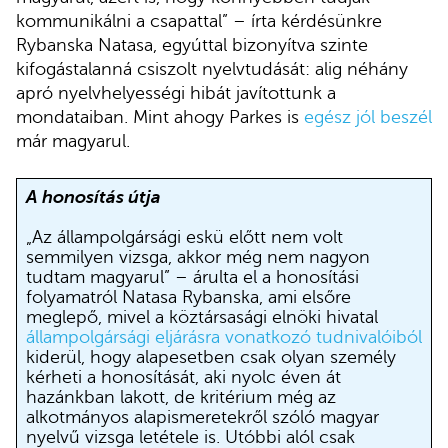
kommunikálni a csapattal”
– írta kérdésünkre
Rybanska Natasa, egyúttal bizonyítva szinte
kifogástalanná csiszolt nyelvtudását: alig néhány
apró nyelvhelyességi hibát javítottunk a
mondataiban. Mint ahogy Parkes is
egész jól beszél
már magyarul.
A honosítás útja
„Az állampolgársági eskü előtt nem volt
semmilyen vizsga, akkor még nem nagyon
tudtam magyarul” – árulta el a honosítási
folyamatról Natasa Rybanska, ami elsőre
meglepő, mivel a köztársasági elnöki hivatal
állampolgársági eljárásra vonatkozó tudnivalóiból
kiderül, hogy alapesetben csak olyan személy
kérheti a honosítását, aki nyolc éven át
hazánkban lakott, de kritérium még az
alkotmányos alapismeretekről szóló magyar
nyelvű vizsga letétele is. Utóbbi alól csak