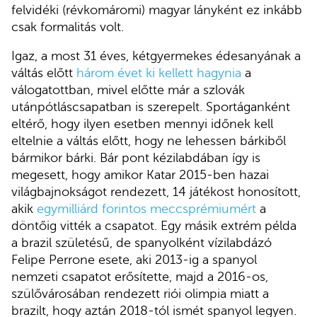
felvidéki (révkomáromi) magyar lányként ez inkább
csak formalitás volt.
Igaz, a most 31 éves, kétgyermekes édesanyának a
váltás előtt
három évet ki kellett hagynia
a
válogatottban, mivel előtte már a szlovák
utánpótláscsapatban is szerepelt. Sportáganként
eltérő, hogy ilyen esetben mennyi időnek kell
eltelnie a váltás előtt, hogy ne lehessen bárkiből
bármikor bárki. Bár pont kézilabdában így is
megesett, hogy amikor Katar 2015-ben hazai
világbajnokságot rendezett, 14 játékost honosított,
akik
egymilliárd forintos meccsprémiumért
a
döntőig vitték a csapatot. Egy másik extrém példa
a brazil születésű, de spanyolként vízilabdázó
Felipe Perrone esete, aki 2013-ig a spanyol
nemzeti csapatot erősítette, majd a 2016-os,
szülővárosában rendezett riói olimpia miatt a
brazilt, hogy aztán 2018-tól ismét spanyol legyen.