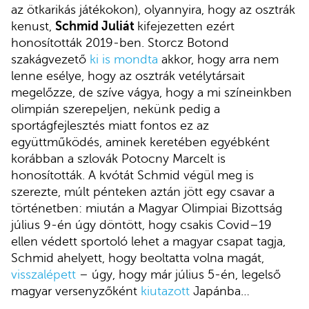
az ötkarikás játékokon), olyannyira, hogy az osztrák
kenust,
Schmid Juliát
kifejezetten ezért
honosították 2019-ben. Storcz Botond
szakágvezető
ki is mondta
akkor, hogy arra nem
lenne esélye, hogy az osztrák vetélytársait
megelőzze, de szíve vágya, hogy a mi színeinkben
olimpián szerepeljen, nekünk pedig a
sportágfejlesztés miatt fontos ez az
együttműködés, aminek keretében egyébként
korábban a szlovák Potocny Marcelt is
honosították. A kvótát Schmid végül meg is
szerezte, múlt pénteken aztán jött egy csavar a
történetben: miután a Magyar Olimpiai Bizottság
július 9-én úgy döntött, hogy csakis Covid–19
ellen védett sportoló lehet a magyar csapat tagja,
Schmid ahelyett, hogy beoltatta volna magát,
visszalépett
– úgy, hogy már július 5-én, legelső
magyar versenyzőként
kiutazott
Japánba…