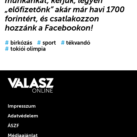
munkánkat, kérjük,
legyen
„előfizetőnk”
akár már havi 1700
forintért, és
csatlakozzon
hozzánk a Facebookon
!
#
birkózás
#
sport
#
tékvandó
#
tokiói olimpia
Impresszum
Adatvédelem
ÁSZF
Médiaajánlat