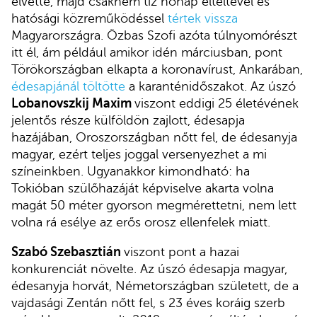
elvette, majd csaknem tíz hónap elteltével és
hatósági közreműködéssel
tértek vissza
Magyarországra. Özbas Szofi azóta túlnyomórészt
itt él, ám például amikor idén márciusban, pont
Törökországban elkapta a koronavírust, Ankarában,
édesapjánál töltötte
a karanténidőszakot. Az úszó
Lobanovszkij Maxim
viszont eddigi 25 életévének
jelentős része külföldön zajlott, édesapja
hazájában, Oroszországban nőtt fel, de édesanyja
magyar, ezért teljes joggal versenyezhet a mi
színeinkben. Ugyanakkor kimondható: ha
Tokióban szülőhazáját képviselve akarta volna
magát 50 méter gyorson megmérettetni, nem lett
volna rá esélye az erős orosz ellenfelek miatt.
Szabó Szebasztián
viszont pont a hazai
konkurenciát növelte. Az úszó édesapja magyar,
édesanyja horvát, Németországban született, de a
vajdasági Zentán nőtt fel, s 23 éves koráig szerb