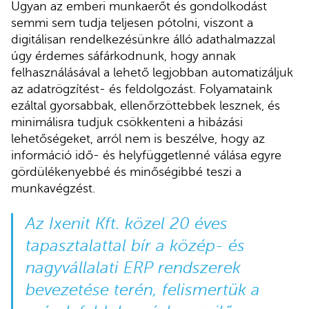
Ugyan az emberi munkaerőt és gondolkodást
semmi sem tudja teljesen pótolni, viszont a
digitálisan rendelkezésünkre álló adathalmazzal
úgy érdemes sáfárkodnunk, hogy annak
felhasználásával a lehető legjobban automatizáljuk
az adatrögzítést- és feldolgozást. Folyamataink
ezáltal gyorsabbak, ellenőrzöttebbek lesznek, és
minimálisra tudjuk csökkenteni a hibázási
lehetőségeket, arról nem is beszélve, hogy az
információ idő- és helyfüggetlenné válása egyre
gördülékenyebbé és minőségibbé teszi a
munkavégzést.
Az Ixenit Kft. közel 20 éves
tapasztalattal bír a közép- és
nagyvállalati ERP rendszerek
bevezetése terén, felismertük a