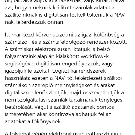
digitalizálva adjuk át a NAV-nak, vagy kihasználva
azt, hogy a nekünk kiállított számlák adatait a
szállítóinknak is digitálisan fel kell tölteniük a NAV-
nak, lekérdezzük onnan.
Itt már kezd körvonalazódni az igazi különbség a
számlázó- és a számlafeldolgozó rendszer között.
A számlákat elektronikusan iktatjuk, a belső
folyamataink alapján kialakított workflow-k
segítségével digitálisan engedélyezzük, vagy
igazoljuk le azokat. Logisztikai rendszerek
használata esetén a NAV-tól lekérdezett szállítói
számlákon szereplő mennyiségeket és árakat
digitálisan ellenőrizhetjük, majd összevethetjük a
nem szolgáltatási számlák tartalmának tényleges
betárolását. Végül a szállító adatainak pontos
ismeretében akár kontírozva adhatjuk fel az
adatokat a főkönyvnek.
A folyamat végén elektronikusan irattározhatjuk