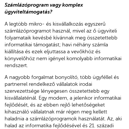
Számlázóprogram vagy komplex
ügyviteltámogatás?
A legtöbb mikro- és kisvállalkozás egyszerű
számlázóprogramot használ, mivel az ő ügyviteli
folyamataik kevésbé kívánnak meg összetettebb
informatikai támogatást; havi néhány számla
kiállítása és ezek eljuttassa a vevőkhöz és
könyvelőhöz nem igényel komolyabb informatikai
rendszert.
A nagyobb forgalmat bonyolító, több ügyféllel és
partnerrel rendelkező vállalatok irodai
szervezettsége lényegesen összetettebb egy
kisvállalaténál. Egy modern, a jelenkor informatikai
fejlődését, és az ebben rejlő lehetőségeket
kihasználó vállalatnak már régen meg kellett
haladnia a számlázóprogramok használatát. Az, aki
halad az informatika fejlődésével és 21. századi