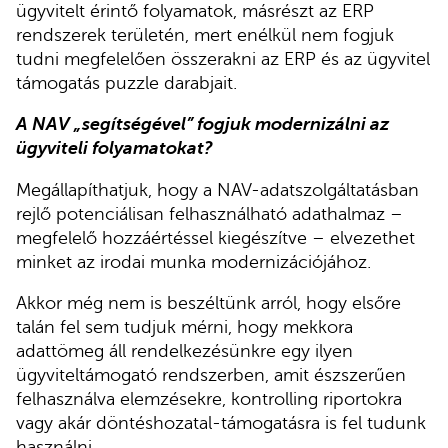
ügyvitelt érintő folyamatok, másrészt az ERP
rendszerek területén, mert enélkül nem fogjuk
tudni megfelelően összerakni az ERP és az ügyvitel
támogatás puzzle darabjait.
A NAV „segítségével” fogjuk modernizálni az
ügyviteli folyamatokat?
Megállapíthatjuk, hogy a NAV-adatszolgáltatásban
rejlő potenciálisan felhasználható adathalmaz –
megfelelő hozzáértéssel kiegészítve – elvezethet
minket az irodai munka modernizációjához.
Akkor még nem is beszéltünk arról, hogy elsőre
talán fel sem tudjuk mérni, hogy mekkora
adattömeg áll rendelkezésünkre egy ilyen
ügyviteltámogató rendszerben, amit észszerűen
felhasználva elemzésekre, kontrolling riportokra
vagy akár döntéshozatal-támogatásra is fel tudunk
használni.