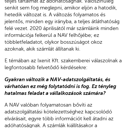
teljes tartalmát az adóhatóságnak. Valószínűleg
senkit sem fog meglepni, amikor eljön a hatodik,
hetedik változat is. A változás folyamatos és
jelentős, minden egy irányba, a teljes átláthatóság
felé vezet. 2020 áprilisától már számláink minden
információja felkerül a NAV felhőjébe; ez
többletfeladatot, olykor bosszúságot okoz
azoknak, akik számlát állítanak ki.
E témában az Ixenit Kft. szakemberei válaszolnak a
legfontosabb felvetődő kérdésekre:
Gyakran változik a NAV-adatszolgáltatás, és
várhatóan ez még folytatódni is fog. Ez tényleg
hatalmas feladat a vállalkozások számára?
A NAV valóban folyamatosan bővíti az
adatszolgáltatási kötelezettséghez kapcsolódó
elvárásait, egyre több információt kell átadni az
adóhatóságnak. A számlák kiállításakor a