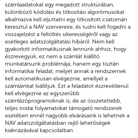
számlaadatokat egy megadott struktúrában,
különböző kódolási és titkosítási algoritmusokat
alkalmazva kell eljuttatni egy titkosított csatornán
keresztül a NAV szervereire, és tudni kell fogadni a
visszajelzést a feltöltés sikerességéről vagy az
esetleges adatszolgáltatási hibáról. Nem kell
gyakorlott informatikusnak lennünk ahhoz, hogy
észrevegyük, ez nem a számlát kiállító
munkatársunk problémája, hanem egy tisztán
informatikai feladat, melyet annak a rendszernek
kell automatikusan elvégeznie, amellyel a
számláinkat kiállítjuk. Ezt a feladatot észrevétlenül
kell elvégeznie az egyszerűbb
számlázóprogramoknak is, de az összetettebb,
teljes irodai folyamatokat támogató rendszerek
esetében ennél nagyobb elvárásaink is lehetnek a
NAV adatszolgáltatásban rejlő lehetőségek
kiaknázásával kapcsolatban.