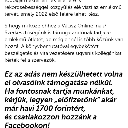
főpolgármester ennek ellenére is
rekordsebességgel közgyűlés elé viszi az emlékmű
tervét, amely 2022 első felére lehet kész.
S hogy mi köze ehhez a Válasz Online-nak?
Szerkesztőségünk is támogatandónak tartja az
emlékmű ötletét, de még ennél is több közünk van
hozzá. A könyvbemutatóval egybekötött
beszélgetés és vita vezetésére ugyanis kollégánkat
kérték fel a szervezők.
Ez az adás nem készülhetett volna
el olvasóink támogatása nélkül.
Ha fontosnak tartja munkánkat,
kérjük,
legyen „előfizetőnk”
akár
már havi 1700 forintért,
és
csatlakozzon hozzánk a
Facebookon
!