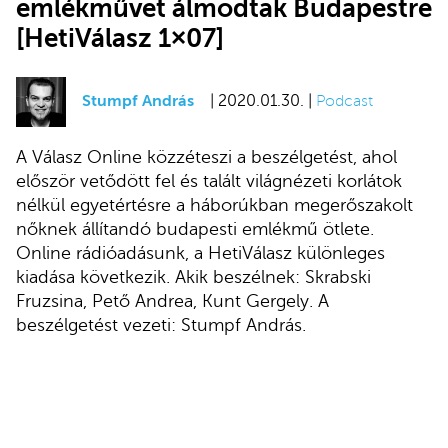
emlékművet álmodtak Budapestre
[HetiVálasz 1×07]
Stumpf András
| 2020.01.30. |
Podcast
A Válasz Online közzéteszi a beszélgetést, ahol
először vetődött fel és talált világnézeti korlátok
nélkül egyetértésre a háborúkban megerőszakolt
nőknek állítandó budapesti emlékmű ötlete.
Online rádióadásunk, a HetiVálasz különleges
kiadása következik. Akik beszélnek: Skrabski
Fruzsina, Pető Andrea, Kunt Gergely. A
beszélgetést vezeti: Stumpf András.