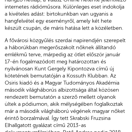
internetes rádióműsora. Különleges eset indokolja
a kivételes adást: birtokunkban van ugyanis a
hangfelvétel egy eseményről, amely két hete
készült csupán, de máris hatása lett a közéletben.
A fővárosi közgyűlés szerdai napirendjén szerepelt
a háborúkban megerőszakolt nőknek állítandó
emlékmű terve, márpedig az ötlet először január
17-én fogalmazódott meg határozottan és
nyilvánosan Kunt Gergely Kipontozva című új
kötetének bemutatóján a Kossuth Klubban. Az
Osiris kiadó és a Magyar Tudományos Akadémia
második világháborús albizottsága által közösen
rendezett bemutatón a szerző mellett olyanok
ültek a pódiumon, akik mélységében foglalkoztak
már a második világháború végének magyar nőket
érintő borzalmával. Így tett Skrabski Fruzsina
Elhallgatott gyalázat című 2013-as