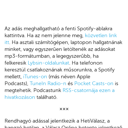
Az adás meghallgatható a fenti Spotify-ablakra
kattintva. Ha az nem jelenne meg,
közvetlen link
itt
. Ha asztali számítógépen, laptopon hallgatnának
minket, vagy egyszerűen letöltenék az adásokat
mp3-formátumban, a legegyszerűbb, ha
felkeresik
Lybsin-oldalunkat
. Ha telefonon
keresztül csatlakoznának műsorunkra, a Spotify
mellett,
iTunes-on
(más néven Apple
Podcasts),
TuneIn Radio-n
és
Pocket Casts-on
is
megtehetik. Podcastunk
RSS-csatornája ezen a
hivatkozáson
található.
×××
Rendhagyó adással jelentkezik a HetiVálasz, a
hangzó hetilap, a Válasz Online hetente jelentkező