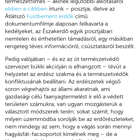
természetfilmes – akinek legutóbbi alkotásáról
ebben a cikkben
írtunk – posztjai, illetve az
Átlátszó
Füstbement erdők
című
dokumentumfilmje alaposan felkavarta a
kedélyeket, az Északerdő egyik posztjában
nemtelen és érthetetlen támadásról, egy másikban
rengeteg téves információról, csúsztatásról beszélt.
Pedig valójában – és ez az öt természetvédő
szervezet bükki akcióján is elhangzott – tévút a
helyzetet az erdész szakma és a természetvédők
konfliktusának beállítani. Az erdészetek végső
soron végrehajtói az állami akaratnak, ami
gazdasági célú faanyagtermelést ír elő a védett
területen számukra; van ugyan mozgásterük a
választott módszerek terén, sokat számít, hogy
milyen üzemmódba sorolják be az erdőrészleteket,
nem mindegy az sem, hogy a vágás során mennyi
hagyásfát-facsoportot kímélnek meg – de a