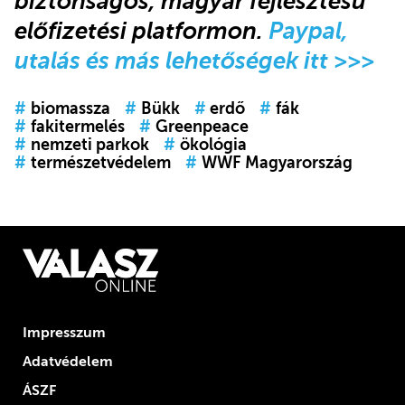
biztonságos, magyar fejlesztésű
előfizetési platformon.
Paypal,
utalás és más lehetőségek itt >>>
#
biomassza
#
Bükk
#
erdő
#
fák
#
fakitermelés
#
Greenpeace
#
nemzeti parkok
#
ökológia
#
természetvédelem
#
WWF Magyarország
Impresszum
Adatvédelem
ÁSZF