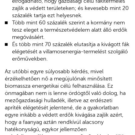
elfogadható, hogy gazdasági célú fakitermelés
zajlik a védett területeken; és kevesebb mint 20
százalék tartja ezt helyesnek.
Több mint 60 százalék szerint a kormány nem
tesz eleget a természetvédelem alatt álló erdők
megóvásáért.
És több mint 70 százalék elutasítja a kivágott fák
elégetését a villamosenergia-termelést szolgáló
erőművekben.
Az utóbbi egyre súlyosabb kérdés, mivel
érzékelhetően nő a megújulónak minősített
biomassza energetikai célú felhasználása. Ez
önmagában nem is lenne ördögtől való dolog, ha
mezőgazdasági hulladék, illetve az erdészeti
apríték elégetését jelentené, de a gyakorlatban
egyre inkább a védett erdők kivágása zajlik azért,
hogy a faanyag aztán rendkívül alacsony
hatékonyságú, egykor jellemzően