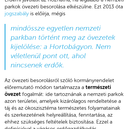
parkok övezeti besorolása elkészülne. Ezt 2013 óta
jogszabály
is előírja, mégis
mindössze egyetlen nemzeti
parkban történt meg az övezetek
kijelölése: a Hortobágyon. Nem
véletlenül pont ott, ahol
nincsenek erdők.
Az övezeti besorolásról szóló kormányrendelet
előremutató módon tartalmazza a
természeti
övezet
fogalmát: ide tartoznának a nemzeti parkok
azon területei, amelyek kizárólagos rendeltetése a
táj és az ökoszisztéma természetes folyamatainak
és szerkezetének helyreállítása, fenntartása, az
ehhez szükséges feltételek biztosítása. Ezzel a
definícióval a vágásos erdőgazdálkodás