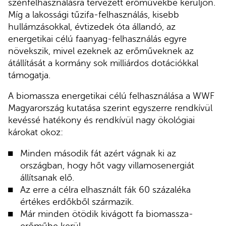
szénfelhasználásra tervezett erőművekbe kerüljön.
Míg a lakossági tűzifa-felhasználás, kisebb
hullámzásokkal, évtizedek óta állandó, az
energetikai célú faanyag-felhasználás egyre
növekszik, mivel ezeknek az erőműveknek az
átállítását a kormány sok milliárdos dotációkkal
támogatja.
A biomassza energetikai célú felhasználása a WWF
Magyarország kutatása szerint egyszerre rendkívül
kevéssé hatékony és rendkívül nagy ökológiai
károkat okoz:
Minden második fát azért vágnak ki az
országban, hogy hőt vagy villamosenergiát
állítsanak elő.
Az erre a célra elhasznált fák 60 százaléka
értékes erdőkből származik.
Már minden ötödik kivágott fa biomassza-