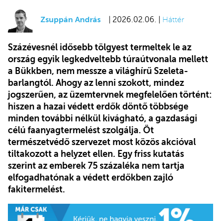
Zsuppán András
| 2026.02.06. |
Háttér
Százévesnél idősebb tölgyest termeltek le az
ország egyik legkedveltebb túraútvonala mellett
a Bükkben, nem messze a világhírű Szeleta-
barlangtól. Ahogy az lenni szokott, mindez
jogszerűen, az üzemtervnek megfelelően történt:
hiszen a hazai védett erdők döntő többsége
minden további nélkül kivágható, a gazdasági
célú faanyagtermelést szolgálja. Öt
természetvédő szervezet most közös akcióval
tiltakozott a helyzet ellen. Egy friss kutatás
szerint az emberek 75 százaléka nem tartja
elfogadhatónak a védett erdőkben zajló
fakitermelést.