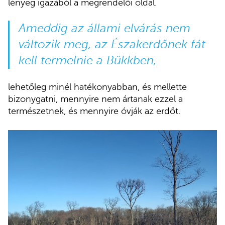
lényeg igazából a megrendelői oldal.
Ameddig az állami elvárás nem
változik meg, az Északerdőnek fát
kell termelnie a Bükkben,
lehetőleg minél hatékonyabban, és mellette
bizonygatni, mennyire nem ártanak ezzel a
természetnek, és mennyire óvják az erdőt.