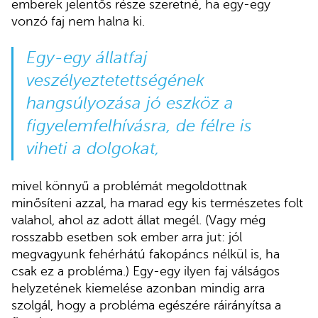
emberek jelentős része szeretné, ha egy-egy
vonzó faj nem halna ki.
Egy-egy állatfaj
veszélyeztetettségének
hangsúlyozása jó eszköz a
figyelemfelhívásra, de félre is
viheti a dolgokat,
mivel könnyű a problémát megoldottnak
minősíteni azzal, ha marad egy kis természetes folt
valahol, ahol az adott állat megél. (Vagy még
rosszabb esetben sok ember arra jut: jól
megvagyunk fehérhátú fakopáncs nélkül is, ha
csak ez a probléma.) Egy-egy ilyen faj válságos
helyzetének kiemelése azonban mindig arra
szolgál, hogy a probléma egészére ráirányítsa a