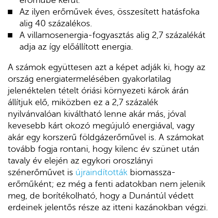
erőműbe kerül.
Az ilyen erőművek éves, összesített hatásfoka
alig 40 százalékos.
A villamosenergia-fogyasztás alig 2,7 százalékát
adja az így előállított energia.
A számok együttesen azt a képet adják ki, hogy az
ország energiatermelésében gyakorlatilag
jelenéktelen tételt óriási környezeti károk árán
állítjuk elő, miközben ez a 2,7 százalék
nyilvánvalóan kiváltható lenne akár más, jóval
kevesebb kárt okozó megújuló energiával, vagy
akár egy korszerű földgázerőművel is. A számokat
tovább fogja rontani, hogy kilenc év szünet után
tavaly év elején az egykori oroszlányi
szénerőművet is
újraindították
biomassza-
erőműként; ez még a fenti adatokban nem jelenik
meg, de borítékolható, hogy a Dunántúl védett
erdeinek jelentős része az itteni kazánokban végzi.