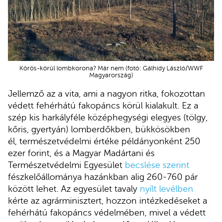
Körös-körül lombkorona? Már nem (fotó: Gálhidy László/WWF
Magyarország)
Jellemző az a vita, ami a nagyon ritka, fokozottan
védett fehérhátú fakopáncs körül kialakult. Ez a
szép kis harkályféle középhegységi elegyes (tölgy,
kőris, gyertyán) lomberdőkben, bükkösökben
él, természetvédelmi értéke példányonként 250
ezer forint, és a Magyar Madártani és
Természetvédelmi Egyesület
becslése szerint
fészkelőállománya hazánkban alig 260-760 pár
között lehet. Az egyesület tavaly
nyílt levélben
kérte az agrárminisztert, hozzon intézkedéseket a
fehérhátú fakopáncs védelmében, mivel a védett