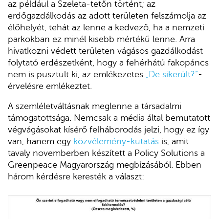
az például a Szeleta-tetőn történt; az
erdőgazdálkodás az adott területen felszámolja az
élőhelyét, tehát az lenne a kedvező, ha a nemzeti
parkokban ez minél kisebb mértékű lenne. Arra
hivatkozni védett területen vágásos gazdálkodást
folytató erdészetként, hogy a fehérhátú fakopáncs
nem is pusztult ki, az emlékezetes
„De sikerült?”
-
érvelésre emlékeztet.
A szemléletváltásnak meglenne a társadalmi
támogatottsága. Nemcsak a média által bemutatott
végvágásokat kísérő felháborodás jelzi, hogy ez így
van, hanem egy
közvélemény-kutatás
is, amit
tavaly novemberben készített a Policy Solutions a
Greenpeace Magyarország megbízásából. Ebben
három kérdésre keresték a választ: