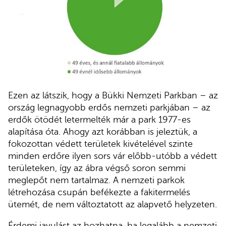
Ezen az látszik, hogy a Bükki Nemzeti Parkban – az
ország legnagyobb erdős nemzeti parkjában – az
erdők ötödét letermelték már a park 1977-es
alapítása óta. Ahogy azt korábban is jeleztük, a
fokozottan védett területek kivételével szinte
minden erdőre ilyen sors vár előbb-utóbb a védett
területeken, így az ábra végső soron semmi
meglepőt nem tartalmaz. A nemzeti parkok
létrehozása csupán befékezte a fakitermelés
ütemét, de nem változtatott az alapvető helyzeten.
Érdemi javulást az hozhatna, ha legalább a nemzeti