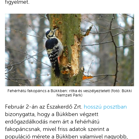
figyelmet.
Fehérhátú fakopáncs a Bükkben: ritka és veszélyeztetett (fotó: Bükki
Nemzeti Park)
Február 2-án az Északerdő Zrt.
hosszú posztban
bizonygatta, hogy a Bükkben végzett
erdőgazdálkodás nem árt a fehérhátú
fakopáncsnak, mivel friss adatok szerint a
populáció mérete a Bükkben valamivel nagyobb,