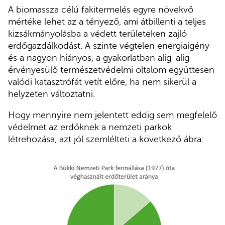
A biomassza célú fakitermelés egyre növekvő
mértéke lehet az a tényező, ami átbillenti a teljes
kizsákmányolásba a védett területeken zajló
erdőgazdálkodást. A szinte végtelen energiaigény
és a nagyon hiányos, a gyakorlatban alig-alig
érvényesülő természetvédelmi oltalom együttesen
valódi katasztrófát vetít előre, ha nem sikerül a
helyzeten változtatni.
Hogy mennyire nem jelentett eddig sem megfelelő
védelmet az erdőknek a nemzeti parkok
létrehozása, azt jól szemlélteti a következő ábra: