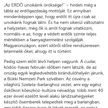
„Az ERDŐ unokáink öröksége!” – hirdeti még a
tábla az erdőgazdaság mottóját. Ez annyiban
mindenképpen igaz, hogy erdőt itt újra csak az
unokáink fognak látni. És ha nem sikerül változtatni
a helyzeten, még ők is arról fognak vitatkozni,
normális-e az, hogy a védett erdők szinte teljes
mértékben a faanyagtermelést szolgálják
Magyarországon, ezért időről időre rendszeresen
letermelik őket, ahogy itt is történt.
Pedig szem előtt lévő helyen vagyunk. A cudar,
ködös-havas februári időben nem látszik, de az
ország egyik legkedveltebb kirándulóhelyén járunk,
a Bükki Nemzeti Park szívében. Az ösvény a
világhírű Szeleta-barlanghoz vezet, ami egy egész
őskőkori kőeszköz-kultúra névadója: több mint 40
ezer évvel ezelőtt levél alakú lándzsahegyeket
készítő ősemberek telepedtek meg a barlangban,
ami több tízezer éven át lakott maradt, az egész