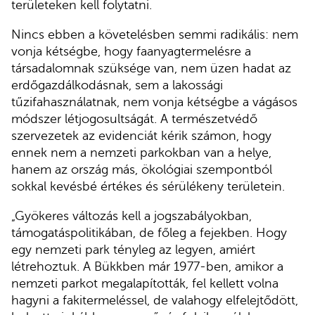
területeken kell folytatni.
Nincs ebben a követelésben semmi radikális: nem
vonja kétségbe, hogy faanyagtermelésre a
társadalomnak szüksége van, nem üzen hadat az
erdőgazdálkodásnak, sem a lakossági
tűzifahasználatnak, nem vonja kétségbe a vágásos
módszer létjogosultságát. A természetvédő
szervezetek az evidenciát kérik számon, hogy
ennek nem a nemzeti parkokban van a helye,
hanem az ország más, ökológiai szempontból
sokkal kevésbé értékes és sérülékeny területein.
„Gyökeres változás kell a jogszabályokban,
támogatáspolitikában, de főleg a fejekben. Hogy
egy nemzeti park tényleg az legyen, amiért
létrehoztuk. A Bükkben már 1977-ben, amikor a
nemzeti parkot megalapították, fel kellett volna
hagyni a fakitermeléssel, de valahogy elfelejtődött,