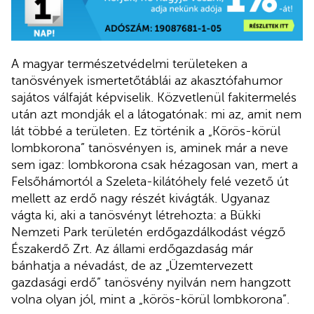
A magyar természetvédelmi területeken a
tanösvények ismertetőtáblái az akasztófahumor
sajátos válfaját képviselik. Közvetlenül fakitermelés
után azt mondják el a látogatónak: mi az, amit nem
lát többé a területen. Ez történik a „Körös-körül
lombkorona” tanösvényen is, aminek már a neve
sem igaz: lombkorona csak hézagosan van, mert a
Felsőhámortól a Szeleta-kilátóhely felé vezető út
mellett az erdő nagy részét kivágták. Ugyanaz
vágta ki, aki a tanösvényt létrehozta: a Bükki
Nemzeti Park területén erdőgazdálkodást végző
Északerdő Zrt. Az állami erdőgazdaság már
bánhatja a névadást, de az „Üzemtervezett
gazdasági erdő” tanösvény nyilván nem hangzott
volna olyan jól, mint a „körös-körül lombkorona”.