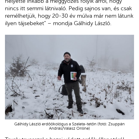
helyette inkább a meggyőzés folyik arról, hogy
nincs itt semmi látnivaló. Pedig sajnos van, és csak
remélhetjük, hogy 20-30 év múlva már nem látunk
ilyen tájsebeket” – mondja Gálhidy László.
Gálhidy László erdőökológus a Szeleta-tetőn (fotó: Zsuppán
András/Válasz Online)