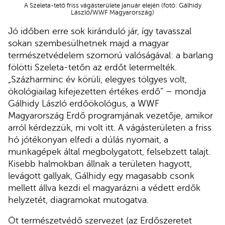
A Szeleta-tető friss vágásterülete január elején (fotó: Gálhidy
László/WWF Magyarország)
Jó időben erre sok kiránduló jár, így tavasszal
sokan szembesülhetnek majd a magyar
természetvédelem szomorú valóságával: a barlang
fölötti Szeleta-tetőn az erdőt letermelték.
„Százharminc év körüli, elegyes tölgyes volt,
ökológiailag kifejezetten értékes erdő” – mondja
Gálhidy László erdőökológus, a WWF
Magyarország Erdő programjának vezetője, amikor
arról kérdezzük, mi volt itt. A vágásterületen a friss
hó jótékonyan elfedi a dúlás nyomait, a
munkagépek által megbolygatott, felsebzett talajt.
Kisebb halmokban állnak a területen hagyott,
levágott gallyak, Gálhidy egy magasabb csonk
mellett állva kezdi el magyarázni a védett erdők
helyzetét, diagramokat mutogatva.
Öt természetvédő szervezet (az Erdőszeretet