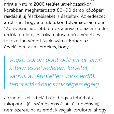
mint a Natura 2000 terület létrehozásakor
korábban meghatározott 80–90 darab költőpár;
ráadásul új fészkeléseket is észleltek. Az erdészet
arról is írt, hogy a területükön folyamatosan nő a
130 évesnél idősebb erdők aránya, nő az érintetlen
erdők területe, és folyamatosan nő a védett és
fokozottan védett fajok száma. Ebben az
érvelésben az az érdekes, hogy
végső soron pont oda jut el, amit
a természetvédelem követel,
vagyis az érintetlen, idős erdők
fenntartásának szükségességéig.
Józan ésszel is belátható, hogy a fehérhátú
fakopáncs (és számos más állat- és növényfaj)
nem szereti, ha az erdőt kivágják körülötte, ahogy