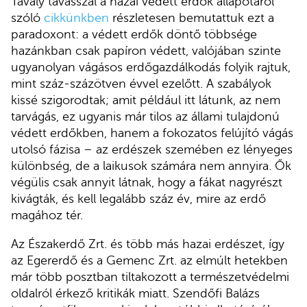
Tavaly tavasszal a hazai védett erdők állapotáról
szóló
cikkünkben
részletesen bemutattuk ezt a
paradoxont: a védett erdők döntő többsége
hazánkban csak papíron védett, valójában szinte
ugyanolyan vágásos erdőgazdálkodás folyik rajtuk,
mint száz-százötven évvel ezelőtt. A szabályok
kissé szigorodtak; amit például itt látunk, az nem
tarvágás, ez ugyanis már tilos az állami tulajdonú
védett erdőkben, hanem a fokozatos felújító vágás
utolsó fázisa – az erdészek szemében ez lényeges
különbség, de a laikusok számára nem annyira. Ők
végülis csak annyit látnak, hogy a fákat nagyrészt
kivágták, és kell legalább száz év, mire az erdő
magához tér.
Az Északerdő Zrt. és több más hazai erdészet, így
az Egererdő és a Gemenc Zrt. az elmúlt hetekben
már több posztban tiltakozott a természetvédelmi
oldalról érkező kritikák miatt. Szendőfi Balázs