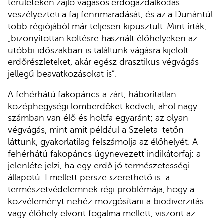
területeken zajló vágásos erdőgazdálkodás
veszélyezteti a faj fennmaradását, és az a Dunántúl
több régiójából már teljesen kipusztult. Mint írták,
„bizonyítottan költésre használt élőhelyeken az
utóbbi időszakban is találtunk vágásra kijelölt
erdőrészleteket, akár egész drasztikus végvágás
jellegű beavatkozásokat is”.
A fehérhátú fakopáncs a zárt, háborítatlan
középhegységi lomberdőket kedveli, ahol nagy
számban van élő és holtfa egyaránt; az olyan
végvágás, mint amit például a Szeleta-tetőn
láttunk, gyakorlatilag felszámolja az élőhelyét. A
fehérhátú fakopáncs úgynevezett indikátorfaj: a
jelenléte jelzi, ha egy erdő jó természetességi
állapotú. Emellett persze szerethető is: a
természetvédelemnek régi problémája, hogy a
közvéleményt nehéz mozgósítani a biodiverzitás
vagy élőhely elvont fogalma mellett, viszont az