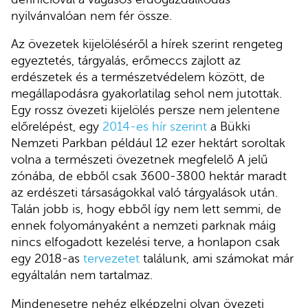
nyilvánvalóan nem fér össze.
Az övezetek kijelöléséről a hírek szerint rengeteg
egyeztetés, tárgyalás, erőmeccs zajlott az
erdészetek és a természetvédelem között, de
megállapodásra gyakorlatilag sehol nem jutottak.
Egy rossz övezeti kijelölés persze nem jelentene
előrelépést, egy
2014-es hír szerint
a Bükki
Nemzeti Parkban például 12 ezer hektárt soroltak
volna a természeti övezetnek megfelelő A jelű
zónába, de ebből csak 3600-3800 hektár maradt
az erdészeti társaságokkal való tárgyalások után.
Talán jobb is, hogy ebből így nem lett semmi, de
ennek folyományaként a nemzeti parknak máig
nincs elfogadott kezelési terve, a honlapon csak
egy 2018-as
tervezetet
találunk, ami számokat már
egyáltalán nem tartalmaz.
Mindenesetre nehéz elképzelni olyan övezeti