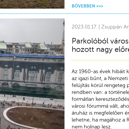
BŐVEBBEN >>>
2023.01.17. | Zsuppán A
Parkolóból város
hozott nagy előre
Az 1960-as évek hibáit ke
az igazi bűnt, a Nemzeti
felújítás körül rengeteg p
rendben van: a történele
formátlan kereszteződés 
városi fórummá vált, ahol
áruház is megfelelően ér
lehetne, ha magához a R
nem holnap lesz.