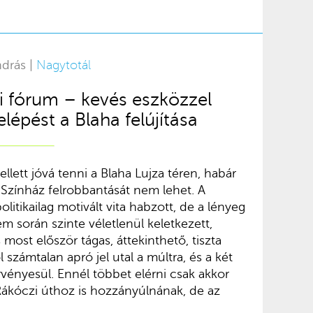
ndrás |
Nagytotál
i fórum – kevés eszközzel
lépést a Blaha felújítása
llett jóvá tenni a Blaha Lujza téren, habár
 Színház felrobbantását nem lehet. A
olitikailag motivált vita habzott, de a lényeg
m során szinte véletlenül keletkezett,
most először tágas, áttekinthető, tiszta
 számtalan apró jel utal a múltra, és a két
vényesül. Ennél többet elérni csak akkor
ákóczi úthoz is hozzányúlnának, de az