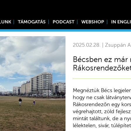
LUNK
TÁMOGATÁS
PODCAST
WEBSHOP
IN ENGL
2025.02.28. | Zsuppán A
Bécsben ez már 
Rákosrendezőke
Megnéztük Bécs legjelent
hogy ne csak látványter
Rákosrendezőn egy korsze
végrehajtott, zöld fejle
mintát találtunk, de a n
lélektelen, sivár, túlépít