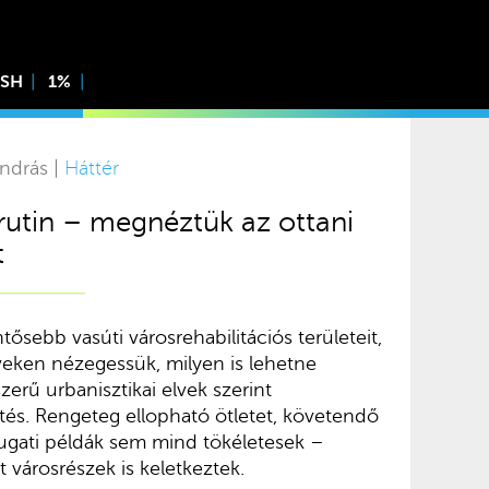
ISH
1%
ndrás |
Háttér
rutin – megnéztük az ottani
t
ősebb vasúti városrehabilitációs területeit,
veken nézegessük, milyen is lehetne
rű urbanisztikai elvek szerint
sztés. Rengeteg ellopható ötletet, követendő
yugati példák sem mind tökéletesek –
ett városrészek is keletkeztek.