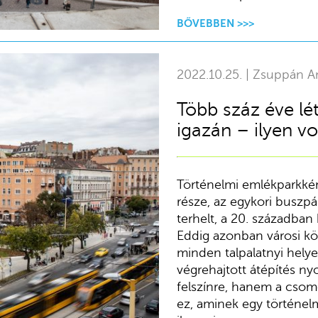
BŐVEBBEN >>>
2022.10.25. | Zsuppán A
Több száz éve lé
igazán – ilyen vol
Történelmi emlékparkként
része, az egykori buszpá
terhelt, a 20. században 
Eddig azonban városi köz
minden talpalatnyi helyet 
végrehajtott átépítés n
felszínre, hanem a csomó
ez, aminek egy történelm