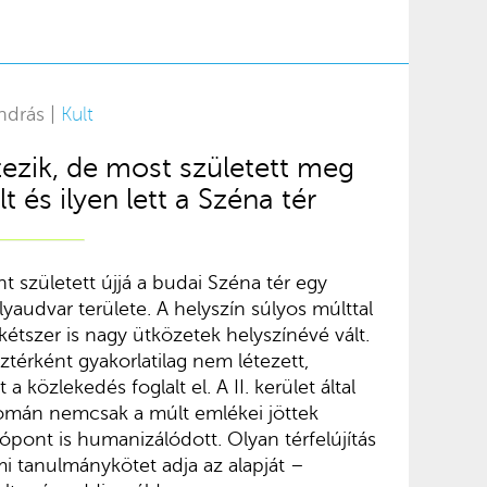
ndrás |
Kult
tezik, de most született meg
t és ilyen lett a Széna tér
 született újjá a budai Széna tér egy
lyaudvar területe. A helyszín súlyos múlttal
kétszer is nagy ütközetek helyszínévé vált.
térként gyakorlatilag nem létezett,
a közlekedés foglalt el. A II. kerület által
yomán nemcsak a múlt emlékei jöttek
pont is humanizálódott. Olyan térfelújítás
i tanulmánykötet adja az alapját –