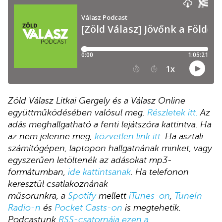
Zöld Válasz Litkai Gergely és a Válasz Online
együttműködésében valósul meg.
Részletek itt
.
Az
adás meghallgatható a fenti lejátszóra kattintva. Ha
az nem jelenne meg,
közvetlen link itt
. Ha asztali
számítógépen, laptopon hallgatnának minket, vagy
egyszerűen letöltenék az adásokat mp3-
formátumban,
ide kattintsanak
. Ha telefonon
keresztül csatlakoznának
műsorunkra, a
Spotify
mellett
iTunes-on
,
TuneIn
Radio-n
és
Pocket Casts-on
is megtehetik.
Podcastunk
RSS-csatornája ezen a