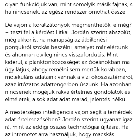
olyan funkciójuk van, mint semelyik másik fajnak, s
ha nincsenek, az egész rendszer omolhat össze.
De vajon a korallzátonyok megmenthetők-e még?
– teszi fel a kérdést Litkai. Jordán szerint abszolút,
még akkor is, ha manapság az átbillenési
pontjukról szokás beszélni, amelyet már elértünk
és ahonnan elvileg nincs visszafordulás. Mint
kiderül, a planktonközösséget az óceánokban ma
úgy látjuk, ahogy remélni sem mertük korábban,
molekuláris adataink vannak a vízi ökoszisztémáról,
azaz irtózatos adattengerben úszunk. Ha azonban
nincsenek mögéjük rakva értelmes gondolatok és
elméletek, a sok adat adat marad, jelentés nélkül.
A mesterséges intelligencia vajon segít a temérdek
adat értelmezésében? Jordán szerint ugyanaz igaz
rá, mint az eddigi összes technológiai újításra. Ha
az internetet arra használjuk, hogy macskás