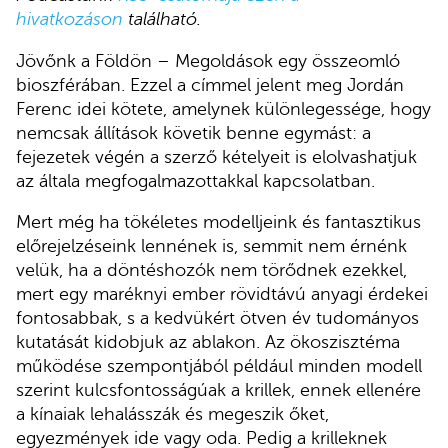
hivatkozáson
található.
Jövőnk a Földön – Megoldások egy összeomló
bioszférában. Ezzel a címmel jelent meg Jordán
Ferenc idei kötete, amelynek különlegessége, hogy
nemcsak állítások követik benne egymást: a
fejezetek végén a szerző kételyeit is elolvashatjuk
az általa megfogalmazottakkal kapcsolatban.
Mert még ha tökéletes modelljeink és fantasztikus
előrejelzéseink lennének is, semmit nem érnénk
velük, ha a döntéshozók nem törődnek ezekkel,
mert egy maréknyi ember rövidtávú anyagi érdekei
fontosabbak, s a kedvükért ötven év tudományos
kutatását kidobjuk az ablakon. Az ökoszisztéma
működése szempontjából például minden modell
szerint kulcsfontosságúak a krillek, ennek ellenére
a kínaiak lehalásszák és megeszik őket,
egyezmények ide vagy oda. Pedig a krilleknek