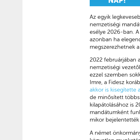
Az egyik legkevese
nemzetiségi mandát
esélye 2026-ban. A 
azonban ha elegendő
megszerezhetnek a 
2022 februárjában a 
nemzetiségi vezető
ezzel szemben sokka
Imre, a Fidesz korá
akkor is kisegítette
de minősített többs
kilapátolásához is 
mandátumként funkc
mikor bejelentették
A német önkormányza