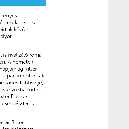
zményes
németeknek lesz
ártok között,
elyet
 is rivalizáló roma
ően. A németek
apjainkig Ritter
l a parlamentbe, aki
harmados többsége,
pítványokba történő
xtra Fidesz-
ket váratlanul,
bár Ritter