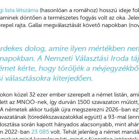
 lista létszáma
(hasonlóan a romához) hosszú ideje fol
aminek döntően a természetes fogyás volt az oka. Jel
erepel rajta. Gallai megválasztását követő napokban (n
érdekes dolog, amire ilyen mértékben ne
napokban. A Nemzeti Választási Iroda tá
émet kérte, hogy töröljék a névjegyzékből
i választásokra kiterjedően.
okon közel 32 ezer ember szerepelt a német listán, am
 lett az MNOÖ-nek, így durván 1500 szavazaton múlott
A németek akkor tudják újra megszerezni 2026-ban ezt
zavazatának (töredékszavazatokkal együtt) a 93-mal (enny
elosztása során kapott hányados alacsonyabb, mint ahá
zám 2022-ban
23 085
volt. Tehát jelenleg a német mandá