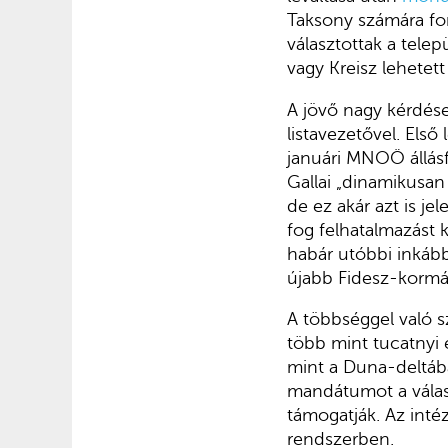
Taksony számára fon
választottak a telep
vagy Kreisz lehetett
A jövő nagy kérdése
listavezetővel. Első
januári MNOÖ állásfo
Gallai „dinamikusan
de ez akár azt is j
fog felhatalmazást k
habár utóbbi inkább
újabb Fidesz-kormá
A többséggel való 
több mint tucatnyi 
mint a Duna-deltá
mandátumot a válas
támogatják. Az inté
rendszerben.