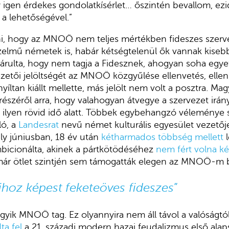
 igen érdekes gondolatkísérlet… őszintén bevallom, ez
a lehetőségével.”
, hogy az MNOÖ nem teljes mértékben fideszes szervez
zelmű németek is, habár kétségtelenül ők vannak kiseb
lárulta, hogy nem tagja a Fidesznek, ahogyan soha egy
avezetői jelöltségét az MNOÖ közgyűlése ellenvetés, elle
 nyíltan kiállt mellette, más jelölt nem volt a posztra. M
t részéről arra, hogy valahogyan átvegye a szervezet irány
t ilyen rövid idő alatt. Többek egybehangzó véleménye sz
ló, a
Landesrat
nevű német kulturális egyesület vezetőj
ly júniusban, 18 év után
kétharmados többség mellett
l
bicionálta, akinek a pártkötödéséhez
nem fért volna k
 már ötlet szintjén sem támogatták elegen az MNOÖ-m b
aihoz képest
feketeöves fideszes
”
egyik MNOÖ tag. Ez olyannyira nem áll távol a valóságtó
a fel
a 21. századi modern hazai feudalizmus első alap