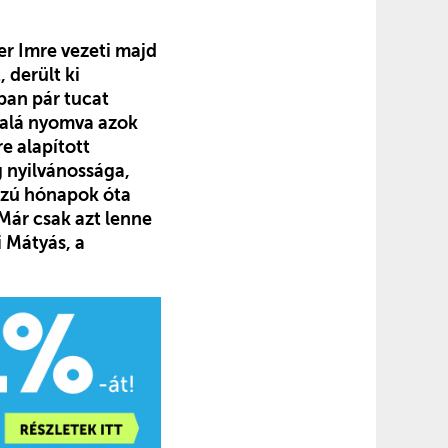
er Imre vezeti majd
derült ki
ban pár tucat
r alá nyomva azok
e alapított
 nyilvánossága,
szú hónapok óta
 Már csak azt lenne
 Mátyás, a