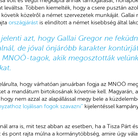
sa volt és végül megkapta annak támogatását, hónapok
 leváltsa. Többen kiemelték, hogy a csere pusztán azo
m követik közelről a német szervezetek munkáját. Gallai
ajta
országjárást
is elindított a német kisebbség által lak
jelenti azt, hogy Gallai Gregor ne feküdn
nál, de jóval önjáróbb karakter kontúrját
 MNOÖ-tagok, akik megosztották velün
kat.
 elárulta, hogy várhatóan januárban fogja az MNOÖ meg
eket a mandátum birtokosának követnie kell. Magyarán
 hogy nem azzal az alapállással megy bele a küzdelembe, 
zathoz lojálisan fogok szavazni”
kijelentéssel kampán
ál arra is, mit tesz abban az esetben, ha a Tisza Párt és
és pont rajta múlna a kormánytöbbség, amire úgy válas