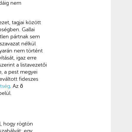
idáig nem
et, tagjai között
bségben. Gallai
etlen pártnak sem
nszavazat nélkül
agyarán nem történt
ítását, igaz erre
erint a listavezetői
e, a pest megyei
eváltott fideszes
étség
. Az õ
elül.
l, hogy rögtön
szabályát: egy