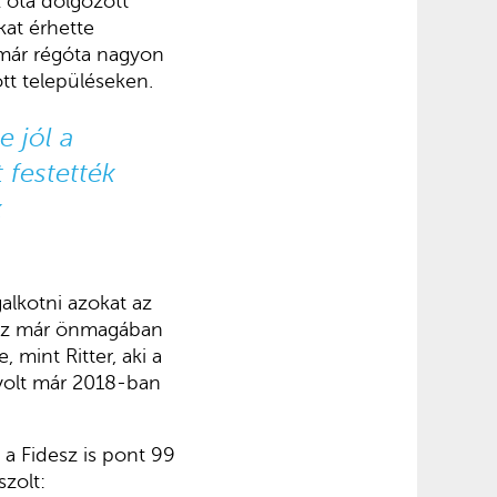
 óta dolgozott
kat érhette
 már régóta nagyon
ott településeken.
e jól a
 festették
k
alkotni azokat az
, az már önmagában
mint Ritter, aki a
yolt már 2018-ban
 a Fidesz is pont 99
zolt: