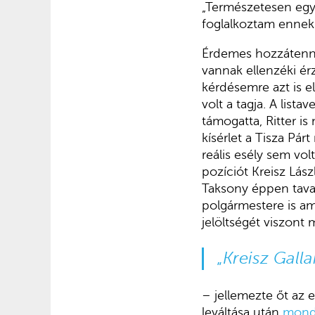
„Természetesen egy
foglalkoztam ennek 
Érdemes hozzátenni
vannak ellenzéki ér
kérdésemre azt is e
volt a tagja. A list
támogatta, Ritter is
kísérlet a Tisza Pár
reális esély sem vol
pozíciót Kreisz Lász
Taksony éppen tava
polgármestere is am
jelöltségét viszont
„
Kreisz Gall
– jellemezte őt az 
leváltása után
mondt