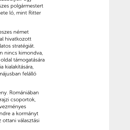
szes polgármestert
te ló, mint Ritter
deszes német
al hivatkozott
tos stratégiát.
an nincs kimondva,
 oldal támogatására
 kialakítására,
ájusban felálló
mény. Romániában
ajzi csoportok,
edvezményes
endre a kormányt
ottani választási