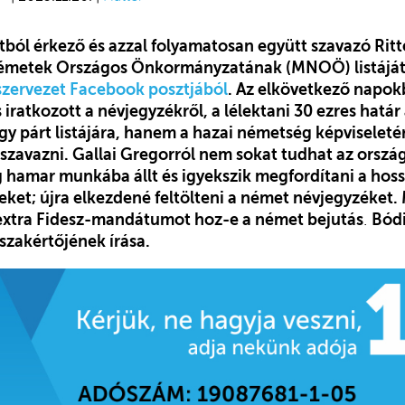
ól érkező és azzal folyamatosan együtt szavazó Ritt
émetek Országos Önkormányzatának (MNOÖ) listáját, 
szervezet Facebook posztjából
. Az elkövetkező napok
s iratkozott a névjegyzékről, a lélektani 30 ezres hatá
y párt listájára, hanem a hazai németség képviseletér
avazni. Gallai Gregorról nem sokat tudhat az ország
 hamar munkába állt és igyekszik megfordítani a hos
eket; újra elkezdené feltölteni a német névjegyzéket.
is extra Fidesz-mandátumot hoz-e a német bejutás
.
Bódi
szakértőjének írása.