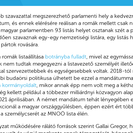
bb szavazattal megszerezhető parlamenti hely a kedve
um, és ennek elérésére reálisan a romák mellett csak 
magyar parlamentben 93 listás helyet osztanak szét a p
en szavaznak egy-egy nemzetiségi listára, egy listás h
pártok rovására.
romák listaállítása
botrányba fulladt
, mivel az egymással
k nem tudtak megegyezni a listavezető személyét illet
l szervezettebbek és egységesebbek voltak. 2018-tól n
bbi budaörsi politikusa ülhetett be ezzel a mandátumma
 a kormányoldalt
, mikor annak épp nem volt meg a két
ég kellett például a többezer milliárdnyi közvagyon ala
2021 áprilisában. A német mandátum tehát lényegében e
ionál a magyar országgyűlésben, éppen ezért ért többe
 a személycserét az MNOÖ lista élén.
t működésére rálátó források szerint Gallai Gregor, ha