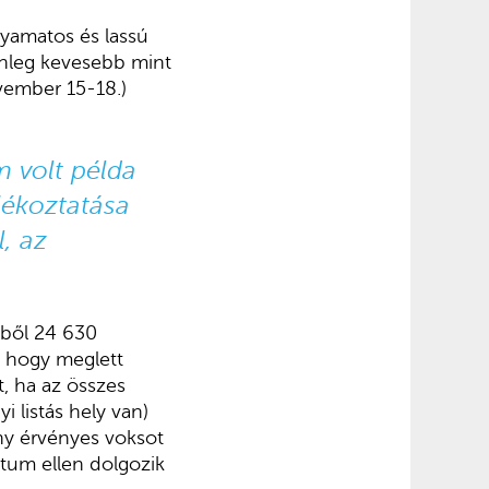
yamatos és lassú
enleg kevesebb mint
ovember 15-18.)
m volt példa
jékoztatása
, az
iből 24 630
, hogy meglett
, ha az összes
i listás hely van)
ny érvényes voksot
tum ellen dolgozik