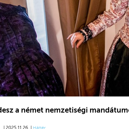
idesz a német nemzetiségi mandátum
| 2025.11.26. |
Háttér