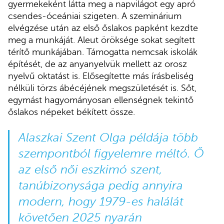
gyermekeként látta meg a napvilágot egy apró
csendes-óceániai szigeten. A szeminárium
elvégzése után az első őslakos papként kezdte
meg a munkáját. Aleut öröksége sokat segített
térítő munkájában. Támogatta nemcsak iskolák
építését, de az anyanyelvük mellett az orosz
nyelvű oktatást is. Elősegítette más írásbeliség
nélküli törzs ábécéjének megszületését is. Sőt,
egymást hagyományosan ellenségnek tekintő
őslakos népeket békített össze.
Alaszkai Szent Olga példája több
szempontból figyelemre méltó. Ő
az első női eszkimó szent,
tanúbizonysága pedig annyira
modern, hogy 1979-es halálát
követően 2025 nyarán