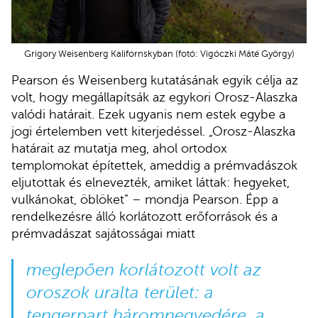
Grigory Weisenberg Kalifornskyban (fotó: Vigóczki Máté György)
Pearson és Weisenberg kutatásának egyik célja az
volt, hogy megállapítsák az egykori Orosz-Alaszka
valódi határait. Ezek ugyanis nem estek egybe a
jogi értelemben vett kiterjedéssel. „Orosz-Alaszka
határait az mutatja meg, ahol ortodox
templomokat építettek, ameddig a prémvadászok
eljutottak és elnevezték, amiket láttak: hegyeket,
vulkánokat, öblöket” – mondja Pearson. Épp a
rendelkezésre álló korlátozott erőforrások és a
prémvadászat sajátosságai miatt
meglepően korlátozott volt az
oroszok uralta terület: a
tengerpart háromnegyedére, a