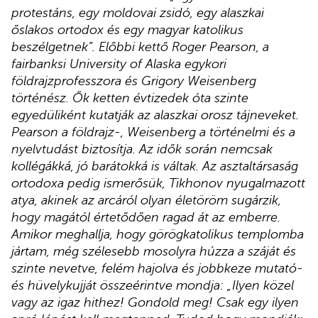
protestáns, egy moldovai zsidó, egy alaszkai
őslakos ortodox és egy magyar katolikus
beszélgetnek”. Előbbi kettő Roger Pearson, a
fairbanksi University of Alaska egykori
földrajzprofesszora és Grigory Weisenberg
történész. Ők ketten évtizedek óta szinte
egyedüliként kutatják az alaszkai orosz tájneveket.
Pearson a földrajz-, Weisenberg a történelmi és a
nyelvtudást biztosítja. Az idők során nemcsak
kollégákká, jó barátokká is váltak. Az asztaltársaság
ortodoxa pedig ismerősük, Tikhonov nyugalmazott
atya, akinek az arcáról olyan életöröm sugárzik,
hogy magától értetődően ragad át az emberre.
Amikor meghallja, hogy görögkatolikus templomba
jártam, még szélesebb mosolyra húzza a száját és
szinte nevetve, felém hajolva és jobbkeze mutató-
és hüvelykujját összeérintve mondja: „Ilyen közel
vagy az igaz hithez! Gondold meg! Csak egy ilyen