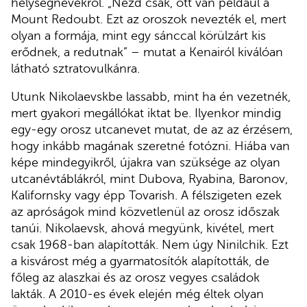
helységnevekről. „Nézd csak, ott van például a
Mount Redoubt. Ezt az oroszok nevezték el, mert
olyan a formája, mint egy sánccal körülzárt kis
erődnek, a redutnak” – mutat a Kenairól kiválóan
látható sztratovulkánra.
Utunk Nikolaevskbe lassabb, mint ha én vezetnék,
mert gyakori megállókat iktat be. Ilyenkor mindig
egy-egy orosz utcanevet mutat, de az az érzésem,
hogy inkább magának szeretné fotózni. Hiába van
képe mindegyikről, újakra van szüksége az olyan
utcanévtáblákról, mint Dubova, Ryabina, Baronov,
Kalifornsky vagy épp Tovarish. A félszigeten ezek
az apróságok mind közvetlenül az orosz időszak
tanúi. Nikolaevsk, ahová megyünk, kivétel, mert
csak 1968-ban alapították. Nem úgy Ninilchik. Ezt
a kisvárost még a gyarmatosítók alapították, de
főleg az alaszkai és az orosz vegyes családok
lakták. A 2010-es évek elején még éltek olyan