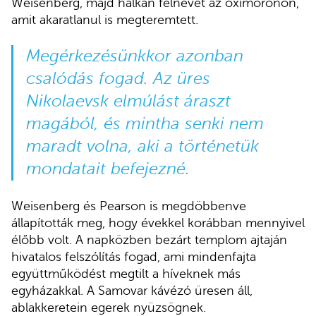
Weisenberg, majd halkan felnevet az oximoronon,
amit akaratlanul is megteremtett.
Megérkezésünkkor azonban
csalódás fogad. Az üres
Nikolaevsk elmúlást áraszt
magából, és mintha senki nem
maradt volna, aki a történetük
mondatait befejezné.
Weisenberg és Pearson is megdöbbenve
állapították meg, hogy évekkel korábban mennyivel
élőbb volt. A napközben bezárt templom ajtaján
hivatalos felszólítás fogad, ami mindenfajta
együttműködést megtilt a híveknek más
egyházakkal. A Samovar kávézó üresen áll,
ablakkeretein egerek nyüzsögnek.