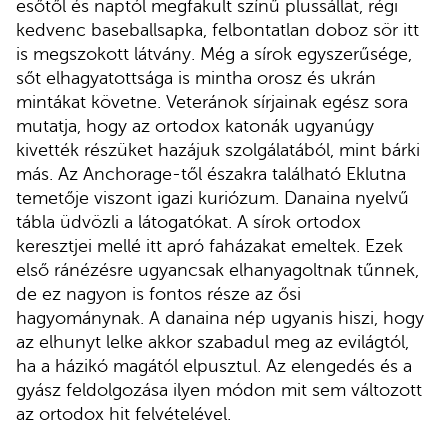
esőtől és naptól megfakult színű plüssállat, régi
kedvenc baseballsapka, felbontatlan doboz sör itt
is megszokott látvány. Még a sírok egyszerűsége,
sőt elhagyatottsága is mintha orosz és ukrán
mintákat követne. Veteránok sírjainak egész sora
mutatja, hogy az ortodox katonák ugyanúgy
kivették részüket hazájuk szolgálatából, mint bárki
más. Az Anchorage-től északra található Eklutna
temetője viszont igazi kuriózum. Danaina nyelvű
tábla üdvözli a látogatókat. A sírok ortodox
keresztjei mellé itt apró faházakat emeltek. Ezek
első ránézésre ugyancsak elhanyagoltnak tűnnek,
de ez nagyon is fontos része az ősi
hagyománynak. A danaina nép ugyanis hiszi, hogy
az elhunyt lelke akkor szabadul meg az evilágtól,
ha a házikó magától elpusztul. Az elengedés és a
gyász feldolgozása ilyen módon mit sem változott
az ortodox hit felvételével.