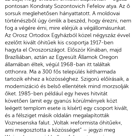
pontosan Kondraty Sozontovich Fefelov atya. Az ő
sorsuk meglehetősen hányattatott. A moldovai
történészből úgy ömlik a beszéd, hogy érezni, nem
fog a végére érni, mire elérjük a végállomásunkat.
Az Orosz Ortodox Egyházból közel négyszáz évvel
ezelőtt kivált óhitűek kis csoportja 1917-ben
hagyta el Oroszországot. Először Kínában, majd
Brazíliában, aztán az Egyesült Államok Oregon
államában éltek, végül 1968-ban itt találtak
otthonra. Ma a 300 fős település kétharmada
tartozik ehhez a közösséghez. Szigorú előírásaik, a
modernizáció és belső ellentétek mind morzsolják
őket. 1985-ben például egy heves hitvitát
követően (amit egy gyanús körülmények közt
leégett templom esete is kísért) egy csoport kivált,
és a félsziget másik oldalán megalapították
Voznesenska falut. „Voltak »reformista óhitűek«,
ami megosztotta a közösséget” – jegyzi meg