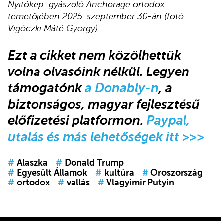
Nyitókép: gyászoló Anchorage ortodox
temetőjében 2025. szeptember 30-án (fotó:
Vigóczki Máté György)
Ezt a cikket nem közölhettük
volna olvasóink nélkül. Legyen
támogatónk
a Donably-n
, a
biztonságos, magyar fejlesztésű
előfizetési platformon.
Paypal,
utalás és más lehetőségek itt >>>
#
Alaszka
#
Donald Trump
#
Egyesült Államok
#
kultúra
#
Oroszország
#
ortodox
#
vallás
#
Vlagyimir Putyin