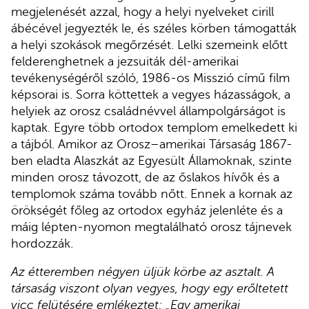
megjelenését azzal, hogy a helyi nyelveket cirill
ábécével jegyezték le, és széles körben támogatták
a helyi szokások megőrzését. Lelki szemeink előtt
felderenghetnek a jezsuiták dél-amerikai
tevékenységéről szóló, 1986-os Misszió című film
képsorai is. Sorra köttettek a vegyes házasságok, a
helyiek az orosz családnévvel állampolgárságot is
kaptak. Egyre több ortodox templom emelkedett ki
a tájból. Amikor az Orosz–amerikai Társaság 1867-
ben eladta Alaszkát az Egyesült Államoknak, szinte
minden orosz távozott, de az őslakos hívők és a
templomok száma tovább nőtt. Ennek a kornak az
örökségét főleg az ortodox egyház jelenléte és a
máig lépten-nyomon megtalálható orosz tájnevek
hordozzák.
Az étteremben négyen üljük körbe az asztalt. A
társaság viszont olyan vegyes, hogy egy erőltetett
vicc felütésére emlékeztet: „Egy amerikai