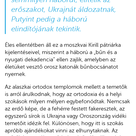
erőszakot, Ukrajnát áldozatnak,
Putyint pedig a háború
elindítójának tekintik.
Éles ellentétben áll ez a moszkvai Kirill pátriárka
kijelentéseivel, miszerint a háború a „bűn és a
nyugati dekadencia” ellen zajlik, amelyben az
életüket vesztő orosz katonák bűnbocsánatot
nyernek.
Az alaszkai ortodox templomok mellett a temetők
is arról árulkodnak, hogy az ortodoxia és a helyi
szokások milyen mélyen egybefonódtak. Nemcsak
az erdő képe, de a fehérre festett fakeresztek, az
egyszerű sírok is Ukrajna vagy Oroszország vidéki
temetőit idézik fel. Különösen, hogy itt is szokás
apróbb ajándékokat vinni az elhunytaknak. Az