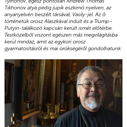
Tyihonov, egész pontosan Andrew Thomas
Tikhonov atya pedig jupik eszkimó nyelven, az
anyanyelvén beszélt társával, Vasily-jel. Az ő
történetük orosz Alaszkával indult és a Trump–
Putyin-találkozó kapcsán került ismét előtérbe.
Testközelből viszont egészen más megvilágításba
kerül mindaz, amit az egykori orosz
gyarmatosításról és mai örökségéről gondolhatunk.