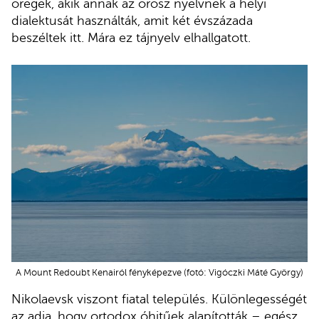
öregek, akik annak az orosz nyelvnek a helyi
dialektusát használták, amit két évszázada
beszéltek itt. Mára ez tájnyelv elhallgatott.
A Mount Redoubt Kenairól fényképezve (fotó: Vigóczki Máté György)
Nikolaevsk viszont fiatal település. Különlegességét
az adja, hogy ortodox óhitűek alapították – egész