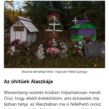
Eklutna temetője (fotó: Vigóczki Máté György)
Az óhitűek Alaszkája
Weisenberg vezetés közben folyamatosan mesél.
Örül, hogy afelől érdeklődöm, ami évtizedek óta
lázban tartja: az Alaszkában ma is fellelhető orosz