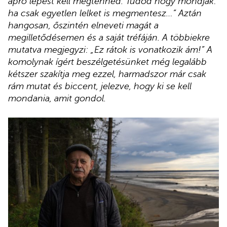
apró lépést kell megtenned. Tudod hogy mondják:
ha csak egyetlen lelket is megmentesz…” Aztán
hangosan, őszintén elneveti magát a
megilletődésemen és a saját tréfáján. A többiekre
mutatva megjegyzi: „Ez rátok is vonatkozik ám!” A
komolynak ígért beszélgetésünket még legalább
kétszer szakítja meg ezzel, harmadszor már csak
rám mutat és biccent, jelezve, hogy ki se kell
mondania, amit gondol.