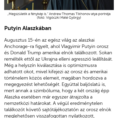
„Megszületik a fénykép is.” Andrew Thomas Tikhonov atya portréja
(fotó: Vigóczki Máté György)
Putyin Alaszkában
Augusztus 15-én az egész világ az alaszkai
Anchorage-ra figyelt, ahol Vlagyimir Putyin orosz
és Donald Trump amerikai elnök találkozott. Sokan
remélték ettől az Ukrajna elleni agresszió leállítását.
Még a helyszín kiválasztása is optimizmusra
adhatott okot, mivel kifejezi az orosz és amerikai
történelem közös elemeit, magában hordozva a
megegyezést lehetőségét. Egyúttal baljóslatú is,
mert annak a szimbóluma, hogy a két ország épp
Alaszka esetében már egyszer átrajzolta a
nemzetközi határokat. A végül eredménytelen
találkozót követő sajtótájékoztatón az orosz elnök
meglehetősen visszafogottan nyilatkozott,