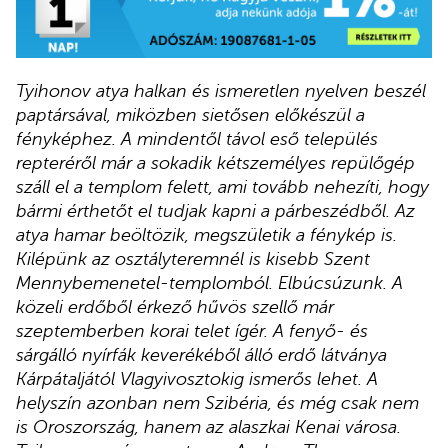
Tyihonov atya halkan és ismeretlen nyelven beszél
paptársával, miközben sietősen előkészül a
fényképhez. A mindentől távol eső település
repteréről már a sokadik kétszemélyes repülőgép
száll el a templom felett, ami tovább nehezíti, hogy
bármi érthetőt el tudjak kapni a párbeszédből. Az
atya hamar beöltözik, megszületik a fénykép is.
Kilépünk az osztályteremnél is kisebb Szent
Mennybemenetel-templomból. Elbúcsúzunk. A
közeli erdőből érkező hűvös szellő már
szeptemberben korai telet ígér. A fenyő- és
sárgálló nyírfák keverékéből álló erdő látványa
Kárpátaljától Vlagyivosztokig ismerős lehet. A
helyszín azonban nem Szibéria, és még csak nem
is Oroszország, hanem az alaszkai Kenai városa.