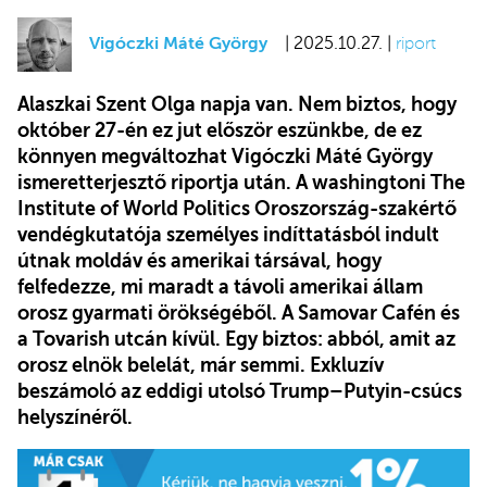
Vigóczki Máté György
| 2025.10.27. |
riport
Alaszkai Szent Olga napja van. Nem biztos, hogy
október 27-én ez jut először eszünkbe, de ez
könnyen megváltozhat Vigóczki Máté György
ismeretterjesztő riportja után. A washingtoni The
Institute of World Politics Oroszország-szakértő
vendégkutatója személyes indíttatásból indult
útnak moldáv és amerikai társával, hogy
felfedezze, mi maradt a távoli amerikai állam
orosz gyarmati örökségéből. A Samovar Cafén és
a Tovarish utcán kívül. Egy biztos: abból, amit az
orosz elnök belelát, már semmi. Exkluzív
beszámoló az eddigi utolsó Trump–Putyin-csúcs
helyszínéről.