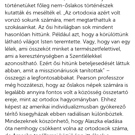
történetüket főleg nem-őslakos történészek
kutatták és mesélték el. „Az ortodoxia azért volt
vonzó sokunk számára, mert megtarthattuk a
szokásainkat. Az ősi hitvilágban sok mindent
hasonlóan hittünk. Például azt, hogy a körülöttünk
látható világot Isten teremtette. Vagy, hogy van egy
lélek, ami összeköt minket a természetfelettivel,
ami a kereszténységben a Szentlélekkel
azonosítható. Ezért ősi hitünk beteljesedését láttuk
abban, amit a misszionáriusok tanítottak” –
összegzi a legfontosabbakat. Pearson professzor
még hozzáteszi, hogy az őslakos népek számára is
legalább annyira fontos volt a közösség összetartó
ereje, mint az ortodox hagyományban. Ehhez
képest az amerikai individualizmusban gyökerező
térítő kisegyházak ebben radiálisan különböztek.
Mindezeknek köszönhető, hogy Alaszka eladása
óta nemhogy csökkent volna az ortodoxok száma,