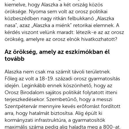
kiemelve, hogy Alaszka a két ország közös
öröksége. Nyoma sem volt az orosz politikai
közbeszédben nagy ritkán felbukkanó „Alaszka
nasa”, azaz „Alaszka a miénk” retorikai elemnek. A
kérdés viszont velünk maradt: létezik-e az az orosz
örökség, amelyre az orosz elnök hivatkozhatott?
Az örökség, amely az eszkimókban él
tovább
Alaszka nem csak ma számít távoli területnek.
Főleg az volt a 18-19. századi orosz gyarmatosítás
idején. Leginkább ennek köszönhető, hogy az
Orosz Birodalom sajátos politikát folytatott itteni
terjeszkedésekor. Szembetűnő, hogy a messzi
Szentpétervár mennyire kevés erőforrást fordított
arra, hogy hatalmát biztosítsa. Alig épült ki
kormányzati infrastruktúra, a gyarmatosítók
maximális száma pedig alig haladta meg a 800-at.