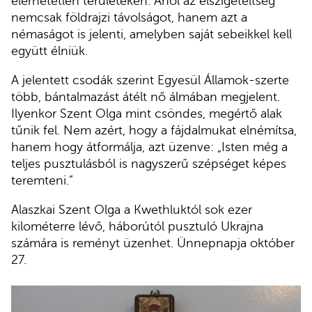
elérhetetlen területeken. Ahol az elszigeteltség
nemcsak földrajzi távolságot, hanem azt a
némaságot is jelenti, amelyben saját sebeikkel kell
együtt élniük.
A jelentett csodák szerint Egyesül Államok-szerte
több, bántalmazást átélt nő álmában megjelent.
Ilyenkor Szent Olga mint csöndes, megértő alak
tűnik fel. Nem azért, hogy a fájdalmukat elnémítsa,
hanem hogy átformálja, azt üzenve: „Isten még a
teljes pusztulásból is nagyszerű szépséget képes
teremteni.”
Alaszkai Szent Olga a Kwethluktól sok ezer
kilométerre lévő, háborútól pusztuló Ukrajna
számára is reményt üzenhet. Ünnepnapja október
27.