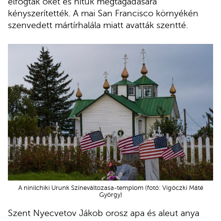
elfogták őket és hitük megtagadására
kényszerítették. A mai San Francisco környékén
szenvedett mártírhalála miatt avatták szentté.
A ninilchiki Urunk Színeváltozasa-templom (fotó: Vigóczki Máté
György)
Szent Nyecvetov Jákob orosz apa és aleut anya