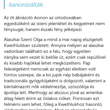
kanonizálták.
Az őt ábrázoló ikonon az ortodoxiában
egyedüliként az isteni jelenlétet és kegyelmet nem
fénysugár, hanem északi fény jelképezi.
Alaszkai Szent Olga a mind a mai napig elszigetelt
Kwethlukban született. Annyira mélyen az alaszkai
vadonban található ez a falu, hogy egyetlen
irányba sem vezet ki belőle út, ezért csak repülővel
és kisebb hajókkal lehet megközelíteni. Pap
feleségeként nemcsak az egyházi életben volt
fontos szerepe, de a kis jupik nép bábájaként és
tradicionális gyógyítójaként is dolgozott, valamint a
bántalmazott nők védelmezője, szószólója és
ápolója lett. Merthogy az abúzus jóval az amerikai
átlag felett érinti az őslakos nőket. Pontosan ezt
felmérni sem lehet, főleg a Kwethlukhoz hasonló,