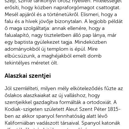
szép, szinte tankönyvi orosz nyelven. Hitelességét
erősíti, hogy közben napraforgómagot csattogtat.
Mesél apjáról és a történetükről. Elismeri, hogy a
falu és a hívek jövője bizonytalan. A legjobb példát
ő maga szolgáltatja: annak ellenére, hogy a
falualapító, nagy tiszteletben álló pap lánya, már
egy baptista gyülekezet tagja. Mindeközben
adományokból új templom is épül. Mire
elbúcsúzunk, a maghéjakból emelt domb
tekintélyes méretet ölt.
Alaszkai szentjei
Jól szemlélteti, milyen mély elköteleződés fűzte az
őslakos alaszkaiakat az új valláshoz, hogy
szentjeikkel gazdagítva formálták a ortodoxiát. A
Kodiak-szigeten született Aleut Szent Péter 1815-
ben az akkor spanyol fennhatóság alatt lévő
Kaliforniában vadászott társaival. Spanyol katonák