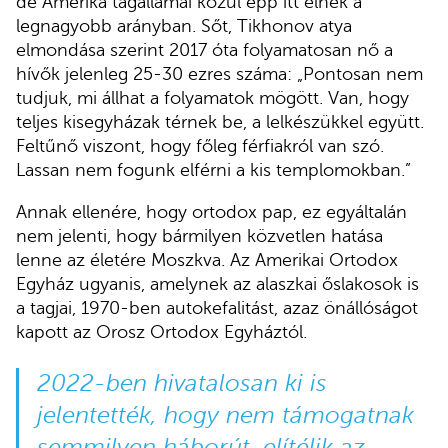
de Amerika tagállamai közül épp itt élnek a
legnagyobb arányban. Sőt, Tikhonov atya
elmondása szerint 2017 óta folyamatosan nő a
hívők jelenleg 25-30 ezres száma: „Pontosan nem
tudjuk, mi állhat a folyamatok mögött. Van, hogy
teljes kisegyházak térnek be, a lelkészükkel együtt.
Feltűnő viszont, hogy főleg férfiakról van szó.
Lassan nem fogunk elférni a kis templomokban.”
Annak ellenére, hogy ortodox pap, ez egyáltalán
nem jelenti, hogy bármilyen közvetlen hatása
lenne az életére Moszkva. Az Amerikai Ortodox
Egyház ugyanis, amelynek az alaszkai őslakosok is
a tagjai, 1970-ben autokefalitást, azaz önállóságot
kapott az Orosz Ortodox Egyháztól.
2022-ben hivatalosan ki is
jelentették, hogy nem támogatnak
semmilyen háborút, elítélik az