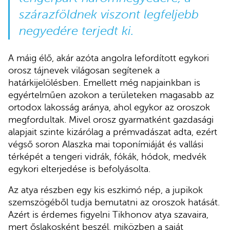
szárazföldnek viszont legfeljebb
negyedére terjedt ki.
A máig élő, akár azóta angolra lefordított egykori
orosz tájnevek világosan segítenek a
határkijelölésben. Emellett még napjainkban is
egyértelműen azokon a területeken magasabb az
ortodox lakosság aránya, ahol egykor az oroszok
megfordultak. Mivel orosz gyarmatként gazdasági
alapjait szinte kizárólag a prémvadászat adta, ezért
végső soron Alaszka mai toponímiáját és vallási
térképét a tengeri vidrák, fókák, hódok, medvék
egykori elterjedése is befolyásolta.
Az atya részben egy kis eszkimó nép, a jupikok
szemszögéből tudja bemutatni az oroszok hatását.
Azért is érdemes figyelni Tikhonov atya szavaira,
mert őslakosként beszél, miközben a saját