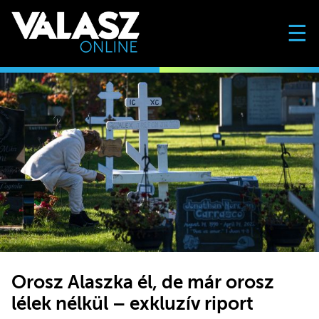
☰
Orosz Alaszka él, de már orosz
lélek nélkül – exkluzív riport