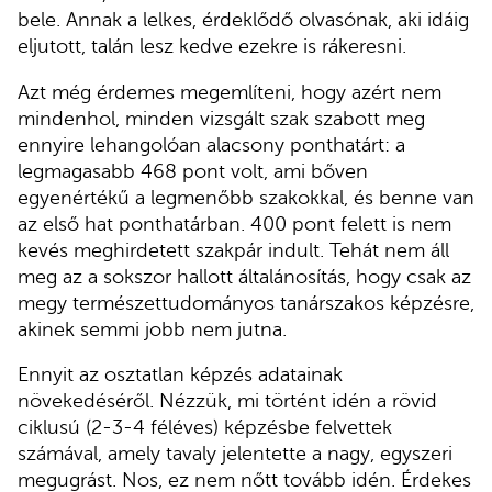
bele. Annak a lelkes, érdeklődő olvasónak, aki idáig
eljutott, talán lesz kedve ezekre is rákeresni.
Azt még érdemes megemlíteni, hogy azért nem
mindenhol, minden vizsgált szak szabott meg
ennyire lehangolóan alacsony ponthatárt: a
legmagasabb 468 pont volt, ami bőven
egyenértékű a legmenőbb szakokkal, és benne van
az első hat ponthatárban. 400 pont felett is nem
kevés meghirdetett szakpár indult. Tehát nem áll
meg az a sokszor hallott általánosítás, hogy csak az
megy természettudományos tanárszakos képzésre,
akinek semmi jobb nem jutna.
Ennyit az osztatlan képzés adatainak
növekedéséről. Nézzük, mi történt idén a rövid
ciklusú (2-3-4 féléves) képzésbe felvettek
számával, amely tavaly jelentette a nagy, egyszeri
megugrást. Nos, ez nem nőtt tovább idén. Érdekes