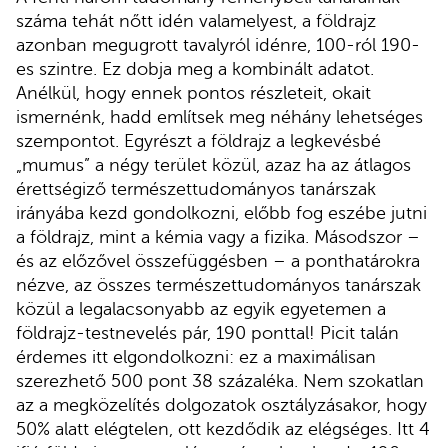
száma tehát nőtt idén valamelyest, a földrajz
azonban megugrott tavalyról idénre, 100-ról 190-
es szintre. Ez dobja meg a kombinált adatot.
Anélkül, hogy ennek pontos részleteit, okait
ismernénk, hadd említsek meg néhány lehetséges
szempontot. Egyrészt a földrajz a legkevésbé
„mumus” a négy terület közül, azaz ha az átlagos
érettségiző természettudományos tanárszak
irányába kezd gondolkozni, előbb fog eszébe jutni
a földrajz, mint a kémia vagy a fizika. Másodszor –
és az előzővel összefüggésben – a ponthatárokra
nézve, az összes természettudományos tanárszak
közül a legalacsonyabb az egyik egyetemen a
földrajz-testnevelés pár, 190 ponttal! Picit talán
érdemes itt elgondolkozni: ez a maximálisan
szerezhető 500 pont 38 százaléka. Nem szokatlan
az a megközelítés dolgozatok osztályzásakor, hogy
50% alatt elégtelen, ott kezdődik az elégséges. Itt 4