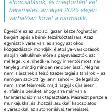
elbocsátások, és megtörtént két
béremelés, amelyet 2026 elején
várhatóan követ a harmadik
.
Egyelőre ez az utolsó, igazán kézzelfoghatóan
beígért lépés a bérek felzárkóztatására. Azaz
egyrészt kivárás van, és ahogy azt okos
közgazdászok mondják: életpálya-várakozások
alapján kalkulálnak előre a pályaválasztók, azt
mérlegelik, elhihetik-e, hogy innentől most már
tényleg „mindig minden rendben lesz”. Még ha
nem is lesznek a felső tízezer tagjai a tanárok – ez
nemigen szokott így lenni sehol –, de legalább
nem ismét felemelik, majd hagyják újra leesni,
elinflálni a bérüket, ahogy arra már van a
tanártársadalomnak tapasztalata. Másrészt persze a
munkájukkal és „hozzáállásukkal” kapcsolatos
elvárásokkal, az autonómiával, terheléssel,