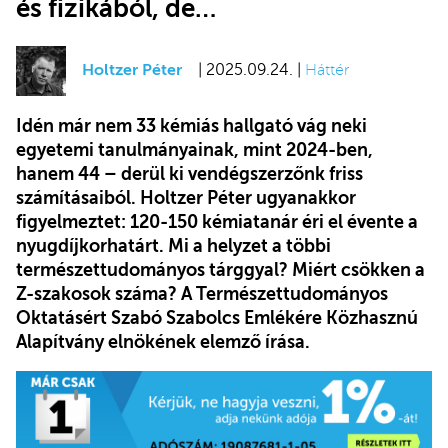
és fizikából, de…
Holtzer Péter
| 2025.09.24. |
Háttér
Idén már nem 33 kémiás hallgató vág neki
egyetemi tanulmányainak, mint 2024-ben,
hanem 44 – derül ki vendégszerzőnk friss
számításaiból. Holtzer Péter ugyanakkor
figyelmeztet: 120-150 kémiatanár éri el évente a
nyugdíjkorhatárt. Mi a helyzet a többi
természettudományos tárggyal? Miért csökken a
Z-szakosok száma? A Természettudományos
Oktatásért Szabó Szabolcs Emlékére Közhasznú
Alapítvány elnökének elemző írása.