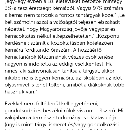
„egy-egy évben a 18. életévüket betöltők mintegy
3%-a tesz érettségit kémiából. Vagyis 97% számára
a kémia nem tartozik a fontos tantárgyak közé.” „Le
kell számolni azzal a valóságtól teljesen elszakadt
nézettel, hogy Magyarország jövője vegyipar és
kémiaoktatás nélkül elképzelhetetlen.” „Központi
kérdésnek számít a közoktatásban kötelezően
kémiára fordítandó óraszám. A hozzáértő
kémiatanárok létszámának vészes csökkenése
nagyon is indokolta az eddigi csökkentést. Ha
nincs, aki színvonalasan tanítsa a tárgyat, akkor
inkább ne is legyen kémiaóra, az iskolában az időt
olyasmivel is lehet tölteni, amiből a diákoknak több
hasznuk van.”
Ezekkel nem feltétlenül kell egyetérteni,
gondolkodni és beszélni róluk viszont célszerű. Mi
valójában a természettudományos oktatás célja
(úgy is mint: tárgyi ismeret és/vagy gondolkozási