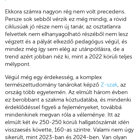
Ekkora számra nagyon rég nem volt precedens.
Persze sok sebből vérzik ez még mindig, a rövid
ciklusúak jó része nem új tanár, az osztatlanra
felvettek nem elhanyagolható részéből nem lesz
végzett és a pályát elkezdő pedagógus végül, és
mindez még így sem elég az utánpótlásra, de a
trend azért jobban néz ki, mint a 2022 körüli teljes
mélypont.
Végül még egy érdekesség, a komplex
természettudomány tanárokat képző
Z-szak
, az
ország több egyetemén. Az elmúlt három évben
ez berobbant a szakma köztudatába, és mindenki
érdeklődéssel figyeli a fejleményeket, továbbá
mindenkinek megvan róla a véleménye. Itt az
elmúlt két év 250-250 körüli hallgatószámát idén
visszaesés követte, 160-as szintre. Valami nem úgy
sikerült, mint 2023-ban és 2024-ben. Van olyan