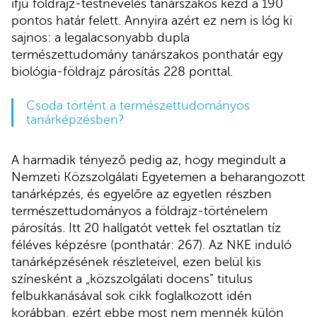
ifjú földrajz-testnevelés tanárszakos kezd a 190
pontos határ felett. Annyira azért ez nem is lóg ki
sajnos: a legalacsonyabb dupla
természettudomány tanárszakos ponthatár egy
biológia-földrajz párosítás 228 ponttal.
Csoda történt a természettudományos
tanárképzésben?
A harmadik tényező pedig az, hogy megindult a
Nemzeti Közszolgálati Egyetemen a beharangozott
tanárképzés, és egyelőre az egyetlen részben
természettudományos a földrajz-történelem
párosítás. Itt 20 hallgatót vettek fel osztatlan tíz
féléves képzésre (ponthatár: 267). Az NKE induló
tanárképzésének részleteivel, ezen belül kis
színesként a „közszolgálati docens” titulus
felbukkanásával sok cikk foglalkozott idén
korábban, ezért ebbe most nem mennék külön