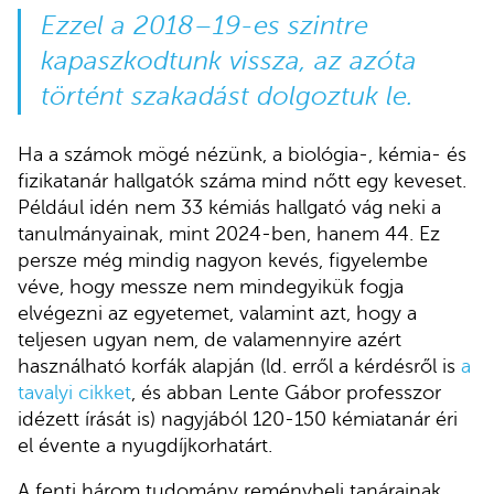
Ezzel a 2018–19-es szintre
kapaszkodtunk vissza, az azóta
történt szakadást dolgoztuk le.
Ha a számok mögé nézünk, a biológia-, kémia- és
fizikatanár hallgatók száma mind nőtt egy keveset.
Például idén nem 33 kémiás hallgató vág neki a
tanulmányainak, mint 2024-ben, hanem 44. Ez
persze még mindig nagyon kevés, figyelembe
véve, hogy messze nem mindegyikük fogja
elvégezni az egyetemet, valamint azt, hogy a
teljesen ugyan nem, de valamennyire azért
használható korfák alapján (ld. erről a kérdésről is
a
tavalyi cikket
, és abban Lente Gábor professzor
idézett írását is) nagyjából 120-150 kémiatanár éri
el évente a nyugdíjkorhatárt.
A fenti három tudomány reménybeli tanárainak