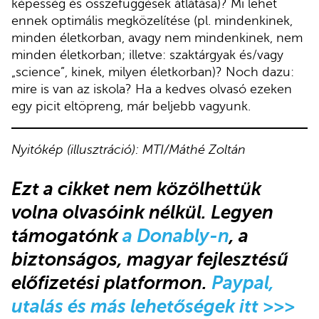
képesség és összefüggések átlátása)? Mi lehet
ennek optimális megközelítése (pl. mindenkinek,
minden életkorban, avagy nem mindenkinek, nem
minden életkorban; illetve: szaktárgyak és/vagy
„science”, kinek, milyen életkorban)? Noch dazu:
mire is van az iskola? Ha a kedves olvasó ezeken
egy picit eltöpreng, már beljebb vagyunk.
Nyitókép (illusztráció): MTI/Máthé Zoltán
Ezt a cikket nem közölhettük
volna olvasóink nélkül. Legyen
támogatónk
a Donably-n
, a
biztonságos, magyar fejlesztésű
előfizetési platformon.
Paypal,
utalás és más lehetőségek itt >>>