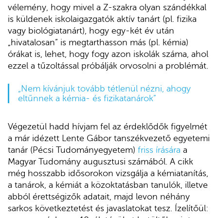
vélemény, hogy mivel a Z-szakra olyan szándékkal
is küldenek iskolaigazgatók aktív tanárt (pl. fizika
vagy biológiatanárt), hogy egy-két év után
„hivatalosan” is megtarthasson más (pl. kémia)
órákat is, lehet, hogy fogy azon iskolák száma, ahol
ezzel a tűzoltással próbálják orvosolni a problémát.
„Nem kívánjuk tovább tétlenül nézni, ahogy
eltűnnek a kémia- és fizikatanárok”
Végezetül hadd hívjam fel az érdeklődők figyelmét
a már idézett Lente Gábor tanszékvezető egyetemi
tanár (Pécsi Tudományegyetem)
friss írására
a
Magyar Tudomány augusztusi számából. A cikk
még hosszabb idősorokon vizsgálja a kémiatanítás,
a tanárok, a kémiát a közoktatásban tanulók, illetve
abból érettségizők adatait, majd levon néhány
sarkos következtetést és javaslatokat tesz. Ízelítőül: