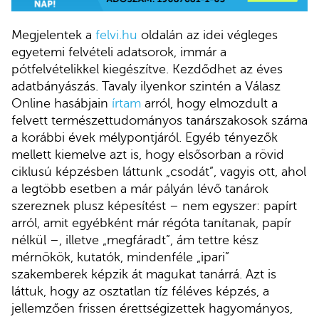
Megjelentek a
felvi.hu
oldalán az idei végleges
egyetemi felvételi adatsorok, immár a
pótfelvételikkel kiegészítve. Kezdődhet az éves
adatbányászás. Tavaly ilyenkor szintén a Válasz
Online hasábjain
írtam
arról, hogy elmozdult a
felvett természettudományos tanárszakosok száma
a korábbi évek mélypontjáról. Egyéb tényezők
mellett kiemelve azt is, hogy elsősorban a rövid
ciklusú képzésben láttunk „csodát”, vagyis ott, ahol
a legtöbb esetben a már pályán lévő tanárok
szereznek plusz képesítést – nem egyszer: papírt
arról, amit egyébként már régóta tanítanak, papír
nélkül –, illetve „megfáradt”, ám tettre kész
mérnökök, kutatók, mindenféle „ipari”
szakemberek képzik át magukat tanárrá. Azt is
láttuk, hogy az osztatlan tíz féléves képzés, a
jellemzően frissen érettségizettek hagyományos,