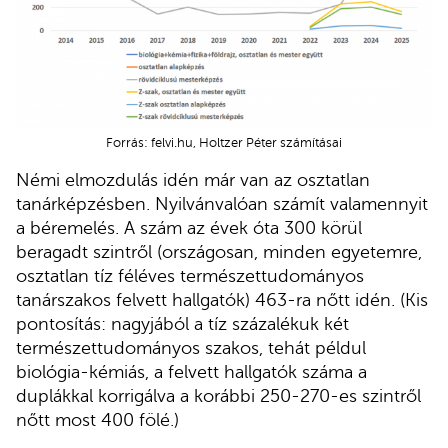
Forrás: felvi.hu, Holtzer Péter számításai
Némi elmozdulás idén már van az osztatlan
tanárképzésben. Nyilvánvalóan számít valamennyit
a béremelés. A szám az évek óta 300 körül
beragadt szintről (országosan, minden egyetemre,
osztatlan tíz féléves természettudományos
tanárszakos felvett hallgatók) 463-ra nőtt idén. (Kis
pontosítás: nagyjából a tíz százalékuk két
természettudományos szakos, tehát példul
biológia-kémiás, a felvett hallgatók száma a
duplákkal korrigálva a korábbi 250-270-es szintről
nőtt most 400 fölé.)