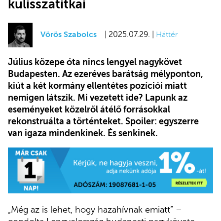
kulisszatitkai
Vörös Szabolcs
| 2025.07.29. |
Háttér
Július közepe óta nincs lengyel nagykövet
Budapesten. Az ezeréves barátság mélyponton,
kiút a két kormány ellentétes pozíciói miatt
nemigen látszik. Mi vezetett ide? Lapunk az
eseményeket közelről átélő forrásokkal
rekonstruálta a történteket. Spoiler: egyszerre
van igaza mindenkinek. És senkinek.
„Még az is lehet, hogy hazahívnak emiatt” –