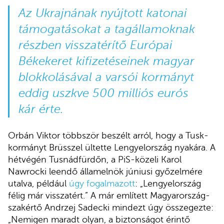
Az Ukrajnának nyújtott katonai
támogatásokat a tagállamoknak
részben visszatérítő Európai
Békekeret kifizetéseinek magyar
blokkolásával a varsói kormányt
eddig uszkve 500 milliós eurós
kár érte.
Orbán Viktor többször beszélt arról, hogy a Tusk-
kormányt Brüsszel ültette Lengyelország nyakára. A
hétvégén Tusnádfürdőn, a PiS-közeli Karol
Nawrocki leendő államelnök júniusi győzelmére
utalva, például
úgy fogalmazott
: „Lengyelország
félig már visszatért.” A már említett Magyarország-
szakértő Andrzej Sadecki mindezt úgy összegezte:
„Nemigen maradt olyan, a biztonságot érintő