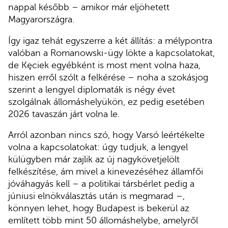
nappal később – amikor már eljöhetett
Magyarországra.
Így igaz tehát egyszerre a két állítás: a mélypontra
valóban a Romanowski-ügy lökte a kapcsolatokat,
de Kęciek egyébként is most ment volna haza,
hiszen erről szólt a felkérése – noha a szokásjog
szerint a lengyel diplomaták is négy évet
szolgálnak állomáshelyükön, ez pedig esetében
2026 tavaszán járt volna le.
Arról azonban nincs szó, hogy Varsó leértékelte
volna a kapcsolatokat: úgy tudjuk, a lengyel
külügyben már zajlik az új nagykövetjelölt
felkészítése, ám mivel a kinevezéséhez államfői
jóváhagyás kell – a politikai társbérlet pedig a
júniusi elnökválasztás után is megmarad –,
könnyen lehet, hogy Budapest is bekerül az
említett több mint 50 állomáshelybe, amelyről