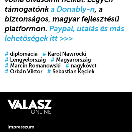
támogatónk
a Donably-n
, a
biztonságos, magyar fejlesztésű
platformon.
Paypal, utalás és más
lehetőségek itt >>>
#
diplomácia
#
Karol Nawrocki
#
Lengyelország
#
Magyarország
#
Marcin Romanowski
#
nagykövet
#
Orbán Viktor
#
Sebastian Kęciek
Impresszum