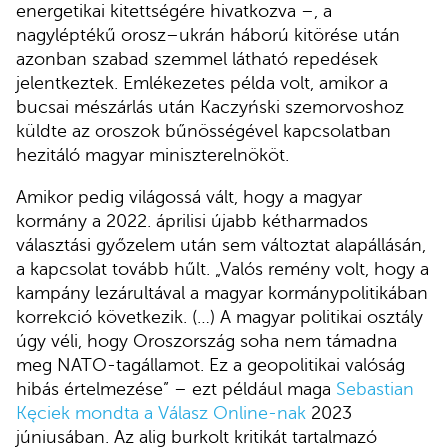
energetikai kitettségére hivatkozva –, a
nagyléptékű orosz–ukrán háború kitörése után
azonban szabad szemmel látható repedések
jelentkeztek. Emlékezetes példa volt, amikor a
bucsai mészárlás után Kaczyński szemorvoshoz
küldte az oroszok bűnösségével kapcsolatban
hezitáló magyar miniszterelnököt.
Amikor pedig világossá vált, hogy a magyar
kormány a 2022. áprilisi újabb kétharmados
választási győzelem után sem változtat alapállásán,
a kapcsolat tovább hűlt. „Valós remény volt, hogy a
kampány lezárultával a magyar kormánypolitikában
korrekció következik. (…) A magyar politikai osztály
úgy véli, hogy Oroszország soha nem támadna
meg NATO-tagállamot. Ez a geopolitikai valóság
hibás értelmezése” – ezt például maga
Sebastian
Kęciek mondta a Válasz Online-nak
2023
júniusában. Az alig burkolt kritikát tartalmazó