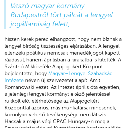
látszó magyar kormány
Budapestről tört pálcát a lengyel
jogállamiság felett,
hiszen kerek perec elhangzott, hogy nem bíznak a
lengyel bíróság tisztességes eljárásában. A lengyel
ellenzéki politikus nemcsak menedékjogot kapott
ráadásul, hanem áprilisban a kirakatba is kitették. A
Szánthó Miklós-féle Alapjogokért Központ
bejelentette, hogy
Magyar–Lengyel Szabadság
Intézete
néven új szervezetet alapít. Amit
Romanowski vezet. Az Intézet április óta egyetlen,
a jelenlegi lengyel kormányt ekéző jelentéssel
rukkolt elő, elérhetősége az Alapjogokért
Központtal azonos, más munkatársai nincsenek,
komolyan vehető tevékenysége nem látszik.
Hacsak a május végi CPAC Hungary-n meg a