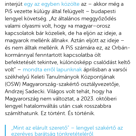
interjút
egy az egyben közölte
az – akkor még a
PiS vezette külügy által felügyelt – budapesti
lengyel követség. „Az általános meggyőződés
valami olyasmi volt, hogy »a magyar–orosz
kapcsolatok bár közeliek, de ha eljön az ideje, a
magyarok mellénk állnak«. Aztán eljött az ideje –
és nem álltak mellénk. A PiS számára ez, az Orbán-
kormánnyal fenntartott kapcsolatba ölt
befektetését tekintve, különösképp csalódást keltő
volt” –
mondta erről lapunknak
áprilisban a varsói
székhelyű Keleti Tanulmányok Központjának
(OSW) Magyarország-szakértő osztályvezetője,
Andrzej Sadecki. Világos volt tehát, hogy ha
Magyarország nem változtat, a 2023. októberi
lengyel hatalomváltás után csak rosszabbra
számíthatunk. Ez történt. És történik.
„Mint az elárult szerető” – lengyel szakértő az
ezeréves barátság tönkretételéről