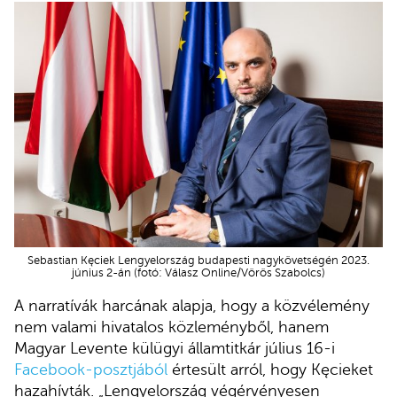
Sebastian Kęciek Lengyelország budapesti nagykövetségén 2023.
június 2-án (fotó: Válasz Online/Vörös Szabolcs)
A narratívák harcának alapja, hogy a közvélemény
nem valami hivatalos közleményből, hanem
Magyar Levente külügyi államtitkár július 16-i
Facebook-posztjából
értesült arról, hogy Kęcieket
hazahívták. „Lengyelország végérvényesen