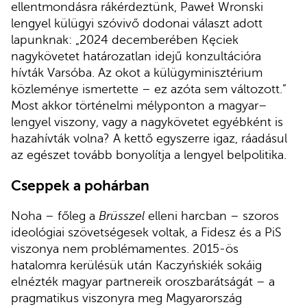
ellentmondásra rákérdeztünk, Paweł Wronski
lengyel külügyi szóvivő dodonai választ adott
lapunknak: „2024 decemberében Kęciek
nagykövetet határozatlan idejű konzultációra
hívták Varsóba. Az okot a külügyminisztérium
közleménye ismertette – ez azóta sem változott.”
Most akkor történelmi mélyponton a magyar–
lengyel viszony, vagy a nagykövetet egyébként is
hazahívták volna? A kettő egyszerre igaz, ráadásul
az egészet tovább bonyolítja a lengyel belpolitika.
Cseppek a pohárban
Noha – főleg a
Brüsszel
elleni harcban – szoros
ideológiai szövetségesek voltak, a Fidesz és a PiS
viszonya nem problémamentes. 2015-ös
hatalomra kerülésük után Kaczyńskiék sokáig
elnézték magyar partnereik oroszbarátságát – a
pragmatikus viszonyra meg Magyarország