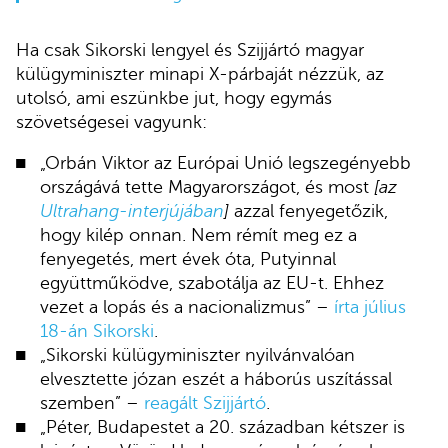
Ha csak Sikorski lengyel és Szijjártó magyar
külügyminiszter minapi X-párbaját nézzük, az
utolsó, ami eszünkbe jut, hogy egymás
szövetségesei vagyunk:
„Orbán Viktor az Európai Unió legszegényebb
országává tette Magyarországot, és most
[az
Ultrahang-interjújában
]
azzal fenyegetőzik,
hogy kilép onnan. Nem rémít meg ez a
fenyegetés, mert évek óta, Putyinnal
együttműködve, szabotálja az EU-t. Ehhez
vezet a lopás és a nacionalizmus” –
írta július
18-án Sikorski
.
„Sikorski külügyminiszter nyilvánvalóan
elvesztette józan eszét a háborús uszítással
szemben” –
reagált Szijjártó
.
„Péter, Budapestet a 20. században kétszer is