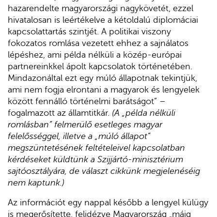
hazarendelte magyarországi nagykövetét, ezzel
hivatalosan is leértékelve a kétoldalú diplomáciai
kapcsolattartás szintjét. A politikai viszony
fokozatos romlása vezetett ehhez a sajnálatos
lépéshez, ami példa nélküli a közép-európai
partnereinkkel ápolt kapcsolatok történetében.
Mindazonáltal ezt egy múló állapotnak tekintjük,
ami nem fogja elrontani a magyarok és lengyelek
között fennálló történelmi barátságot” –
fogalmazott az államtitkár.
(A „példa nélküli
romlásban” felmerülő esetleges magyar
felelősséggel, illetve a „múló állapot”
megszüntetésének feltételeivel kapcsolatban
kérdéseket küldtünk a Szijjártó-minisztérium
sajtóosztályára, de választ cikkünk megjelenéséig
nem kaptunk.)
Az információt egy nappal később a lengyel külügy
is megerősítette, felidézve Magyarország „máig