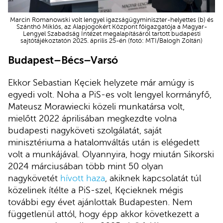
Marcin Romanowski volt lengyel igazságügyminiszter-helyettes (b) és
Szánthó Miklós, az Alapjogokért Központ főigazgatója a Magyar-
Lengyel Szabadság Intézet megalapításáról tartott budapesti
sajtótájékoztatón 2025. április 25-én (fotó: MTI/Balogh Zoltán)
Budapest–Bécs–Varsó
Ekkor Sebastian Kęciek helyzete már amúgy is
egyedi volt. Noha a PiS-es volt lengyel kormányfő,
Mateusz Morawiecki közeli munkatársa volt,
mielőtt 2022 áprilisában megkezdte volna
budapesti nagyköveti szolgálatát, saját
minisztériuma a hatalomváltás után is elégedett
volt a munkájával. Olyannyira, hogy miután Sikorski
2024 márciusában több mint 50 olyan
nagykövetét
hívott haza
, akiknek kapcsolatát túl
közelinek ítélte a PiS-szel, Kęcieknek mégis
további egy évet ajánlottak Budapesten. Nem
függetlenül attól, hogy épp akkor következett a