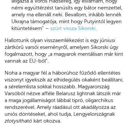
leigázta a Vörös Hadsereg, így elvárnám, hogy
némi együttérzést tanúsíts egy bátor nemzettel,
amely ma ellenáll neki. Bevallom, inkább lennék
Ukrajna támogatója, mint hogy Putyintól legyen
kitüntetésem” –
szúrt vissza Sikorski
.
Hallottunk olyan visszaemlékezést is egy júniusi
zártkörű varsói eseményről, amelyen Sikorski úgy
fogalmazott, hogy „a magyarok mentálisan már kint
vannak az EU-ból”.
Noha a magyar fél a háborúhoz fűződő ellentétes
viszonyt igyekszik az elhidegülés okaként beállítani,
a sérelemlista sokkal hosszabb. Magyarország
Varsóból nézve afféle Belarusz lightnak látszik már
a maga jogállamiságot lábbal tipró, oligarchikus
rendszerével. Amely ráadásul ott akadályozza az
uniós döntéseket, ahol tudja, Lengyelországnak
złotysítható
kárt okozva.