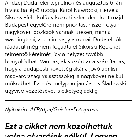
Andzej Duda jelenlegi elnök és augusztus 6-án
hivatalba lépő utódja, Karol Nawrocki, illetve a
Sikorski-féle külügy közötti szkander dönt majd.
Budapest egyelőre nem prioritás, hiszen olyan
nagyköveti pozíciók vannak üresen, mint a
washingtoni, a berlini vagy a római. Duda elnök
ráadásul még nem fogadta el Sikorski Kęcieket
felmentő kérelmét, így a helyzet tovább
bonyolódhat. Vannak, akik ezért arra számítanak,
hogy a budapesti követség akár a jövő áprilisi
magyarországi választásokig is nagykövet nélkül
működhet. Ezer év mélypontján Jacek Śladewski
ügyvivő vezetésével is elketyeg addig.
Nyitókép: AFP/dpa/Geisler-Fotopress
Ezt a cikket nem közölhettük
volna olvasóink nélkül. Legyen