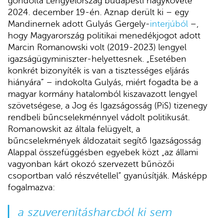
gondolta Lengyelország budapesti nagykövete
2024. december 19-én. Aznap derült ki – egy
Mandinernek adott Gulyás Gergely-
interjúból
–,
hogy Magyarország politikai menedékjogot adott
Marcin Romanowski volt (2019-2023) lengyel
igazságügyminiszter-helyettesnek. „Esetében
konkrét bizonyíték is van a tisztességes eljárás
hiányára” – indokolta Gulyás, miért fogadta be a
magyar kormány hatalomból kiszavazott lengyel
szövetségese, a Jog és Igazságosság (PiS) tizenegy
rendbeli bűncselekménnyel vádolt politikusát.
Romanowskit az általa felügyelt, a
bűncselekmények áldozatait segítő Igazságosság
Alappal összefüggésben egyebek közt „az állami
vagyonban kárt okozó szervezett bűnözői
csoportban való részvétellel” gyanúsítják. Másképp
fogalmazva:
a szuverenitásharcból ki sem