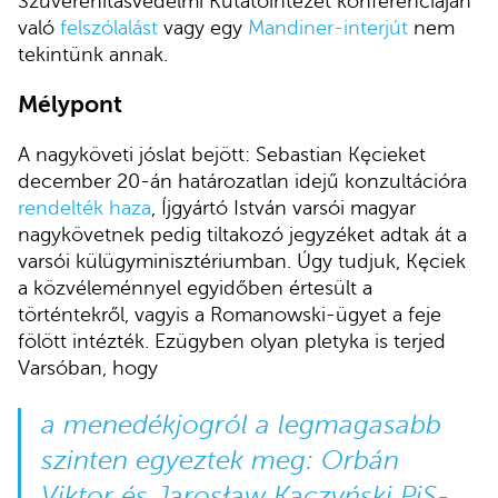
Szuverenitásvédelmi Kutatóintézet konferenciáján
való
felszólalást
vagy egy
Mandiner-interjút
nem
tekintünk annak.
Mélypont
A nagyköveti jóslat bejött: Sebastian Kęcieket
december 20-án határozatlan idejű konzultációra
rendelték haza
, Íjgyártó István varsói magyar
nagykövetnek pedig tiltakozó jegyzéket adtak át a
varsói külügyminisztériumban. Úgy tudjuk, Kęciek
a közvéleménnyel egyidőben értesült a
történtekről, vagyis a Romanowski-ügyet a feje
fölött intézték. Ezügyben olyan pletyka is terjed
Varsóban, hogy
a menedékjogról a legmagasabb
szinten egyeztek meg: Orbán
Viktor és Jarosław Kaczyński PiS-