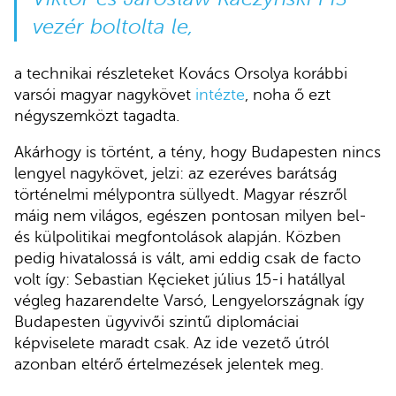
vezér boltolta le,
a technikai részleteket Kovács Orsolya korábbi
varsói magyar nagykövet
intézte
, noha ő ezt
négyszemközt tagadta.
Akárhogy is történt, a tény, hogy Budapesten nincs
lengyel nagykövet, jelzi: az ezeréves barátság
történelmi mélypontra süllyedt. Magyar részről
máig nem világos, egészen pontosan milyen bel-
és külpolitikai megfontolások alapján. Közben
pedig hivatalossá is vált, ami eddig csak de facto
volt így: Sebastian Kęcieket július 15-i hatállyal
végleg hazarendelte Varsó, Lengyelországnak így
Budapesten ügyvivői szintű diplomáciai
képviselete maradt csak. Az ide vezető útról
azonban eltérő értelmezések jelentek meg.