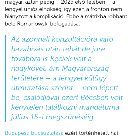
magyar, aztán pedig – 2025 első felében – a
lengyel uniós elnökség, így ezen a fronton nem
hiányzott a komplikáció. Ebbe a mátrixba robbant
bele Romanowski befogadása.
Aż azonnali konzultációra való
hazahívás után tehát de jure
továbbra is Kęciek volt a
nagykövet, ám Magyarország
területére – a lengyel külügy
útmutatása szerint – nem lépett
be, családjával ezért Bécsben volt
kénytelen találkozni mandátuma
július 15-i megszűnéséig.
Budapesti búcsúztatása
ezért történhetett hat