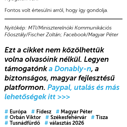
Fontos volt értesülni arról, hogy így gondolja.
Nyitókép: MTI/Miniszterelnöki Kommunikációs
Főosztály/Fischer Zoltán; Facebook/Magyar Péter
Ezt a cikket nem közölhettük
volna olvasóink nélkül. Legyen
támogatónk
a Donably-n
, a
biztonságos, magyar fejlesztésű
platformon.
Paypal, utalás és más
lehetőségek itt >>>
#
Európa
#
Fidesz
#
Magyar Péter
#
Orbán Viktor
#
Székesfehérvár
#
Tisza
#
Tusnádfürdő
#
választás 2026