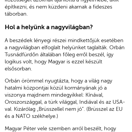
építkezni, és nem küzdeni akarnak a fideszes
táborban.
Hol a helyünk a nagyvilágban?
A beszédek lényegi részei mindkettőjük esetében
a nagyvilágban elfoglalt helyünket taglalták. Orbán
Tusnádfürdőn általában főleg erről beszél, így
logikus volt, hogy Magyar is ezzel készült
elsősorban.
Orbán örömmel nyugtázta, hogy a világ nagy
hatalmi központjai közül kormányának jó a
viszonya majdnem mindegyikkel: Kínával,
Oroszországgal, a türk világgal, Indiával és az USA-
val. Kizárólag „Brüsszellel nem jó”. (Brüsszel az EU
és a NATO székhelye.)
Magyar Péter vele szemben arról beszélt, hogy