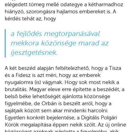
elégedett tömeg mellé odategye a kétharmadhoz
hiányzó, szorongásra hajlamos embereket is. A
kérdés tehát az, hogy
a fejlődés megtorpanásával
mekkora közönsége marad az
ijesztgetésnek.
A két beszéd alapján feltételezhető, hogy a Tisza
és a Fidesz is azt méri, hogy az emberek
nyugalomra (is) vágynak. Hogy sok most nekik a
brutalitás. Magyar eleve erre építette a beszédét, a
belső béke lehetőségét ajánlotta közönsége
figyelmébe, de Orbán is beszélt arról, hogy a
sajátjaik között sem akar mindenki harcolni.
Egyetlen konkrét bejelentése, a Digitális Polgári
Körök megalapítása éppen nekik szólt. Az új online
közösséget azoknak ajánlotta a figyelmébe, akik