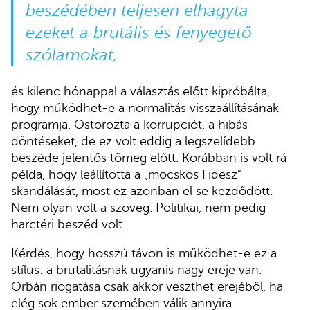
beszédében teljesen elhagyta
ezeket a brutális és fenyegető
szólamokat,
és kilenc hónappal a választás előtt kipróbálta,
hogy működhet-e a normalitás visszaállításának
programja. Ostorozta a korrupciót, a hibás
döntéseket, de ez volt eddig a legszelídebb
beszéde jelentős tömeg előtt. Korábban is volt rá
példa, hogy leállította a „mocskos Fidesz”
skandálását, most ez azonban el se kezdődött.
Nem olyan volt a szöveg. Politikai, nem pedig
harctéri beszéd volt.
Kérdés, hogy hosszú távon is működhet-e ez a
stílus: a brutalitásnak ugyanis nagy ereje van.
Orbán riogatása csak akkor veszthet erejéből, ha
elég sok ember szemében válik annyira