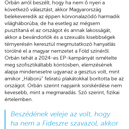
Orbán arról beszélt, hogy ha nem ő nyeri a
következő választást, akkor Magyarország
belekeveredik az éppen körvonalazódó harmadik
világháborúba, de ha esetleg az mégsem
pusztítaná el az országot és annak lakosságát,
akkor a bevándorlók és a szexuális kisebbségek
térnyerésén keresztül megmutatkozó hanyatlás
törölné el a magyar nemzetet a Föld színéről.
Orbán tehát a 2024-es EP-kampányát ismételte
meg szofisztikáltabb köntösben, elemzésének
alapja mindenesetre ugyanaz a gesztus volt, mint
amikor „Háború” feliratú plakátokkal borította be az
országot. Orbán szerint napjaink sorskérdése nem
kevesebb, mint a megmaradás. Szó szerint, fizikai
értelemben.
Beszédének veleje az volt, hogy
ha nem a Fideszre szavazol, akkor