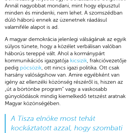
Annál nagyobbat mondani, mint hogy elpusztul
minden és mindenki, nem lehet. A szomszédban
dúló háború ennek az üzenetnek ráadásul
valamiféle alapot is ad.
A magyar demokrácia jelenlegi válságának az egyik
súlyos tünete, hogy a közélet verbálisan valóban
háborús tereppé vált. Ahol a kormánypárt
kommunikációs igazgatója
kicsizik
, frakcióvezetője
pedig
pöcsözik
, ott nincs igazi politika. Ott csak
harsány valóságshow van. Amire egyébként van
igény az ellenzéki közönség részéről is, hiszen az
„út a börtönbe program” vagy a vaskosabb
gúnyolódások mindig kiemelkedő tetszést aratnak
Magyar közönségében.
A Tisza elnöke most tehát
kockáztatott azzal, hogy szombati