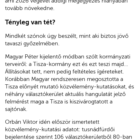
ami 2026 végével addigi megegyezés hiányában
tovább növekedne.
Tényleg van tét?
Mindkét szónok úgy beszélt, mint aki biztos jövő
tavaszi győzelmében.
Magyar Péter kijelentő módban szólt kormányzati
terveiről: a Tisza-kormány ezt és ezt teszi majd…
Állításokat tett, nem pedig feltételes ígéreteket.
Korábban Magyar rendszeresen megosztotta a
Tisza előnyét mutató közvélemény-kutatásokat, és
néhány választókerület aktuális hangulatát jelző
felmérést maga a Tisza is kiszivárogtatott a
sajtónak.
Orbán Viktor idén először ismertetett
közvélemény-kutatási adatot: tusnádfürdői
bejelentése szerint 106 választókerületből 80-ban