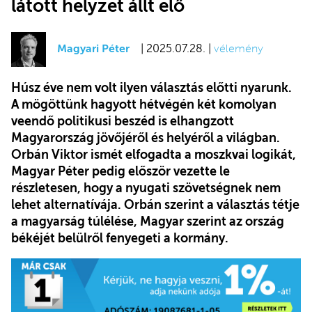
látott helyzet állt elő
Magyari Péter
| 2025.07.28. |
vélemény
Húsz éve nem volt ilyen választás előtti nyarunk.
A mögöttünk hagyott hétvégén két komolyan
veendő politikusi beszéd is elhangzott
Magyarország jövőjéről és helyéről a világban.
Orbán Viktor ismét elfogadta a moszkvai logikát,
Magyar Péter pedig először vezette le
részletesen, hogy a nyugati szövetségnek nem
lehet alternatívája. Orbán szerint a választás tétje
a magyarság túlélése, Magyar szerint az ország
békéjét belülről fenyegeti a kormány.