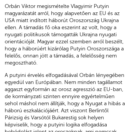
Orbán Viktor megismételte Vlagyimir Putyin
magyarázatát arról, hogy alapvetően az EU és az
USA miatt indított háborút Oroszország Ukrajna
ellen. A támadás fő oka eszerint az volt, hogy a
nyugati politikusok támogatták Ukrajna nyugati
orientációját. Magyar ezzel szemben arról beszélt,
hogy a háborúért kizárólag Putyin Oroszországa a
felelős, onnan jött a támadás, a felelősség nem
megosztható.
A putyini érvelés elfogadásával Orbán lényegében
egyedül van Európában. Nem minden tagállamot
aggaszt egyformán az orosz agresszió az EU-ban,
de kormányzati szinten ennyire egyértelműen
sehol máshol nem állítják, hogy a Nyugat a hibás a
háború eszkalációjáért. Azt viszont Berlintől
Párizsig és Varsótól Bukarestig sok helyen
képviselik, hogy a putyini logika elfogadása
behódolást jelent az oroszoknak, ami nemcsak