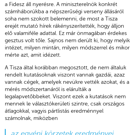
a Fidesz áll nyerésre. A miniszterelnök konkrét
számháborúkba a népszerűségi verseny állásáról
soha nem szokott belemenni, de most a Tisza
erejét mutató hírek rákényszerítették, hogy álljon
elő valamiféle adattal. Ez már önmagában érdekes
gesztus volt tőle. Sajnos nem derült ki, hogy melyik
intézet, milyen mintán, milyen módszerrel és mikor
mérte azt, amit idézett.
A Tisza által korábban megosztott, de nem általuk
rendelt kutatásoknak viszont vannak gazdái, azaz
vannak cégek, amelyek nevükre vették azokat, és a
mérés módszertanáról is elárulták a
legalapvetőbbeket. Viszont ezek a kutatások nem
mennek le választókerületi szintre, csak országos
átlagokkal, vagyis pártlistás eredménnyel
számolnak, miközben
az egyéni körzetek eredményei