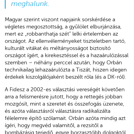
meghalunk.
Magyar szerint viszont napjaink sorskérdése a
végletes megosztottság, a gyűlölet elburjánzása,
mert ez „robbanthatja szét” lelki értelemben az
országot. Az ellenvéleményeket tiszteletben tartó,
kulturált vitákat és méltányosságot biztosító
országot ígért, a kirekesztéssel és a hazaárulózással
szemben – néhány perccel azután, hogy Orbán
technikailag lehazaárulózta a Tiszát, hiszen idegen
érdekek kiszolgálójaként beszélt róla (és a DK-ról).
A Fidesz a 2002-es választási vereségét követően
arra a felismerésre jutott, hogy a rettegés jobban
mozgósít, mint a szeretet és összefogás üzenete,
és azóta választásról választásra radikalizálta
félelemre építő szólamait. Orbán azóta mindig azt
ígéri, hogy megvéd valamitől, a rezsitől a
bombázásig terjedő, egyre borzasztóbb dolgoktól.