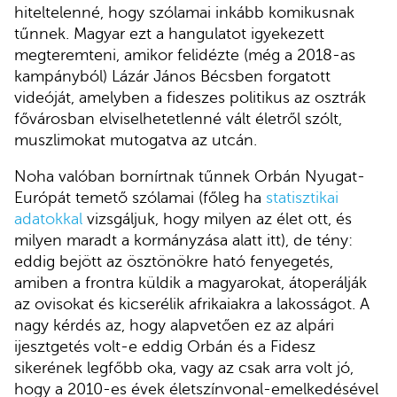
hiteltelenné, hogy szólamai inkább komikusnak
tűnnek. Magyar ezt a hangulatot igyekezett
megteremteni, amikor felidézte (még a 2018-as
kampányból) Lázár János Bécsben forgatott
videóját, amelyben a fideszes politikus az osztrák
fővárosban elviselhetetlenné vált életről szólt,
muszlimokat mutogatva az utcán.
Noha valóban bornírtnak tűnnek Orbán Nyugat-
Európát temető szólamai (főleg ha
statisztikai
adatokkal
vizsgáljuk, hogy milyen az élet ott, és
milyen maradt a kormányzása alatt itt), de tény:
eddig bejött az ösztönökre ható fenyegetés,
amiben a frontra küldik a magyarokat, átoperálják
az ovisokat és kicserélik afrikaiakra a lakosságot. A
nagy kérdés az, hogy alapvetően ez az alpári
ijesztgetés volt-e eddig Orbán és a Fidesz
sikerének legfőbb oka, vagy az csak arra volt jó,
hogy a 2010-es évek életszínvonal-emelkedésével