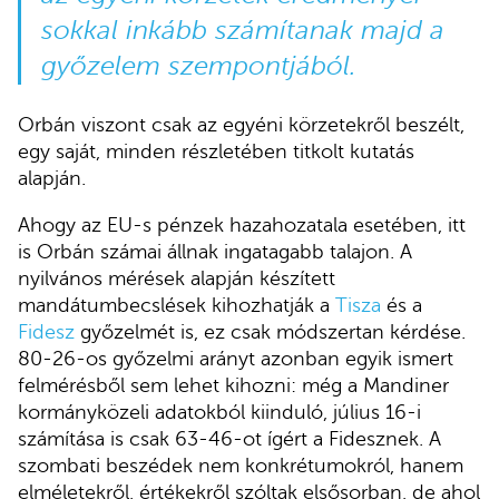
sokkal inkább számítanak majd a
győzelem szempontjából.
Orbán viszont csak az egyéni körzetekről beszélt,
egy saját, minden részletében titkolt kutatás
alapján.
Ahogy az EU-s pénzek hazahozatala esetében, itt
is Orbán számai állnak ingatagabb talajon. A
nyilvános mérések alapján készített
mandátumbecslések kihozhatják a
Tisza
és a
Fidesz
győzelmét is, ez csak módszertan kérdése.
80-26-os győzelmi arányt azonban egyik ismert
felmérésből sem lehet kihozni: még a Mandiner
kormányközeli adatokból kiinduló, július 16-i
számítása is csak 63-46-ot ígért a Fidesznek. A
szombati beszédek nem konkrétumokról, hanem
elméletekről, értékekről szóltak elsősorban, de ahol