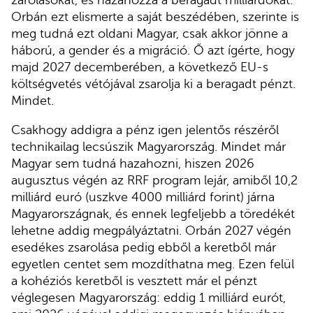
zárolásokat, és hazahozza a beragadt milliárdokat.
Orbán ezt elismerte a saját beszédében, szerinte is
meg tudná ezt oldani Magyar, csak akkor jönne a
háború, a gender és a migráció. Ő azt ígérte, hogy
majd 2027 decemberében, a következő EU-s
költségvetés vétójával zsarolja ki a beragadt pénzt.
Mindet.
Csakhogy addigra a pénz igen jelentős részéről
technikailag lecsúszik Magyarország. Mindet már
Magyar sem tudná hazahozni, hiszen 2026
augusztus végén az RRF program lejár, amiből 10,2
milliárd euró (uszkve 4000 milliárd forint) járna
Magyarországnak, és ennek legfeljebb a töredékét
lehetne addig megpályáztatni. Orbán 2027 végén
esedékes zsarolása pedig ebből a keretből már
egyetlen centet sem mozdíthatna meg. Ezen felül
a kohéziós keretből is vesztett már el pénzt
véglegesen Magyarország: eddig 1 milliárd eurót,