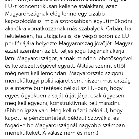
EU-t koncentrikusan kellene átalakítani, azaz
Magyarországnak elég lenne egy lazább
kapcsolódás is, míg a szorosabban együttműködni
akarókra vonatkozzanak más szabályok. Orbán, ha
felületesen, ha utalgatva is, de végső soron az EU
perifériájára helyezte Magyarország jövőjét. Magyar
ezzel szemben az EU teljes jogú tagjának akarja
látni Magyarországot, annak minden lehetőségével
és kötelezettségével együtt. Állítása szerint ettől
még nem kell lemondani Magyarország szigorú
menekültügyi politikájáról sem, hiszen más ország
is elintézte büntetések nélkül az EU-ban, hogy
egyes ügyekben a saját útját járja, csak ügyesen
meg kell egyezni, konstruktívnak kell maradni.
(Ebben igaza van. Meg kell nézni például, hogy
kapott-e pénzbüntetést például Szlovákia, és
fogad-e be Magyarországnál nagyobb számban
menekülteket. A válasz nem és nem.)