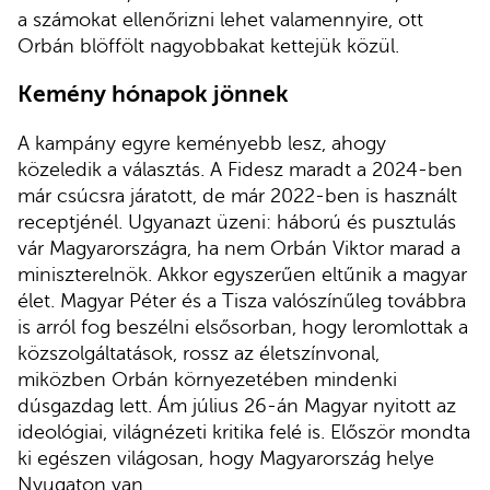
a számokat ellenőrizni lehet valamennyire, ott
Orbán blöffölt nagyobbakat kettejük közül.
Kemény hónapok jönnek
A kampány egyre keményebb lesz, ahogy
közeledik a választás. A Fidesz maradt a 2024-ben
már csúcsra járatott, de már 2022-ben is használt
receptjénél. Ugyanazt üzeni: háború és pusztulás
vár Magyarországra, ha nem Orbán Viktor marad a
miniszterelnök. Akkor egyszerűen eltűnik a magyar
élet. Magyar Péter és a Tisza valószínűleg továbbra
is arról fog beszélni elsősorban, hogy leromlottak a
közszolgáltatások, rossz az életszínvonal,
miközben Orbán környezetében mindenki
dúsgazdag lett. Ám július 26-án Magyar nyitott az
ideológiai, világnézeti kritika felé is. Először mondta
ki egészen világosan, hogy Magyarország helye
Nyugaton van.