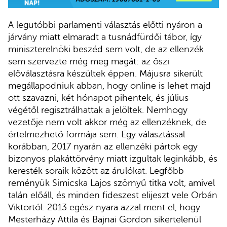
A legutóbbi parlamenti választás előtti nyáron a
járvány miatt elmaradt a tusnádfürdői tábor, így
miniszterelnöki beszéd sem volt, de az ellenzék
sem szervezte még meg magát: az őszi
előválasztásra készültek éppen. Májusra sikerült
megállapodniuk abban, hogy online is lehet majd
ott szavazni, két hónapot pihentek, és július
végétől regisztrálhattak a jelöltek. Nemhogy
vezetője nem volt akkor még az ellenzéknek, de
értelmezhető formája sem. Egy választással
korábban, 2017 nyarán az ellenzéki pártok egy
bizonyos plakáttörvény miatt izgultak leginkább, és
keresték soraik között az árulókat. Legfőbb
reményük Simicska Lajos szörnyű titka volt, amivel
talán előáll, és minden fideszest elijeszt vele Orbán
Viktortól. 2013 egész nyara azzal ment el, hogy
Mesterházy Attila és Bajnai Gordon sikertelenül