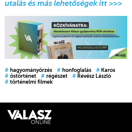
utalás és más lehetőségek itt >>>
#
hagyományőrzés
#
honfoglalás
#
Karos
#
őstörténet
#
régészet
#
Révész László
#
történelmi filmek