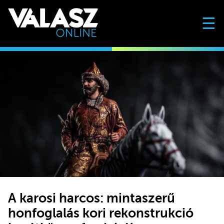
☰
A karosi harcos: mintaszerű
honfoglalás kori rekonstrukció