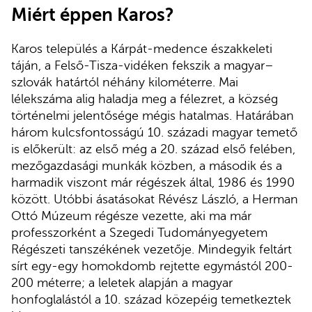
Miért éppen Karos?
Karos település a Kárpát-medence északkeleti
táján, a Felső-Tisza-vidéken fekszik a magyar–
szlovák határtól néhány kilométerre. Mai
lélekszáma alig haladja meg a félezret, a község
történelmi jelentősége mégis hatalmas. Határában
három kulcsfontosságú 10. századi magyar temető
is előkerült: az első még a 20. század első felében,
mezőgazdasági munkák közben, a második és a
harmadik viszont már régészek által, 1986 és 1990
között. Utóbbi ásatásokat Révész László, a Herman
Ottó Múzeum régésze vezette, aki ma már
professzorként a Szegedi Tudományegyetem
Régészeti tanszékének vezetője. Mindegyik feltárt
sírt egy-egy homokdomb rejtette egymástól 200-
200 méterre; a leletek alapján a magyar
honfoglalástól a 10. század közepéig temetkeztek