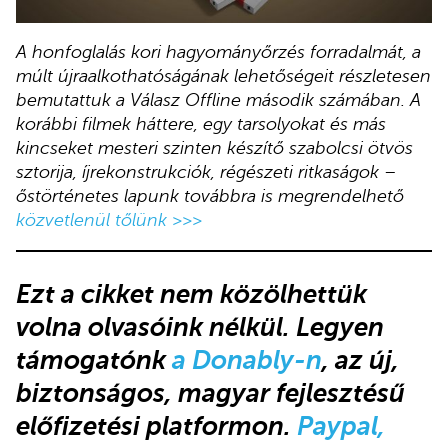
A honfoglalás kori hagyományőrzés forradalmát, a
múlt újraalkothatóságának lehetőségeit részletesen
bemutattuk a Válasz Offline második számában. A
korábbi filmek háttere, egy tarsolyokat és más
kincseket mesteri szinten készítő szabolcsi ötvös
sztorija, íjrekonstrukciók, régészeti ritkaságok –
őstörténetes lapunk továbbra is megrendelhető
közvetlenül tőlünk >>>
Ezt a cikket nem közölhettük
volna olvasóink nélkül. Legyen
támogatónk
a Donably-n
, az új,
biztonságos, magyar fejlesztésű
előfizetési platformon.
Paypal,