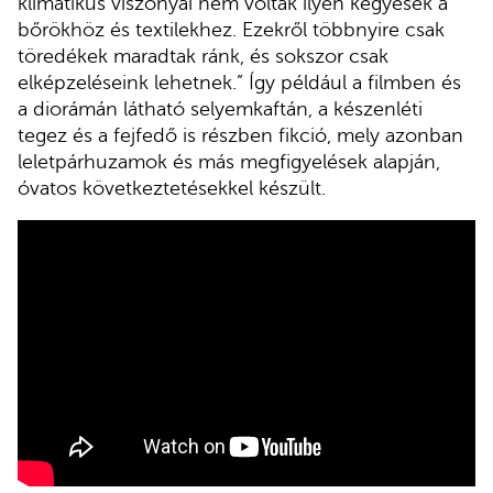
klimatikus viszonyai nem voltak ilyen kegyesek a
bőrökhöz és textilekhez. Ezekről többnyire csak
töredékek maradtak ránk, és sokszor csak
elképzeléseink lehetnek.” Így például a filmben és
a diorámán látható selyemkaftán, a készenléti
tegez és a fejfedő is részben fikció, mely azonban
leletpárhuzamok és más megfigyelések alapján,
óvatos következtetésekkel készült.