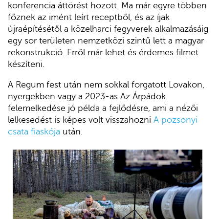
konferencia áttörést hozott. Ma már egyre többen
főznek az imént leírt receptből, és az íjak
újraépítésétől a közelharci fegyverek alkalmazásáig
egy sor területen nemzetközi szintű lett a magyar
rekonstrukció. Erről már lehet és érdemes filmet
készíteni.
A Regum fest után nem sokkal forgatott Lovakon,
nyergekben vagy a 2023-as Az Árpádok
felemelkedése jó példa a fejlődésre, ami a nézői
lelkesedést is képes volt visszahozni
A pozsonyi
csata fiaskója
után.