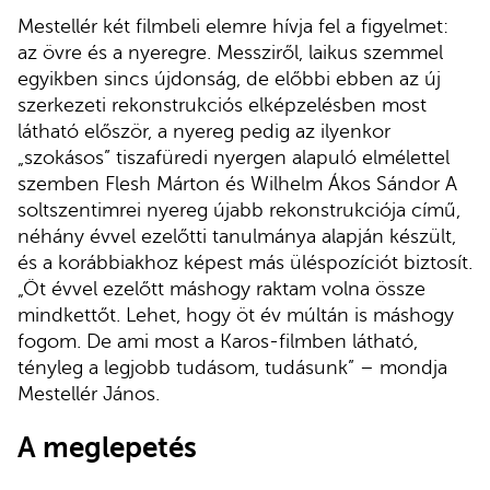
Mestellér két filmbeli elemre hívja fel a figyelmet:
az övre és a nyeregre. Messziről, laikus szemmel
egyikben sincs újdonság, de előbbi ebben az új
szerkezeti rekonstrukciós elképzelésben most
látható először, a nyereg pedig az ilyenkor
„szokásos” tiszafüredi nyergen alapuló elmélettel
szemben Flesh Márton és Wilhelm Ákos Sándor A
soltszentimrei nyereg újabb rekonstrukciója című,
néhány évvel ezelőtti tanulmánya alapján készült,
és a korábbiakhoz képest más üléspozíciót biztosít.
„Öt évvel ezelőtt máshogy raktam volna össze
mindkettőt. Lehet, hogy öt év múltán is máshogy
fogom. De ami most a Karos-filmben látható,
tényleg a legjobb tudásom, tudásunk” – mondja
Mestellér János.
A meglepetés