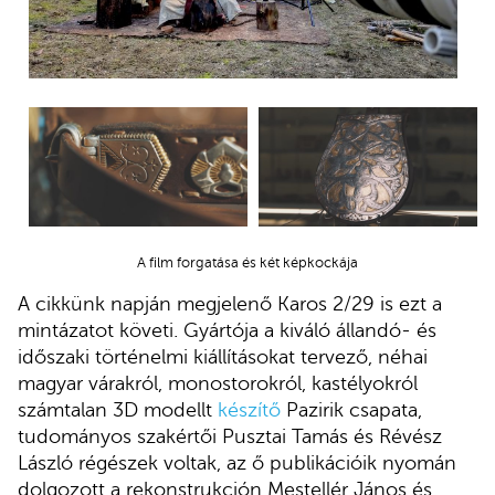
A film forgatása és két képkockája
A cikkünk napján megjelenő Karos 2/29 is ezt a
mintázatot követi. Gyártója a kiváló állandó- és
időszaki történelmi kiállításokat tervező, néhai
magyar várakról, monostorokról, kastélyokról
számtalan 3D modellt
készítő
Pazirik csapata,
tudományos szakértői Pusztai Tamás és Révész
László régészek voltak, az ő publikációik nyomán
dolgozott a rekonstrukción Mestellér János és