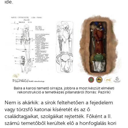
ide.
Balra a karosi temető sírrajza, jobbra a most készült elméleti
rekonstrukció a temetkezés pillanatáról (forrás: Pazirik)
Nem is akárkik: a sírok feltehetően a fejedelem
vagy törzsfő katonai kíséretét és az ő
családtagjaikat, szolgáikat rejtették. Főként a II.
számú temetőből kerültek elő a honfoglalás kori