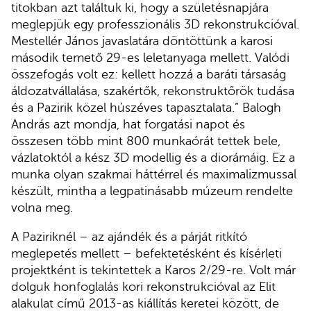
titokban azt találtuk ki, hogy a születésnapjára
meglepjük egy professzionális 3D rekonstrukcióval.
Mestellér János javaslatára döntöttünk a karosi
második temető 29-es leletanyaga mellett. Valódi
összefogás volt ez: kellett hozzá a baráti társaság
áldozatvállalása, szakértők, rekonstruktőrök tudása
és a Pazirik közel húszéves tapasztalata.” Balogh
András azt mondja, hat forgatási napot és
összesen több mint 800 munkaórát tettek bele,
vázlatoktól a kész 3D modellig és a diorámáig. Ez a
munka olyan szakmai háttérrel és maximalizmussal
készült, mintha a legpatinásabb múzeum rendelte
volna meg.
A Paziriknél – az ajándék és a párját ritkító
meglepetés mellett – befektetésként és kísérleti
projektként is tekintettek a Karos 2/29-re. Volt már
dolguk honfoglalás kori rekonstrukcióval az Elit
alakulat című 2013-as kiállítás keretei között, de