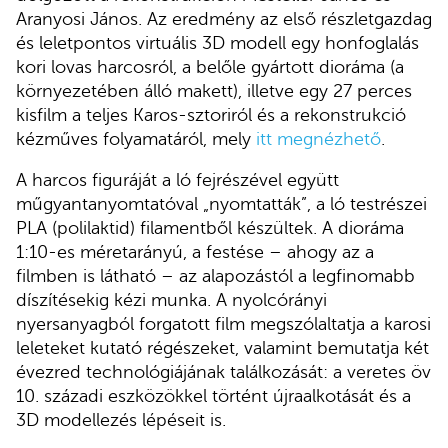
Aranyosi János. Az eredmény az első részletgazdag
és leletpontos virtuális 3D modell egy honfoglalás
kori lovas harcosról, a belőle gyártott dioráma (a
környezetében álló makett), illetve egy 27 perces
kisfilm a teljes Karos-sztoriról és a rekonstrukció
kézműves folyamatáról, mely
itt megnézhető
.
A harcos figuráját a ló fejrészével együtt
műgyantanyomtatóval „nyomtatták”, a ló testrészei
PLA (polilaktid) filamentből készültek. A dioráma
1:10-es méretarányú, a festése – ahogy az a
filmben is látható – az alapozástól a legfinomabb
díszítésekig kézi munka. A nyolcórányi
nyersanyagból forgatott film megszólaltatja a karosi
leleteket kutató régészeket, valamint bemutatja két
évezred technológiájának találkozását: a veretes öv
10. századi eszközökkel történt újraalkotását és a
3D modellezés lépéseit is.