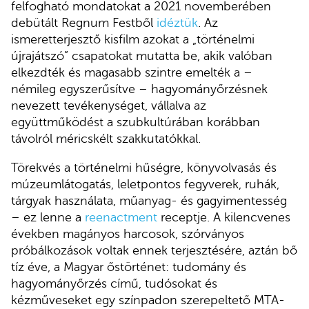
felfogható mondatokat a 2021 novemberében
debütált Regnum Festből
idéztük
. Az
ismeretterjesztő kisfilm azokat a „történelmi
újrajátszó” csapatokat mutatta be, akik valóban
elkezdték és magasabb szintre emelték a –
némileg egyszerűsítve – hagyományőrzésnek
nevezett tevékenységet, vállalva az
együttműködést a szubkultúrában korábban
távolról méricskélt szakkutatókkal.
Törekvés a történelmi hűségre, könyvolvasás és
múzeumlátogatás, leletpontos fegyverek, ruhák,
tárgyak használata, műanyag- és gagyimentesség
– ez lenne a
reenactment
receptje. A kilencvenes
években magányos harcosok, szórványos
próbálkozások voltak ennek terjesztésére, aztán bő
tíz éve, a Magyar őstörténet: tudomány és
hagyományőrzés című, tudósokat és
kézműveseket egy színpadon szerepeltető MTA-