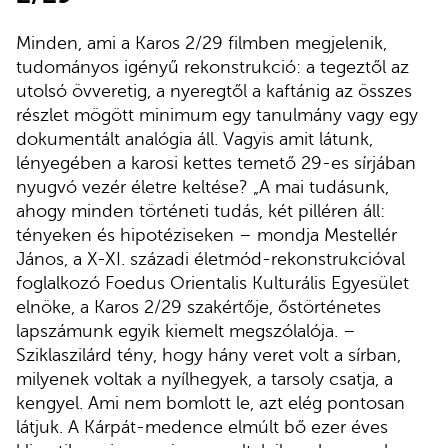
Minden, ami a Karos 2/29 filmben megjelenik,
tudományos igényű rekonstrukció: a tegeztől az
utolsó övveretig, a nyeregtől a kaftánig az összes
részlet mögött minimum egy tanulmány vagy egy
dokumentált analógia áll. Vagyis amit látunk,
lényegében a karosi kettes temető 29-es sírjában
nyugvó vezér életre keltése? „A mai tudásunk,
ahogy minden történeti tudás, két pilléren áll:
tényeken és hipotéziseken – mondja Mestellér
János, a X-XI. századi életmód-rekonstrukcióval
foglalkozó Foedus Orientalis Kulturális Egyesület
elnöke, a Karos 2/29 szakértője, őstörténetes
lapszámunk egyik kiemelt megszólalója. –
Sziklaszilárd tény, hogy hány veret volt a sírban,
milyenek voltak a nyílhegyek, a tarsoly csatja, a
kengyel. Ami nem bomlott le, azt elég pontosan
látjuk. A Kárpát-medence elmúlt bő ezer éves