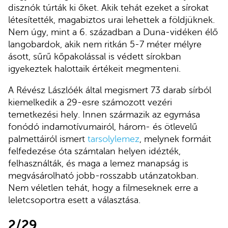
disznók túrták ki őket. Akik tehát ezeket a sírokat
létesítették, magabiztos urai lehettek a földjüknek.
Nem úgy, mint a 6. században a Duna-vidéken élő
langobardok, akik nem ritkán 5-7 méter mélyre
ásott, sűrű kőpakolással is védett sírokban
igyekeztek halottaik értékeit megmenteni.
A Révész Lászlóék által megismert 73 darab sírból
kiemelkedik a 29-esre számozott vezéri
temetkezési hely. Innen származik az egymása
fonódó indamotívumairól, három- és ötlevelű
palmettáiról ismert
tarsolylemez
, melynek formáit
felfedezése óta számtalan helyen idézték,
felhasználták, és maga a lemez manapság is
megvásárolható jobb-rosszabb utánzatokban.
Nem véletlen tehát, hogy a filmeseknek erre a
leletcsoportra esett a választása.
2/29