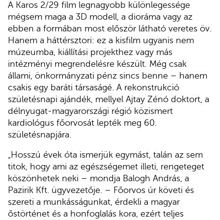
A Karos 2/29 film legnagyobb különlegessége
mégsem maga a 3D modell, a dioráma vagy az
ebben a formában most először látható veretes öv.
Hanem a háttérsztori: ez a kisfilm ugyanis nem
múzeumba, kiállítási projekthez vagy más
intézményi megrendelésre készült. Még csak
állami, önkormányzati pénz sincs benne – hanem
csakis egy baráti társaságé. A rekonstrukció
születésnapi ajándék, mellyel Ajtay Zénó doktort, a
délnyugat-magyarországi régió közismert
kardiológus főorvosát lepték meg 60.
születésnapjára.
„Hosszú évek óta ismerjük egymást, talán az sem
titok, hogy ami az egészségemet illeti, rengeteget
köszönhetek neki – mondja Balogh András, a
Pazirik Kft. ügyvezetője. – Főorvos úr követi és
szereti a munkásságunkat, érdekli a magyar
őstörténet és a honfoglalás kora, ezért teljes