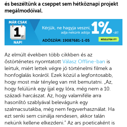
és beszéltünk a cseppet sem hétköznapi projekt
megálmodóival.
Az elmúlt években több cikkben és az
őstörténetes nyomtatott
Válasz Offline-ban
is
leírtuk, miért lettek végre jó történelmi filmek a
honfoglalás koráról. Ezek közül a legfontosabb,
hogy most már tényleg van mit bemutatni. „Az,
hogy felülünk egy íjjal egy lóra, még nem a 10.
századi harcászat. Az, hogy valamiféle arra
hasonlító szablyával belevágunk egy
szalmacsutakba, még nem fegyverhasználat. Ha
ezt senki sem csinálja rendesen, akkor talán
nekünk kellene elkezdeni.” Az ars poeticaként is