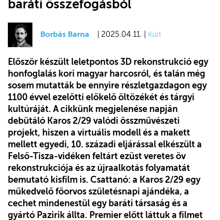
baráti összefogásból
Borbás Barna
| 2025.04.11. |
Kult
Először készült leletpontos 3D rekonstrukció egy
honfoglalás kori magyar harcosról, és talán még
sosem mutatták be ennyire részletgazdagon egy
1100 évvel ezelőtti előkelő öltözékét és tárgyi
kultúráját. A cikkünk megjelenése napján
debütáló Karos 2/29 valódi összművészeti
projekt, hiszen a virtuális modell és a makett
mellett egyedi, 10. századi eljárással elkészült a
Felső-Tisza-vidéken feltárt ezüst veretes öv
rekonstrukciója és az újraalkotás folyamatát
bemutató kisfilm is. Csattanó: a Karos 2/29 egy
műkedvelő főorvos születésnapi ajándéka, a
cechet mindenestül egy baráti társaság és a
gyártó Pazirik állta. Premier előtt láttuk a filmet