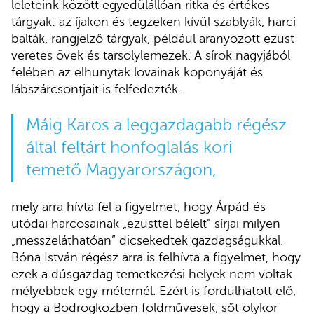
leleteink között egyedülállóan ritka és értékes
tárgyak: az íjakon és tegzeken kívül szablyák, harci
balták, rangjelző tárgyak, például aranyozott ezüst
veretes övek és tarsolylemezek. A sírok nagyjából
felében az elhunytak lovainak koponyáját és
lábszárcsontjait is felfedezték.
Máig Karos a leggazdagabb régész
által feltárt honfoglalás kori
temető Magyarországon,
mely arra hívta fel a figyelmet, hogy Árpád és
utódai harcosainak „ezüsttel bélelt” sírjai milyen
„messzeláthatóan” dicsekedtek gazdagságukkal.
Bóna István régész arra is felhívta a figyelmet, hogy
ezek a dúsgazdag temetkezési helyek nem voltak
mélyebbek egy méternél. Ezért is fordulhatott elő,
hogy a Bodrogközben földművesek, sőt olykor