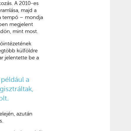
tozás. A 2010-es
ramlása, majd a
l a tempó – mondja
ben megjelent
ldön, mint most.
tóintézetének
legtöbb külföldre
 jelentette be a
például a
isztráltak,
olt.
elején, azután
s.