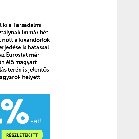
 ki a Társadalmi
sztálynak immár hét
 nőtt a kivándorlók
rjedése is hatással
az Eurostat már
dön élő magyart
s terén is jelentős
magyarok helyett