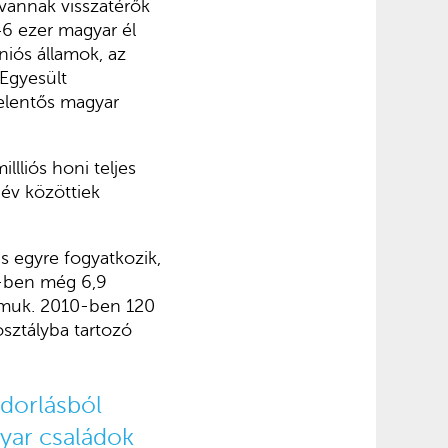
vannak visszatérők
46 ezer magyar él
niós államok, az
 Egyesült
jelentős magyar
lliós honi teljes
év közöttiek
is egyre fogyatkozik,
0-ben még 6,9
számuk. 2010-ben 120
osztályba tartozó
ndorlásból
yar családok