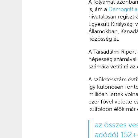
A folyamat azonban 
is, ám a
Demográfiai
hivatalosan regiszt
Egyesült Királyság, 
Államokban, Kanadáb
közösség él.
A Társadalmi Riport
népesség számával v
számára vetíti rá az
A születésszám évtiz
így különösen font
millióan lettek vol
ezer fővel vetette 
külföldön élők már
az összes ve
adódó) 152+