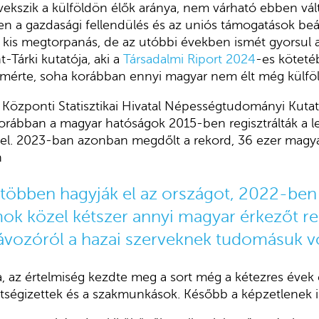
ekszik a külföldön élők aránya, nem várható ebben vál
n a gazdasági fellendülés és az uniós támogatások beá
gy kis megtorpanás, de az utóbbi években ismét gyorsu
-Tárki kutatója, aki a
Társadalmi Riport 2024
-es köteté
mérte, soha korábban ennyi magyar nem élt még külfö
 Központi Statisztikai Hivatal Népességtudományi Kuta
: korábban a magyar hatóságok 2015-ben regisztrálták a 
vel. 2023-ban azonban megdőlt a rekord, 36 ezer magyar
n
 többen hagyják el az országot, 2022-ben 
mok közel kétszer annyi magyar érkezőt reg
ávozóról a hazai szerveknek tudomásuk v
a, az értelmiség kezdte meg a sort még a kétezres évek 
tségizettek és a szakmunkások. Később a képzetlenek i