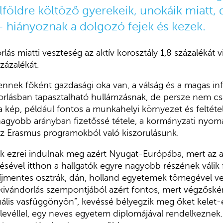
lföldre költöző gyerekeik, unokáik miatt,
– hiányoznak a dolgozó fejek és kezek.
ás miatti veszteség az aktív korosztály 1,8 százalékát vi
zázalékát.
ennek főként gazdasági oka van, a válság és a magas inf
rlásban tapasztalható hullámzásnak, de persze nem cs
 a kép, például fontos a munkahelyi környezet és feltéte
 nagyobb arányban fizetőssé tétele, a kormányzati nyo
z Erasmus programokból való kiszorulásunk.
 ezrei indulnak meg azért Nyugat-Európába, mert az a
ével itthon a hallgatók egyre nagyobb részének válik 
díjmentes osztrák, dán, holland egyetemek tömegével v
a kivándorlás szempontjából azért fontos, mert végzősk
rtuális vasfüggönyön”, kevéssé bélyegzik meg őket kelet
levéllel, egy neves egyetem diplomájával rendelkeznek. 