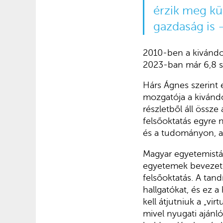
érzik meg kü
gazdaság is 
2010-ben a kivándorl
2023-ban már 6,8 s
Hárs Ágnes szerint 
mozgatója a kivándo
részletből áll össze
felsőoktatás egyre
és a tudományon, a
Magyar egyetemisták
egyetemek bevezetés
felsőoktatás. A tan
hallgatókat, és ez 
kell átjutniuk a „vi
mivel nyugati ajánló