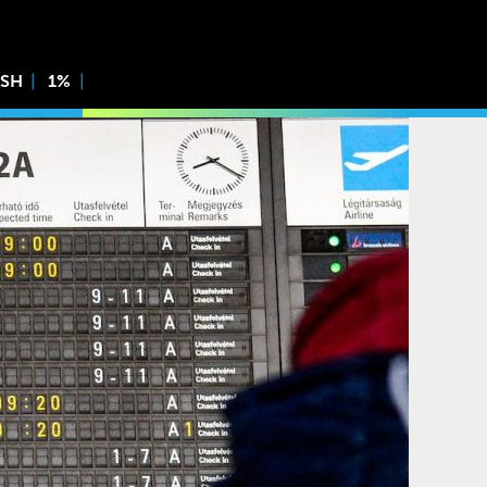
ISH
1%