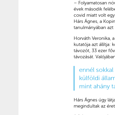
– Folyamatosan növ
évek második felébe
covid miatt volt e
Hárs Ágnes, a Kopint
tanulmányában azt 
Horváth Veronika, a
kutatója azt állítja
távozót, 33 ezer fő
távozását. Valójába
ennél sokkal
külföldi álla
mint ahány t
Hárs Ágnes úgy látj
megindultak az éret