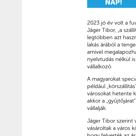
2023 jó év volt a f
Jáger Tibor, „a szál
legtöbben azt hasz
lakás árából a teng
amivel megalapozhat
nyelvtudás nélkül i
vállalkozó.
A magyarokat speciál
például „körszállítás
városokat hetente kö
akkor a „gyűjtőjárat
vállalják.
Jáger Tibor szerint
vásároltak a város 
hogy felverték az ár