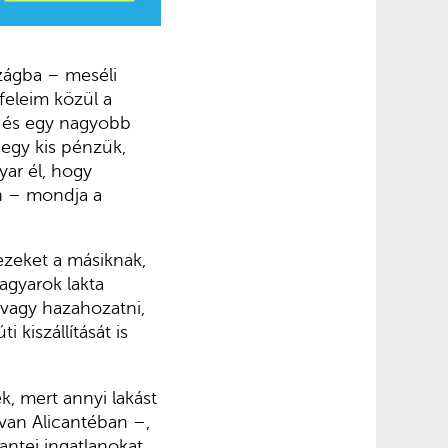
zágba – meséli
yfeleim közül a
, és egy nagyobb
 egy kis pénzük,
yar él, hogy
on – mondja a
 ezeket a másiknak,
magyarok lakta
i vagy hazahozatni,
 kiszállítását is
k, mert annyi lakást
van Alicantéban –,
cantei ingatlanokat