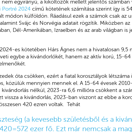
nem egyirányú, a kiköltözők mellett jelentős számban 
 Portré 2024
című kötetének számítása szerint így is 5
rált módon külföldön. Ráadásul ezek a számok csak az u
valamint Svájc és Norvégia adatait rögzítik. Miközben az
an, Dél-Amerikában, Izraelben és az arab világban is 
 2024-es kötetében Hárs Ágnes nem a hivatalosan 9,5 mil
eti egybe a kivándorlókét, hanem az aktív korú, 15-64 
 elmenőkét.
edek óta csökken, ezért a fiatal korosztályok létszáma 
os, közülük mennyien mennek el. A 15-64 évesek 201
na kivándorlás nélkül, 2023-ra 6,6 millióra csökkent a 
ezt vissza a kivándorlás, 2023-ban viszont az ebbe a kor
 összesen 420 ezren voltak. Tehát
szteség (a kevesebb születésből és a kivá
420=572 ezer fő. Ezt már nemcsak a mag