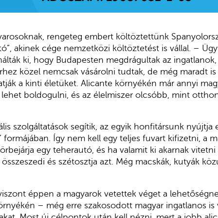
uvarosoknak, rengeteg embert költöztettünk Spanyolors
lító”, akinek cége nemzetközi költöztetést is vállal. – Üg
nálták ki, hogy Budapesten megdrágultak az ingatlanok
erhez közel nemcsak vásárolni tudtak, de még maradt is
ják a kinti életüket. Alicante környékén már annyi mag
s lehet boldogulni, és az élelmiszer olcsóbb, mint otth
is szolgáltatások segítik, az egyik honfitársunk nyújtja
” formájában. Így nem kell egy teljes fuvart kifizetni, a 
rbejárja egy teherautó, és ha valamit ki akarnak vitetn
” összeszedi és szétosztja azt. Még macskák, kutyák közúti
 viszont éppen a magyarok vetettek véget a lehetőségne
környékén – még erre szakosodott magyar ingatlanos is 
akat. Most új célpontok után kell nézni, mert a jobb ali