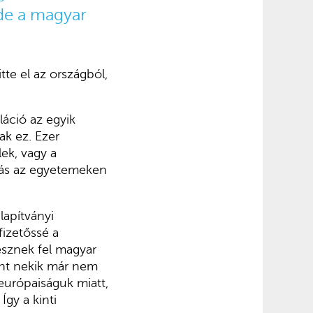
 de a magyar
tte el az országból,
láció az egyik
ak ez. Ezer
lek, vagy a
más az egyetemeken
lapítványi
fizetőssé a
esznek fel magyar
ént nekik már nem
-európaiságuk miatt,
Így a kinti