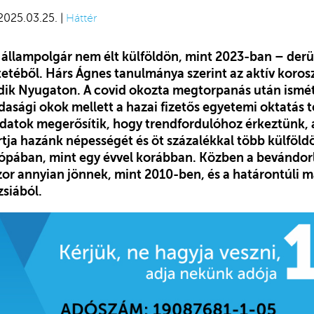
 2025.03.25. |
Háttér
állampolgár nem élt külföldön, mint 2023-ban – derül
tetéből. Hárs Ágnes tanulmánya szerint az aktív koro
dik Nyugaton. A covid okozta megtorpanás után ismét
asági okok mellett a hazai fizetős egyetemi oktatás te
 adatok megerősítik, hogy trendfordulóhoz érkeztünk, 
artja hazánk népességét és öt százalékkal több külföl
pában, mint egy évvel korábban. Közben a bevándorlá
zor annyian jönnek, mint 2010-ben, és a határontúli 
siából.