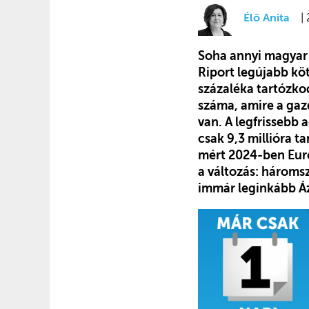
Élő Anita
|
Soha annyi magyar 
Riport legújabb kö
százaléka tartózko
száma, amire a gazd
van. A legfrissebb
csak 9,3 millióra t
mért 2024-ben Euró
a változás: hároms
immár leginkább Áz