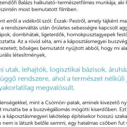
Szendőfi Balázs halkutató-természetfilmes munkája, aki 
y szintén most bemutatott filmben.
nt erről a vidékről szól: Észak-Pestről, amely tájként ma
ta a rendszerváltás után őrületes sebességre kapcsolt a
lápok, dombhátak, ligeterdők, homokpusztagyepek festő
toztatta. Az a rövid séta, ami a káposztásmegyei buszvé
vezetett, bőséges bemutatót nyújtott abból, hogy mi alak
urális létesítmények,
 utak, lehajtók, logisztikai bázisok, áruh
függő rendszere, ahol a természet nélküli
yakorlatilag megvalósult.
lenségekkel, mint a Csömöri-patak, aminek kivezető nyí
t mutatta be a buszvégállomás mögötti kiserdőben. Ezt
a káposztásmegyeri lakótelep építésekor hosszú szakas
en nem is látszik belőle semmi, egy hatalmas csőben fut 