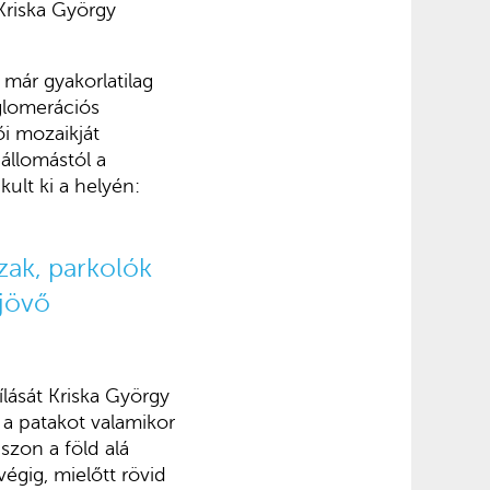
Kriska György
 már gyakorlatilag
gglomerációs
i mozaikját
gállomástól a
ult ki a helyén:
ázak, parkolók
 jövő
lását Kriska György
 a patakot valamikor
zon a föld alá
végig, mielőtt rövid