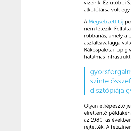
vizeink. Ez utóbbi 
alkotótársa volt eg
A
Megsebzett táj
po
nem létezik. Felfal
robbanás, amely a 
aszfaltsivataggá vál
Rákospalotai-lápig 
hatalmas infrastrukt
gyorsforgalmi
szinte össze
disztópiája g
Olyan elképesztő je
elrettentő példakén
az 1980-as években 
rejtették. A felszín