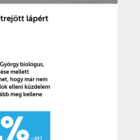
rejött lápért
 György biológus,
ése mellett
ehet, hogy már nem
dok elleni küzdelem
kább meg kellene