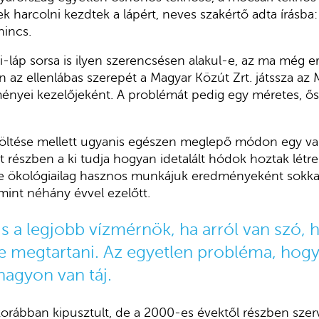
ek harcolni kezdtek a lápért, neves szakértő adta írásba:
nincs.
-láp sorsa is ilyen szerencsésen alakul-e, az ma még e
 az ellenlábas szerepét a Magyar Közút Zrt. játssza az
ményei kezelőjeként. A problémát pedig egy méretes, ő
töltése mellett ugyanis egészen meglepő módon egy var
it részben a ki tudja hogyan idetalált hódok hoztak lét
 de ökológiailag hasznos munkájuk eredményeként sokk
int néhány évvel ezelőtt.
 a legjobb vízmérnök, ha arról van szó, h
ne megtartani. Az egyetlen probléma, hog
agyon van táj.
orábban kipusztult, de a 2000-es évektől részben szerve