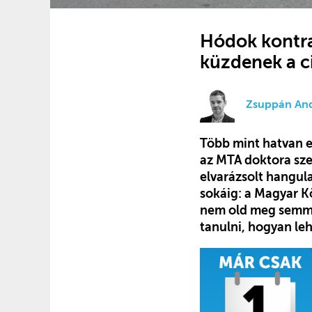
Hódok kontra 
küzdenek a c
Zsuppán An
Több mint hatvan e
az MTA doktora sze
elvarázsolt hangul
sokáig: a Magyar K
nem old meg semmit:
tanulni, hogyan leh