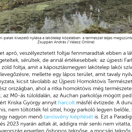
öri-patak kivezető nyílása a lakótelep közelében: a természet teljes megszünt
Zsuppán András / Válasz Online)
t apró, veszélyeztetett foltjai fennmaradtak ebben a lát
igeteltek, sérültek, de annál értékesebbek: az újpesti Fa
 zöld foltja, amit a káposztásmegyeri lakótelep lakói sz
, levegőzésre; mellette egy lápos terület, amit tavaly nyil
ata, kicsit távolabb az Újpesti Homoktövis Természet
gész országban, ahol a ritka homoktövis még természet
; az M0-ás túloldalán, az Auchan parkolója mögött pedi
rt Kriska György annyit
harcolt
másfél évtizede. A duna
, nem töltötték fel sittel, hogy parkoló legyen belőle,
a egy nagyon menő
tanösvény kiépítését
is. Ezt a Paradi
 és 2023 nyarán adtak át, addigra már senki nem vitatta
arország egyetlen őshonos teknőse, a mocsári teknős i