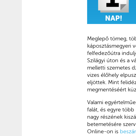
Meglepő tömeg, töb
káposztásmegyeri v
felfedezőútra indul
Szilágyi úton és a 
melletti szemetes 
vizes élőhely elpus
eljöttek. Mint feli
megmentéséért küzd
Valami egyértelműe
falát, és egyre töb
nagy részének kiszár
betemetésére szerv
Online-on is
beszá