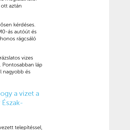
 ott aztán
rősen kérdéses.
 M0-ás autóút és
shonos rágcsáló
ázslatos vizes
re. Pontosabban láp
al nagyobb és
ogy a vizet a
y Észak-
zett telepítéssel,