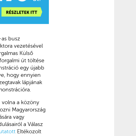
-as busz
ktora vezetésével
orgalmas Külső
orgalmi út töltése
nstráció egy újabb
pve, hogy ennyien
őzegtavak lápjának
onstrációra.
e volna a közöny
yozni Magyarország
rására vagy
lásairól a Válasz
tatott
Eltékozolt