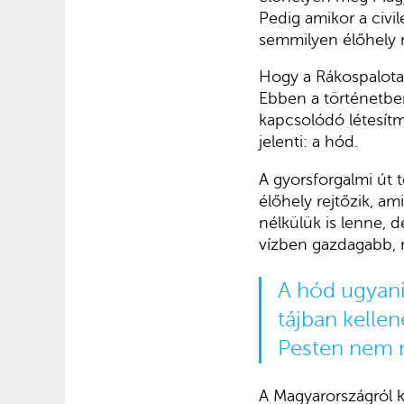
Pedig amikor a civil
semmilyen élőhely 
Hogy a Rákospalotai
Ebben a történetben
kapcsolódó létesít
jelenti: a hód.
A gyorsforgalmi út 
élőhely rejtőzik, am
nélkülük is lenne,
vízben gazdagabb, m
A hód ugyanis
tájban kelle
Pesten nem n
A Magyarországról k