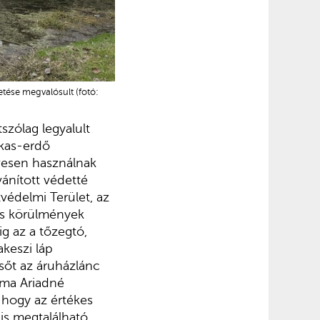
etése megvalósult (fotó:
szólag legyalult
rkas-erdő
ívesen használnak
vánított védetté
védelmi Terület, az
es körülmények
g az a tőzegtó,
keszi láp
 sőt az áruházlánc
gma Ariadné
, hogy az értékes
s megtalálható.