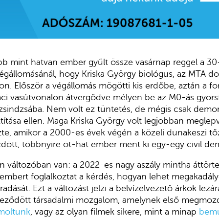
b mint hatvan ember gyűlt össze vasárnap reggel a 30
égállomásánál, hogy Kriska György biológus, az MTA do
jon. Először a végállomás mögötti kis erdőbe, aztán a f
váci vasútvonalon átvergődve mélyen be az M0-ás gyorsf
dzsindzsába. Nem volt ez tüntetés, de mégis csak demo
ztítása ellen. Maga Kriska György volt legjobban megle
dézte, amikor a 2000-es évek végén a közeli dunakeszi t
ött, többnyire öt-hat ember ment ki egy-egy civil dem
n változóban van: a 2022-es nagy aszály mintha áttört
b embert foglalkoztat a kérdés, hogyan lehet megakadál
adását. Ezt a változást jelzi a belvízelvezető árkok lezá
eződött társadalmi mozgalom, amelynek első megmozdu
moltunk
, vagy az olyan filmek sikere, mint a minap
bemu