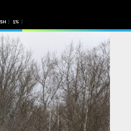
ISH
1%