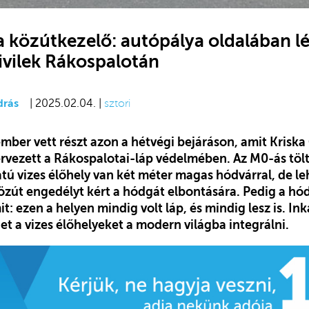
közútkezelő: autópálya oldalában lét
ivilek Rákospalotán
drás
| 2025.02.04. |
sztori
mber vett részt azon a hétvégi bejáráson, amit Kriska
rvezett a Rákospalotai-láp védelmében. Az M0-ás tölt
atú vizes élőhely van két méter magas hódvárral, de l
özút engedélyt kért a hódgát elbontására. Pedig a hó
 ezen a helyen mindig volt láp, és mindig lesz is. In
et a vizes élőhelyeket a modern világba integrálni.