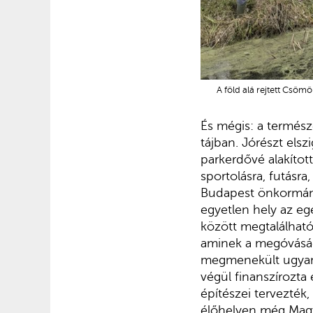
A föld alá rejtett Csöm
És mégis: a természe
tájban. Jórészt elsz
parkerdővé alakított
sportolásra, futásra
Budapest önkormányz
egyetlen hely az e
között megtalálható
aminek a megóvásáé
megmenekült ugyanis
végül finanszírozt
építészei tervezték,
élőhelyen még Magy