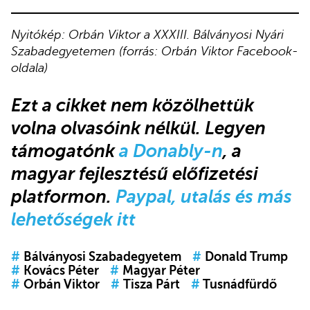
Nyitókép: Orbán Viktor a XXXIII. Bálványosi Nyári
Szabadegyetemen (forrás: Orbán Viktor Facebook-
oldala)
Ezt a cikket
nem közölhettük
volna olvasóink nélkül.
Legyen
támogatónk
a Donably-n
, a
magyar fejlesztésű előfizetési
platformon.
Paypal, utalás és más
lehetőségek itt
#
Bálványosi Szabadegyetem
#
Donald Trump
#
Kovács Péter
#
Magyar Péter
#
Orbán Viktor
#
Tisza Párt
#
Tusnádfürdő