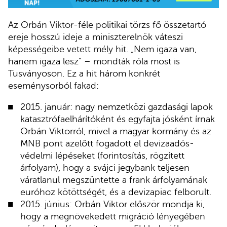
Az Orbán Viktor-féle politikai törzs fő összetartó
ereje hosszú ideje a miniszterelnök váteszi
képességeibe vetett mély hit. „Nem igaza van,
hanem igaza lesz” – mondták róla most is
Tusványoson. Ez a hit három konkrét
eseménysorból fakad:
2015. január: nagy nemzetközi gazdasági lapok
katasztrófaelhárítóként és egyfajta jósként írnak
Orbán Viktorról, mivel a magyar kormány és az
MNB pont azelőtt fogadott el devizaadós-
védelmi lépéseket (forintosítás, rögzített
árfolyam), hogy a svájci jegybank teljesen
váratlanul megszüntette a frank árfolyamának
euróhoz kötöttségét, és a devizapiac felborult.
2015. június: Orbán Viktor először mondja ki,
hogy a megnövekedett migráció lényegében