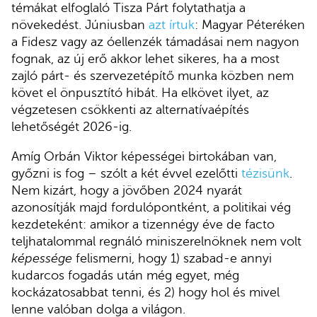
témákat elfoglaló Tisza Párt folytathatja a
növekedést. Júniusban
azt írtuk
: Magyar Péteréken
a Fidesz vagy az óellenzék támadásai nem nagyon
fognak, az új erő akkor lehet sikeres, ha a most
zajló párt- és szervezetépítő munka közben nem
követ el önpusztító hibát. Ha elkövet ilyet, az
végzetesen csökkenti az alternatívaépítés
lehetőségét 2026-ig.
Amíg Orbán Viktor képességei birtokában van,
győzni is fog – szólt a két évvel ezelőtti
tézisünk
.
Nem kizárt, hogy a jövőben 2024 nyarát
azonosítják majd fordulópontként, a politikai vég
kezdeteként: amikor a tizennégy éve de facto
teljhatalommal regnáló miniszerelnöknek nem volt
képessége
felismerni, hogy 1) szabad-e annyi
kudarcos fogadás után még egyet, még
kockázatosabbat tenni, és 2) hogy hol és mivel
lenne valóban dolga a világon.