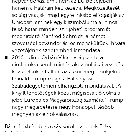
népvándorlás, amit nem az EU belsejében,
hanem a határain kell kezelni. Megközelítését
sokáig vitatják, majd egyre inkább elfogadják az
Unióban, aminek egyik szimbóluma a „nincs
felső határ, minden szír jöhet” programját
meghirdető Manfred Schmidt, a német
szövetségi bevándorlási és menekültügyi hivatal
vezetőjének szeptemberi lemondása.
2016. július: Orbán Viktor világszerte a
címlapokra kerül, miután aktív politikai vezetők
közül elsőként áll be az akkor még elnökjelölt
Donald Trump mögé a Bálványosi
Szabadegyetemen elhangzott mondatával: „A
kinyílt lehetőségek közül mégiscsak ő volna a
jobb Európa és Magyarország számára.” Trump
nagy meglepetésre négy hónappal később
megnyeri az elnökválasztást.
Bár reflexből ide szokás sorolni a britek EU-s