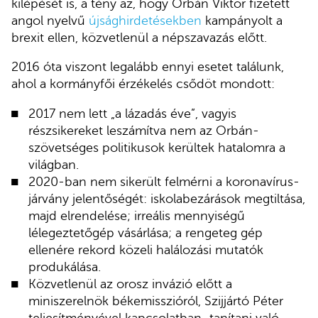
kilépését is, a tény az, hogy Orbán Viktor fizetett
angol nyelvű
újsághirdetésekben
kampányolt a
brexit ellen, közvetlenül a népszavazás előtt.
2016 óta viszont legalább ennyi esetet találunk,
ahol a kormányfői érzékelés csődöt mondott:
2017 nem lett „a lázadás éve”, vagyis
részsikereket leszámítva nem az Orbán-
szövetséges politikusok kerültek hatalomra a
világban.
2020-ban nem sikerült felmérni a koronavírus-
járvány jelentőségét: iskolabezárások megtiltása,
majd elrendelése; irreális mennyiségű
lélegeztetőgép vásárlása; a rengeteg gép
ellenére rekord közeli halálozási mutatók
produkálása.
Közvetlenül az orosz invázió előtt a
miniszerelnök békemisszióról, Szijjártó Péter
teljesítményével kapcsolatban „tanítani való