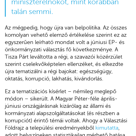
miniszterelnököt, mint korábban
talán semmi.
Az mégpedig, hogy újra van belpolitika. Az összes
komolyan vehető elemző értékelése szerint ez az
egyszerűen leírható mondat volt a júniusi EP- és
önkormányzati választás fő következménye. A
Tisza Párt leváltotta a régi, a szavazói közérzület
szerint cselekvőképtelen ellenzéket, és elkezdte
újra tematizálni a régi bajokat: egészségügy,
oktatás, korrupció, lakhatás, kivándorlás.
Ez a tematizációs kísérlet – némileg meglepő
módon – sikerült. A Magyar Péter-féle április-
júniusi országjárásnak kizárólag az állami és
kormányzati alapszolgáltatásokat (és részben a
korrupciót) érintő témái voltak. Ahogy a Választási
Földrajz a települési eredményekből
kimutatta
,
adott helyszíneken statisztikailag mérhető hatása