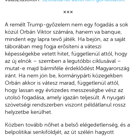
×××
A remélt Trump-győzelem nem egy fogadás a sok
közül Orbán Viktor számára, hanem va banque,
mindent egy lapra tevő játék. Ha bejön, az a saját
táborában meg fogja erősíteni a váteszi
képességekbe vetett hitet, függetlenül attól, hogy
az új elnök – szemben a legutóbbi ciklusával –
mutat-e majd bármiféle érdeklődést Magyarország
iránt. Ha nem jön be, kormánypárti közegekben
Orbán akkor is vátesz marad, függetlenül attól,
hogy lassan egy évtizedes messzeségbe vész az
utolsó fogadása, amely igazán teljesült. A nyugati
szövetségi rendszerben viszont példátlanul rossz
helyzetbe kerülhet.
Közben tovább nőhet a belső elégedetlenség, és a
belpolitikai senkiföldjét, az út szélén hagyott