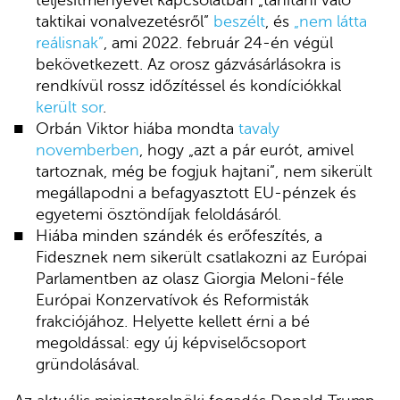
taktikai vonalvezetésről”
beszélt
, és
„nem látta
reálisnak”
, ami 2022. február 24-én végül
bekövetkezett. Az orosz gázvásárlásokra is
rendkívül rossz időzítéssel és kondíciókkal
került sor
.
Orbán Viktor hiába mondta
tavaly
novemberben
, hogy „azt a pár eurót, amivel
tartoznak, még be fogjuk hajtani”, nem sikerült
megállapodni a befagyasztott EU-pénzek és
egyetemi ösztöndíjak feloldásáról.
Hiába minden szándék és erőfeszítés, a
Fidesznek nem sikerült csatlakozni az Európai
Parlamentben az olasz Giorgia Meloni-féle
Európai Konzervatívok és Reformisták
frakciójához. Helyette kellett érni a bé
megoldással: egy új képviselőcsoport
gründolásával.