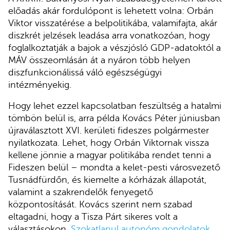
előadás akár fordulópont is lehetett volna: Orbán
Viktor visszatérése a belpolitikába, valamifajta, akár
diszkrét jelzések leadása arra vonatkozóan, hogy
foglalkoztatják a bajok a vészjósló GDP-adatoktól a
MÁV összeomlásán át a nyáron több helyen
diszfunkcionálissá váló egészségügyi
intézményekig.
Hogy lehet ezzel kapcsolatban feszültség a hatalmi
tömbön belül is, arra példa Kovács Péter júniusban
újraválasztott XVI. kerületi fideszes polgármester
nyilatkozata. Lehet, hogy Orbán Viktornak vissza
kellene jönnie a magyar politikába rendet tenni a
Fideszen belül – mondta a kelet-pesti városvezető
Tusnádfürdőn, és kiemelte a kórházak állapotát,
valamint a szakrendelők fenyegető
központosítását. Kovács szerint nem szabad
eltagadni, hogy a Tisza Párt sikeres volt a
választásokon.
Szokatlanul autonóm gondolatok
.