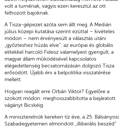
volt a turnénak, vagyis ezen keresztül az ott
felhozott bajoknak.
A Tisza-gépezet azóta sem állt meg. A Medián
július közepi kutatása szerint ezúttal – kivételes
módon – nem érvényesült a választás utáni
„győzteshez húzás elve”: az európai és globális
elitekkel harcoló Fidesz valamelyest gyengült, a
magyar állam működésével kapcsolatos
elégedetlenség becsatornázásán dolgozó Tisza
erősödött. Újabb érv a belpolitika visszatérése
mellett.
Hogyan reagált erre Orbán Viktor? Egyelőre a
szokott módon: meghosszabbította a bejáratott
vágányt Bicskéig.
A miniszterelnök kereken tíz éve, a 25. Bálványosi
Szabadegyetemen elmondott „illiberális beszéd”