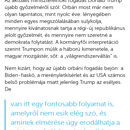
Az aktuális miniszterelnöki fogadás Donald Trump
újabb győzelméről szól: Orbán most már nem
olyan tapintatos, mint nyolc éve: lényegében
minden egyes megszólalásában sulykolja,
mennyire kívánatosnak tartja a régi-új republikánus
jelölt győzelmét, és mennyire nem szeretné a
demokrata folytatást. A kormányfői interpretáció
szerint Trumpon múlik a háború kimenetele, a
magyar mozgástér, sőt: a „világrendszerváltás” is.
Nem kizárt, hogy az újabb orbáni fogadás bejön: a
Biden-fiaskó, a merényletkísérlet és az USA számos
belső problémája miatt jelenleg Trump az esélyes.
De
van itt egy fontosabb folyamat is,
amelyről nem esik elég szó, és
aminek elmérése úgy erodálhatja a