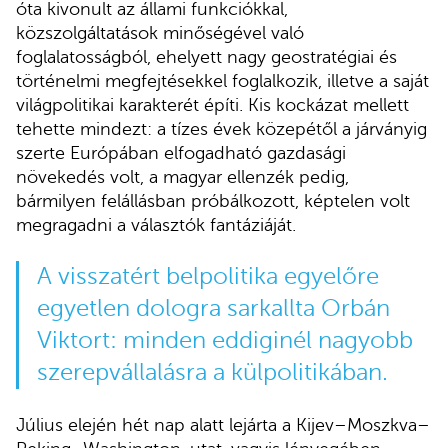
óta kivonult az állami funkciókkal,
közszolgáltatások minőségével való
foglalatosságból, ehelyett nagy geostratégiai és
történelmi megfejtésekkel foglalkozik, illetve a saját
világpolitikai karakterét építi. Kis kockázat mellett
tehette mindezt: a tízes évek közepétől a járványig
szerte Európában elfogadható gazdasági
növekedés volt, a magyar ellenzék pedig,
bármilyen felállásban próbálkozott, képtelen volt
megragadni a választók fantáziáját.
A visszatért belpolitika egyelőre
egyetlen dologra sarkallta Orbán
Viktort: minden eddiginél nagyobb
szerepvállalásra a külpolitikában.
Július elején hét nap alatt lejárta a Kijev–Moszkva–