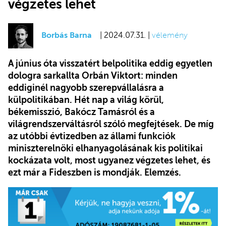
végzetes lehet
Borbás Barna
| 2024.07.31. |
vélemény
A június óta visszatért belpolitika eddig egyetlen
dologra sarkallta Orbán Viktort: minden
eddiginél nagyobb szerepvállalásra a
külpolitikában. Hét nap a világ körül,
békemisszió, Bakócz Tamásról és a
világrendszerváltásról szóló megfejtések. De míg
az utóbbi évtizedben az állami funkciók
miniszterelnöki elhanyagolásának kis politikai
kockázata volt, most ugyanez végzetes lehet, és
ezt már a Fideszben is mondják. Elemzés.