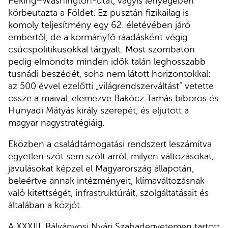
Peking–Washington-utat, vagyis lényegében
körbeutazta a Földet. Ez pusztán fizikailag is
komoly teljesítmény egy 62. életévében járó
embertől, de a kormányfő ráadásként végig
csúcspolitikusokkal tárgyalt. Most szombaton
pedig elmondta minden idők talán leghosszabb
tusnádi beszédét, soha nem látott horizontokkal:
az 500 évvel ezelőtti „világrendszerváltást” vetette
össze a maival, elemezve Bakócz Tamás bíboros és
Hunyadi Mátyás király szerepét, és eljutott a
magyar nagystratégiáig.
Eközben a családtámogatási rendszert leszámítva
egyetlen szót sem szólt arról, milyen változásokat,
javulásokat képzel el Magyarország állapotán,
beleértve annak intézményeit, klímaváltozásnak
való kitettségét, infrastruktúráit, szolgáltatásait és
általában a közjót.
A XXXIII. Bálványosi Nyári Szabadegyetemen tartott