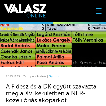
☰
2025.11.27. | Zsuppán András |
Gyorshír
A Fidesz és a DK együtt szavazta
meg a XV. kerületben a NER-
közeli óriáslakóparkot