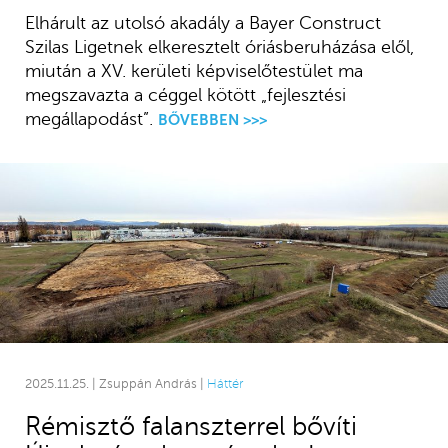
Elhárult az utolsó akadály a Bayer Construct
Szilas Ligetnek elkeresztelt óriásberuházása elől,
miután a XV. kerületi képviselőtestület ma
megszavazta a céggel kötött „fejlesztési
megállapodást”.
BŐVEBBEN >>>
2025.11.25. | Zsuppán András |
Háttér
Rémisztő falanszterrel bővíti