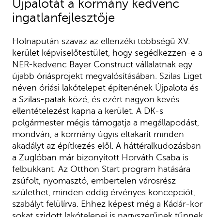
Újpalotát a kormány kedvenc
ingatlanfejlesztője
Holnapután szavaz az ellenzéki többségű XV.
kerület képviselőtestület, hogy segédkezzen-e a
NER-kedvenc Bayer Construct vállalatnak egy
újabb óriásprojekt megvalósításában. Szilas Liget
néven óriási lakótelepet építenének Újpalota és
a Szilas-patak közé, és ezért nagyon kevés
ellentételezést kapna a kerület. A DK-s
polgármester mégis támogatja a megállapodást,
mondván, a kormány úgyis eltakarít minden
akadályt az építkezés elől. A háttéralkudozásban
a Zuglóban már bizonyított Horváth Csaba is
felbukkant. Az Otthon Start program hatására
zsúfolt, nyomasztó, embertelen városrész
születhet, minden eddig érvényes koncepciót,
szabályt felülírva. Ehhez képest még a Kádár-kor
sokat szidott lakótelepei is nagyszerűnek tűnnek.