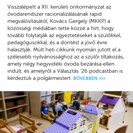
Visszalépett a XII. kerületi önkormányzat az
óvodarendszer racionalizálásának rapid
megvalósításától, Kovács Gergely (MKKP) a
közösségi médiában tette közzé a hírt, hogy
tovább folytatják az egyeztetéseket a szülőkkel,
pedagógusokkal, és a döntést a jövő évre
halasztják. Múlt heti cikkünk nyomán jutott el a
szélesebb nyilvánossághoz az a szülői tiltakozás,
amely négy hegyvidéki óvoda bezárása ellen
indult, és amelyről a Választás ‘26 podcastban is
kérdeztük a polgármestert.
BŐVEBBEN >>>