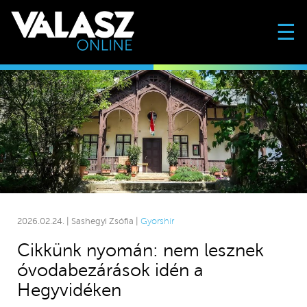
☰
2026.02.24. | Sashegyi Zsófia |
Gyorshír
Cikkünk nyomán: nem lesznek
óvodabezárások idén a
Hegyvidéken