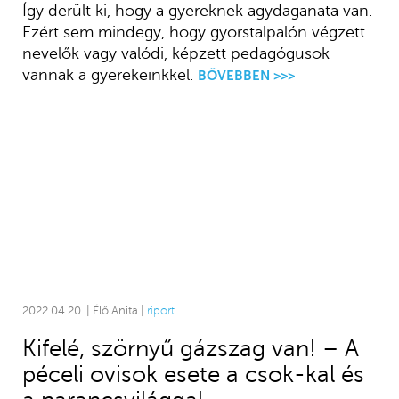
Így derült ki, hogy a gyereknek agydaganata van.
Ezért sem mindegy, hogy gyorstalpalón végzett
nevelők vagy valódi, képzett pedagógusok
vannak a gyerekeinkkel.
BŐVEBBEN >>>
2022.04.20. | Élő Anita |
riport
Kifelé, szörnyű gázszag van! – A
péceli ovisok esete a csok-kal és