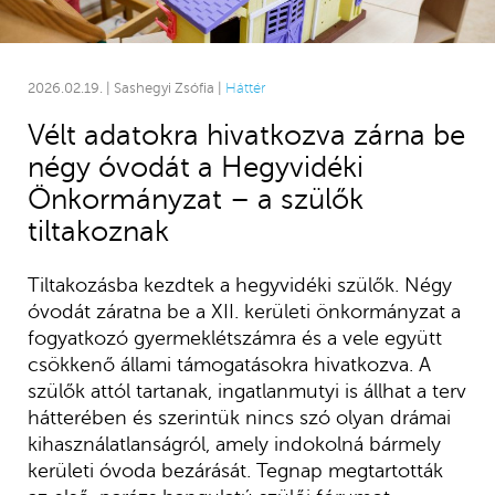
2026.02.19. | Sashegyi Zsófia |
Háttér
Vélt adatokra hivatkozva zárna be
négy óvodát a Hegyvidéki
Önkormányzat – a szülők
tiltakoznak
Tiltakozásba kezdtek a hegyvidéki szülők. Négy
óvodát záratna be a XII. kerületi önkormányzat a
fogyatkozó gyermeklétszámra és a vele együtt
csökkenő állami támogatásokra hivatkozva. A
szülők attól tartanak, ingatlanmutyi is állhat a terv
hátterében és szerintük nincs szó olyan drámai
kihasználatlanságról, amely indokolná bármely
kerületi óvoda bezárását. Tegnap megtartották