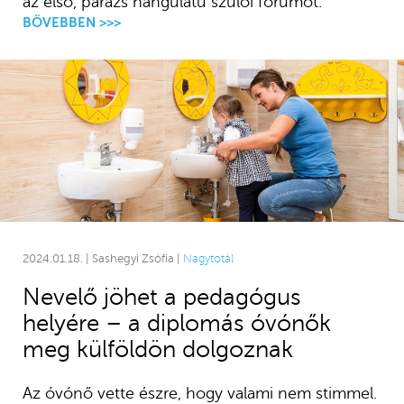
az első, parázs hangulatú szülői fórumot.
BŐVEBBEN >>>
2024.01.18. | Sashegyi Zsófia |
Nagytotál
Nevelő jöhet a pedagógus
helyére – a diplomás óvónők
meg külföldön dolgoznak
Az óvónő vette észre, hogy valami nem stimmel.