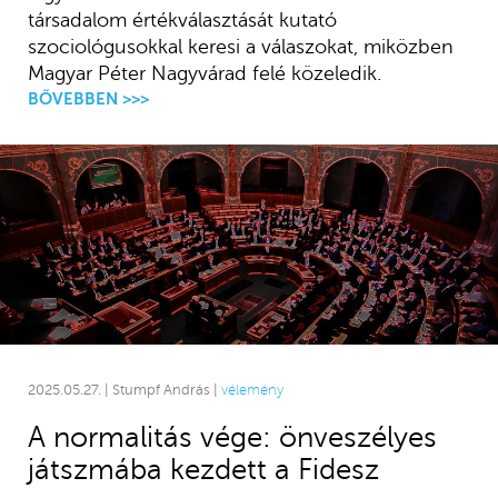
társadalom értékválasztását kutató
szociológusokkal keresi a válaszokat, miközben
Magyar Péter Nagyvárad felé közeledik.
BŐVEBBEN >>>
2025.05.27. | Stumpf András |
vélemény
A normalitás vége: önveszélyes
játszmába kezdett a Fidesz