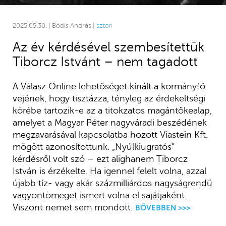
2025.05.30. | Bódis András |
sztori
Az év kérdésével szembesítettük
Tiborcz Istvánt – nem tagadott
A Válasz Online lehetőséget kínált a kormányfő
vejének, hogy tisztázza, tényleg az érdekeltségi
körébe tartozik-e az a titokzatos magántőkealap,
amelyet a Magyar Péter nagyváradi beszédének
megzavarásával kapcsolatba hozott Viastein Kft.
mögött azonosítottunk. „Nyúlkiugratós”
kérdésről volt szó – ezt alighanem Tiborcz
István is érzékelte. Ha igennel felelt volna, azzal
újabb tíz- vagy akár százmilliárdos nagyságrendű
vagyontömeget ismert volna el sajátjaként.
Viszont nemet sem mondott.
BŐVEBBEN >>>