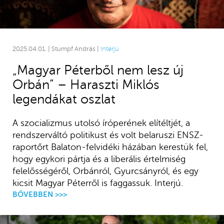
2025.04.01. | Stumpf András |
Interjú
„Magyar Péterből nem lesz új
Orbán” – Haraszti Miklós
legendákat oszlat
A szocializmus utolsó íróperének elítéltjét, a
rendszerváltó politikust és volt belaruszi ENSZ-
raportőrt Balaton-felvidéki házában kerestük fel,
hogy egykori pártja és a liberális értelmiség
felelősségéről, Orbánról, Gyurcsányról, és egy
kicsit Magyar Péterről is faggassuk. Interjú.
BŐVEBBEN >>>