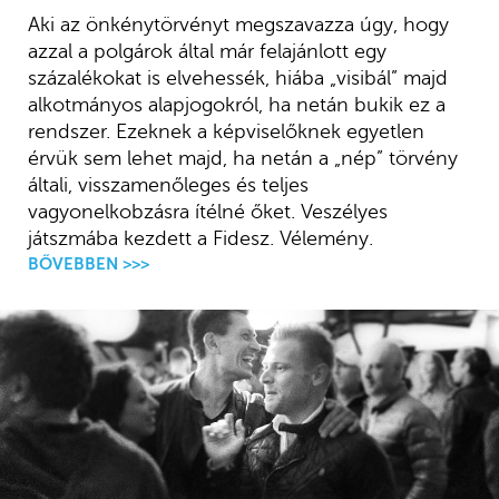
Aki az önkénytörvényt megszavazza úgy, hogy
azzal a polgárok által már felajánlott egy
százalékokat is elvehessék, hiába „visibál” majd
alkotmányos alapjogokról, ha netán bukik ez a
rendszer. Ezeknek a képviselőknek egyetlen
érvük sem lehet majd, ha netán a „nép” törvény
általi, visszamenőleges és teljes
vagyonelkobzásra ítélné őket. Veszélyes
játszmába kezdett a Fidesz. Vélemény.
BŐVEBBEN >>>