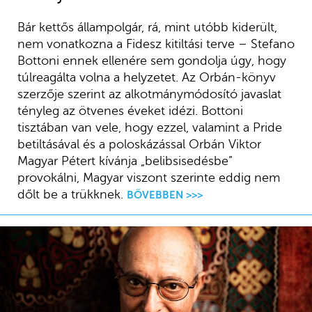
Bár kettős állampolgár, rá, mint utóbb kiderült,
nem vonatkozna a Fidesz kitiltási terve – Stefano
Bottoni ennek ellenére sem gondolja úgy, hogy
túlreagálta volna a helyzetet. Az Orbán-könyv
szerzője szerint az alkotmánymódosító javaslat
tényleg az ötvenes éveket idézi. Bottoni
tisztában van vele, hogy ezzel, valamint a Pride
betiltásával és a poloskázással Orbán Viktor
Magyar Pétert kívánja „belibsisedésbe”
provokálni, Magyar viszont szerinte eddig nem
dőlt be a trükknek.
BŐVEBBEN >>>