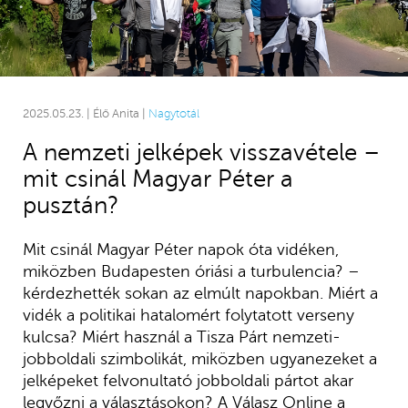
2025.05.23. | Élő Anita |
Nagytotál
A nemzeti jelképek visszavétele –
mit csinál Magyar Péter a
pusztán?
Mit csinál Magyar Péter napok óta vidéken,
miközben Budapesten óriási a turbulencia? –
kérdezhették sokan az elmúlt napokban. Miért a
vidék a politikai hatalomért folytatott verseny
kulcsa? Miért használ a Tisza Párt nemzeti-
jobboldali szimbolikát, miközben ugyanezeket a
jelképeket felvonultató jobboldali pártot akar
legyőzni a választásokon? A Válasz Online a