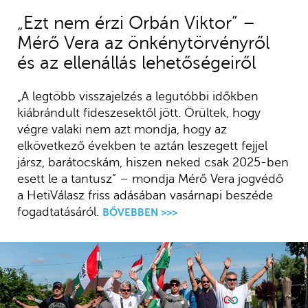
„Ezt nem érzi Orbán Viktor” –
Mérő Vera az önkénytörvényről
és az ellenállás lehetőségeiről
„A legtöbb visszajelzés a legutóbbi időkben
kiábrándult fideszesektől jött. Örültek, hogy
végre valaki nem azt mondja, hogy az
elkövetkező években te aztán leszegett fejjel
jársz, barátocskám, hiszen neked csak 2025-ben
esett le a tantusz” – mondja Mérő Vera jogvédő
a HetiVálasz friss adásában vasárnapi beszéde
fogadtatásáról.
BŐVEBBEN >>>