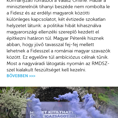
kormányzati forrásból a Válasz Online. Habár a
miniszterelnök tihanyi beszéde nem rombolta le
a Fidesz és az erdélyi magyarok közötti
különleges kapcsolatot, két évtizede szokatlan
helyzetet látunk: a politikai hibát kihasználva
magyarországi ellenzéki szereplő kezdett el
építkezni határon túl. Magyar Péterék hisznek
abban, hogy jövő tavasszal fej-fej mellett
lehetnek a Fidesszel a romániai magyar szavazók
között. Ez egyelőre túl ambíciózus célnak tűnik.
Most a nagyváradi látogatás nyomán az RMDSZ-
szel kialakult feszültséget kell kezelni.
BŐVEBBEN >>>