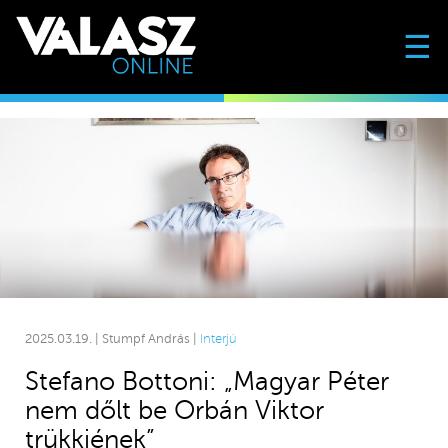
☰
2025.03.19. | Stumpf András |
Interjú
Stefano Bottoni: „Magyar Péter
nem dőlt be Orbán Viktor
trükkjének”