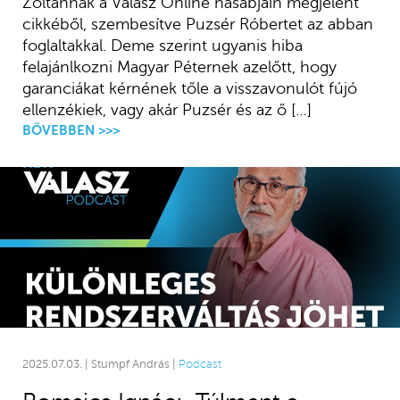
Zoltánnak a Válasz Online hasábjain megjelent
cikkéből, szembesítve Puzsér Róbertet az abban
foglaltakkal. Deme szerint ugyanis hiba
felajánlkozni Magyar Péternek azelőtt, hogy
garanciákat kérnének tőle a visszavonulót fújó
ellenzékiek, vagy akár Puzsér és az ő […]
BŐVEBBEN >>>
2025.07.03. | Stumpf András |
Podcast