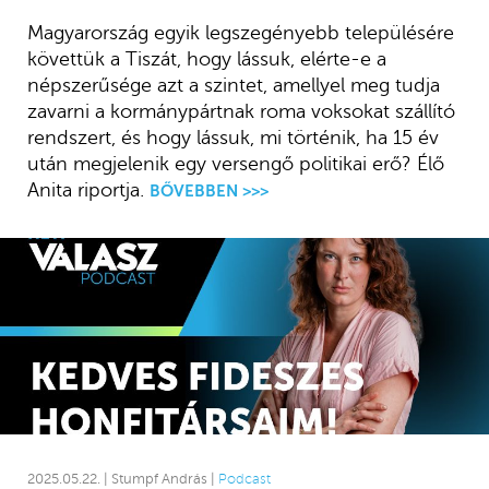
Magyarország egyik legszegényebb településére
követtük a Tiszát, hogy lássuk, elérte-e a
népszerűsége azt a szintet, amellyel meg tudja
zavarni a kormánypártnak roma voksokat szállító
rendszert, és hogy lássuk, mi történik, ha 15 év
után megjelenik egy versengő politikai erő? Élő
Anita riportja.
BŐVEBBEN >>>
2025.05.22. | Stumpf András |
Podcast