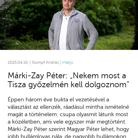
2025.04.16. | Stumpf András |
Interjú
Márki-Zay Péter: „Nekem most a
Tisza győzelmén kell dolgoznom”
Éppen három éve bukta el vezetésével a
választást az ellenzék, ráadásul mintha ismételné
magát a történelem: csupa olyasmit látunk most
a közéletben, ami vele egyszer már megtörtént.
Márki-Zay Péter szerint Magyar Péter lehet, hogy
jobb hullámlovas nála, de nagyobb hullámokon