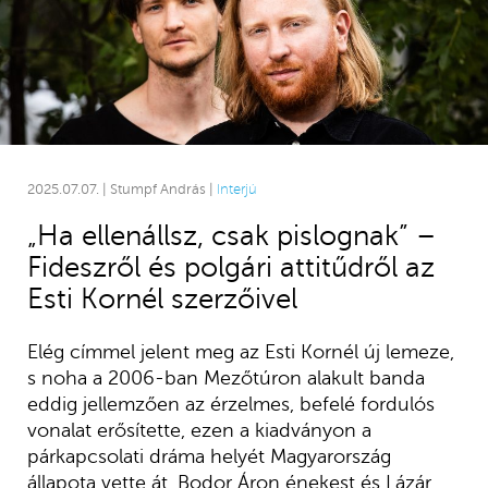
2025.07.07. | Stumpf András |
Interjú
„Ha ellenállsz, csak pislognak” –
Fideszről és polgári attitűdről az
Esti Kornél szerzőivel
Elég címmel jelent meg az Esti Kornél új lemeze,
s noha a 2006-ban Mezőtúron alakult banda
eddig jellemzően az érzelmes, befelé fordulós
vonalat erősítette, ezen a kiadványon a
párkapcsolati dráma helyét Magyarország
állapota vette át. Bodor Áron énekest és Lázár