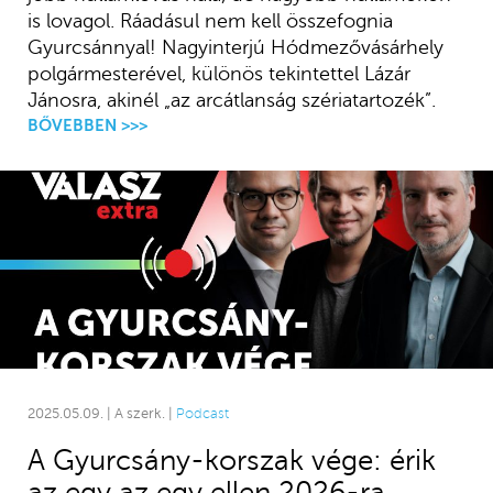
is lovagol. Ráadásul nem kell összefognia
Gyurcsánnyal! Nagyinterjú Hódmezővásárhely
polgármesterével, különös tekintettel Lázár
Jánosra, akinél „az arcátlanság szériatartozék”.
BŐVEBBEN >>>
2025.05.09. | A szerk. |
Podcast
A Gyurcsány-korszak vége: érik
az egy az egy ellen 2026-ra