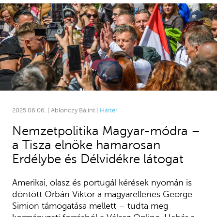
2025.06.06. | Ablonczy Bálint |
Háttér
Nemzetpolitika Magyar-módra –
a Tisza elnöke hamarosan
Erdélybe és Délvidékre látogat
Amerikai, olasz és portugál kérések nyomán is
döntött Orbán Viktor a magyarellenes George
Simion támogatása mellett – tudta meg