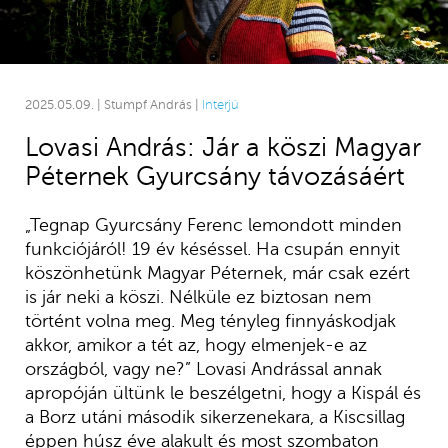
2025.05.09. | Stumpf András |
Interjú
Lovasi András: Jár a köszi Magyar
Péternek Gyurcsány távozásáért
„Tegnap Gyurcsány Ferenc lemondott minden
funkciójáról! 19 év késéssel. Ha csupán ennyit
köszönhetünk Magyar Péternek, már csak ezért
is jár neki a köszi. Nélküle ez biztosan nem
történt volna meg. Meg tényleg finnyáskodjak
akkor, amikor a tét az, hogy elmenjek-e az
országból, vagy ne?” Lovasi Andrással annak
apropóján ültünk le beszélgetni, hogy a Kispál és
a Borz utáni második sikerzenekara, a Kiscsillag
éppen húsz éve alakult és most szombaton