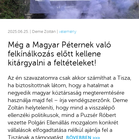
2025.06.25. | Deme Zoltán |
vélemény
Még a Magyar Péternek való
felkínálkozás előtt kellene
kitárgyalni a feltételeket!
Az én szavazatomra csak akkor számíthat a Tisza,
ha biztosítottnak látom, hogy a hatalmat a
negyedik magyar köztársaság megteremtésére
használja majd fel – írja vendégszerzőnk. Deme
Zoltán helyteleníti, hogy mind a visszalépő
ellenzéki politikusok, mind a Puzsér Róbert
vezette Polgári Ellenállás mozgalom konkrét
vállalások elfogadtatása nélkül ajánlja fel a
Tiszának a támogatást.
BŐVEBBEN >>>