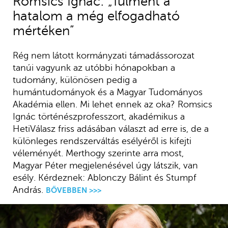
Romsics Ignác: „Túlment a
hatalom a még elfogadható
mértéken”
Rég nem látott kormányzati támadássorozat
tanúi vagyunk az utóbbi hónapokban a
tudomány, különösen pedig a
humántudományok és a Magyar Tudományos
Akadémia ellen. Mi lehet ennek az oka? Romsics
Ignác történészprofesszort, akadémikus a
HetiVálasz friss adásában választ ad erre is, de a
különleges rendszerváltás esélyéről is kifejti
véleményét. Merthogy szerinte arra most,
Magyar Péter megjelenésével úgy látszik, van
esély. Kérdeznek: Ablonczy Bálint és Stumpf
András.
BŐVEBBEN >>>