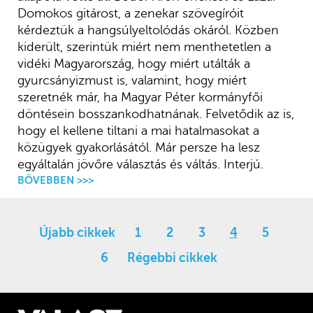
Domokos gitárost, a zenekar szövegíróit
kérdeztük a hangsúlyeltolódás okáról. Közben
kiderült, szerintük miért nem menthetetlen a
vidéki Magyarország, hogy miért utálták a
gyurcsányizmust is, valamint, hogy miért
szeretnék már, ha Magyar Péter kormányfői
döntésein bosszankodhatnának. Felvetődik az is,
hogy el kellene tiltani a mai hatalmasokat a
közügyek gyakorlásától. Már persze ha lesz
egyáltalán jövőre választás és váltás. Interjú.
BŐVEBBEN >>>
Újabb cikkek
1
2
3
4
5
6
Régebbi cikkek