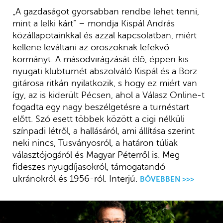
„A gazdaságot gyorsabban rendbe lehet tenni,
mint a lelki kárt” – mondja Kispál András
közállapotainkkal és azzal kapcsolatban, miért
kellene leváltani az oroszoknak lefekvő
kormányt. A másodvirágzását élő, éppen kis
nyugati klubturnét abszolváló Kispál és a Borz
gitárosa ritkán nyilatkozik, s hogy ez miért van
így, az is kiderült Pécsen, ahol a Válasz Online-t
fogadta egy nagy beszélgetésre a turnéstart
előtt. Szó esett többek között a cigi nélküli
színpadi létről, a hallásáról, ami állítása szerint
neki nincs, Tusványosról, a határon túliak
választójogáról és Magyar Péterről is. Meg
fideszes nyugdíjasokról, támogatandó
ukránokról és 1956-ról. Interjú.
BŐVEBBEN >>>