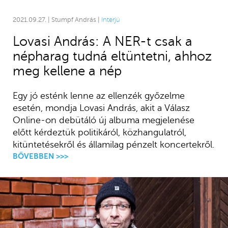
2021.09.27. | Stumpf András |
Interjú
Lovasi András: A NER-t csak a
népharag tudná eltüntetni, ahhoz
meg kellene a nép
Egy jó esténk lenne az ellenzék győzelme
esetén, mondja Lovasi András, akit a Válasz
Online-on debütáló új albuma megjelenése
előtt kérdeztük politikáról, közhangulatról,
kitüntetésekről és államilag pénzelt koncertekről.
BŐVEBBEN >>>