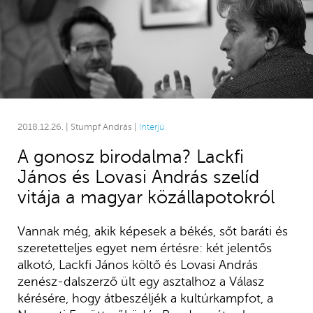
2018.12.26. | Stumpf András |
Interjú
A gonosz birodalma? Lackfi
János és Lovasi András szelíd
vitája a magyar közállapotokról
Vannak még, akik képesek a békés, sőt baráti és
szeretetteljes egyet nem értésre: két jelentős
alkotó, Lackfi János költő és Lovasi András
zenész-dalszerző ült egy asztalhoz a Válasz
kérésére, hogy átbeszéljék a kultúrkampfot, a