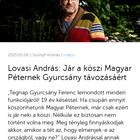
2025.05.09. | Stumpf András |
Interjú
Lovasi András: Jár a köszi Magyar
Péternek Gyurcsány távozásáért
„Tegnap Gyurcsány Ferenc lemondott minden
funkciójáról! 19 év késéssel. Ha csupán ennyit
köszönhetünk Magyar Péternek, már csak ezért
is jár neki a köszi. Nélküle ez biztosan nem
történt volna meg. Meg tényleg finnyáskodjak
akkor, amikor a tét az, hogy elmenjek-e az
országból, vagy ne?” Lovasi Andrással annak