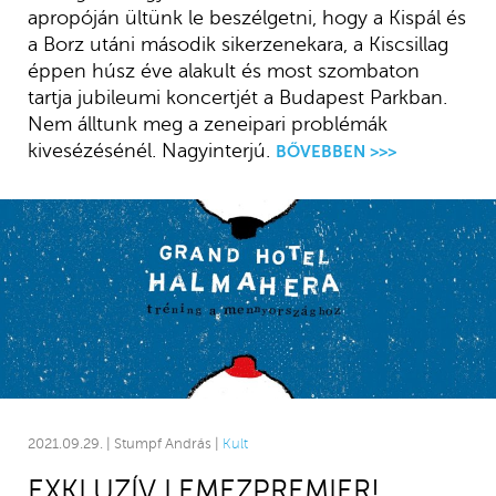
apropóján ültünk le beszélgetni, hogy a Kispál és
a Borz utáni második sikerzenekara, a Kiscsillag
éppen húsz éve alakult és most szombaton
tartja jubileumi koncertjét a Budapest Parkban.
Nem álltunk meg a zeneipari problémák
kivesézésénél. Nagyinterjú.
BŐVEBBEN >>>
2021.09.29. | Stumpf András |
Kult
EXKLUZÍV LEMEZPREMIER!