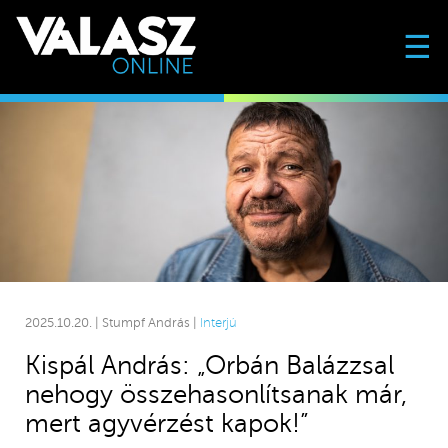
☰
2025.10.20. | Stumpf András |
Interjú
Kispál András: „Orbán Balázzsal
nehogy összehasonlítsanak már,
mert agyvérzést kapok!”