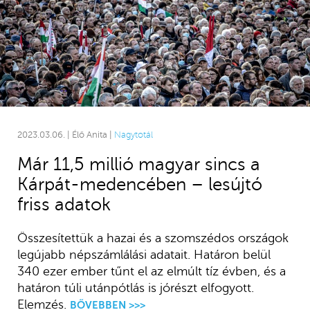
2023.03.06. | Élő Anita |
Nagytotál
Már 11,5 millió magyar sincs a
Kárpát-medencében – lesújtó
friss adatok
Összesítettük a hazai és a szomszédos országok
legújabb népszámlálási adatait. Határon belül
340 ezer ember tűnt el az elmúlt tíz évben, és a
határon túli utánpótlás is jórészt elfogyott.
Elemzés.
BŐVEBBEN >>>