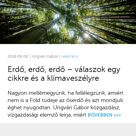
2019.09.06. | Ungvári Gábor |
vélemény
Erdő, erdő, erdő – válaszok egy
cikkre és a klímaveszélyre
Nagyon mellémegyünk, ha fellélegzünk, amiért
nem is a Föld tüdeje az őserdő és azt mondjuk:
éghet nyugodtan. Ungvári Gábor közgazdász,
vízgazdasági elemző leírja, miért
BŐVEBBEN >>>