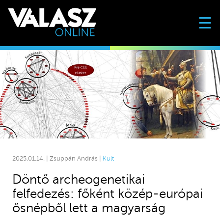
☰
2025.01.14. | Zsuppán András |
Kult
Döntő archeogenetikai
felfedezés: főként közép-európai
ősnépből lett a magyarság