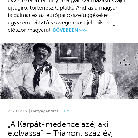
évvel ezelőtt elhunyt magyar származású svájci
újságíró, történész Oplatka András a magyar
fájdalmat és az európai összefüggéseket
egyszerre láttató szövege most jelenik meg
először magyarul.
BŐVEBBEN >>>
2020.12.16. | Hettyey András |
Kult
„A Kárpát-medence azé, aki
elolvassa” – Trianon: száz év,