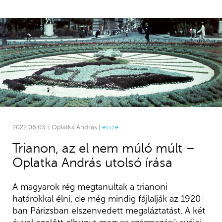
2022.06.03. | Oplatka András |
esszé
Trianon, az el nem múló múlt –
Oplatka András utolsó írása
A magyarok rég megtanultak a trianoni
határokkal élni, de még mindig fájlalják az 1920-
ban Párizsban elszenvedett megaláztatást. A két