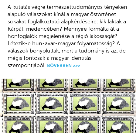
A kutatás végre természettudományos tényeken
alapuló válaszokat kínál a magyar őstörténet
sokakat foglalkoztató alapkérdéseire: kik laktak a
Kárpát-medencében? Mennyire formálta át a
honfoglalók megjelenése a régió lakosságát?
Létezik-e hun-avar-magyar folyamatosság? A
válaszok bonyolultak, mert a tudomány is az, de
mégis fontosak a magyar identitás
szempontjából.
BŐVEBBEN >>>