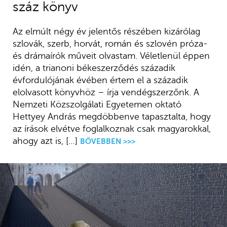
száz könyv
Az elmúlt négy év jelentős részében kizárólag
szlovák, szerb, horvát, román és szlovén próza-
és drámaírók műveit olvastam. Véletlenül éppen
idén, a trianoni békeszerződés századik
évfordulójának évében értem el a századik
elolvasott könyvhöz – írja vendégszerzőnk. A
Nemzeti Közszolgálati Egyetemen oktató
Hettyey András megdöbbenve tapasztalta, hogy
az írások elvétve foglalkoznak csak magyarokkal,
ahogy azt is, […]
BŐVEBBEN >>>