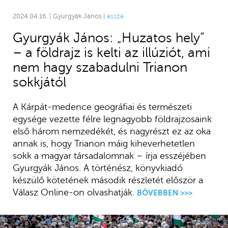
2024.04.16. | Gyurgyák János |
esszé
Gyurgyák János: „Huzatos hely”
– a földrajz is kelti az illúziót, ami
nem hagy szabadulni Trianon
sokkjától
A Kárpát-medence geográfiai és természeti
egysége vezette félre legnagyobb földrajzosaink
első három nemzedékét, és nagyrészt ez az oka
annak is, hogy Trianon máig kiheverhetetlen
sokk a magyar társadalomnak – írja esszéjében
Gyurgyák János. A történész, könyvkiadó
készülő kötetének második részletét először a
Válasz Online-on olvashatják.
BŐVEBBEN >>>