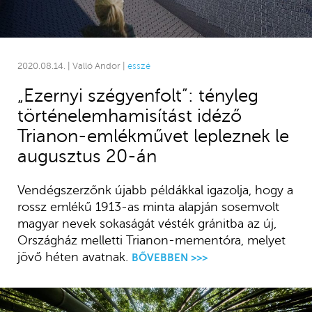
2020.08.14. | Valló Andor |
esszé
„Ezernyi szégyenfolt”: tényleg
történelemhamisítást idéző
Trianon-emlékművet lepleznek le
augusztus 20-án
Vendégszerzőnk újabb példákkal igazolja, hogy a
rossz emlékű 1913-as minta alapján sosemvolt
magyar nevek sokaságát vésték gránitba az új,
Országház melletti Trianon-mementóra, melyet
jövő héten avatnak.
BŐVEBBEN >>>