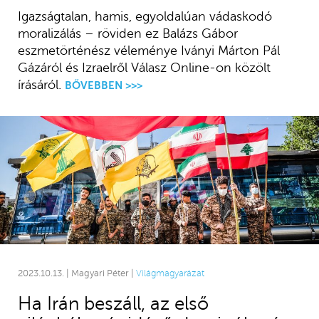
Igazságtalan, hamis, egyoldalúan vádaskodó
moralizálás – röviden ez Balázs Gábor
eszmetörténész véleménye Iványi Márton Pál
Gázáról és Izraelről Válasz Online-on közölt
írásáról.
BŐVEBBEN >>>
2023.10.13. | Magyari Péter |
Világmagyarázat
Ha Irán beszáll, az első