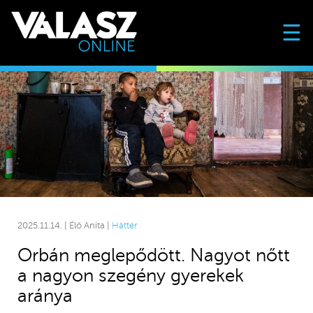
☰
2025.11.14. | Élő Anita |
Háttér
Orbán meglepődött. Nagyot nőtt
a nagyon szegény gyerekek
aránya