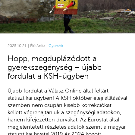
2025.10.21. | Élő Anita |
Gyorshír
Hopp, megduplázódott a
gyerekszegénység – újabb
fordulat a KSH-ügyben
Újabb fordulat a Válasz Online által feltárt
statisztikai ügyben! A KSH október eleji állításával
szemben nem csupán kisebb korrekciókat
kellett végrehajtaniuk a szegénységi adatokon,
hanem kifejezetten durvákat. Az Eurostat által
megjelentetett részletes adatok szerint a magyar
statisztikai hivatal 2019 és 2024 között