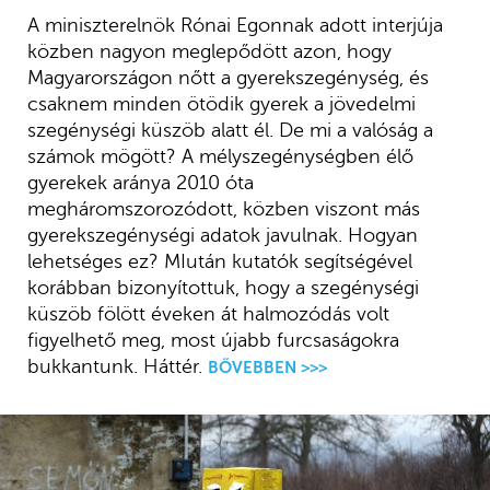
A miniszterelnök Rónai Egonnak adott interjúja
közben nagyon meglepődött azon, hogy
Magyarországon nőtt a gyerekszegénység, és
csaknem minden ötödik gyerek a jövedelmi
szegénységi küszöb alatt él. De mi a valóság a
számok mögött? A mélyszegénységben élő
gyerekek aránya 2010 óta
megháromszorozódott, közben viszont más
gyerekszegénységi adatok javulnak. Hogyan
lehetséges ez? MIután kutatók segítségével
korábban bizonyítottuk, hogy a szegénységi
küszöb fölött éveken át halmozódás volt
figyelhető meg, most újabb furcsaságokra
bukkantunk. Háttér.
BŐVEBBEN >>>