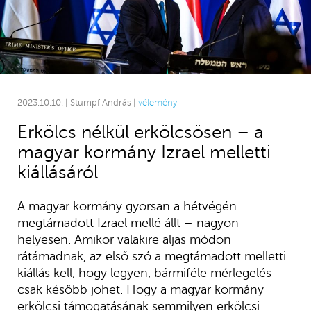
2023.10.10. | Stumpf András |
vélemény
Erkölcs nélkül erkölcsösen – a
magyar kormány Izrael melletti
kiállásáról
A magyar kormány gyorsan a hétvégén
megtámadott Izrael mellé állt – nagyon
helyesen. Amikor valakire aljas módon
rátámadnak, az első szó a megtámadott melletti
kiállás kell, hogy legyen, bármiféle mérlegelés
csak később jöhet. Hogy a magyar kormány
erkölcsi támogatásának semmilyen erkölcsi