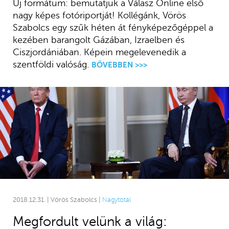
Új formátum: bemutatjuk a Válasz Online első
nagy képes fotóriportját! Kollégánk, Vörös
Szabolcs egy szűk héten át fényképezőgéppel a
kezében barangolt Gázában, Izraelben és
Ciszjordániában. Képein megelevenedik a
szentföldi valóság.
BŐVEBBEN >>>
2018.12.31. | Vörös Szabolcs |
Nagytotál
Megfordult velünk a világ: