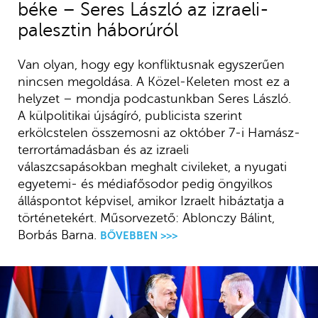
béke – Seres László az izraeli-
palesztin háborúról
Van olyan, hogy egy konfliktusnak egyszerűen
nincsen megoldása. A Közel-Keleten most ez a
helyzet – mondja podcastunkban Seres László.
A külpolitikai újságíró, publicista szerint
erkölcstelen összemosni az október 7-i Hamász-
terrortámadásban és az izraeli
válaszcsapásokban meghalt civileket, a nyugati
egyetemi- és médiafősodor pedig öngyilkos
álláspontot képvisel, amikor Izraelt hibáztatja a
történetekért. Műsorvezető: Ablonczy Bálint,
Borbás Barna.
BŐVEBBEN >>>