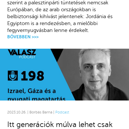
szerint a palesztinpárti tüntetések nemcsak
Európában, de az arab országokban is
belbiztonsági kihívást jelentenek: Jordánia és
Egyiptom is a rendezésben, a mielőbbi
fegyvernyugvásban lenne érdekelt.
BŐVEBBEN >>>
2023.10.26. | Borbás Barna |
Podcast
Itt generációk múlva lehet csak