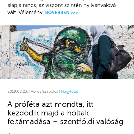
alapja nincs, az viszont szintén nyilvánvalóvá
vált. Vélemény.
BŐVEBBEN >>>
2019.08.23. | Vörös Szabolcs |
Nagytotál
A próféta azt mondta, itt
kezdődik majd a holtak
feltámadása – szentföldi valóság