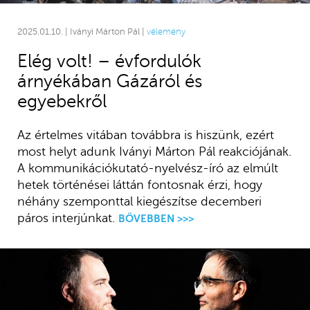
2025.01.10. | Iványi Márton Pál |
vélemény
Elég volt! – évfordulók
árnyékában Gázáról és
egyebekről
Az értelmes vitában továbbra is hiszünk, ezért
most helyt adunk Iványi Márton Pál reakciójának.
A kommunikációkutató-nyelvész-író az elmúlt
hetek történései láttán fontosnak érzi, hogy
néhány szemponttal kiegészítse decemberi
páros interjúnkat.
BŐVEBBEN >>>