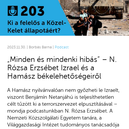
2023.11.30. | Borbás Barna |
Podcast
„Minden és mindenki hibás” – N.
Rózsa Erzsébet Izrael és a
Hamász békelehetőségeiről
A Hamász nyilvánvalóan nem győzheti le Izraelt,
viszont Benjámín Netanjáhú is teljesíthetetlen
célt tűzött ki a terrorszervezet elpusztításával –
mondja podcastunkban N. Rózsa Erzsébet. A
Nemzeti Közszolgálati Egyetem tanára, a
Világgazdasági Intézet tudományos tanácsadója