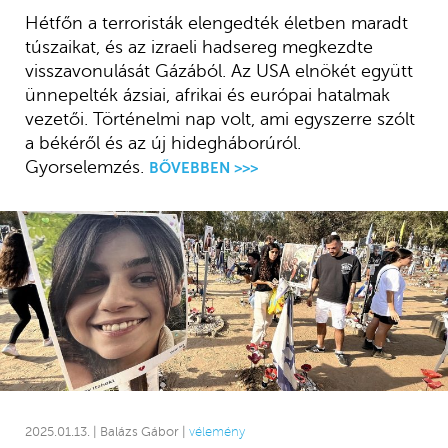
Hétfőn a terroristák elengedték életben maradt
túszaikat, és az izraeli hadsereg megkezdte
visszavonulását Gázából. Az USA elnökét együtt
ünnepelték ázsiai, afrikai és európai hatalmak
vezetői. Történelmi nap volt, ami egyszerre szólt
a békéről és az új hidegháborúról.
Gyorselemzés.
BŐVEBBEN >>>
2025.01.13. | Balázs Gábor |
vélemény