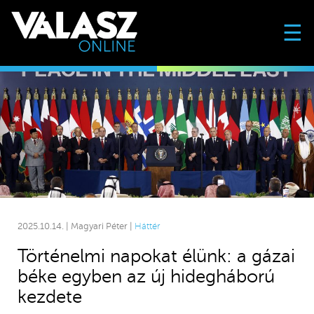
☰
2025.10.14. | Magyari Péter |
Háttér
Történelmi napokat élünk: a gázai
béke egyben az új hidegháború
kezdete