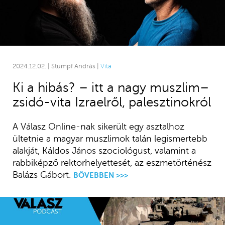
2024.12.02. | Stumpf András |
Vita
Ki a hibás? – itt a nagy muszlim–
zsidó-vita Izraelről, palesztinokról
A Válasz Online-nak sikerült egy asztalhoz
ültetnie a magyar muszlimok talán legismertebb
alakját, Káldos János szociológust, valamint a
rabbiképző rektorhelyettesét, az eszmetörténész
Balázs Gábort.
BŐVEBBEN >>>