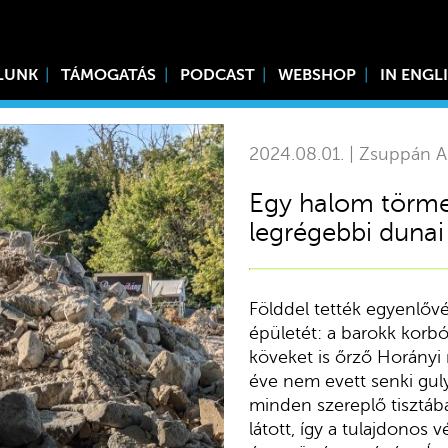
LUNK
TÁMOGATÁS
PODCAST
WEBSHOP
IN ENGL
2024.08.01. | Zsuppán A
Egy halom törme
legrégebbi dunai
Földdel tették egyenlővé
épületét: a barokk korbó
köveket is őrző Horányi
éve nem evett senki guly
minden szereplő tisztáb
látott, így a tulajdonos 