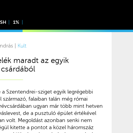
ISH
1%
ndrás |
Kult
lék maradt az egyik
 csárdából
 a Szentendrei-sziget egyik legrégebbi
l származó, falaiban talán még római
 révcsárdában ugyan már több mint hetven
áslevest, de a pusztuló épület értékével
an volt. Megoldást azonban senki nem
végül kitette a pontot a közel háromszáz