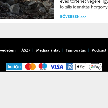
éves történet végére. Így
lokális identitás horgon
BŐVEBBEN >>>
tvédelem
ÁSZF
Médiaajánlat
Támogatás
Podcast