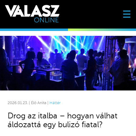
☰
2026.01.23. | Élő Anita |
Háttér
Drog az italba – hogyan válhat
áldozattá egy bulizó fiatal?