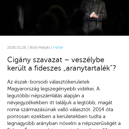
2026.01.28. | Bódi Mátyás |
Háttér
Cigány szavazat – veszélybe
került a fideszes „aranytartalék”?
Az észak-borsodi választókerületek
Magyarország legszegényebb vidékei. A
legutóbbi népszámlálás alapján a
névjegyzékekben itt találjuk a legtöbb, magát
roma származásúnak valló választót. 2014 óta
pontosan ezekben a kerületekben tudta a
legnagyobb arányban növelni a népszerűségét a