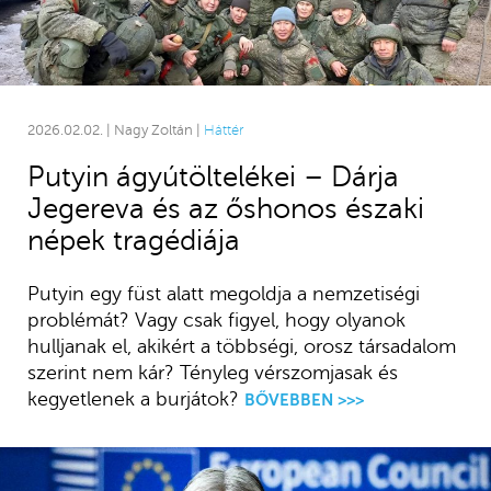
2026.02.02. | Nagy Zoltán |
Háttér
Putyin ágyútöltelékei – Dárja
Jegereva és az őshonos északi
népek tragédiája
Putyin egy füst alatt megoldja a nemzetiségi
problémát? Vagy csak figyel, hogy olyanok
hulljanak el, akikért a többségi, orosz társadalom
szerint nem kár? Tényleg vérszomjasak és
kegyetlenek a burjátok?
BŐVEBBEN >>>