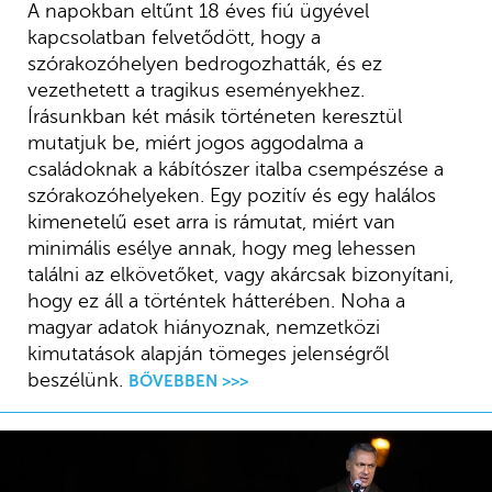
A napokban eltűnt 18 éves fiú ügyével
kapcsolatban felvetődött, hogy a
szórakozóhelyen bedrogozhatták, és ez
vezethetett a tragikus eseményekhez.
Írásunkban két másik történeten keresztül
mutatjuk be, miért jogos aggodalma a
családoknak a kábítószer italba csempészése a
szórakozóhelyeken. Egy pozitív és egy halálos
kimenetelű eset arra is rámutat, miért van
minimális esélye annak, hogy meg lehessen
találni az elkövetőket, vagy akárcsak bizonyítani,
hogy ez áll a történtek hátterében. Noha a
magyar adatok hiányoznak, nemzetközi
kimutatások alapján tömeges jelenségről
beszélünk.
BŐVEBBEN >>>