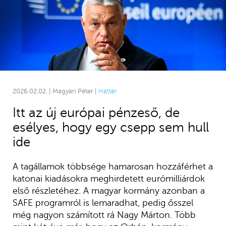
2026.02.02. | Magyari Péter |
Háttér
Itt az új európai pénzeső, de
esélyes, hogy egy csepp sem hull
ide
A tagállamok többsége hamarosan hozzáférhet a
katonai kiadásokra meghirdetett eurómilliárdok
első részletéhez. A magyar kormány azonban a
SAFE programról is lemaradhat, pedig ősszel
még nagyon számított rá Nagy Márton. Több