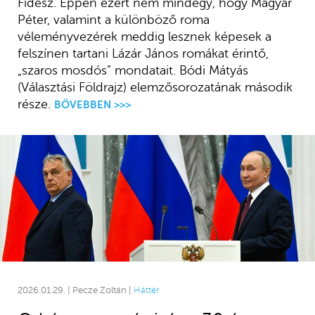
Fidesz.
Éppen ezért nem mindegy, hogy Magyar
Péter, valamint a különböző roma
véleményvezérek meddig lesznek képesek a
felszínen tartani Lázár János romákat érintő,
„szaros mosdós” mondatait. Bódi Mátyás
(Választási Földrajz) elemzősorozatának második
része.
BŐVEBBEN >>>
2026.01.29. | Pecze Zoltán |
Háttér