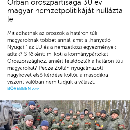
Orbán oroszpártisága 30 év
magyar nemzetpolitikáját nullázta
le
Mit adhatnak az oroszok a határon túli
magyaroknak többet annál, amit a „hanyatló
Nyugat,” az EU és a nemzetközi egyezmények
adtak? S főként: mi köti a kormánypártokat
Oroszországhoz, amiért feláldozták a határon túli
magyarokat? Pecze Zoltán nyugalmazott
nagykövet első kérdése költői, a másodikra
viszont valóban nem tudjuk a választ.
BŐVEBBEN >>>