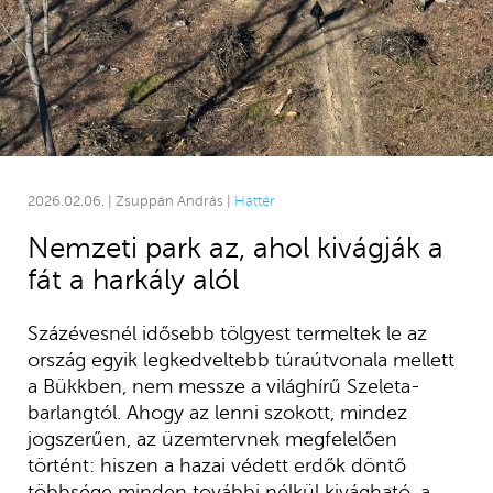
2026.02.06. | Zsuppán András |
Háttér
Nemzeti park az, ahol kivágják a
fát a harkály alól
Százévesnél idősebb tölgyest termeltek le az
ország egyik legkedveltebb túraútvonala mellett
a Bükkben, nem messze a világhírű Szeleta-
barlangtól. Ahogy az lenni szokott, mindez
jogszerűen, az üzemtervnek megfelelően
történt: hiszen a hazai védett erdők döntő
többsége minden további nélkül kivágható, a