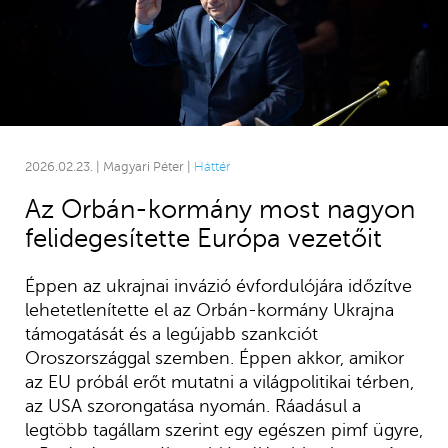
2026.02.23. | Magyari Péter |
Háttér
Az Orbán-kormány most nagyon
felidegesítette Európa vezetőit
Éppen az ukrajnai invázió évfordulójára időzítve
lehetetlenítette el az Orbán-kormány Ukrajna
támogatását és a legújabb szankciót
Oroszországgal szemben. Éppen akkor, amikor
az EU próbál erőt mutatni a világpolitikai térben,
az USA szorongatása nyomán. Ráadásul a
legtöbb tagállam szerint egy egészen pimf ügyre,