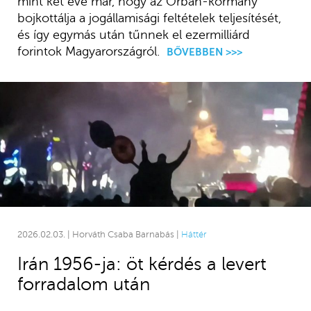
mint két éve már, hogy az Orbán-kormány
bojkottálja a jogállamisági feltételek teljesítését,
és így egymás után tűnnek el ezermilliárd
forintok Magyarországról.
BŐVEBBEN >>>
2026.02.03. | Horváth Csaba Barnabás |
Háttér
Irán 1956-ja: öt kérdés a levert
forradalom után