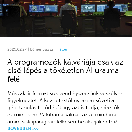
2026.02.27. | Bámer Balázs |
Háttér
A programozók kálváriája csak az
első lépés a tökéletlen AI uralma
felé
Műszaki informatikus vendégszerzőnk veszélyre
figyelmeztet. A kezdetektől nyomon követi a
gépi tanulás fejlődését, így azt is tudja, mire jók
és mire nem. Valóban alkalmas az AI mindarra,
amire sok iparágban lelkesen be akarják vetni?
BŐVEBBEN >>>