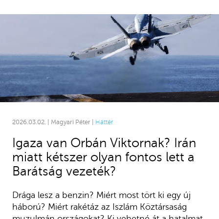
2026.03.02. | Magyari Péter |
Háttér
Igaza van Orbán Viktornak? Irán
miatt kétszer olyan fontos lett a
Barátság vezeték?
Drága lesz a benzin? Miért most tört ki egy új
háború? Miért rakétáz az Iszlám Köztársaság
muzulmán országokat? Ki vehetné át a hatalmat