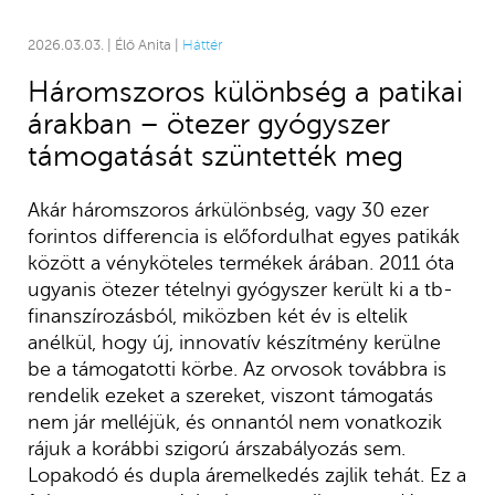
2026.03.03. | Élő Anita |
Háttér
Háromszoros különbség a patikai
árakban – ötezer gyógyszer
támogatását szüntették meg
Akár háromszoros árkülönbség, vagy 30 ezer
forintos differencia is előfordulhat egyes patikák
között a vényköteles termékek árában. 2011 óta
ugyanis ötezer tételnyi gyógyszer került ki a tb-
finanszírozásból, miközben két év is eltelik
anélkül, hogy új, innovatív készítmény kerülne
be a támogatotti körbe. Az orvosok továbbra is
rendelik ezeket a szereket, viszont támogatás
nem jár melléjük, és onnantól nem vonatkozik
rájuk a korábbi szigorú árszabályozás sem.
Lopakodó és dupla áremelkedés zajlik tehát. Ez a