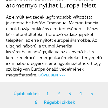
atomernyő nyílhat Európa felett
Az elmúlt évtizedek legfontosabb változását
jelentette be hétfőn Emmanuel Macron francia
elnök hazája nukleáris elrettentésében – Párizs
kész atomtölteteket hordozó vadászgépeket
telepíteni az erre nyitott európai államokba. Az
ukrajnai háború, a trumpi Amerika
kiszámíthatatlansága, illetve az alapvető EU-s
kereskedelmi és energetikai érdekeket fenyegető
iráni háború egyaránt arra figyelmeztetnek, hogy
szükség van Európa önálló védelmének
megerősítésére.
BŐVEBBEN >>>
Újabb cikkek
1
2
3
4
5
6
Régebbi cikkek