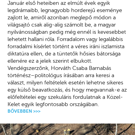
Január első heteiben az elmúlt évek egyik
legdrámaibb, legnagyobb horderejű eseménye
zajlott le, amiről azonban meglepő módon a
világsajtó csak alig-alig számolt be, a magyar
nyilvánosságban pedig még ennél is kevesebbet
lehetett hallani róla. Forradalom vagy legalábbis
forradalmi kísérlet történt a véres iráni iszlamista
diktatúra ellen, de a tüntetők hősies bátorsága
ellenére ez a jelek szerint elbukott.
Vendégszerzőnk, Horváth Csaba Barnabás
történész–politológus írásában arra keresi a
választ, milyen feltételek esetén lehetne sikeres
egy külső beavatkozás, és hogy megvannak-e az
előfeltételei egy szekuláris fordulatnak a Közel-
Kelet egyik legfontosabb országában.
BŐVEBBEN >>>