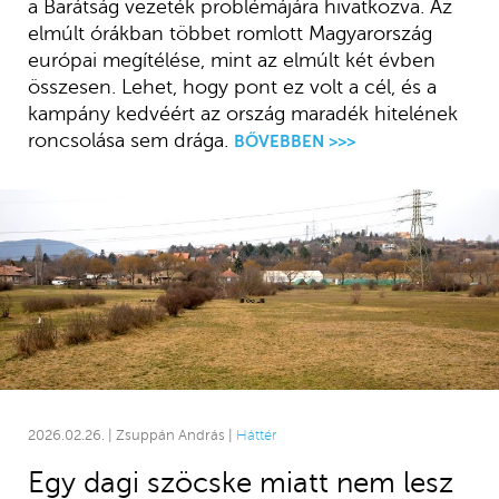
a Barátság vezeték problémájára hivatkozva. Az
elmúlt órákban többet romlott Magyarország
európai megítélése, mint az elmúlt két évben
összesen. Lehet, hogy pont ez volt a cél, és a
kampány kedvéért az ország maradék hitelének
roncsolása sem drága.
BŐVEBBEN >>>
2026.02.26. | Zsuppán András |
Háttér
Egy dagi szöcske miatt nem lesz