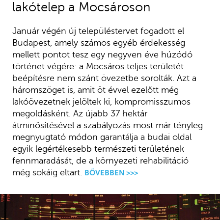
lakótelep a Mocsároson
Január végén új településtervet fogadott el
Budapest, amely számos egyéb érdekesség
mellett pontot tesz egy negyven éve húzódó
történet végére: a Mocsáros teljes területét
beépítésre nem szánt övezetbe sorolták. Azt a
háromszöget is, amit öt évvel ezelőtt még
lakóövezetnek jelöltek ki, kompromisszumos
megoldásként. Az újabb 37 hektár
átminősítésével a szabályozás most már tényleg
megnyugtató módon garantálja a budai oldal
egyik legértékesebb természeti területének
fennmaradását, de a környezeti rehabilitáció
még sokáig eltart.
BŐVEBBEN >>>