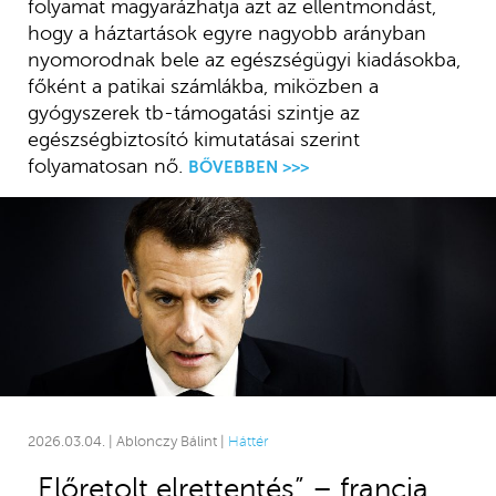
folyamat magyarázhatja azt az ellentmondást,
hogy a háztartások egyre nagyobb arányban
nyomorodnak bele az egészségügyi kiadásokba,
főként a patikai számlákba, miközben a
gyógyszerek tb-támogatási szintje az
egészségbiztosító kimutatásai szerint
folyamatosan nő.
BŐVEBBEN >>>
2026.03.04. | Ablonczy Bálint |
Háttér
„Előretolt elrettentés” – francia