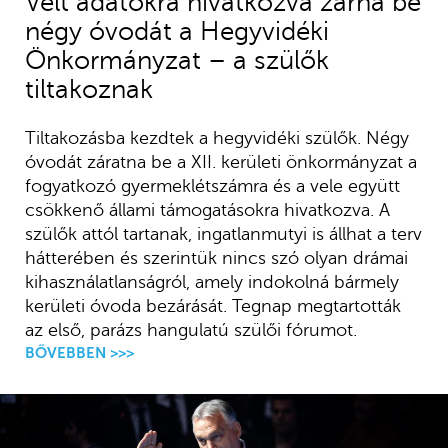
Vélt adatokra hivatkozva zárna be
négy óvodát a Hegyvidéki
Önkormányzat – a szülők
tiltakoznak
Tiltakozásba kezdtek a hegyvidéki szülők. Négy
óvodát záratna be a XII. kerületi önkormányzat a
fogyatkozó gyermeklétszámra és a vele együtt
csökkenő állami támogatásokra hivatkozva. A
szülők attól tartanak, ingatlanmutyi is állhat a terv
hátterében és szerintük nincs szó olyan drámai
kihasználatlanságról, amely indokolná bármely
kerületi óvoda bezárását. Tegnap megtartották
az első, parázs hangulatú szülői fórumot.
BŐVEBBEN >>>