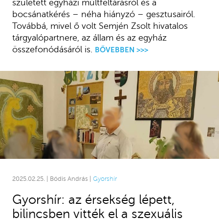
született egyházi múltfeltárásról és a
bocsánatkérés – néha hiányzó – gesztusairól.
Továbbá, mivel ő volt Semjén Zsolt hivatalos
tárgyalópartnere, az állam és az egyház
összefonódásáról is.
BŐVEBBEN >>>
2025.02.25. | Bódis András |
Gyorshír
Gyorshír: az érsekség lépett,
bilincsben vitték el a szexuális