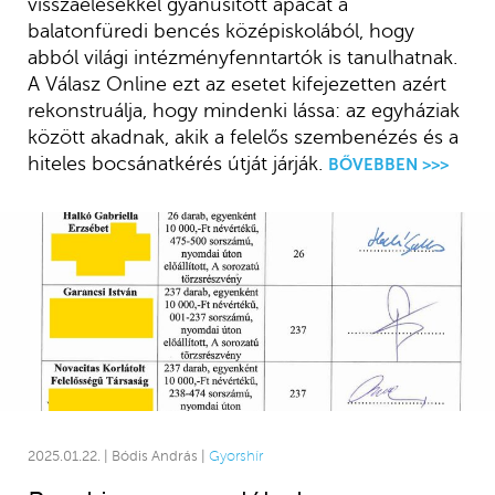
visszaélésekkel gyanúsított apácát a
balatonfüredi bencés középiskolából, hogy
abból világi intézményfenntartók is tanulhatnak.
A Válasz Online ezt az esetet kifejezetten azért
rekonstruálja, hogy mindenki lássa: az egyháziak
között akadnak, akik a felelős szembenézés és a
hiteles bocsánatkérés útját járják.
BŐVEBBEN >>>
2025.01.22. | Bódis András |
Gyorshír