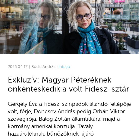
2025.04.17. | Bódis András |
Interjú
Exkluzív: Magyar Péteréknek
önkénteskedik a volt Fidesz-sztár
Gergely Éva a Fidesz-színpadok állandó fellépője
volt, férje, Doncsev András pedig Orbán Viktor
szövegírója, Balog Zoltán államtitkára, majd a
kormány amerikai konzulja. Tavaly
hazaárulóknak, bűnözőknek kijáró