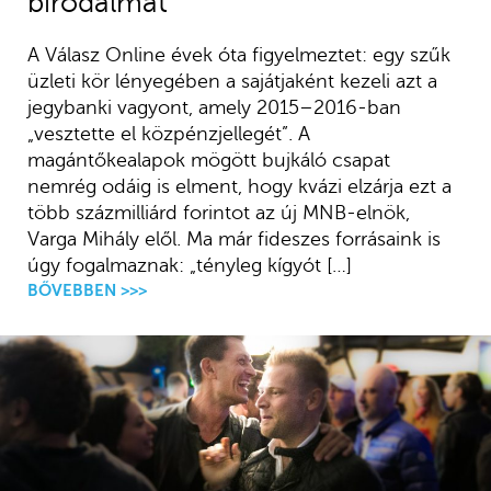
birodalmát
A Válasz Online évek óta figyelmeztet: egy szűk
üzleti kör lényegében a sajátjaként kezeli azt a
jegybanki vagyont, amely 2015–2016-ban
„vesztette el közpénzjellegét”. A
magántőkealapok mögött bujkáló csapat
nemrég odáig is elment, hogy kvázi elzárja ezt a
több százmilliárd forintot az új MNB-elnök,
Varga Mihály elől. Ma már fideszes forrásaink is
úgy fogalmaznak: „tényleg kígyót […]
BŐVEBBEN >>>