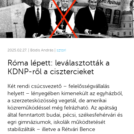
2025.02.27. | Bódis András |
sztori
Róma lépett: leválasztották a
KDNP-ről a cisztercieket
Két rendi csúcsvezető – felelősségvállalás
helyett – lényegében kimenekült az egyházból,
a szerzetesközösség vegetál, de amerikai
közreműködéssel még felrázható. Az apátság
által fenntartott budai, pécsi, székesfehérvári és
egri gimnáziumok, iskolák működtetését
stabilizálták – illetve a Rétvári Bence