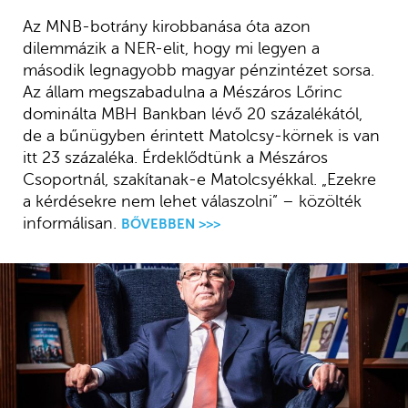
Az MNB-botrány kirobbanása óta azon
dilemmázik a NER-elit, hogy mi legyen a
második legnagyobb magyar pénzintézet sorsa.
Az állam megszabadulna a Mészáros Lőrinc
dominálta MBH Bankban lévő 20 százalékától,
de a bűnügyben érintett Matolcsy-körnek is van
itt 23 százaléka. Érdeklődtünk a Mészáros
Csoportnál, szakítanak-e Matolcsyékkal. „Ezekre
a kérdésekre nem lehet válaszolni” – közölték
informálisan.
BŐVEBBEN >>>