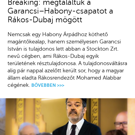
Breaking: megtaláltuk a
Garancsi–Habony-csapatot a
Rákos-Dubaj mögött
Nemcsak egy Habony Árpádhoz köthető
magántőkealap, hanem személyesen Garancsi
István is tulajdonos lett abban a Stockton Zrt.
nevű cégben, ami Rákos-Dubaj egyik
területének résztulajdonosa. A tulajdonosváltásra
alig pár nappal azelőtt került sor, hogy a magyar
állam eladta Rákosrendezőt Mohamed Alabbar
cégének.
BŐVEBBEN >>>