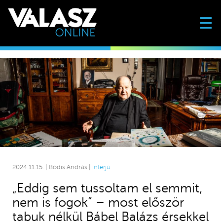
☰
2024.11.15. | Bódis András |
Interjú
„Eddig sem tussoltam el semmit,
nem is fogok” – most először
tabuk nélkül Bábel Balázs érsekkel