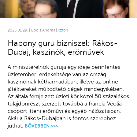
2025.01.29. | Bódis András |
sztori
Habony guru bizniszel: Rákos-
Dubaj, kaszinók, erőművek
A miniszterelnök guruja egy ideje bennfentes
üzletember: érdekeltsége van az ország
kaszinóinak kétharmadában, illetve az online
játéktereket működtető cégek mindegyikében.
Az általa fémjelzett üzleti kör közel 50 százalékos
tulajdonrészt szerzett továbbá a francia Veolia-
csoport itteni erőművi és egyéb hálózataiban.
Akár a Rákos-Dubajban is fontos szerephez
juthat.
BŐVEBBEN >>>