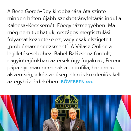
A Bese Gergő-ügy kirobbanása óta szinte
minden héten újabb szexbotrányfeltárás indul a
Kalocsa-Kecskeméti Főegyházmegyében. Ma
még nem tudhatjuk, országos megtisztulási
folyamat kezdete-e ez, vagy csak elszigetelt
„problémamenedzsment”. A Válasz Online a
legilletékesebbhez, Bábel Balázshoz fordult;
nagyinterjúnkban az érsek úgy fogalmaz, Ferenc
pápa nyomán nemcsak a pedofília, hanem az
álszentség, a kétszínűség ellen is küzdeniük kell
az egyház érdekében.
BŐVEBBEN >>>