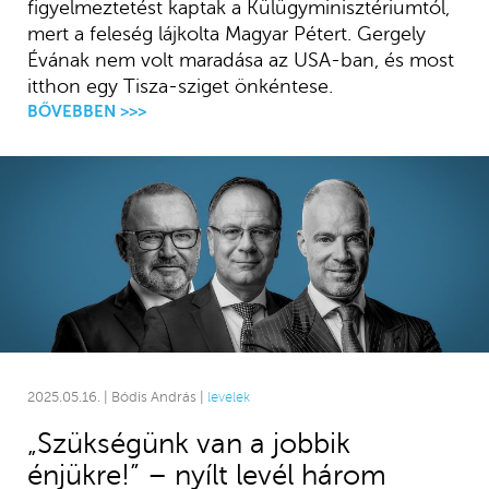
figyelmeztetést kaptak a Külügyminisztériumtól,
mert a feleség lájkolta Magyar Pétert. Gergely
Évának nem volt maradása az USA-ban, és most
itthon egy Tisza-sziget önkéntese.
BŐVEBBEN >>>
2025.05.16. | Bódis András |
levelek
„Szükségünk van a jobbik
énjükre!” – nyílt levél három