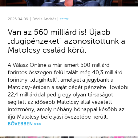
2025.04.09. | Bódis András |
sztori
Van az 560 milliárd is! Újabb
„dugipénzeket” azonosítottunk a
Matolcsy család körül
A Válasz Online a már ismert 500 milliárd
forintos összegen felül talált még 40,3 milliárd
forintnyi „dugihitelt”, amellyel a jegybank a
Matolcsy-érában a saját cégét pénzelte. További
22,4 milliárddal pedig egy olyan társaságot
segített az idősebb Matolcsy által vezetett
intézmény, amely néhány hónappal később az
ifjú Matolcsy befolyási övezetébe került.
BŐVEBBEN >>>