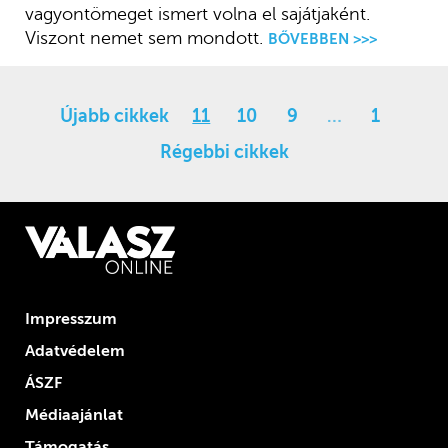
vagyontömeget ismert volna el sajátjaként.
Viszont nemet sem mondott.
BŐVEBBEN >>>
Újabb cikkek
11
10
9
…
1
Régebbi cikkek
Impresszum
Adatvédelem
ÁSZF
Médiaajánlat
Támogatás