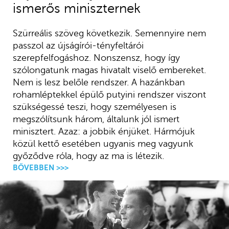
ismerős miniszternek
Szürreális szöveg következik. Semennyire nem
passzol az újságírói-tényfeltárói
szerepfelfogáshoz. Nonszensz, hogy így
szólongatunk magas hivatalt viselő embereket.
Nem is lesz belőle rendszer. A hazánkban
rohamléptekkel épülő putyini rendszer viszont
szükségessé teszi, hogy személyesen is
megszólítsunk három, általunk jól ismert
minisztert. Azaz: a jobbik énjüket. Hármójuk
közül kettő esetében ugyanis meg vagyunk
győződve róla, hogy az ma is létezik.
BŐVEBBEN >>>