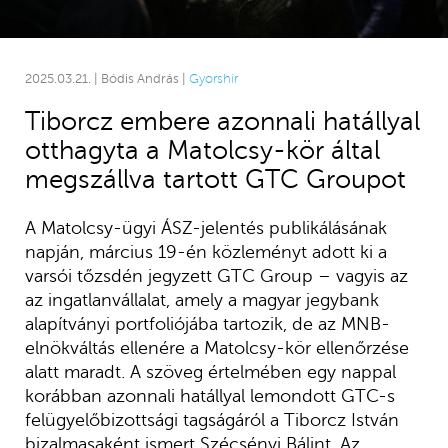
2025.03.21. | Bódis András |
Gyorshír
Tiborcz embere azonnali hatállyal
otthagyta a Matolcsy-kör által
megszállva tartott GTC Groupot
A Matolcsy-ügyi ÁSZ-jelentés publikálásának
napján, március 19-én közleményt adott ki a
varsói tőzsdén jegyzett GTC Group – vagyis az
az ingatlanvállalat, amely a magyar jegybank
alapítványi portfoliójába tartozik, de az MNB-
elnökváltás ellenére a Matolcsy-kör ellenőrzése
alatt maradt. A szöveg értelmében egy nappal
korábban azonnali hatállyal lemondott GTC-s
felügyelőbizottsági tagságáról a Tiborcz István
bizalmasaként ismert Szécsényi Bálint. Az