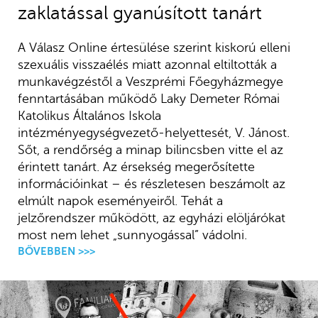
zaklatással gyanúsított tanárt
A Válasz Online értesülése szerint kiskorú elleni
szexuális visszaélés miatt azonnal eltiltották a
munkavégzéstől a Veszprémi Főegyházmegye
fenntartásában működő Laky Demeter Római
Katolikus Általános Iskola
intézményegységvezető-helyettesét, V. Jánost.
Sőt, a rendőrség a minap bilincsben vitte el az
érintett tanárt. Az érsekség megerősítette
információinkat – és részletesen beszámolt az
elmúlt napok eseményeiről. Tehát a
jelzőrendszer működött, az egyházi elöljárókat
most nem lehet „sunnyogással” vádolni.
BŐVEBBEN >>>