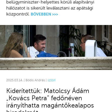
belügyminiszter-helyettes körüli alapítványi
hálózatot is sikerült leválasztani az apátsági
központról.
BŐVEBBEN >>>
2025.03.14. | Bódis András |
sztori
Kiderítettük: Matolcsy Ádám
„Kovács Petra” fedőnéven
irányíthatta magántőkealapos