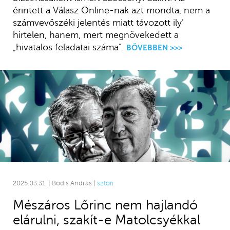
érintett a Válasz Online-nak azt mondta, nem a
számvevőszéki jelentés miatt távozott ily’
hirtelen, hanem, mert megnövekedett a
„hivatalos feladatai száma”.
BŐVEBBEN >>>
2025.03.31. | Bódis András |
sztori
Mészáros Lőrinc nem hajlandó
elárulni, szakít-e Matolcsyékkal