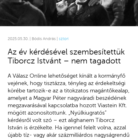
2025.05.30. | Bódis András |
sztori
Az év kérdésével szembesítettük
Tiborcz Istvánt – nem tagadott
A Válasz Online lehetőséget kínált a kormányfő
vejének, hogy tisztázza, tényleg az érdekeltségi
körébe tartozik-e az a titokzatos magántőkealap,
amelyet a Magyar Péter nagyváradi beszédének
megzavarásával kapcsolatba hozott Viastein Kft.
mögött azonosítottunk. „Nyúlkiugratós”
kérdésről volt szó – ezt alighanem Tiborcz
István is érzékelte. Ha igennel felelt volna, azzal
újabb tíz- vagy akár százmilliárdos nagyságrendű