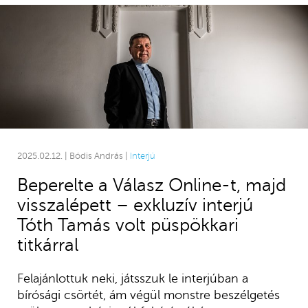
2025.02.12. | Bódis András |
Interjú
Beperelte a Válasz Online-t, majd
visszalépett – exkluzív interjú
Tóth Tamás volt püspökkari
titkárral
Felajánlottuk neki, játsszuk le interjúban a
bírósági csörtét, ám végül monstre beszélgetés