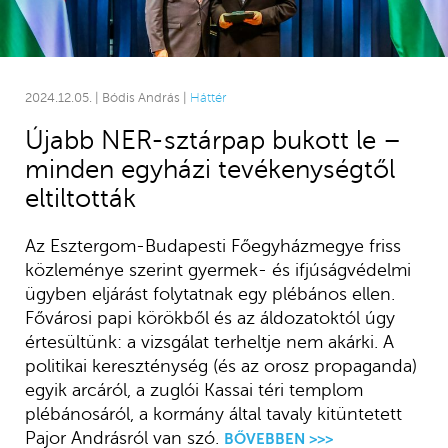
2024.12.05. | Bódis András |
Háttér
Újabb NER-sztárpap bukott le –
minden egyházi tevékenységtől
eltiltották
Az Esztergom-Budapesti Főegyházmegye friss
közleménye szerint gyermek- és ifjúságvédelmi
ügyben eljárást folytatnak egy plébános ellen.
Fővárosi papi körökből és az áldozatoktól úgy
értesültünk: a vizsgálat terheltje nem akárki. A
politikai kereszténység (és az orosz propaganda)
egyik arcáról, a zuglói Kassai téri templom
plébánosáról, a kormány által tavaly kitüntetett
Pajor Andrásról van szó.
BŐVEBBEN >>>