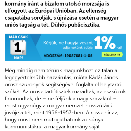
kormány iránt a bizalom utolsó morzsája is
elfogyott az Európai Unióban. Az ellenség
csapatába sorolják, s újrázása esetén a magyar
uniós tagság a tét. Dühös publicisztika.
Még mindig nem térünk magunkhoz: ez talán a
legegyértelműbb hazaárulás, mióta Kádár János
orosz szuronyok segítségével foglalta el helytartói
székét. Az orosz tartótisztek maradtak, az eszközök
finomodtak, de – ne féljünk a nagy szavaktól –
most ugyanúgy a magyar nemzet hosszútávú
jövője a tét, mint 1956-1957-ben. A rossz hír az,
hogy most nem mutogathatunk a csúnya
kommunistákra: a magyar kormány saját