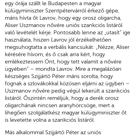
egy órája szállt le Budapesten a magyar
külügyminiszter Szentpétervárról érkező gépe,
máris hívta őt Lavrov, hogy egy orosz oligarcha,
Aliser Uszmanov nővére uniós szankciós listáról
való levételét kérje. Pontosabb lenne az „utasít” ige
használata, hiszen Lavrov jól érzékelhetően
megsuhogtatta a verbális kancsukát: „Nézze, Aliser
kérésére hívom, és ő csak arra kért, hogy
emlékeztessem Önt, hogy tett valamit a nővére
ügyében” – mondta Lavrov. Mire a megalázóan
készséges Szijjártó Péter máris sorolta, hogy
fognak a szlovákokkal közösen eljárni az ügyben –
Uszmanov nővére pedig végül lekerült a szankciós
listáról. Őszintén reméljük, hogy a derék orosz
oligarchának nincsen aranyhörcsöge, mert a
lihegően szolgálatkész magyar külügyminiszter őt
is levetette volna a szankciós listáról.
Más alkalommal Szijjártó Péter az uniós