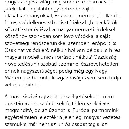
hogy az egész világ megismerte többkulacsos
játékukat. Legalább egy évtizede zajlik
plakátkampányokkal, Brüsszel-, német-, holland-,
finn-, svédellenes stb. hisztériákkal, „bot a küllők
között”-stratégiával, a magyar nemzeti érdekkel
köszönőviszonyban sem lévő vétókkal a saját
szövetségi rendszerünkkel szembeni erőpolitika.
Csak hát valódi erő nélkül: hol van például a híres
magyar modell uniós források nélkül? Gazdasági
növekedésünk szabad szemmel észrevehetetlen,
ennek nagyszerűségét pedig még egy Nagy
Mártonhoz hasonló közgazdasági zseni sem tudja
velünk elhitetni.
A most kiszivárogtatott beszélgetésekben nem
pusztán az orosz érdekek feltétlen szolgálata
megrendítő, de az üzenet is. Európai partnereink
egyértelműen jelezték: a jelenlegi magyar vezetés
számukra már nem az uniós csapat tagja, az