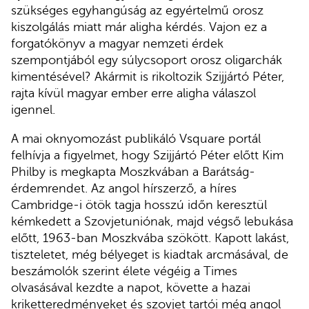
szükséges egyhangúság az egyértelmű orosz
kiszolgálás miatt már aligha kérdés. Vajon ez a
forgatókönyv a magyar nemzeti érdek
szempontjából egy súlycsoport orosz oligarchák
kimentésével? Akármit is rikoltozik Szijjártó Péter,
rajta kívül magyar ember erre aligha válaszol
igennel.
A mai oknyomozást publikáló Vsquare portál
felhívja a figyelmet, hogy Szijjártó Péter előtt Kim
Philby is megkapta Moszkvában a Barátság-
érdemrendet. Az angol hírszerző, a híres
Cambridge-i ötök tagja hosszú időn keresztül
kémkedett a Szovjetuniónak, majd végső lebukása
előtt, 1963-ban Moszkvába szökött. Kapott lakást,
tiszteletet, még bélyeget is kiadtak arcmásával, de
beszámolók szerint élete végéig a Times
olvasásával kezdte a napot, követte a hazai
kriketteredményeket és szovjet tartói még angol