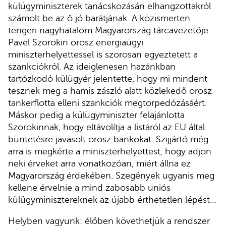
külügyminiszterek tanácskozásán elhangzottakról
számolt be az ő jó barátjának. A közismerten
tengeri nagyhatalom Magyarország tárcavezetője
Pavel Szorokin orosz energiaügyi
miniszterhelyettessel is szorosan egyeztetett a
szankciókról. Az ideiglenesen hazánkban
tartózkodó külügyér jelentette, hogy mi mindent
tesznek meg a hamis zászló alatt közlekedő orosz
tankerflotta elleni szankciók megtorpedózásáért.
Máskor pedig a külügyminiszter felajánlotta
Szorokinnak, hogy eltávolítja a listáról az EU által
büntetésre javasolt orosz bankokat. Szijjártó még
arra is megkérte a miniszterhelyettest, hogy adjon
neki érveket arra vonatkozóan, miért állna ez
Magyarország érdekében. Szegények ugyanis meg
kellene érvelnie a mind zabosabb uniós
külügyminisztereknek az újabb érthetetlen lépést…
Helyben vagyunk: élőben követhetjük a rendszer