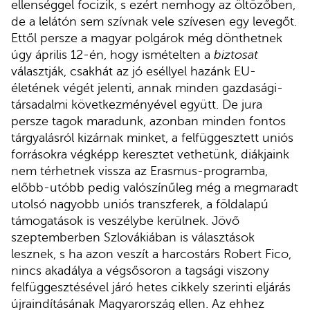
ellenséggel focizik, s ezért nemhogy az öltözőben,
de a lelátón sem szívnak vele szívesen egy levegőt.
Ettől persze a magyar polgárok még dönthetnek
úgy április 12-én, hogy ismételten a
biztosat
választják, csakhát az jó eséllyel hazánk EU-
életének végét jelenti, annak minden gazdasági-
társadalmi következményével együtt. De jura
persze tagok maradunk, azonban minden fontos
tárgyalásról kizárnak minket, a felfüggesztett uniós
forrásokra végképp keresztet vethetünk, diákjaink
nem térhetnek vissza az Erasmus-programba,
előbb-utóbb pedig valószínűleg még a megmaradt
utolsó nagyobb uniós transzferek, a földalapú
támogatások is veszélybe kerülnek. Jövő
szeptemberben Szlovákiában is választások
lesznek, s ha azon veszít a harcostárs Robert Fico,
nincs akadálya a végsősoron a tagsági viszony
felfüggesztésével járó hetes cikkely szerinti eljárás
újraindításának Magyarország ellen. Az ehhez