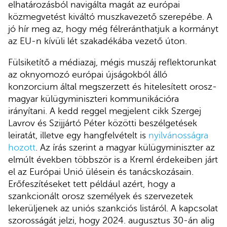
elhatározásból navigálta magát az európai
közmegvetést kiváltó muszkavezető szerepébe. A
jó hír meg az, hogy még félreránthatjuk a kormányt
az EU-n kívüli lét szakadékába vezető úton.
Fülsiketítő a médiazaj, mégis muszáj reflektorunkat
az oknyomozó európai újságokból álló
konzorcium által megszerzett és hitelesített orosz-
magyar külügyminiszteri kommunikációra
irányítani. A kedd reggel megjelent cikk Szergej
Lavrov és Szijjártó Péter közötti beszélgetések
leiratát, illetve egy hangfelvételt is
nyilvánosságra
hozott
. Az írás szerint a magyar külügyminiszter az
elmúlt években többször is a Kreml érdekeiben járt
el az Európai Unió ülésein és tanácskozásain.
Erőfeszítéseket tett például azért, hogy a
szankcionált orosz személyek és szervezetek
lekerüljenek az uniós szankciós listáról. A kapcsolat
szorosságát jelzi, hogy 2024. augusztus 30-án alig