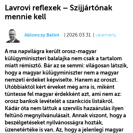
Lavrovi reflexek – Szijjártónak
mennie kell
Ablonczy Bálint
| 2026.03.31. |
vélemény
A ma napvilágra került orosz-magyar
külügyminiszteri balalajka nem csak a tartalom
miatt rémisztő. Bár az se semmi: világosan látszik,
hogy a magyar külügyminiszter nem a magyar
nemzeti érdeket képviselte. Hanem az oroszt.
Utóbbiaktól kért érveket még arra is, miként
tüntesse fel magyar érdekként azt, ami nem az:
orosz bankok levételét a szankciós listákról.
Kádár óta nem láttuk a szervilis hazaárulás ilyen
feltűnő megnyilvánulásait. Annak viszont, hogy a
beszélgetéseket nyilvánosságra hozták,
üzenetértéke is van. Az, hogy a jelenlegi magyar