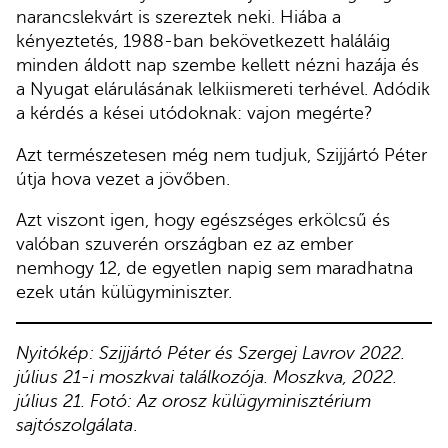
narancslekvárt is szereztek neki. Hiába a
kényeztetés, 1988-ban bekövetkezett haláláig
minden áldott nap szembe kellett nézni hazája és
a Nyugat elárulásának lelkiismereti terhével. Adódik
a kérdés a kései utódoknak: vajon megérte?
Azt természetesen még nem tudjuk, Szijjártó Péter
útja hova vezet a jövőben.
Azt viszont igen, hogy egészséges erkölcsű és
valóban szuverén országban ez az ember
nemhogy 12, de egyetlen napig sem maradhatna
ezek után külügyminiszter.
Nyitókép: Szijjártó Péter és Szergej Lavrov 2022.
július 21-i moszkvai találkozója. Moszkva, 2022.
július 21. Fotó: Az orosz külügyminisztérium
sajtószolgálata
.