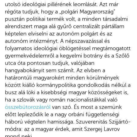
utolsó ideológiai pillérének leomlását. Azt már
régóta tudjuk, hogy a „polgári Magyarország”
pusztán politikai termék volt, a minden társadalmi
alrendszert maga alá gyűrő centralizált pártállam
képtelen elviselni az autonóm polgárt és az
autonóm intézményt. A népszavazással és
folyamatos ideológiai öblögetéssel megtámogatott
gyermekvédelemről a kegyelmi botrány és a Szőlő
utca óta pontosan tudjuk, valójában
hangyabokányit sem számít. Az elvben a
határontúli magyarokért minden körülmények
között kiálló kormánypolitika gondolkodás nélkül a
busz alá löki a kisebbségi magyar közösségeket is,
ha a szlovák vagy román nacionalistákkal való
összebútorozásról
van szó. És most a szemünk
előtt lepleződik le a nagy orbáni függetlenségi
háború végtelen hamissága. Szuverenitás Szijjártó-
módra: az a magyar érdek, amit Szergej Lavrov
mond neki.