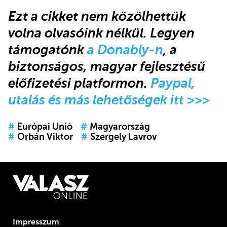
Ezt a cikket nem közölhettük
volna olvasóink nélkül
.
Legyen
támogatónk
a Donably-n
, a
biztonságos, magyar fejlesztésű
előfizetési platformon.
Paypal,
utalás és más lehetőségek itt >>>
#
Európai Unió
#
Magyarország
#
Orbán Viktor
#
Szergely Lavrov
Impresszum