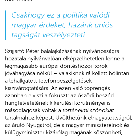
Csakhogy ez a politika valódi
magyar érdeket, hazánk uniós
tagságát veszélyezteti.
Szijjártó Péter balalajkázásának nyilvánosságra
hozatala nyilvánvalóan elképzelhetetlen lenne a
legmagasabb európai döntéshozói körök
jóváhagyása nélkül – valakiknek rá kellett bólintani
a lehallgatott telefonbeszélgetések
kiszivárogtatására. Az ezen való töprengés
azonban elviszi a fókuszt: az őszödi beszéd
hangfelvételének kikerülési körülményei is
másodlagosak voltak a
történelmi szónoklat
tartalmához képest. Üvölthetünk elhagyatottságról,
az áruló Nyugatról, de a magyar miniszterelnök és
külügyminiszter kizárólag magának köszönheti,