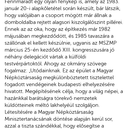
Fennmaradt egy olyan fénykép is, amely az 1983.
január 20-i alapkőletétel során készült, bár látszik,
hogy valójában a csoport mögött már állnak a
domboldalba rejtett alagsori kiszolgálószint pillérei.
Ennek az az oka, hogy az építkezés már 1982
májusában megkezdődött, és 1985 tavaszára a
szállónak el kellett készülnie, ugyanis az MSZMP
március 25-én kezdődő XIII. kongresszusára jó
néhány delegációt vártak a külföldi
testvérpártoktól. Ahogy az okmány szövege
fogalmaz: „Utódainknak. Ez az épület a Magyar
Népköztársaság megkülönböztetett tisztelettel
fogadott vendégeinek budapesti elhelyezésére
hivatott. Megépítésének célja, hogy a világ népei, a
hazánkkal barátságra törekvő nemzetek
küldötteinek méltó lakhelyéül szolgáljon.
Létesítésére a Magyar Népköztársaság
Minisztertanácsának döntése alapján kerül sor,
azzal a tiszta szándékkal, hogy elősegítse a