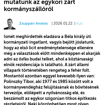
mutatunk az egykori zárt
kormányszállóról
Zsuppán András
| 2026.01.22. |
Kult
Ismét meghirdették eladásra a Béla király úti
kormányzati ingatlant, vagyis bejött jóslatunk,
hogy az első licit eredménytelensége ellenére
még a választások előtt mindenképpen el akarják
adni az ősfás budai telket, ahol a köztársasági
elnök rezidenciája is található. A zárt állami
villapark történetében rengeteg a fehér folt.
Mostantól azonban eggyel kevesebb ilyen van:
Polinszky Tibor, aki 1977 és 1985 között volt a
kormányvendégház felújításának és bővítésének
tervezője, előlépett a nyilvánosság elé, és
beszámolt az egykor szigorúan titkos építkezés
részleteiről. Neki köszönhetően most olyan