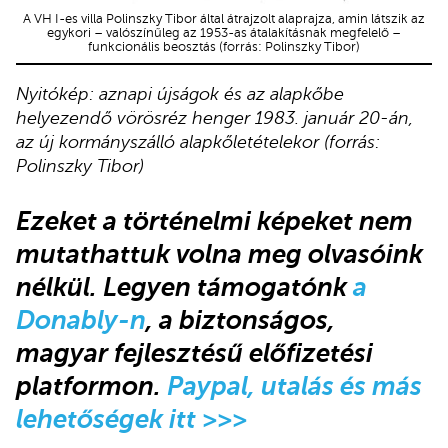
A VH I-es villa Polinszky Tibor által átrajzolt alaprajza, amin látszik az
egykori – valószínűleg az 1953-as átalakításnak megfelelő –
funkcionális beosztás (forrás: Polinszky Tibor)
Nyitókép: aznapi újságok és az alapkőbe
helyezendő vörösréz henger 1983. január 20-án,
az új kormányszálló alapkőletételekor (forrás:
Polinszky Tibor)
Ezeket a történelmi képeket nem
mutathattuk volna meg olvasóink
nélkül. Legyen támogatónk
a
Donably-n
, a biztonságos,
magyar fejlesztésű előfizetési
platformon.
Paypal, utalás és más
lehetőségek itt >>>