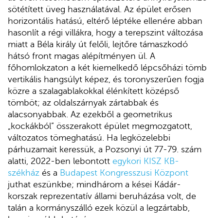
sötétített üveg használatával. Az épület erősen
horizontális hatású, eltérő léptéke ellenére abban
hasonlít a régi villákra, hogy a terepszint változása
miatt a Béla király út felőli, lejtőre támaszkodó
hátsó front magas alépítményen ül. A
főhomlokzaton a két kiemelkedő lépcsőházi tömb
vertikális hangsúlyt képez, és toronyszerűen fogja
közre a szalagablakokkal élénkített középső
tömböt; az oldalszárnyak zártabbak és
alacsonyabbak. Az ezekből a geometrikus
„kockákból” összerakott épület megmozgatott,
változatos tömeghatású. Ha legközelebbi
párhuzamait keressük, a Pozsonyi út 77-79. szám
alatti, 2022-ben lebontott
egykori KISZ KB-
székház
és a
Budapest Kongresszusi Központ
juthat eszünkbe; mindhárom a kései Kádár-
korszak reprezentatív állami beruházása volt, de
talán a kormányszálló ezek közül a legzártabb,