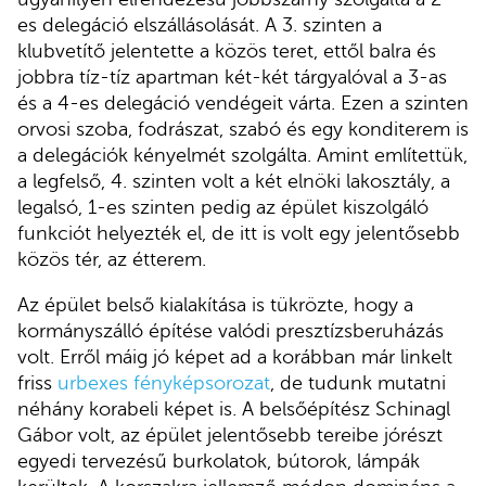
es delegáció elszállásolását. A 3. szinten a
klubvetítő jelentette a közös teret, ettől balra és
jobbra tíz-tíz apartman két-két tárgyalóval a 3-as
és a 4-es delegáció vendégeit várta. Ezen a szinten
orvosi szoba, fodrászat, szabó és egy konditerem is
a delegációk kényelmét szolgálta. Amint említettük,
a legfelső, 4. szinten volt a két elnöki lakosztály, a
legalsó, 1-es szinten pedig az épület kiszolgáló
funkciót helyezték el, de itt is volt egy jelentősebb
közös tér, az étterem.
Az épület belső kialakítása is tükrözte, hogy a
kormányszálló építése valódi presztízsberuházás
volt. Erről máig jó képet ad a korábban már linkelt
friss
urbexes fényképsorozat
, de tudunk mutatni
néhány korabeli képet is. A belsőépítész Schinagl
Gábor volt, az épület jelentősebb tereibe jórészt
egyedi tervezésű burkolatok, bútorok, lámpák