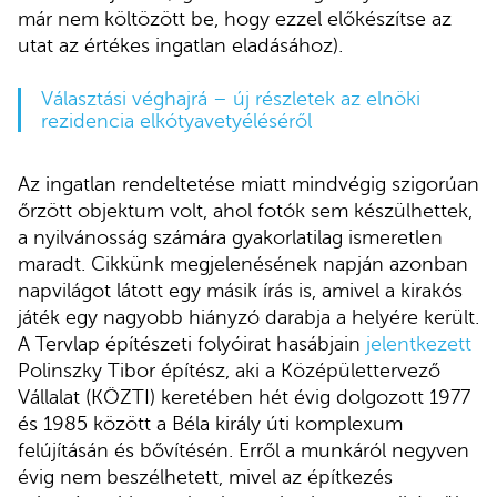
már nem költözött be, hogy ezzel előkészítse az
utat az értékes ingatlan eladásához).
Választási véghajrá – új részletek az elnöki
rezidencia elkótyavetyéléséről
Az ingatlan rendeltetése miatt mindvégig szigorúan
őrzött objektum volt, ahol fotók sem készülhettek,
a nyilvánosság számára gyakorlatilag ismeretlen
maradt. Cikkünk megjelenésének napján azonban
napvilágot látott egy másik írás is, amivel a kirakós
játék egy nagyobb hiányzó darabja a helyére került.
A Tervlap építészeti folyóirat hasábjain
jelentkezett
Polinszky Tibor építész, aki a Középülettervező
Vállalat (KÖZTI) keretében hét évig dolgozott 1977
és 1985 között a Béla király úti komplexum
felújításán és bővítésén. Erről a munkáról negyven
évig nem beszélhetett, mivel az építkezés