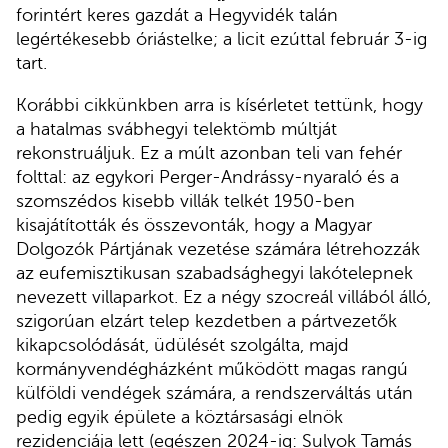
forintért keres gazdát a Hegyvidék talán
legértékesebb óriástelke; a licit ezúttal február 3-ig
tart.
Korábbi cikkünkben arra is kísérletet tettünk, hogy
a hatalmas svábhegyi telektömb múltját
rekonstruáljuk. Ez a múlt azonban teli van fehér
folttal: az egykori Perger-Andrássy-nyaraló és a
szomszédos kisebb villák telkét 1950-ben
kisajátították és összevonták, hogy a Magyar
Dolgozók Pártjának vezetése számára létrehozzák
az eufemisztikusan szabadsághegyi lakótelepnek
nevezett villaparkot. Ez a négy szocreál villából álló,
szigorúan elzárt telep kezdetben a pártvezetők
kikapcsolódását, üdülését szolgálta, majd
kormányvendégházként működött magas rangú
külföldi vendégek számára, a rendszerváltás után
pedig egyik épülete a köztársasági elnök
rezidenciája lett (egészen 2024-ig: Sulyok Tamás