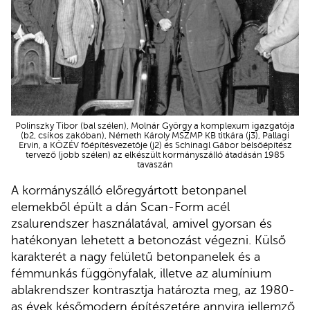
Polinszky Tibor (bal szélen), Molnár György a komplexum igazgatója
(b2, csíkos zakóban), Németh Károly MSZMP KB titkára (j3), Pallagi
Ervin, a KÖZÉV főépítésvezetője (j2) és Schinagl Gábor belsőépítész
tervező (jobb szélen) az elkészült kormányszálló átadásán 1985
tavaszán
A kormányszálló előregyártott betonpanel
elemekből épült a dán Scan-Form acél
zsalurendszer használatával, amivel gyorsan és
hatékonyan lehetett a betonozást végezni. Külső
karakterét a nagy felületű betonpanelek és a
fémmunkás függönyfalak, illetve az alumínium
ablakrendszer kontrasztja határozta meg, az 1980-
as évek későmodern építészetére annyira jellemző