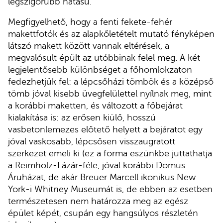
legszigorúbb hatású.
Megfigyelhető, hogy a fenti fekete-fehér
makettfotók és az alapkőletételt mutató fényképen
látszó makett között vannak eltérések, a
megvalósult épült az utóbbinak felel meg. A két
legjelentősebb különbséget a főhomlokzaton
fedezhetjük fel: a lépcsőházi tömbök és a középső
tömb jóval kisebb üvegfelülettel nyílnak meg, mint
a korábbi maketten, és változott a főbejárat
kialakítása is: az erősen kiülő, hosszú
vasbetonlemezes előtető helyett a bejáratot egy
jóval vaskosabb, lépcsősen visszaugratott
szerkezet emeli ki (ez a forma eszünkbe juttathatja
a Reimholz-Lázár-féle, jóval korábbi Domus
Áruházat, de akár Breuer Marcell ikonikus New
York-i Whitney Museumát is, de ebben az esetben
természetesen nem határozza meg az egész
épület képét, csupán egy hangsúlyos részletén