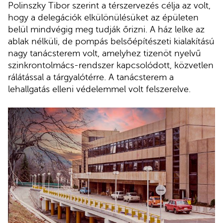
Polinszky Tibor szerint a térszervezés célja az volt,
hogy a delegációk elkülönülésüket az épületen
belül mindvégig meg tudják őrizni. A ház lelke az
ablak nélküli, de pompás belsőépítészeti kialakítású
nagy tanácsterem volt, amelyhez tizenöt nyelvű
szinkrontolmács-rendszer kapcsolódott, közvetlen
rálátással a tárgyalótérre. A tanácsterem a
lehallgatás elleni védelemmel volt felszerelve.