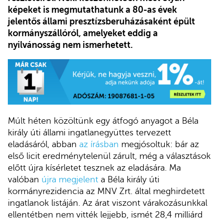
képeket is megmutathatunk a 80-as évek
jelentős állami presztízsberuházásaként épült
kormányszállóról, amelyeket eddig a
nyilvánosság nem ismerhetett.
Múlt héten közöltünk egy átfogó anyagot a Béla
király úti állami ingatlanegyüttes tervezett
eladásáról, abban
az írásban
megjósoltuk: bár az
első licit eredménytelenül zárult, még a választások
előtt újra kísérletet tesznek az eladására. Ma
valóban
újra megjelent
a Béla király úti
kormányrezidencia az MNV Zrt. által meghirdetett
ingatlanok listáján. Az árat viszont várakozásunkkal
ellentétben nem vitték lejjebb, ismét 28,4 milliárd