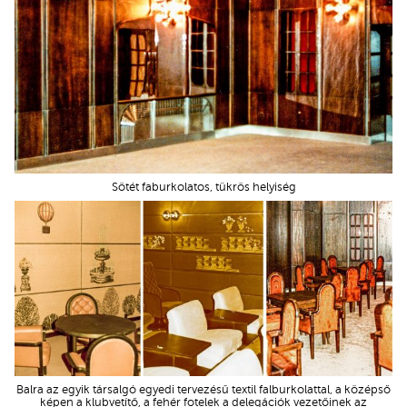
Sötét faburkolatos, tükrös helyiség
Balra az egyik társalgó egyedi tervezésű textil falburkolattal, a középső
képen a klubvetítő, a fehér fotelek a delegációk vezetőinek az