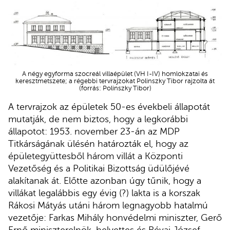
A négy egyforma szocreál villaépület (VH I-IV) homlokzatai és
keresztmetszete; a régebbi tervrajzokat Polinszky Tibor rajzolta át
(forrás: Polinszky Tibor)
A tervrajzok az épületek 50-es évekbeli állapotát
mutatják, de nem biztos, hogy a legkorábbi
állapotot: 1953. november 23-án az MDP
Titkárságának ülésén határozták el, hogy az
épületegyüttesből három villát a Központi
Vezetőség és a Politikai Bizottság üdülőjévé
alakítanak át. Előtte azonban úgy tűnik, hogy a
villákat legalábbis egy évig (?) lakta is a korszak
Rákosi Mátyás utáni három legnagyobb hatalmú
vezetője: Farkas Mihály honvédelmi miniszter, Gerő