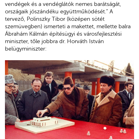
vendégek és a vendéglátók nemes barátságát,
országaik jószándéku együttműködését.” A
tervező, Polinszky Tibor (középen sötét
szemüvegben) ismerteti a makettet, mellette balra
Ábrahám Kálmán építésügyi és városfejlesztési
miniszter, tőle jobbra dr. Horváth István
belügyminiszter: