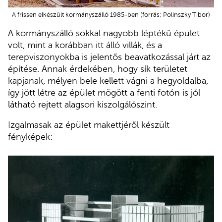
A frissen elkészült kormányszálló 1985-ben (forrás: Polinszky Tibor)
A kormányszálló sokkal nagyobb léptékű épület
volt, mint a korábban itt álló villák, és a
terepviszonyokba is jelentős beavatkozással járt az
építése. Annak érdekében, hogy sík területet
kapjanak, mélyen bele kellett vágni a hegyoldalba,
így jött létre az épület mögött a fenti fotón is jól
látható rejtett alagsori kiszolgálószint.
Izgalmasak az épület makettjéről készült
fényképek: