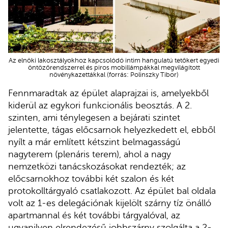
Az elnöki lakosztályokhoz kapcsolódó intim hangulatú tetőkert egyedi
öntözőrendszerrel és piros mobillámpákkal megvilágított
növénykazettákkal (forrás: Polinszky Tibor)
Fennmaradtak az épület alaprajzai is, amelyekből
kiderül az egykori funkcionális beosztás. A 2.
szinten, ami ténylegesen a bejárati szintet
jelentette, tágas előcsarnok helyezkedett el, ebből
nyílt a már említett kétszint belmagasságú
nagyterem (plenáris terem), ahol a nagy
nemzetközi tanácskozásokat rendezték; az
előcsarnokhoz további két szalon és két
protokolltárgyaló csatlakozott. Az épület bal oldala
volt az 1-es delegációnak kijelölt szárny tíz önálló
apartmannal és két további tárgyalóval, az
ugyanilyen elrendezésű jobbszárny szolgálta a 2-