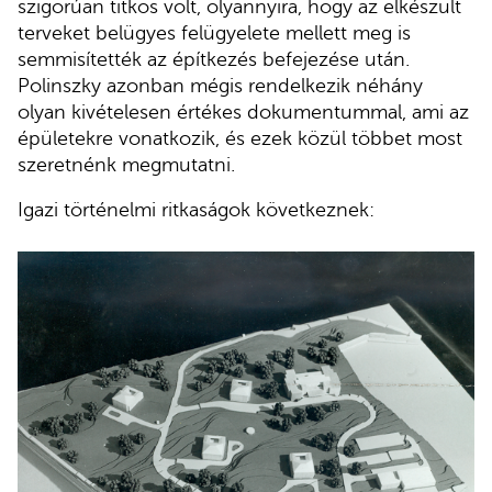
szigorúan titkos volt, olyannyira, hogy az elkészült
terveket belügyes felügyelete mellett meg is
semmisítették az építkezés befejezése után.
Polinszky azonban mégis rendelkezik néhány
olyan kivételesen értékes dokumentummal, ami az
épületekre vonatkozik, és ezek közül többet most
szeretnénk megmutatni.
Igazi történelmi ritkaságok következnek: