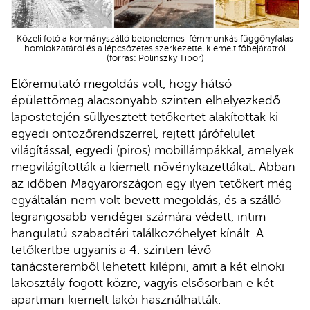
Közeli fotó a kormányszálló betonelemes-fémmunkás függönyfalas
homlokzatáról és a lépcsőzetes szerkezettel kiemelt főbejáratról
(forrás: Polinszky Tibor)
Előremutató megoldás volt, hogy hátsó
épülettömeg alacsonyabb szinten elhelyezkedő
lapostetején süllyesztett tetőkertet alakítottak ki
egyedi öntözőrendszerrel, rejtett járófelület-
világítással, egyedi (piros) mobillámpákkal, amelyek
megvilágították a kiemelt növénykazettákat. Abban
az időben Magyarországon egy ilyen tetőkert még
egyáltalán nem volt bevett megoldás, és a szálló
legrangosabb vendégei számára védett, intim
hangulatú szabadtéri találkozóhelyet kínált. A
tetőkertbe ugyanis a 4. szinten lévő
tanácsteremből lehetett kilépni, amit a két elnöki
lakosztály fogott közre, vagyis elsősorban e két
apartman kiemelt lakói használhatták.