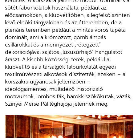
kerültek. A korszakra jellemző módon domináns a
sötét faburkolatok használata, például az
előcsarnokban, a klubvetítőben, a legfelső szinten
lévő elnöki tárgyalóban és az étteremben, de a
plenáris teremben például a mintás vörös tapéta
dominált, ami a krómozott, gömblámpás
csillárokkal és a mennyezet „rétegzett”
dekorációjával sajátos „luxusűrhajó” hangulatot
áraszt. A kisebb közösségi terek, például a
klubvetítő és a társalgók falburkolatát egyedi
textilművészeti alkotások díszítették, ezeken – a
korszakra ugyancsak jellemzően –
ideológiamentes, múltidéző-historizáló
motívumok, lombos fák, barokk szökőkutak, vázák,
Szinyei Merse Pál léghajója jelennek meg.