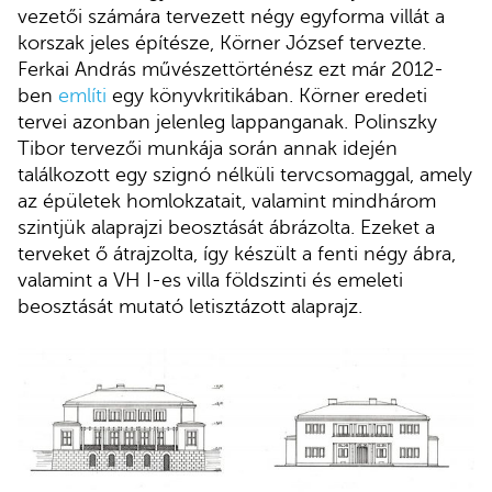
vezetői számára tervezett négy egyforma villát a
korszak jeles építésze, Körner József tervezte.
Ferkai András művészettörténész ezt már 2012-
ben
említi
egy könyvkritikában. Körner eredeti
tervei azonban jelenleg lappanganak. Polinszky
Tibor tervezői munkája során annak idején
találkozott egy szignó nélküli tervcsomaggal, amely
az épületek homlokzatait, valamint mindhárom
szintjük alaprajzi beosztását ábrázolta. Ezeket a
terveket ő átrajzolta, így készült a fenti négy ábra,
valamint a VH I-es villa földszinti és emeleti
beosztását mutató letisztázott alaprajz.