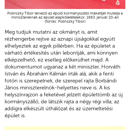
Polinszky Tibor tervező az épülő kormányszálló makettjét mutatja a
minisztereknek az épület alapkőletételekor, 1983. január 20-án
(forrás: Polinszky Tibor)
Meg tudjuk mutatni az okmányt is, amit
rézhengerbe rejtve az aznapi újságokkal együtt
elhelyeztek az egyik pillérben. Ha az épületet a
várható értékesítés után lebontják, ami könnyen
elképzelhető, ez esetleg előkerülhet majd. A
dokumentumot ugyanaz a két miniszter, Horváth
István és Ábrahám Kálmán írták alá, akik a fenti
fotón is szerepelnek, de szerepel rajta Borbándi
János miniszterelnök-helyettes neve is. A kis
helyszínrajzon a feketével jelzett épülettömb az új
kormányszálló, de látszik rajta a négy régi villa, az
addigra elkészült úthálózat és az üzemeltetési
épület is.