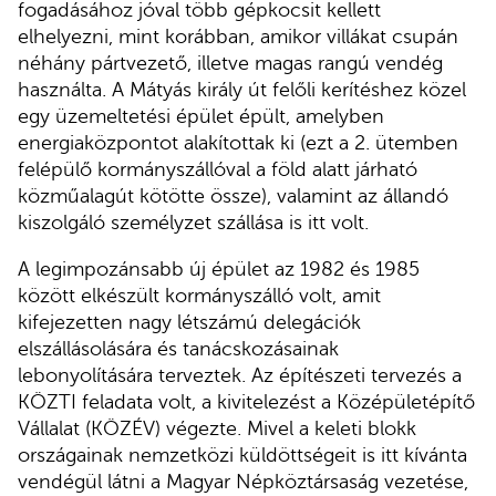
fogadásához jóval több gépkocsit kellett
elhelyezni, mint korábban, amikor villákat csupán
néhány pártvezető, illetve magas rangú vendég
használta. A Mátyás király út felőli kerítéshez közel
egy üzemeltetési épület épült, amelyben
energiaközpontot alakítottak ki (ezt a 2. ütemben
felépülő kormányszállóval a föld alatt járható
közműalagút kötötte össze), valamint az állandó
kiszolgáló személyzet szállása is itt volt.
A legimpozánsabb új épület az 1982 és 1985
között elkészült kormányszálló volt, amit
kifejezetten nagy létszámú delegációk
elszállásolására és tanácskozásainak
lebonyolítására terveztek. Az építészeti tervezés a
KÖZTI feladata volt, a kivitelezést a Középületépítő
Vállalat (KÖZÉV) végezte. Mivel a keleti blokk
országainak nemzetközi küldöttségeit is itt kívánta
vendégül látni a Magyar Népköztársaság vezetése,