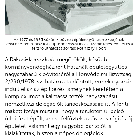
Az 1977 és 1985 között kibővített épületegyüttes makettjének
fényképe, amin látszik az új kormányszálló, az üzemeltetési épület és a
feltáró úthálózat (forrás: Polinszky Tibor)
A Rákosi-korszakból megörökölt, később
kormányvendégházként használt épületegyüttes
nagyszabású kibővítéséről a Honvédelmi Bizottság
2/290/1978. sz. határozata döntött; ennek nyomán
indult el az az építkezés, amelynek keretében a
komplexumot alkalmassá tették nagyszabású
nemzetközi delegációk tanácskozásaira is. A fenti
makett fotója mutatja, hogy a területen új belső
úthálózat épült, amire felfűzték az összes régi és új
épületet, valamint egy nagyobb parkolót is
kialakítottak, hiszen a népes delegációk