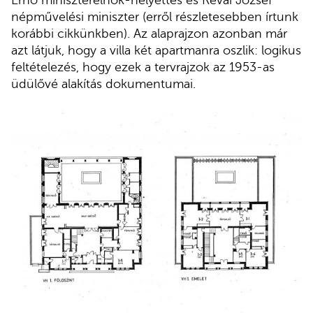
Ernő miniszterelnök-helyettes és Révai József
népművelési miniszter (erről részletesebben írtunk
korábbi cikkünkben). Az alaprajzon azonban már
azt látjuk, hogy a villa két apartmanra oszlik: logikus
feltételezés, hogy ezek a tervrajzok az 1953-as
üdülővé alakítás dokumentumai.