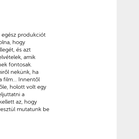
az egész produkciót
volna, hogy
llegét, és azt
elvételek, amik
nek fontosak.
iről nekünk, ha
 a film… Innentől
le, holott volt egy
juttatni a
ellett az, hogy
eresztül mutatunk be