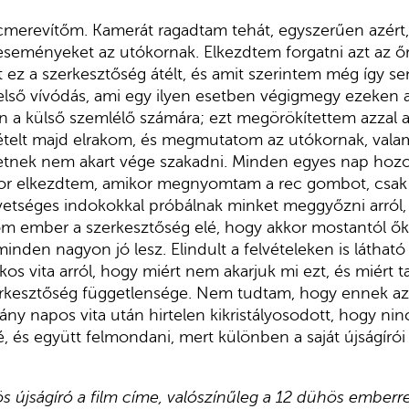
ncmerevítőm. Kamerát ragadtam tehát, egyszerűen azért
eményeket az utókornak. Elkezdtem forgatni azt az őrüle
t ez a szerkesztőség átélt, és amit szerintem még így se
a belső vívódás, ami egy ilyen esetben végigmegy ezeken
n a külső szemlélő számára; ezt megörökítettem azzal a 
ételt majd elrakom, és megmutatom az utókornak, valam
etnek nem akart vége szakadni. Minden egyes nap hozo
or elkezdtem, amikor megnyomtam a rec gombot, csak 
evetséges indokokkal próbálnak minket meggyőzni arról
m ember a szerkesztőség elé, hogy akkor mostantól ők 
inden nagyon jó lesz. Elindult a felvételeken is látható
s vita arról, hogy miért nem akarjuk mi ezt, és miért t
kesztőség függetlensége. Nem tudtam, hogy ennek az 
hány napos vita után hirtelen kikristályosodott, hogy ni
 elé, és együtt felmondani, mert különben a saját újságíró
ös újságíró a film címe, valószínűleg a 12 dühös emberre