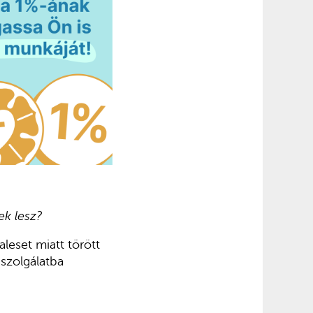
ek lesz?
leset miatt törött
 szolgálatba