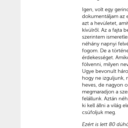
Igen, volt egy geri
dokumentáljam az es
azt a hevületet, ami
kívülről. Az a fajt
szerintem ismeretle
néhány napnyi felv
fogom. De a történ
érdekességet. Amik
fölvenni, milyen n
Ugye bevonult háro
hogy ne izguljunk, m
heves, de nagyon oko
megmaradjon a szer
felállunk. Aztán né
ki kell állni a világ
csúfoljuk meg.
Ezért is lett 80 düh