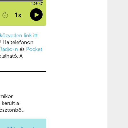
közvetlen link itt
.
! Ha telefonon
Radio-n
és
Pocket
alálható. A
amikor
került a
ösztönből.