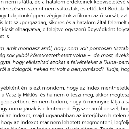
án nem is látta, de a hatalom érdekeinek képviseletévé 
telmezésem szerint nem változtak, és ettől lett Bodolai 
ogy tulajdonképpen végigvittük a filmen az ő sorsát, az
s lett szupergazdag, sikeres és a hatalom által felemel
icsit elhagyatva, elfelejtve egyszerű ügyvédként folyta
 is.
m, amit mondasz arról, hogy nem volt pontosan tisztáb
elég sok jelből következtethetett volna –, de most, évek
agyta, hogy elkészítsd azokat a felvételeket a Duna-part
rről a dologról, neked mi volt a benyomásod? Tudja, ho
gyébként én is ezt mondom, hogy az Index menthetetle
én a Vaszily Miklós, és ha nem ő teszi meg, akkor megtes
 gépezetben. Én nem tudom, hogy ő mennyire látja a saj
ogy önmagának is ellentmond. Egyszer arról beszél, h
i az Indexet, majd ugyanabban az interjúban hirtelen 
 hogy az Indexet már nem lehetett megmenteni, legfel