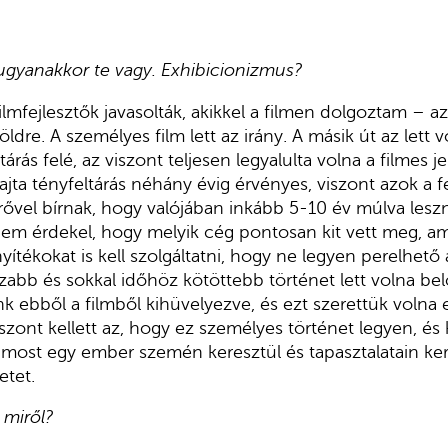
 ugyanakkor te vagy. Exhibicionizmus?
ilmfejlesztők javasolták, akikkel a filmen dolgoztam – 
öldre. A személyes film lett az irány. A másik út az lett 
árás felé, az viszont teljesen legyalulta volna a filmes je
ajta tényfeltárás néhány évig érvényes, viszont azok a f
erővel bírnak, hogy valójában inkább 5-10 év múlva lesz
em érdekel, hogy melyik cég pontosan kit vett meg, am
nyítékokat is kell szolgáltatni, hogy ne legyen perelhető
zabb és sokkal időhöz kötöttebb történet lett volna belő
k ebből a filmből kihüvelyezve, és ezt szerettük volna el
zont kellett az, hogy ez személyes történet legyen, és k
t most egy ember szemén keresztül és tapasztalatain k
etet.
 miről?