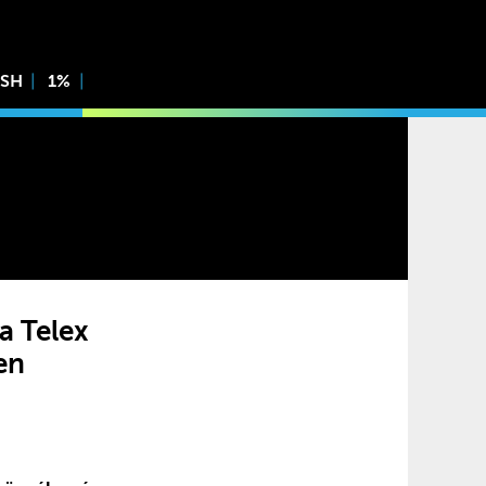
ISH
1%
a Telex
en