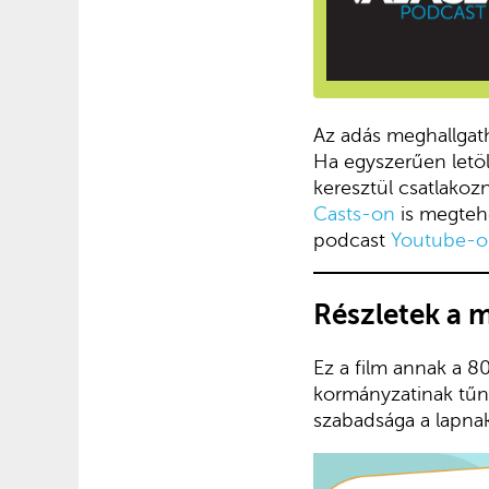
Az adás meghallgath
Ha egyszerűen let
keresztül csatlako
Casts-on
is megteh
podcast
Youtube-on
Részletek a 
Ez a film annak a 8
kormányzatinak tűn
szabadsága a lapnak