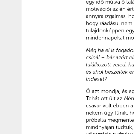
egy idő múlva ő tal
motivációi az én ér
annyira izgalmas, h
hogy ráadásul nem i
tulajdonképpen egy k
mindennapokat most
Még ha el is fogado
csinál – bár azért 
találkozott veled, h
és ahol beszéltek e
Indexet?
Ő azt mondja, és e
Tehát ott ült az él
csavar volt ebben a
nekem úgy tűnik, h
próbálta megmenten
mindnyájan tudtuk,