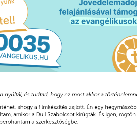
 nyúltál, és tudtad, hogy ez most akkor a történelemn
ténet, ahogy a filmkészítés zajlott. Én egy hegymászóba
tam, amikor a Dull Szabolcsot kirúgták. És igen, rögtön
berohantam a szerkesztőségbe.