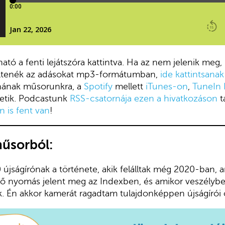
ató a fenti lejátszóra kattintva. Ha az nem jelenik meg,
öltenék az adásokat mp3-formátumban,
ide kattintsanak
znának műsorunkra, a
Spotify
mellett
iTunes-on
,
TuneIn 
etik. Podcastunk
RSS-csatornája ezen a hivatkozáson
t
 is fent van
!
műsorból:
0 újságírónak a története, akik felálltak még 2020-ban, 
ő nyomás jelent meg az Indexben, és amikor veszélybe 
. Én akkor kamerát ragadtam tulajdonképpen újságírói 