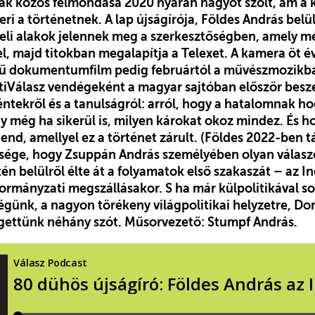
nak közös felmondása 2020 nyarán nagyot szólt, ám 
ri a történetnek. A lap újságírója, Földes András belül
li alakok jelennek meg a szerkesztőségben, amely 
, majd titokban megalapítja a Telexet. A kamera öt év
ű dokumentumfilm pedig februártól a művészmozikban
tiVálasz vendégeként a magyar sajtóban először beszé
téntekről és a tanulságról: arról, hogy a hatalomnak h
gy még ha sikerül is, milyen károkat okoz mindez. És ho
end, amellyel ez a történet zárult. (Földes 2022-ben tá
sége, hogy Zsuppán András személyében olyan válaszos
tén belülről élte át a folyamatok első szakaszát – az I
kormányzati megszállásakor. S ha már külpolitikával s
dégünk, a nagyon törékeny világpolitikai helyzetre, D
tegettünk néhány szót. Műsorvezető: Stumpf András.