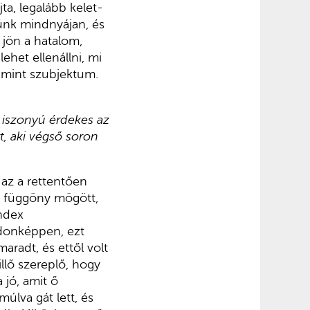
ta, legalább kelet-
tünk mindnyájan, és
jön a hatalom,
ehet ellenállni, mi
, mint szubjektum.
n iszonyú érdekes az
, aki végső soron
 az a rettentően
om függöny mögött,
Index
jdonképpen, ezt
radt, és ettől volt
llő szereplő, hogy
 jó, amit ő
úlva gát lett, és