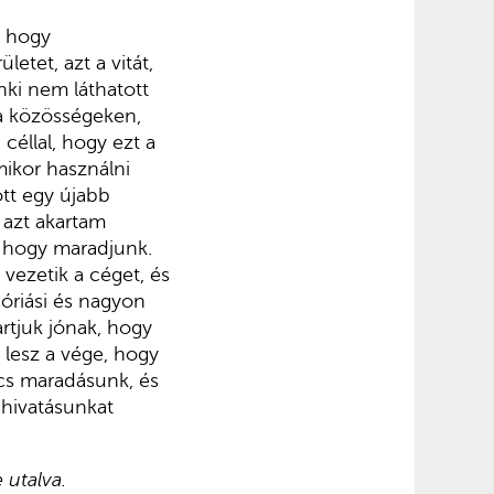
, hogy
tet, azt a vitát,
nki nem láthatott
 a közösségeken,
céllal, hogy ezt a
ikor használni
tt egy újabb
azt akartam
, hogy maradjunk.
vezetik a céget, és
 óriási és nagyon
artjuk jónak, hogy
lesz a vége, hogy
ncs maradásunk, és
i hivatásunkat
 utalva.