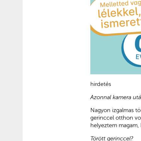
hirdetés
Azonnal kamera után
Nagyon izgalmas tör
gerinccel otthon vol
helyeztem magam, 
Törött gerinccel?