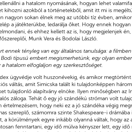
 ellenállni a hatalom nyomásának, hogyan lehet valamifaj
 kihozni azokból a történetekből, amit itt mi is megél
n nagyon sokan élnek meg az utóbbi tíz évben, amikor 
elép a játékterükbe, ledarálja őket. Hogy ennek hogyan l
 elmondani, és ehhez kellett az is, hogy megjelenjek én
 főszereplői, Munk Vera és Bodolai László.
rt ennek tényleg van egy általános tanulsága: a filmbe
y Bodi típusú embert megismerhetünk, egy olyan embert
y a hatalom elfoglaljon egy szerkesztőséget.
ndex ügyvédje volt huszonévekig, és amikor megtörtént
iós váltás, amit Simicska talált ki tulajdonképpen hár
exet tulajdonló alapítvány elnöke. Ilyen minőségben az 
lós záloga. Tehát ő egy jó szándékú stróman volt tula
 értelmezésem, hogy neki ez a jó szándéka végig megma
as szereplő, számomra szinte Shakespeare-i drámába i
t, a körülmények egyre inkább olyanná váltak, hogy az a
osan fenntartani, egy idő múlva kényszer lett, egy idő m