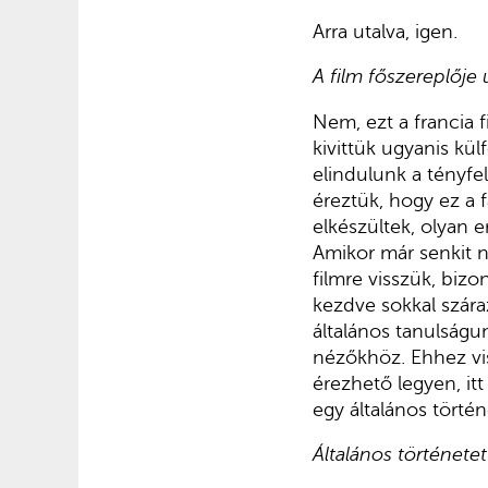
Arra utalva, igen.
A film főszereplője
Nem, ezt a francia f
kivittük ugyanis külf
elindulunk a tényfelt
éreztük, hogy ez a f
elkészültek, olyan 
Amikor már senkit n
filmre visszük, bizo
kezdve sokkal szára
általános tanulságun
nézőkhöz. Ehhez vis
érezhető legyen, it
egy általános történ
Általános történetet