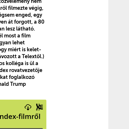
a közvélemény nem
ről filmezte végig,
mégsem enged, egy
en át forgott, a 80
 lesz látható.
l most a film
ogyan lehet
gy miért is kelet-
vozott a Telextől.)
 kolléga is ül a
ndex rovatvezetője
okat foglalkozó
onald Trump