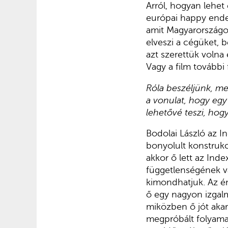
Arról, hogyan lehet
európai happy endet
amit Magyarországo
elveszi a cégüket, b
azt szerettük volna
Vagy a film további
Róla beszéljünk, me
a vonulat, hogy eg
lehetővé teszi, hog
Bodolai László az I
bonyolult konstrukc
akkor ő lett az Ind
függetlenségének va
kimondhatjuk. Az én
ő egy nagyon izgalm
miközben ő jót akar
megpróbált folyamat