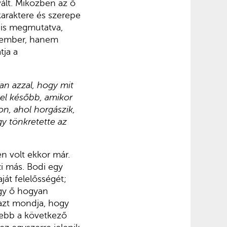
vált. Miközben az ő
karaktere és szerepe
t is megmutatva,
t ember, hanem
tja a
an azzal, hogy mit
kel később, amikor
on, ahol horgászik,
gy tönkretette az
n volt ekkor már.
zi más. Bodi egy
át felelősségét;
ogy ő hogyan
azt mondja, hogy
jebb a következő