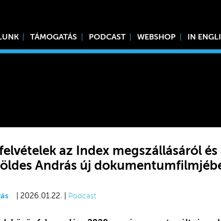
LUNK
TÁMOGATÁS
PODCAST
WEBSHOP
IN ENGL
felvételek az Index megszállásáról és 
 Földes András új dokumentumfilmjéb
ás
| 2026.01.22. |
Podcast