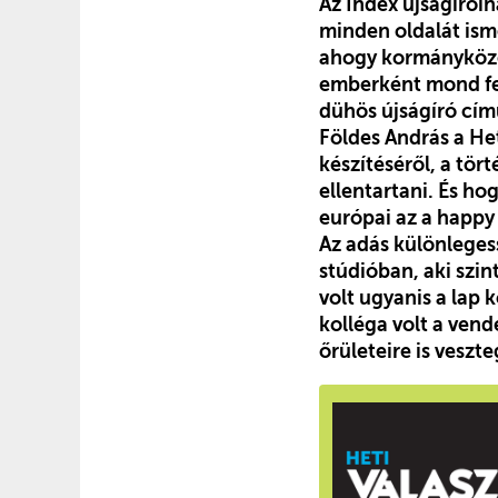
Az Index újságírói
minden oldalát isme
ahogy kormányköze
emberként mond fel
dühös újságíró cím
Földes András a He
készítéséről, a tör
ellentartani. És ho
európai az a happy 
Az adás különleges
stúdióban, aki szin
volt ugyanis a lap 
kolléga volt a ven
őrületeire is vesz