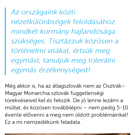
Az országaink közti
nézetkülönbségek feloldásához
mindkét kormány hajlandósága
szükséges. Tisztázzuk közösen a
történelmi vitákat, értsük meg
egymást, tanuljuk meg tolerálni
egymás érzékenységeit!
Még akkor is, ha az átlagszlovák nem az Osztrák–
Magyar Monarchia szlovák függetlenségi
törekvéseivel kel és fekszik. De jó lenne lezárni a
múltat, és közösen továbblépni – nem pedig 5-10
évente elővenni a meg nem oldott problémáinkat!
Ez a mi nemzedékünk feladata.