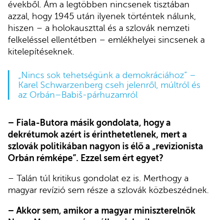
évekből. Ám a legtöbben nincsenek tisztában
azzal, hogy 1945 után ilyenek történtek nálunk,
hiszen – a holokauszttal és a szlovák nemzeti
felkeléssel ellentétben – emlékhelyei sincsenek a
kitelepítéseknek.
„Nincs sok tehetségünk a demokráciához” –
Karel Schwarzenberg cseh jelenről, múltról és
az Orbán–Babiš-párhuzamról
– Fiala-Butora másik gondolata, hogy a
dekrétumok azért is érinthetetlenek, mert a
szlovák politikában nagyon is élő a „revizionista
Orbán rémképe”. Ezzel sem ért egyet?
– Talán túl kritikus gondolat ez is. Merthogy a
magyar revízió sem része a szlovák közbeszédnek.
– Akkor sem, amikor a magyar miniszterelnök