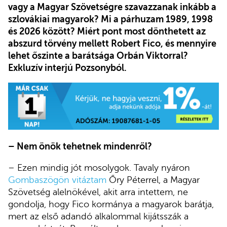
vagy a Magyar Szövetségre szavazzanak inkább a
szlovákiai magyarok? Mi a párhuzam 1989, 1998
és 2026 között? Miért pont most dönthetett az
abszurd törvény mellett Robert Fico, és mennyire
lehet őszinte a barátsága Orbán Viktorral?
Exkluzív interjú Pozsonyból.
– Nem önök tehetnek mindenről?
– Ezen mindig jót mosolygok. Tavaly nyáron
Gombaszögön vitáztam
Őry Péterrel, a Magyar
Szövetség alelnökével, akit arra intettem, ne
gondolja, hogy Fico kormánya a magyarok barátja,
mert az első adandó alkalommal kijátsszák a