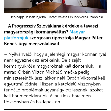
„Fico napjai lassan lejárnak” (fotó: Válasz Online/Vörös Szabolcs)
– A Progresszív Szlovákiának érdeke a tavaszi
magyarországi kormányváltás?
Magyar
platformjuk
szorgosan riposztolja Magyar Péter
Beneš-ügyi megszólalásait.
– Nyilvánvaló, hogy a jelenlegi magyar kormánnyal
nem egyeznek az értékeink. De a saját
kormányukról a magyaroknak kell dönteniük. Ha
marad Orbán Viktor, Michal Šimečka pedig
miniszterelnök lesz, akkor neki Orbán Viktorral kell
együttműködnie. Hiszen a kétoldalú viszonyban
fennálló problémák ugyanúgy ott lesznek, azokat
kell hát megoldanunk. Akárki lesz hatalmon
Pozsonyban és Budapesten.