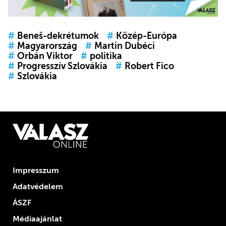
#
Beneš-dekrétumok
#
Közép-Európa
#
Magyarország
#
Martin Dubéci
#
Orbán Viktor
#
politika
#
Progresszív Szlovákia
#
Robert Fico
#
Szlovákia
Impresszum
Adatvédelem
ÁSZF
Médiaajánlat