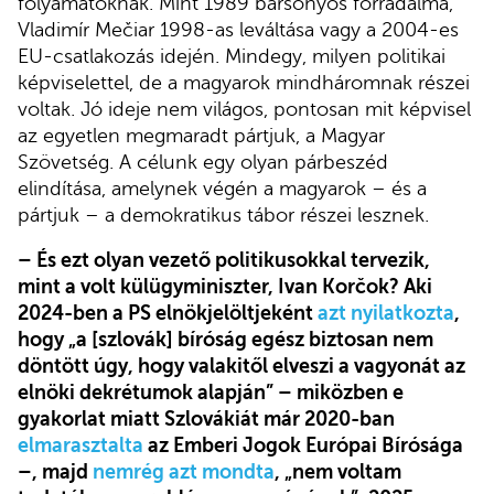
folyamatoknak. Mint 1989 bársonyos forradalma,
Vladimír Mečiar 1998-as leváltása vagy a 2004-es
EU-csatlakozás idején. Mindegy, milyen politikai
képviselettel, de a magyarok mindháromnak részei
voltak. Jó ideje nem világos, pontosan mit képvisel
az egyetlen megmaradt pártjuk, a Magyar
Szövetség. A célunk egy olyan párbeszéd
elindítása, amelynek végén a magyarok – és a
pártjuk – a demokratikus tábor részei lesznek.
– És ezt olyan vezető politikusokkal tervezik,
mint a volt külügyminiszter, Ivan Korčok? Aki
2024-ben a PS elnökjelöltjeként
azt nyilatkozta
,
hogy „a [szlovák] bíróság egész biztosan nem
döntött úgy, hogy valakitől elveszi a vagyonát az
elnöki dekrétumok alapján” – miközben e
gyakorlat miatt Szlovákiát már 2020-ban
elmarasztalta
az Emberi Jogok Európai Bírósága
–, majd
nemrég azt mondta
, „nem voltam