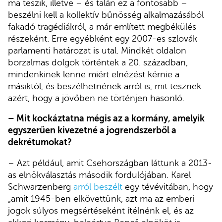
ma teszik, illetve – és talán ez a fontosabb –
beszélni kell a kollektív bűnösség alkalmazásából
fakadó tragédiákról, a már említett megbékülés
részeként. Erre egyébként egy 2007-es szlovák
parlamenti határozat is utal. Mindkét oldalon
borzalmas dolgok történtek a 20. században,
mindenkinek lenne miért elnézést kérnie a
másiktól, és beszélhetnének arról is, mit tesznek
azért, hogy a jövőben ne történjen hasonló.
– Mit kockáztatna mégis az a kormány, amelyik
egyszerűen kivezetné a jogrendszerből a
dekrétumokat?
– Azt például, amit Csehországban láttunk a 2013-
as elnökválasztás második fordulójában. Karel
Schwarzenberg
arról beszélt
egy tévévitában, hogy
„amit 1945-ben elkövettünk, azt ma az emberi
jogok súlyos megsértéseként ítélnénk el, és az