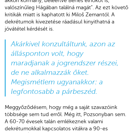
akkori kormány, beleértve Beneš elnököt is,
valószínűleg Hágában találná magát”. Az ezt követő
kritikák miatt is kaphatott ki Miloš Zemantól. A
dekrétumok kivezetése ráadásul kinyithatná a
jóvátétel kérdését is.
Akárkivel konzultáltunk, azon az
állásponton volt, hogy
maradjanak a jogrendszer részei,
de ne alkalmazzák őket.
Megismétlem ugyanakkor: a
legfontosabb a párbeszéd.
Meggyőződésem, hogy még a saját szavazóink
többsége sem tud erről. Még itt, Pozsonyban sem.
A 60-70 évesek talán emlékeznek valami
dekrétumokkal kapcsolatos vitákra a 90-es