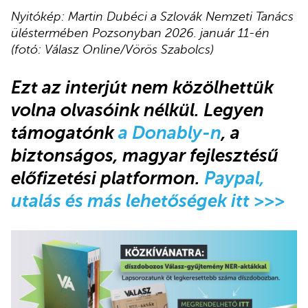
Nyitókép: Martin Dubéci a Szlovák Nemzeti Tanács
üléstermében Pozsonyban 2026. január 11-én
(fotó: Válasz Online/Vörös Szabolcs)
Ezt az interjút nem közölhettük
volna olvasóink nélkül. Legyen
támogatónk
a Donably-n
, a
biztonságos, magyar fejlesztésű
előfizetési platformon.
Paypal,
utalás és más lehetőségek itt >>>