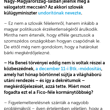
Nagy-Magyarország-sálban jelenik meg a
válogatott meccsén? Az akkori szlovák
külügyminiszter
undorítónak nevezte
.
– Ez nem a szlovák félelemről, hanem inkább a
magyar politikusok érzéketlenségéről árulkodik.
Mintha nem értenék, hogy efféle gesztusok a
szomszédos országokban hogyan csapódnak le.
De ettől még nem gondolom, hogy a határokat
bárki megkérdőjelezné.
– Ha Beneš törvényei eddig nem is voltak részei a
közbeszédnek,
a december 11-i Btk.-módosítás
,
amely hat hónap börtönnel sújtja a világháború
utáni rendezés – és így a dekrétumok –
megkérdőjelezését, azzá tette. Miért most
fogadta ezt el a Fico-féle kormánytöbbség?
– Figyelemelterelésnek szánták a nagyobb
problémákról – ilyen értelemben véletlen, hogy a