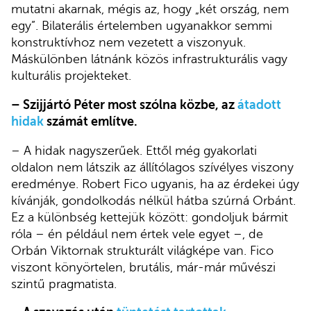
mutatni akarnak, mégis az, hogy „két ország, nem
egy”. Bilaterális értelemben ugyanakkor semmi
konstruktívhoz nem vezetett a viszonyuk.
Máskülönben látnánk közös infrastrukturális vagy
kulturális projekteket.
– Szijjártó Péter most szólna közbe, az
átadott
hidak
számát említve.
– A hidak nagyszerűek. Ettől még gyakorlati
oldalon nem látszik az állítólagos szívélyes viszony
eredménye. Robert Fico ugyanis, ha az érdekei úgy
kívánják, gondolkodás nélkül hátba szúrná Orbánt.
Ez a különbség kettejük között: gondoljuk bármit
róla – én például nem értek vele egyet –, de
Orbán Viktornak strukturált világképe van. Fico
viszont könyörtelen, brutális, már-már művészi
szintű pragmatista.