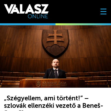
☰
„Szégyellem, ami történt!” –
szlovák ellenzéki vezető a Beneš-