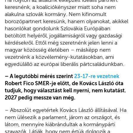
keresnénk, a koalíciókényszer miatt soha nem
alakulna szlovák kormány. Nem kifinomult
borozópartnert keresünk, hanem olyanokat, akikkel
hasonlókat gondolunk Szlovákia Európában
betöltött helyéről, jogállamiságról vagy gazdasági
kérdésekről. Ettől még szeretnénk jelen lenni a
magyar közösség életében – másképp nem
vezetnénk a közvélemény-kutatásokban, ami
egyedülálló az európai liberális pártcsaládunkban.
– A legutóbbi mérés szerint
23-17-re vezetnek
Robert Fico SMER-je előtt, de Kovács László óta
tudjuk, hogy választást kell nyerni, nem kutatást.
2027 pedig messze van még.
– Abszolút egyetértek Kovács László állításával. Ha
nem ülésezik a parlament, járom az országot, és
látom, mennyire kiábrándultak a kormánypárti
szavazók. Látják, hogy nem értük dolgozik a