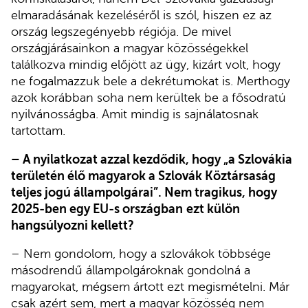
elmaradásának kezeléséről is szól, hiszen ez az
ország legszegényebb régiója. De mivel
országjárásainkon a magyar közösségekkel
találkozva mindig előjött az ügy, kizárt volt, hogy
ne fogalmazzuk bele a dekrétumokat is. Merthogy
azok korábban soha nem kerültek be a fősodratú
nyilvánosságba. Amit mindig is sajnálatosnak
tartottam.
– A nyilatkozat azzal kezdődik, hogy „a Szlovákia
területén élő magyarok a Szlovák Köztársaság
teljes jogú állampolgárai”. Nem tragikus, hogy
2025-ben
egy EU-s országban
ezt külön
hangsúlyozni kellett?
– Nem gondolom, hogy a szlovákok többsége
másodrendű állampolgároknak gondolná a
magyarokat, mégsem ártott ezt megismételni. Már
csak azért sem, mert a magyar közösség nem