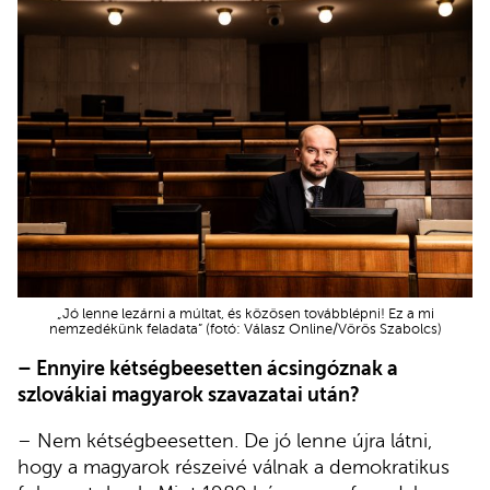
„Jó lenne lezárni a múltat, és közösen továbblépni! Ez a mi
nemzedékünk feladata” (fotó: Válasz Online/Vörös Szabolcs)
– Ennyire kétségbeesetten ácsingóznak a
szlovákiai magyarok szavazatai után?
– Nem kétségbeesetten. De jó lenne újra látni,
hogy a magyarok részeivé válnak a demokratikus