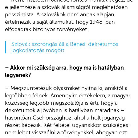
e jellemzése a szlovák államiságról meglehetősen
pesszimista. A szlovákok nem annak alapján
értelmezik a saját államukat, hogy 1948-ban
elfogadtak bizonyos törvényeket.
Szlovák szorongás áll a Beneš-dekrétumos
jogkorlátozás mögött
– Akkor mi szükség arra, hogy ma is hatályban
legyenek?
– Megszüntetésük olyasmiket nyitna ki, amiktől a
legtöbben félnek. Amennyire érzékelem, a magyar
közösség legtöbb megszólalója is érti, hogy a
dekrétumok a jövőben is hatályban maradnak –
hasonlóan Csehországhoz, ahol a holt joganyag
részét képezik. Két feltétel ugyanakkor szükséges:
nem lehet visszaélni a törvényekkel, ahogyan ezt