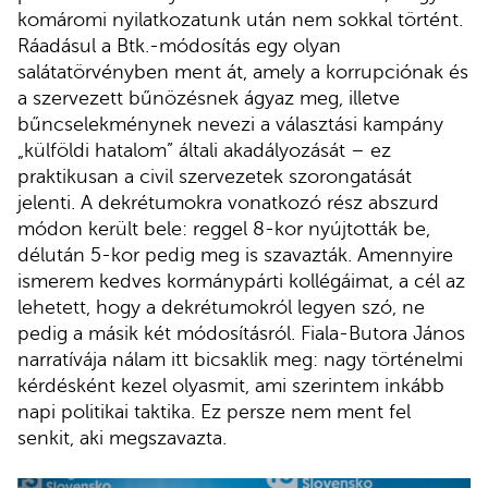
komáromi nyilatkozatunk után nem sokkal történt.
Ráadásul a Btk.-módosítás egy olyan
salátatörvényben ment át, amely a korrupciónak és
a szervezett bűnözésnek ágyaz meg, illetve
bűncselekménynek nevezi a választási kampány
„külföldi hatalom” általi akadályozását – ez
praktikusan a civil szervezetek szorongatását
jelenti. A dekrétumokra vonatkozó rész abszurd
módon került bele: reggel 8-kor nyújtották be,
délután 5-kor pedig meg is szavazták. Amennyire
ismerem kedves kormánypárti kollégáimat, a cél az
lehetett, hogy a dekrétumokról legyen szó, ne
pedig a másik két módosításról. Fiala-Butora János
narratívája nálam itt bicsaklik meg: nagy történelmi
kérdésként kezel olyasmit, ami szerintem inkább
napi politikai taktika. Ez persze nem ment fel
senkit, aki megszavazta.