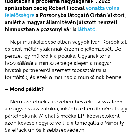
tudatában a probléma nagyságának”. 2025
áprilisában pedig Robert Ficóval
vonatta volna
felelősségre
a Pozsonyba látogató Orbán Viktort,
amiért a magyar állami tévén játszott nemzeti
himnuszban a pozsonyi vár is
látható
.
– Napi munkakapcsolatban vagyok Ivan Korčokkal,
és picit méltánytalannak érzem e jellemzését. De
persze, így működik a politika. Ugyanakkor a
hozzáállását a minisztersége idején a magyar
hivatali partnereiről szerzett tapasztalatai is
formálták, és ezek a mai napig munkálnak benne.
– Mond példát?
– Nem szeretnék a nevében beszélni. Visszatérve
a magyar szavazatokra, inkább azt említeném, hogy
pártelnökünk, Michal Šimečka EP-képviselőként
azon kevesek egyike volt, aki támogatta a Minority
SafePack uniós kisebbségvédelmi