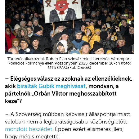
Tüntetők tiltakoznak Robert Fico szlovák miniszterelnök hárompárti
koalíciós kormánya ellen Pozsonyban 2025. december 16-án (fotó:
MTI/EPA/Jakub Gavlak)
– Elégséges válasz ez azoknak az ellenzékieknek,
akik
bírálták Gubík meghívását
, mondván, a
pártelnök „Orbán Viktor meghosszabbított
keze”?
– A Szövetség múltban képviselt álláspontja miatt
valóban nem a legbarátságosabb közönség előtt
mondott beszédet
. Éppen ezért elismerés illeti,
hogy mégis megtette.