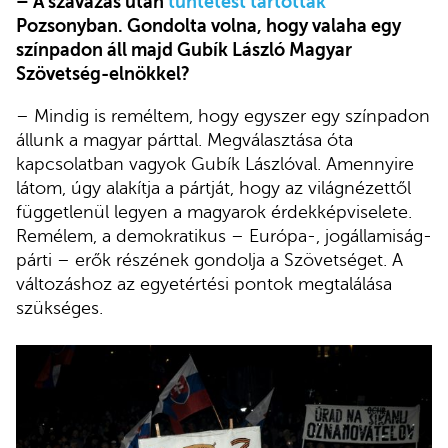
– A szavazás után
tüntetést tartottak
Pozsonyban. Gondolta volna, hogy valaha egy
színpadon áll majd Gubík László Magyar
Szövetség-elnökkel?
– Mindig is reméltem, hogy egyszer egy színpadon
állunk a magyar párttal. Megválasztása óta
kapcsolatban vagyok Gubík Lászlóval. Amennyire
látom, úgy alakítja a pártját, hogy az világnézettől
függetlenül legyen a magyarok érdekképviselete.
Remélem, a demokratikus – Európa-, jogállamiság-
párti – erők részének gondolja a Szövetséget. A
változáshoz az egyetértési pontok megtalálása
szükséges.