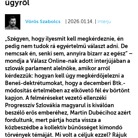
ügyről
Vörös Szabolcs
| 2026.01.14. |
Interjú
„Szégyen, hogy ilyesmit kell megkérdeznie, én
pedig nem tudok rá egyértelmű választ adni. De
nemcsak én, senki sem, annyira bizarr az egész” –
mondja a Válasz Online-nak adott interjújában a
szlovák parlament alelnöke, amikor arról
kérdezzük: hogyan kell úgy megkérdőjelezni a
Beneš-dektrétumokat, hogy a decemberi Btk.-
módosítás értelmében az elkövető fél év börtönt
kapjon. A felméréseket vezető ellenzéki
Progresszív Szlovákia magyarul is kiválóan
beszélő erős emberéhez, Martin Dubécihoz azért
fordultunk, mert pártja hozta vissza a
közbeszédbe a kollektív bűnösséget kimondó
törvények témáját. Mi volt a céljuk ezzel? Rájuk