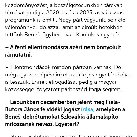
kezdeményezést, a beszélgetésünkben tárgyalt
témákat pedig a 2020-as és a 2023-as választási
programunk is említi. Nagy párt vagyunk, sokféle
véleménnyel, de azzal, amit az elmúlt hetekben
tettünk Beneš-ügyben, Ivan Korčok is egyetért.
– A fenti ellentmondásra azért nem bonyolult
rámutatni.
– Ellentmondások minden pártban vannak. De
még egyszer: lépéseinket az ő teljes egyetértésével
is tesszük. Ennek elfogadását pedig a magyar
közösséggel folytatott párbeszéd fogja segíteni.
– Lapunkban decemberben jelent meg Fiala-
Butora János felvidéki jogász
írása
, amelyben a
Beneš-dekrétumokat Szlovákia államalapító
mítoszának nevezi. Egyetért?
– Nem. Tisztelem Jánost, fontos munkát végez, de