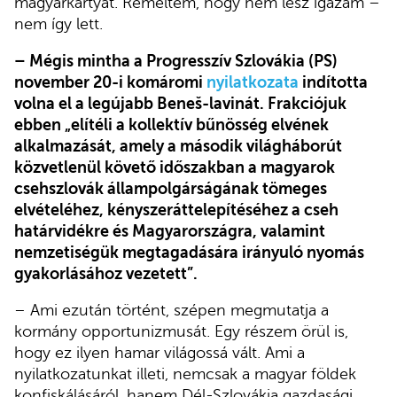
magyarkártyát. Reméltem, hogy nem lesz igazam –
nem így lett.
– Mégis mintha a Progresszív Szlovákia (PS)
november 20-i komáromi
nyilatkozata
indította
volna el a legújabb Beneš-lavinát. Frakciójuk
ebben „elítéli a kollektív bűnösség elvének
alkalmazását, amely a második világháborút
közvetlenül követő időszakban a magyarok
csehszlovák állampolgárságának tömeges
elvételéhez, kényszeráttelepítéséhez a cseh
határvidékre és Magyarországra, valamint
nemzetiségük megtagadására irányuló nyomás
gyakorlásához vezetett”.
– Ami ezután történt, szépen megmutatja a
kormány opportunizmusát. Egy részem örül is,
hogy ez ilyen hamar világossá vált. Ami a
nyilatkozatunkat illeti, nemcsak a magyar földek
konfiskálásáról, hanem Dél-Szlovákia gazdasági