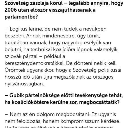
Szövetség zászlaja körül – legalább annyira, hogy
2006 után először visszajuthassanak a
parlamentbe?
– Logikus lenne, de nem tudok a nevükben
beszélni. Annak mindenesetre, úgy tűnik,
tudatában vannak, hogy nagyobb esélyük van
bejutni, ha technikai koalícióra lépnek valamelyik
szlovák párttal – például a
kereszténydemokratákkal. De dönteni nekik kell.
Örömteli ugyanakkor, hogy a Szövetség politikusai
hosszú idő után újra megszólalnak az országos
nyilvánosságban.
– Gubík pártelnöksége előtti tevékenysége tehát,
ha koalíciókötésre kerülne sor, megbocsáttatik?
– Nem az én dolgom megbocsátani. Ez ugyanis
nem feloldozás, hanem kompromisszum kérdése.
Ha folyton az általunk elképzelt ideális partnert