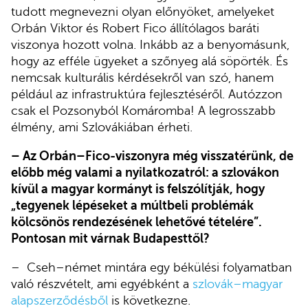
tudott megnevezni olyan előnyöket, amelyeket
Orbán Viktor és Robert Fico állítólagos baráti
viszonya hozott volna. Inkább az a benyomásunk,
hogy az efféle ügyeket a szőnyeg alá söpörték. És
nemcsak kulturális kérdésekről van szó, hanem
például az infrastruktúra fejlesztéséről. Autózzon
csak el Pozsonyból Komáromba! A legrosszabb
élmény, ami Szlovákiában érheti.
– Az Orbán–Fico-viszonyra még visszatérünk, de
előbb még valami a nyilatkozatról: a szlovákon
kívül a magyar kormányt is felszólítják, hogy
„tegyenek lépéseket a múltbeli problémák
kölcsönös rendezésének lehetővé tételére”.
Pontosan mit várnak Budapesttől?
– Cseh–német mintára egy békülési folyamatban
való részvételt, ami egyébként a
szlovák–magyar
alapszerződésből
is következne.