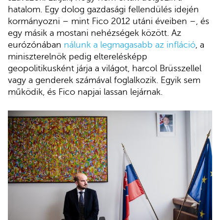
hatalom. Egy dolog gazdasági fellendülés idején
kormányozni – mint Fico 2012 utáni éveiben –, és
egy másik a mostani nehézségek között. Az
eurózónában
nálunk a legmagasabb az infláció
, a
miniszterelnök pedig elterelésképp
geopolitikusként járja a világot, harcol Brüsszellel
vagy a genderek számával foglalkozik. Egyik sem
működik, és Fico napjai lassan lejárnak.