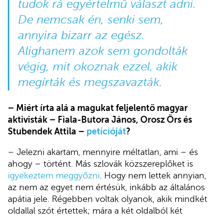
tudok rá egyértelmű választ adni.
De nemcsak én, senki sem,
annyira bizarr az egész.
Alighanem azok sem gondolták
végig, mit okoznak ezzel, akik
megírták és megszavazták.
– Miért írta alá a magukat feljelentő magyar
aktivisták – Fiala-Butora János, Orosz Örs és
Stubendek Attila –
petícióját
?
– Jelezni akartam, mennyire méltatlan, ami – és
ahogy – történt. Más szlovák közszereplőket is
igyekeztem meggyőzni
. Hogy nem lettek annyian,
az nem az egyet nem értésük, inkább az általános
apátia jele. Régebben voltak olyanok, akik mindkét
oldallal szót értettek; mára a két oldalból két