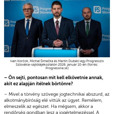
Ivan Korčok, Michal Šimečka és Martin Dubéci egy Progresszív
Szlovákia-sajtótájékoztatón 2026. január 10-én (forrás:
Progresivne.sk)
– Ön sejti, pontosan mit kell elkövetnie annak,
akit ez alapján ítélnek börtönre?
– Mivel a törvény szövege jogtechnikai abszurd, az
alkotmánybíróság elé vittük az ügyet. Remélem,
elmeszelik az egészet. Ha mégsem, akkor a
rendőrség gondban lesz a jogértelmezéssel. A