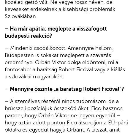
közéleti gettó vált. Ne vegye rossz néven, de
keveseket érdekelnek a kisebbségi problémák
Szlovákiában.
– Ha már apátia: meglepte a visszafogott
budapesti reakció?
– Mindenki csodálkozott. Amennyire hallom,
Budapesten is sokakat meglepett a szavazás
eredménye. Orbán Viktor dolga eldönteni, mi a
fontosabb: a barátság Robert Ficóval vagy a kiállás
a szlovákiai magyarokért.
– Mennyire őszinte „a barátság Robert Ficóval”?
– A személyes részéről nincs tudomásom, de a
brüsszeli pozíciójuk összeköti őket. Fico hasznos
partner, hogy Orbán Viktor ne legyen egyedül –
hogy aztán adott ponton Fico átsoroljon a EU-párti
oldalra és egyedül hagyja Orbánt. A látszat, amit