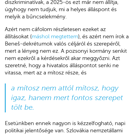
diszkriminatívak, a 2025-ös ezt már nem állítja,
úgyhogy nem tudjuk, mi a helyes álláspont és
melyik a bűncselekmény.
Azért nem cáfolom részletesen ezeket az
állításokat (
máshol megtettem
), és azért nem írok a
Beneš-dekrétumok valós céljáról és szerepéről,
mert a lényeg nem ez. A pozsonyi kormány senkit
nem ezekről a kérdésekről akar meggyőzni. Azt
szeretné, hogy a hivatalos álláspontot senki ne
vitassa, mert az a mítosz része, és
a mítosz nem attól mítosz, hogy
igaz, hanem mert fontos szerepet
tölt be.
Esetünkben ennek nagyon is kézzelfogható, napi
politikai jelentősége van. Szlovákia nemzetállami