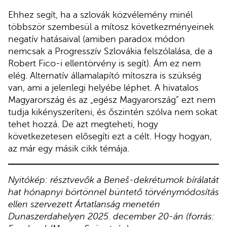
Ehhez segít, ha a szlovák közvélemény minél
többször szembesül a mítosz következményeinek
negatív hatásaival (amiben paradox módon
nemcsak a Progresszív Szlovákia felszólalása, de a
Robert Fico-i ellentörvény is segít). Ám ez nem
elég. Alternatív államalapító mítoszra is szükség
van, ami a jelenlegi helyébe léphet. A hivatalos
Magyarország és az „egész Magyarország” ezt nem
tudja kikényszeríteni, és őszintén szólva nem sokat
tehet hozzá. De azt megteheti, hogy
következetesen elősegíti ezt a célt. Hogy hogyan,
az már egy másik cikk témája.
Nyitókép: résztvevők a Beneš-dekrétumok bírálatát
hat hónapnyi börtönnel büntető törvénymódosítás
ellen szervezett Ártatlanság menetén
Dunaszerdahelyen 2025. december 20-án (forrás: