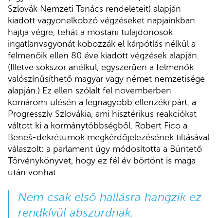
Szlovák Nemzeti Tanács rendeleteit) alapján
kiadott vagyonelkobzó végzéseket napjainkban
hajtja végre, tehát a mostani tulajdonosok
ingatlanvagyonát kobozzák el kárpótlás nélkül a
felmenőik ellen 80 éve kiadott végzések alapján.
(Illetve sokszor anélkül, egyszerűen a felmenők
valószínűsíthető magyar vagy német nemzetisége
alapján.) Ez ellen szólalt fel novemberben
komáromi ülésén a legnagyobb ellenzéki párt, a
Progresszív Szlovákia, ami hisztérikus reakciókat
váltott ki a kormánytöbbségből. Robert Fico a
Beneš-dekrétumok megkérdőjelezésének tiltásával
válaszolt: a parlament úgy módosította a Büntető
Törvénykönyvet, hogy ez fél év börtönt is maga
után vonhat.
Nem csak első hallásra hangzik ez
rendkívül abszurdnak.