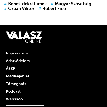
#
Beneš-dekrétumok
#
Magyar Szövetség
#
Orbán Viktor
#
Robert Fico
Impresszum
Adatvédelem
ÁSZF
Médiaajánlat
Támogatás
Podcast
Webshop