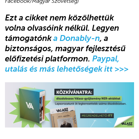
Facebook/Magyar Szövetség)
Ezt a cikket nem közölhettük
volna olvasóink nélkül. Legyen
támogatónk
a Donably-n
, a
biztonságos, magyar fejlesztésű
előfizetési platformon.
Paypal,
utalás és más lehetőségek itt >>>