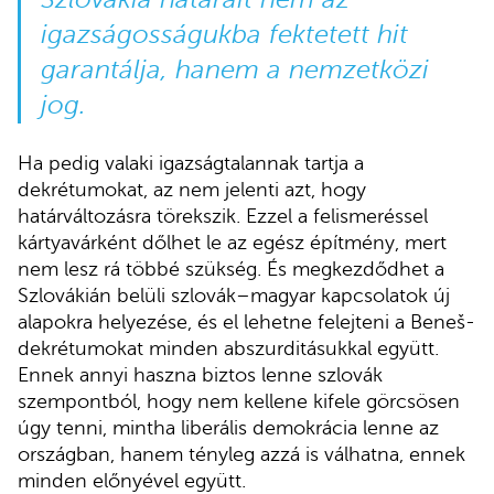
igazságosságukba fektetett hit
garantálja, hanem a nemzetközi
jog.
Ha pedig valaki igazságtalannak tartja a
dekrétumokat, az nem jelenti azt, hogy
határváltozásra törekszik. Ezzel a felismeréssel
kártyavárként dőlhet le az egész építmény, mert
nem lesz rá többé szükség. És megkezdődhet a
Szlovákián belüli szlovák–magyar kapcsolatok új
alapokra helyezése, és el lehetne felejteni a Beneš-
dekrétumokat minden abszurditásukkal együtt.
Ennek annyi haszna biztos lenne szlovák
szempontból, hogy nem kellene kifele görcsösen
úgy tenni, mintha liberális demokrácia lenne az
országban, hanem tényleg azzá is válhatna, ennek
minden előnyével együtt.