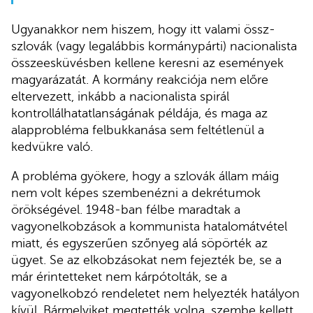
Ugyanakkor nem hiszem, hogy itt valami össz-
szlovák (vagy legalábbis kormánypárti) nacionalista
összeesküvésben kellene keresni az események
magyarázatát. A kormány reakciója nem előre
eltervezett, inkább a nacionalista spirál
kontrollálhatatlanságának példája, és maga az
alapprobléma felbukkanása sem feltétlenül a
kedvükre való.
A probléma gyökere, hogy a szlovák állam máig
nem volt képes szembenézni a dekrétumok
örökségével. 1948-ban félbe maradtak a
vagyonelkobzások a kommunista hatalomátvétel
miatt, és egyszerűen szőnyeg alá söpörték az
ügyet. Se az elkobzásokat nem fejezték be, se a
már érintetteket nem kárpótolták, se a
vagyonelkobzó rendeletet nem helyezték hatályon
kívül. Bármelyiket megtették volna, szembe kellett