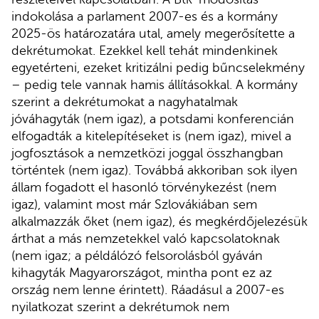
indokolása a parlament 2007-es és a kormány
2025-ös határozatára utal, amely megerősítette a
dekrétumokat. Ezekkel kell tehát mindenkinek
egyetérteni, ezeket kritizálni pedig bűncselekmény
– pedig tele vannak hamis állításokkal. A kormány
szerint a dekrétumokat a nagyhatalmak
jóváhagyták (nem igaz), a potsdami konferencián
elfogadták a kitelepítéseket is (nem igaz), mivel a
jogfosztások a nemzetközi joggal összhangban
történtek (nem igaz). Továbbá akkoriban sok ilyen
állam fogadott el hasonló törvénykezést (nem
igaz), valamint most már Szlovákiában sem
alkalmazzák őket (nem igaz), és megkérdőjelezésük
árthat a más nemzetekkel való kapcsolatoknak
(nem igaz; a példálózó felsorolásból gyáván
kihagyták Magyarországot, mintha pont ez az
ország nem lenne érintett). Ráadásul a 2007-es
nyilatkozat szerint a dekrétumok nem