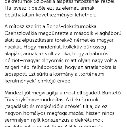
dekrétumok Szlovákia alapításmítoszának részei.
Ha kiveszik belőle ezt az elemet, annak
beláthatatlan következményei lehetnek.
A mítosz szerint a Beneš-dekrétumokkal
Csehszlovákia megbüntette a második világháború
alatt az elpusztítására törekvő német és magyar
nácikat. Hogy mindenkit, kollektív bűnösség
alapján, annak az volt az oka, hogy a háborús
német–magyar elnyomás miatt olyan nagy volt a
zsigeri népi felháborodás, hogy az ártatlanokra is
lecsapott. Ezt sűríti a kormány a „történelmi
körülmények” címkéjű érvbe.
Mindezt jól megvilágítja a most elfogadott Büntető
Törvénykönyv-módosítás. A dekrétumok
„tagadását és megkérdőjelezését” tiltja, de ez
nagyon homályos megfogalmazás, hiszen nincs
semmilyen nyílt konszenzus a dekrétumok
részleteivel kapcsolatban. A Btk-módosítás