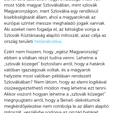
most több magyar Szlovákiában, mint szlovák
Magyarországon, mert Szlovákia egy rendkívül
kisebbségbarát állam, ahol a magyaroknak az
európai szintet messze meghaladó jogaik vannak.
Aki ezeket nem fogadja el, az kétségbe vonja a
Szlovák Köztársaság alapító mítoszát, azaz célja az
ország területi
feldarabolása
.
Ezért nem hiszem, hogy „egész Magyarország”
ebben a vitában részt tudna venni. Lehetne a
„szlovák közeget” biztosítani arról, hogy a határok
valóban igazságosak voltak, és a magyarok
helyzete most valóban példásan rendezett
Szlovákiában? Nem látom, hogy az elemi logikával
összeegyeztethető módon meg lehetne ezt tenni.
Akkor viszont hogyan lehetne a „szlovák közeget”
megnyugtatni arról, hogy a Beneš-dekrétumok
megkérdőjelezése nem rombolja le az állam alapító
mítoszát, veszélybe sodorva az ország határait,