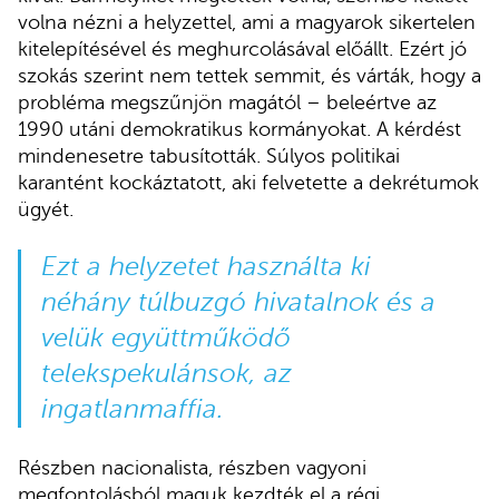
volna nézni a helyzettel, ami a magyarok sikertelen
kitelepítésével és meghurcolásával előállt. Ezért jó
szokás szerint nem tettek semmit, és várták, hogy a
probléma megszűnjön magától – beleértve az
1990 utáni demokratikus kormányokat. A kérdést
mindenesetre tabusították. Súlyos politikai
karantént kockáztatott, aki felvetette a dekrétumok
ügyét.
Ezt a helyzetet használta ki
néhány túlbuzgó hivatalnok és a
velük együttműködő
telekspekulánsok, az
ingatlanmaffia.
Részben nacionalista, részben vagyoni
megfontolásból maguk kezdték el a régi