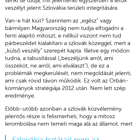
senki se tudja, mit jelentene) egyszerűen a létük
veszélyt jelent Szlovákia területi integritására.
Van-e hát kiút? Szerintem az „egész” vagy
bármilyen Magyarország nem tudja elfogadni a
fenti alapító mítoszt, e nélkül viszont nem tud
párbeszédet kialakítani a szlovák közeggel, mert a
„külső veszély” szerepét kapta. Illetve egy módon
tudna, a tabusítással („beszéljünk arról, ami
összeköt, ne arról, ami elválaszt”), de ez a
problémák megkerülését, nem megoldását jelenti,
ami csak rövid távon működik. Ez volt az Orbán-
kormányok stratégiája 2012 után. Nem lett szép
eredménye.
Előbb-utóbb azonban a szlovák közvélemény
jelentős része is felismerheti, hogy a mítosz
lerombolása nem temeti maga alá az államot, mert
Szlovákia határait nem az