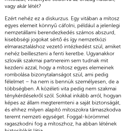
vagy akár létét?
Ezért nehéz ez a diskurzus. Egy vitában a mítosz
egyes elemeit könnyű cáfolni, például a jelenlegi
nemzetállami berendezkedés számos abszurd,
kisebbségi jogokat sértő és így nemzetközi
elmarasztaláshoz vezető intézkedést szül, amiket
nehéz beilleszteni a fenti keretbe. Ugyanakkor
szlovák szakmai partnereim sem tudnak mit
kezdeni azzal, hogy a mítosz egyes elemeinek
rombolása bizonytalanságot szül, ami pedig
félelmet – ha nem is bennük személyesen, de a
többségben. A közéleti vita pedig nem szakmai
ténykérdésekről szól. Sokkal inkább arról, hogyan
képes az állam megteremteni a saját biztonságát,
és ehhez milyen alapító mítoszokra támaszkodva
teremt nemzeti egységet. Foggal-körömmel
ragaszkodni fog a mítoszhoz, ha abban létének
biztosítékát látja.