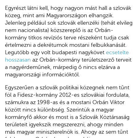
Egyrészt látni kell, hogy nagyon mást hall a szlovák
közeg, mint ami Magyarországon elhangzik.
Jelenleg például sok szlovák ellenzéki (tehát elvileg
nem nacionalista) közszereplő is az Orbán-
kormány titkos revíziós terve részeként tudja csak
értelmezni a dekrétumok mostani felbukkanását.
Legutóbb egy volt budapesti nagykövet
ecsetelte
hosszasan
az Orbán-kormány területszerző terveit
a nagyérdeműnek, márpedig ő nincs elzárva a
magyarországi információktól.
Egyszerűen a szlovák politikai közegnek nem tűnt
föl a Fidesz-kormány 2012-es szlovákiai fordulata,
számukra az 1998-as és a mostani Orbán Viktor
között nincs különbség. Szerintük a magyar
kormányfő akkor és most is a Szlovák Köztársaság
területeit igyekszik megszerezni, ahogy minden
más magyar miniszterelnök is. Ahogy az sem tűnt