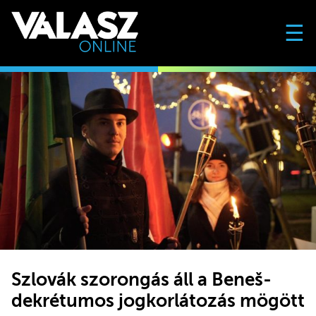
☰
Szlovák szorongás áll a Beneš-
dekrétumos jogkorlátozás mögött