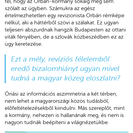
fel, hogy az Orbán-kormány sokáig meg sem
szólalt az ügyben. Számukra az egész
értelmezhetetlen egy revizionista Orbán rémképe
nélkül, aki a háttérből szövi a szálakat. Ez ugyan
teljesen abszurdnak hangzik Budapesten az ottani
viták fényében, de a szlovák közbeszédben ez az
ügy keretezése.
Ezt a mély, revíziós félelemből
eredő bizalomhiányt ugyan mivel
tudná a magyar közeg eloszlatni?
Óriási az információs aszimmetria a két térben,
nem lehet a magyarországi közös tudásból,
előfeltételezésekből kiindulni. Más szereplőt, mint
a kormány, nehezen is hallanának meg, és nem is
nagyon tudnák beépíteni a világnézetükbe.