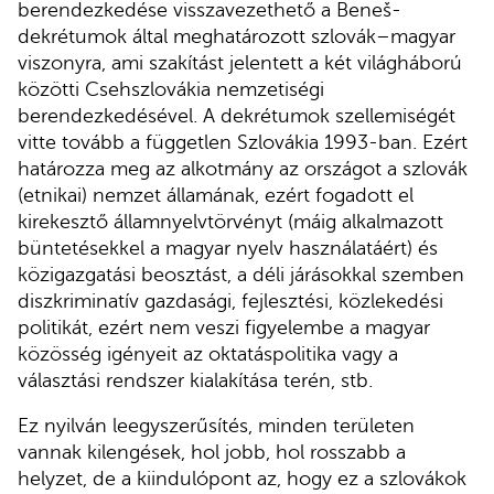
berendezkedése visszavezethető a Beneš-
dekrétumok által meghatározott szlovák–magyar
viszonyra, ami szakítást jelentett a két világháború
közötti Csehszlovákia nemzetiségi
berendezkedésével. A dekrétumok szellemiségét
vitte tovább a független Szlovákia 1993-ban. Ezért
határozza meg az alkotmány az országot a szlovák
(etnikai) nemzet államának, ezért fogadott el
kirekesztő államnyelvtörvényt (máig alkalmazott
büntetésekkel a magyar nyelv használatáért) és
közigazgatási beosztást, a déli járásokkal szemben
diszkriminatív gazdasági, fejlesztési, közlekedési
politikát, ezért nem veszi figyelembe a magyar
közösség igényeit az oktatáspolitika vagy a
választási rendszer kialakítása terén, stb.
Ez nyilván leegyszerűsítés, minden területen
vannak kilengések, hol jobb, hol rosszabb a
helyzet, de a kiindulópont az, hogy ez a szlovákok