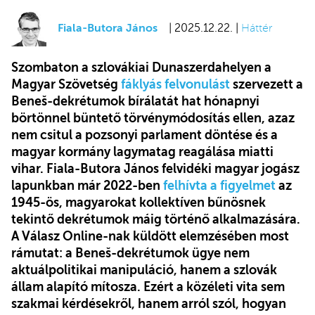
Fiala-Butora János
| 2025.12.22. |
Háttér
Szombaton a szlovákiai Dunaszerdahelyen a
Magyar Szövetség
fáklyás felvonulást
szervezett a
Beneš-dekrétumok bírálatát hat hónapnyi
börtönnel büntető törvénymódosítás ellen, azaz
nem csitul a pozsonyi parlament döntése és a
magyar kormány lagymatag reagálása miatti
vihar. Fiala-Butora János felvidéki magyar jogász
lapunkban már 2022-ben
felhívta a figyelmet
az
1945-ös, magyarokat kollektíven bűnösnek
tekintő dekrétumok máig történő alkalmazására.
A Válasz Online-nak küldött elemzésében most
rámutat: a Beneš-dekrétumok ügye nem
aktuálpolitikai manipuláció, hanem a szlovák
állam alapító mítosza. Ezért a közéleti vita sem
szakmai kérdésekről, hanem arról szól, hogyan