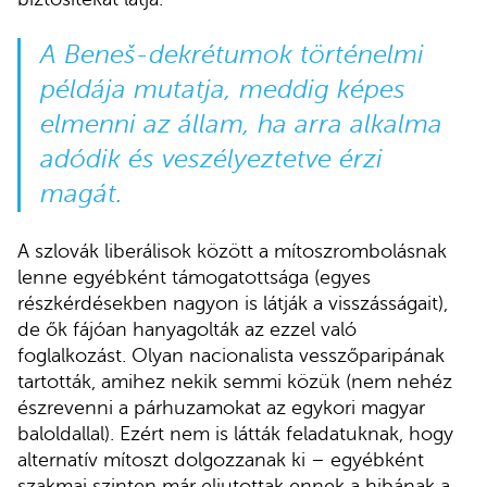
A Beneš-dekrétumok történelmi
példája mutatja, meddig képes
elmenni az állam, ha arra alkalma
adódik és veszélyeztetve érzi
magát.
A szlovák liberálisok között a mítoszrombolásnak
lenne egyébként támogatottsága (egyes
részkérdésekben nagyon is látják a visszásságait),
de ők fájóan hanyagolták az ezzel való
foglalkozást. Olyan nacionalista vesszőparipának
tartották, amihez nekik semmi közük (nem nehéz
észrevenni a párhuzamokat az egykori magyar
baloldallal). Ezért nem is látták feladatuknak, hogy
alternatív mítoszt dolgozzanak ki – egyébként
szakmai szinten már eljutottak ennek a hibának a