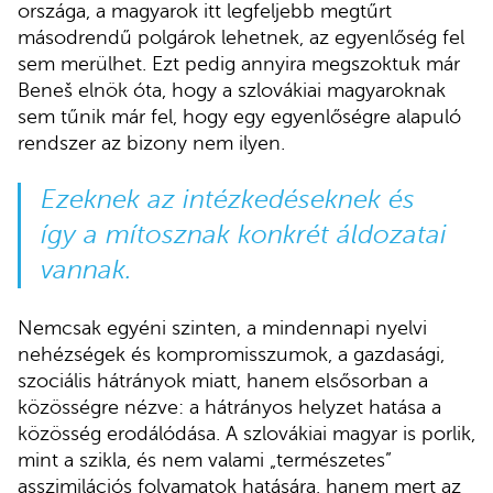
országa, a magyarok itt legfeljebb megtűrt
másodrendű polgárok lehetnek, az egyenlőség fel
sem merülhet. Ezt pedig annyira megszoktuk már
Beneš elnök óta, hogy a szlovákiai magyaroknak
sem tűnik már fel, hogy egy egyenlőségre alapuló
rendszer az bizony nem ilyen.
Ezeknek az intézkedéseknek és
így a mítosznak konkrét áldozatai
vannak.
Nemcsak egyéni szinten, a mindennapi nyelvi
nehézségek és kompromisszumok, a gazdasági,
szociális hátrányok miatt, hanem elsősorban a
közösségre nézve: a hátrányos helyzet hatása a
közösség erodálódása. A szlovákiai magyar is porlik,
mint a szikla, és nem valami „természetes”
asszimilációs folyamatok hatására, hanem mert az