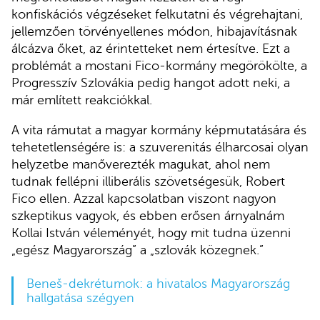
konfiskációs végzéseket felkutatni és végrehajtani,
jellemzően törvényellenes módon, hibajavításnak
álcázva őket, az érintetteket nem értesítve. Ezt a
problémát a mostani Fico-kormány megörökölte, a
Progresszív Szlovákia pedig hangot adott neki, a
már említett reakciókkal.
A vita rámutat a magyar kormány képmutatására és
tehetetlenségére is: a szuverenitás élharcosai olyan
helyzetbe manőverezték magukat, ahol nem
tudnak fellépni illiberális szövetségesük, Robert
Fico ellen. Azzal kapcsolatban viszont nagyon
szkeptikus vagyok, és ebben erősen árnyalnám
Kollai István véleményét, hogy mit tudna üzenni
„egész Magyarország” a „szlovák közegnek.”
Beneš-dekrétumok: a hivatalos Magyarország
hallgatása szégyen