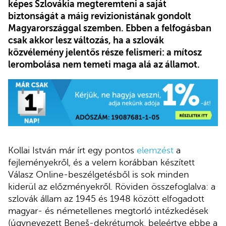
képes Szlovákia megteremteni a saját
biztonságát a máig revizionistának gondolt
Magyarországgal szemben. Ebben a felfogásban
csak akkor lesz változás, ha a szlovák
közvélemény jelentős része felismeri: a mítosz
lerombolása nem temeti maga alá az államot.
Kollai István már írt egy pontos
elemzést
a
fejleményekről, és a velem korábban készített
Válasz Online-beszélgetésből is sok minden
kiderül az előzményekről. Röviden összefoglalva: a
szlovák állam az 1945 és 1948 között elfogadott
magyar- és németellenes megtorló intézkedések
(úgynevezett Beneš-dekrétumok, beleértve ebbe a