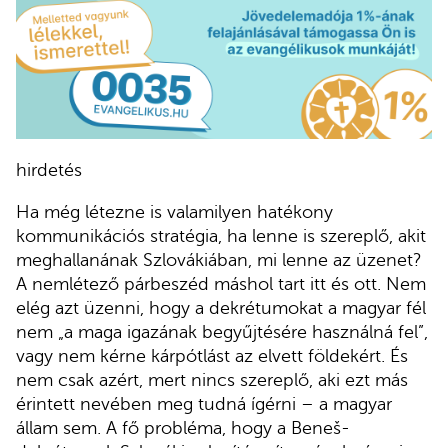
hirdetés
Ha még létezne is valamilyen hatékony
kommunikációs stratégia, ha lenne is szereplő, akit
meghallanának Szlovákiában, mi lenne az üzenet?
A nemlétező párbeszéd máshol tart itt és ott. Nem
elég azt üzenni, hogy a dekrétumokat a magyar fél
nem „a maga igazának begyűjtésére használná fel”,
vagy nem kérne kárpótlást az elvett földekért. És
nem csak azért, mert nincs szereplő, aki ezt más
érintett nevében meg tudná ígérni – a magyar
állam sem. A fő probléma, hogy a Beneš-