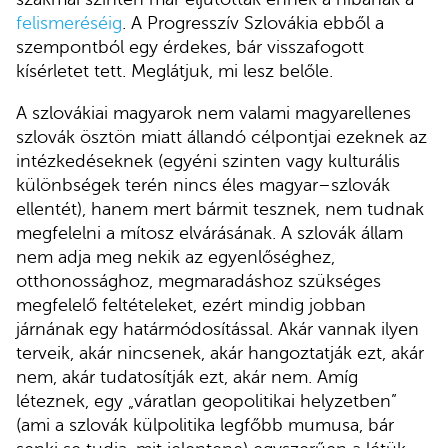
felismeréséig
. A Progresszív Szlovákia ebből a
szempontból egy érdekes, bár visszafogott
kísérletet tett. Meglátjuk, mi lesz belőle.
A szlovákiai magyarok nem valami magyarellenes
szlovák ösztön miatt állandó célpontjai ezeknek az
intézkedéseknek (egyéni szinten vagy kulturális
különbségek terén nincs éles magyar–szlovák
ellentét), hanem mert bármit tesznek, nem tudnak
megfelelni a mítosz elvárásának. A szlovák állam
nem adja meg nekik az egyenlőséghez,
otthonossághoz, megmaradáshoz szükséges
megfelelő feltételeket, ezért mindig jobban
járnának egy határmódosítással. Akár vannak ilyen
terveik, akár nincsenek, akár hangoztatják ezt, akár
nem, akár tudatosítják ezt, akár nem. Amíg
léteznek, egy „váratlan geopolitikai helyzetben”
(ami a szlovák külpolitika legfőbb mumusa, bár