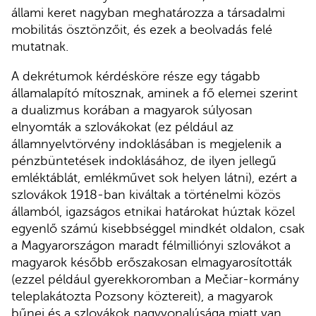
állami keret nagyban meghatározza a társadalmi
mobilitás ösztönzőit, és ezek a beolvadás felé
mutatnak.
A dekrétumok kérdésköre része egy tágabb
államalapító mítosznak, aminek a fő elemei szerint
a dualizmus korában a magyarok súlyosan
elnyomták a szlovákokat (ez például az
államnyelvtörvény indoklásában is megjelenik a
pénzbüntetések indoklásához, de ilyen jellegű
emléktáblát, emlékművet sok helyen látni), ezért a
szlovákok 1918-ban kiváltak a történelmi közös
államból, igazságos etnikai határokat húztak közel
egyenlő számú kisebbséggel mindkét oldalon, csak
a Magyarországon maradt félmilliónyi szlovákot a
magyarok később erőszakosan elmagyarosították
(ezzel például gyerekkoromban a Mečiar-kormány
teleplakátozta Pozsony köztereit), a magyarok
bűnei és a szlovákok nagyvonalúsága miatt van