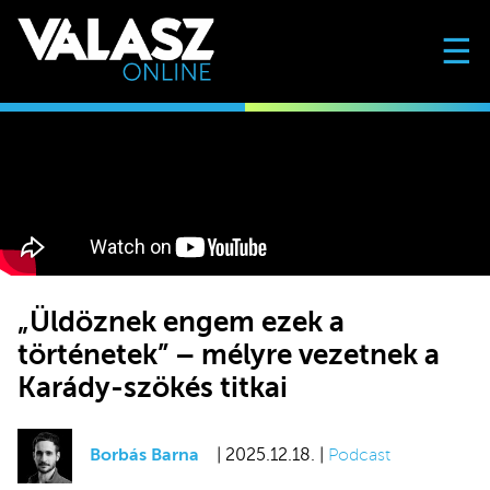
☰
„Üldöznek engem ezek a
történetek” – mélyre vezetnek a
Karády-szökés titkai
Borbás Barna
| 2025.12.18. |
Podcast