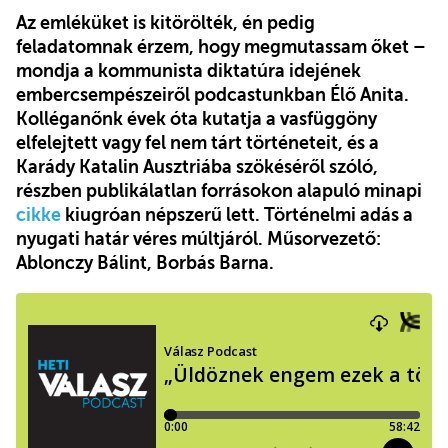
Az emléküket is kitörölték, én pedig
feladatomnak érzem, hogy megmutassam őket –
mondja a kommunista diktatúra idejének
embercsempészeiről podcastunkban Élő Anita.
Kolléganőnk évek óta kutatja a vasfüggöny
elfelejtett vagy fel nem tárt történeteit, és a
Karády Katalin Ausztriába szökéséről szóló,
részben publikálatlan forrásokon alapuló minapi
cikke
kiugróan népszerű lett. Történelmi adás a
nyugati határ véres múltjáról. Műsorvezető:
Ablonczy Bálint, Borbás Barna.