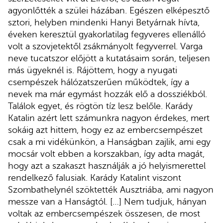
agyonlőtték a szülei házában. Egészen elképesztő
sztori, helyben mindenki Hanyi Betyárnak hívta,
éveken keresztül gyakorlatilag fegyveres ellenálló
volt a szovjetektől zsákmányolt fegyverrel. Varga
neve tucatszor előjött a kutatásaim során, teljesen
más ügyeknél is. Rájöttem, hogy a nyugati
csempészek hálózatszerűen működtek, így a
nevek ma már egymást hozzák elő a dossziékból.
Találok egyet, és rögtön tíz lesz belőle. Karády
Katalin azért lett számunkra nagyon érdekes, mert
sokáig azt hittem, hogy ez az embercsempészet
csak a mi vidékünkön, a Hanságban zajlik, ami egy
mocsár volt ebben a korszakban, így adta magát,
hogy azt a szakaszt használják a jó helyismerettel
rendelkező falusiak. Karády Katalint viszont
Szombathelynél szöktették Ausztriába, ami nagyon
messze van a Hanságtól. […] Nem tudjuk, hányan
voltak az embercsempészek összesen, de most