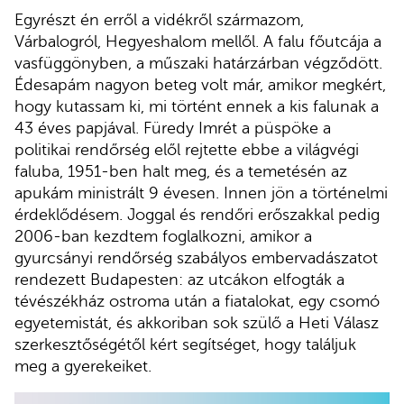
Egyrészt én erről a vidékről származom,
Várbalogról, Hegyeshalom mellől. A falu főutcája a
vasfüggönyben, a műszaki határzárban végződött.
Édesapám nagyon beteg volt már, amikor megkért,
hogy kutassam ki, mi történt ennek a kis falunak a
43 éves papjával. Füredy Imrét a püspöke a
politikai rendőrség elől rejtette ebbe a világvégi
faluba, 1951-ben halt meg, és a temetésén az
apukám ministrált 9 évesen. Innen jön a történelmi
érdeklődésem. Joggal és rendőri erőszakkal pedig
2006-ban kezdtem foglalkozni, amikor a
gyurcsányi rendőrség szabályos embervadászatot
rendezett Budapesten: az utcákon elfogták a
tévészékház ostroma után a fiatalokat, egy csomó
egyetemistát, és akkoriban sok szülő a Heti Válasz
szerkesztőségétől kért segítséget, hogy találjuk
meg a gyerekeiket.