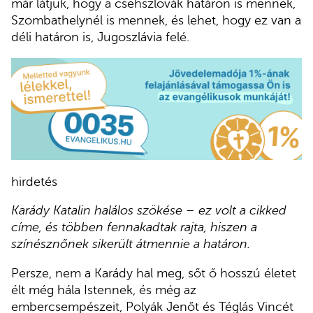
már látjuk, hogy a csehszlovák határon is mennek,
Szombathelynél is mennek, és lehet, hogy ez van a
déli határon is, Jugoszlávia felé.
hirdetés
Karády Katalin halálos szökése – ez volt a cikked
címe, és többen fennakadtak rajta, hiszen a
színésznőnek sikerült átmennie a határon.
Persze, nem a Karády hal meg, sőt ő hosszú életet
élt még hála Istennek, és még az
embercsempészeit, Polyák Jenőt és Téglás Vincét