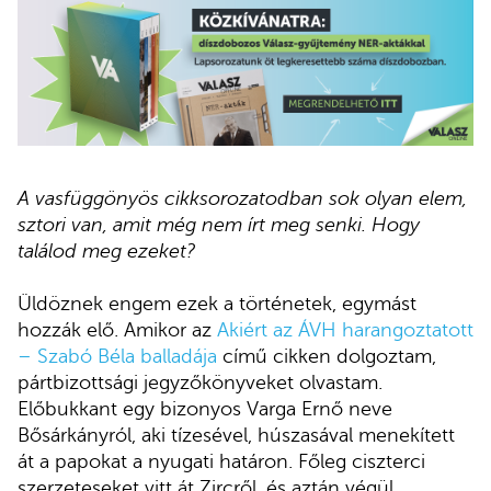
A vasfüggönyös cikksorozatodban sok olyan elem,
sztori van, amit még nem írt meg senki. Hogy
találod meg ezeket?
Üldöznek engem ezek a történetek, egymást
hozzák elő. Amikor az
Akiért az ÁVH harangoztatott
– Szabó Béla balladája
című cikken dolgoztam,
pártbizottsági jegyzőkönyveket olvastam.
Előbukkant egy bizonyos Varga Ernő neve
Bősárkányról, aki tízesével, húszasával menekített
át a papokat a nyugati határon. Főleg ciszterci
szerzeteseket vitt át Zircről, és aztán végül