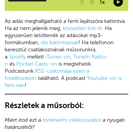
Az adás meghallgatható a fenti lejátszóra kattintva.
Ha az nem jelenik meg,
közvetlen link itt
. Ha
egyszerűen letöltenék az adásokat mp3-
formátumban,
ide kattintsanak
! Ha telefonon
keresztül csatlakoznának műsorunkra,
a
Spotify
mellett
iTunes-on
,
TuneIn Radio-
n
és
Pocket Casts-on
is megtehetik.
Podcastunk
RSS-csatornája ezen a
hivatkozáson
található. A podcast
Youtube-on is
fent van
!
Részletek a műsorból:
Miért írod ezt a
történelmi cikksorozatot
a nyugati
határszélről?