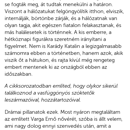
se fogták meg, át tudtak menekülni a határon.
Viszont a hálózatukat felgöngyölítik itthon, elviszik,
internálják, börtönbe zárják, és a hálózatnak van
olyan tagja, akit egészen fiatalon felakasztanak, és
más halálesetek is történnek. A kis emberre, a
hétköznapi figurákra szeretném irányítani a
figyelmet. Nem is Karády Katalin a legizgalmasabb
számomra ebben a történetben, hanem azok, akik
viszik őt a hátukon, és rajta kívül még rengeteg
embert mentenek ki az országból ebben az
időszakban.
A cikksorozatodban említed, hogy olykor sikerül
találkoznod a vasfüggönyös szöktetők
leszármazóival, hozzátartozóival.
Drámai pillanatok ezek. Most nyáron megtaláltam
az említett Varga Ernő nővérét, szóba is állt velem,
ami nagy dolog ennyi szenvedés után, amit a