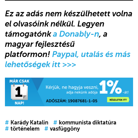
Ez az adás nem készülhetett volna
el olvasóink nélkül. Legyen
támogatónk
a Donably-n
, a
magyar fejlesztésű
platformon!
Paypal, utalás és más
lehetőségek itt >>>
#
Karády Katalin
#
kommunista diktatúra
#
történelem
#
vasfüggöny