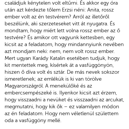
családjuk kénytelen volt eltűrni. És akkor egy óra
után azt kérdezte tőlem Erzsi néni: Anita, rossz
ember volt az én testvérem? Arról az illetőről
beszélünk, aki szerzeteseket vitt át nyugatra. És
mondtam, hogy miért lett volna rossz ember az ő
testvére? És amikor ott vagyunk kettesben, egy
kicsit az a feladatom, hogy mindannyiunk nevében
azt mondjam neki: nem, nem volt rossz ember.
Mert ugyan Karády Katalin esetében tudjuk, hogy
kit mentettek meg, kísértek át a vasfüggönyön,
hiszen ő díva volt és sztár. De más nevek sokszor
ismeretlenek; az emlékük is ki van törölve
Magyarországról. A menekülőké és az
embercsempészeké is. Ilyenkor kicsit azt érzem,
hogy visszaadni a nevüket és visszaadni az arcukat,
megmutatni, hogy kik ők – ez valamilyen módon
az én feladatom. Hogy nem véletlenül születtem
oda a vasfüggöny mellé.