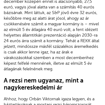
december közepén ennél is alacsonyabb, 27,5
euró, vagyis jóval alatta van a számítás 40 eurós
bázisának. Mint láttuk, az S&P jövő évre 32 eurós,
későbbre meg az alatti árat jósol, ahogy az ár
csökkenésére számít a magyar kormány is – mivel
az elmúlt 5 év átlagára 40 euró volt, a fent idézett
helyettes államtitkári prezentáció alapján 2030-ra
24 eurós árra számít a kormány. Tehát a REKK által
jelzett, mindössze másfél százalékos áremelkedés
is csak akkor lenne igaz, ha az árak e
várakozásokkal szemben a most decemberihez
képest felfelé mennének, illetve az elmúlt 5 év
átlagának felelnének meg.
A rezsi nem ugyanaz, mint a
nagykereskedelmi ár
Ahhoz, hogy Orbán Viktornak igaza legyen, és a
háztartásoknak a mostani rezsi háromszorosát