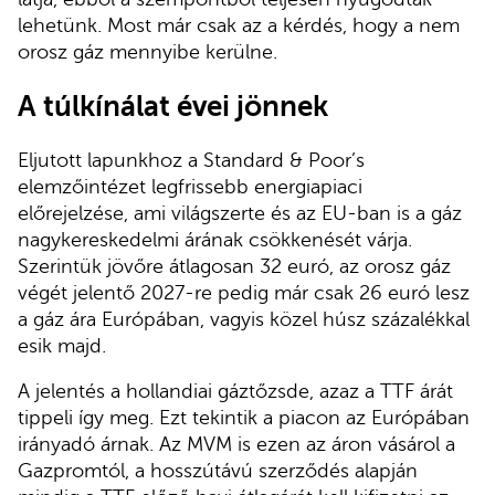
lehetünk. Most már csak az a kérdés, hogy a nem
orosz gáz mennyibe kerülne.
A túlkínálat évei jönnek
Eljutott lapunkhoz a Standard & Poor’s
elemzőintézet legfrissebb energiapiaci
előrejelzése, ami világszerte és az EU-ban is a gáz
nagykereskedelmi árának csökkenését várja.
Szerintük jövőre átlagosan 32 euró, az orosz gáz
végét jelentő 2027-re pedig már csak 26 euró lesz
a gáz ára Európában, vagyis közel húsz százalékkal
esik majd.
A jelentés a hollandiai gáztőzsde, azaz a TTF árát
tippeli így meg. Ezt tekintik a piacon az Európában
irányadó árnak. Az MVM is ezen az áron vásárol a
Gazpromtól, a hosszútávú szerződés alapján