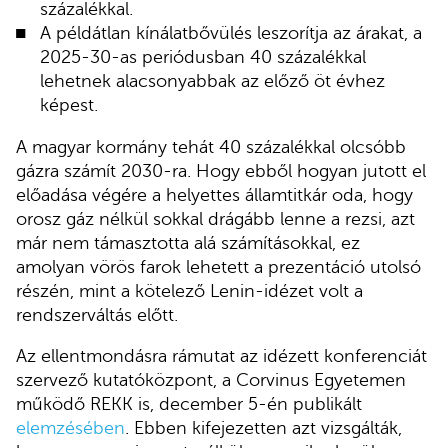
százalékkal.
A példátlan kínálatbővülés leszorítja az árakat, a
2025-30-as periódusban 40 százalékkal
lehetnek alacsonyabbak az előző öt évhez
képest.
A magyar kormány tehát 40 százalékkal olcsóbb
gázra számít 2030-ra. Hogy ebből hogyan jutott el
előadása végére a helyettes államtitkár oda, hogy
orosz gáz nélkül sokkal drágább lenne a rezsi, azt
már nem támasztotta alá számításokkal, ez
amolyan vörös farok lehetett a prezentáció utolsó
részén, mint a kötelező Lenin-idézet volt a
rendszerváltás előtt.
Az ellentmondásra rámutat az idézett konferenciát
szervező kutatóközpont, a Corvinus Egyetemen
működő REKK is, december 5-én publikált
elemzésében
. Ebben kifejezetten azt vizsgálták,