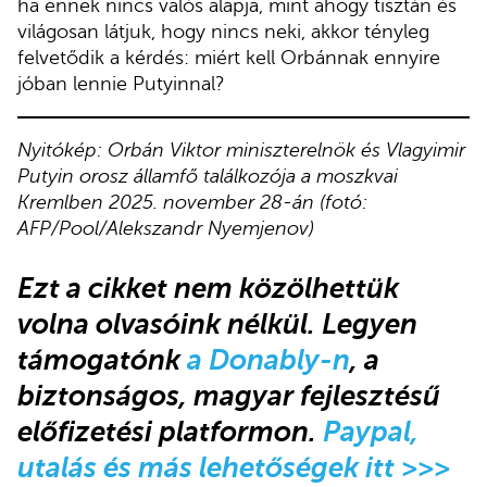
ha ennek nincs valós alapja, mint ahogy tisztán és
világosan látjuk, hogy nincs neki, akkor tényleg
felvetődik a kérdés: miért kell Orbánnak ennyire
jóban lennie Putyinnal?
Nyitókép: Orbán Viktor miniszterelnök és
Vlagyimir
Putyin orosz államfő
találkozója a moszkvai
Kremlben 2025. november 28-án (fotó:
AFP/Pool/Alekszandr Nyemjenov)
Ezt a cikket nem közölhettük
volna olvasóink nélkül. Legyen
támogatónk
a Donably-n
, a
biztonságos, magyar fejlesztésű
előfizetési platformon.
Paypal,
utalás és más lehetőségek itt >>>