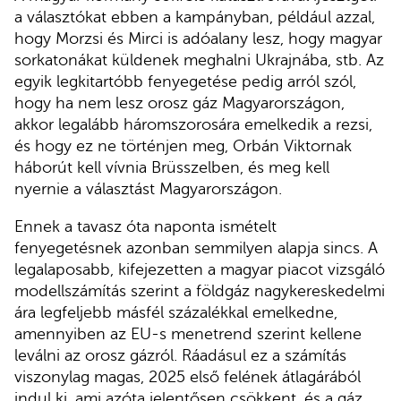
a választókat ebben a kampányban, például azzal,
hogy Morzsi és Mirci is adóalany lesz, hogy magyar
sorkatonákat küldenek meghalni Ukrajnába, stb. Az
egyik legkitartóbb fenyegetése pedig arról szól,
hogy ha nem lesz orosz gáz Magyarországon,
akkor legalább háromszorosára emelkedik a rezsi,
és hogy ez ne történjen meg, Orbán Viktornak
háborút kell vívnia Brüsszelben, és meg kell
nyernie a választást Magyarországon.
Ennek a tavasz óta naponta ismételt
fenyegetésnek azonban semmilyen alapja sincs. A
legalaposabb, kifejezetten a magyar piacot vizsgáló
modellszámítás szerint a földgáz nagykereskedelmi
ára legfeljebb másfél százalékkal emelkedne,
amennyiben az EU-s menetrend szerint kellene
leválni az orosz gázról. Ráadásul ez a számítás
viszonylag magas, 2025 első felének átlagárából
indul ki, ami azóta jelentősen csökkent, és a gáz