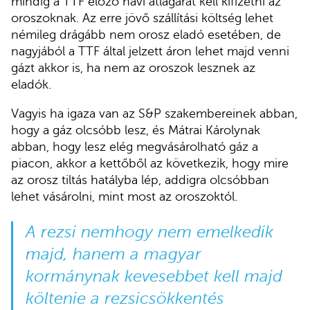
mindig a TTF előző havi átlagárát kell kifizetni az
oroszoknak. Az erre jövő szállítási költség lehet
némileg drágább nem orosz eladó esetében, de
nagyjából a TTF által jelzett áron lehet majd venni
gázt akkor is, ha nem az oroszok lesznek az
eladók.
Vagyis ha igaza van az S&P szakembereinek abban,
hogy a gáz olcsóbb lesz, és Mátrai Károlynak
abban, hogy lesz elég megvásárolható gáz a
piacon, akkor a kettőből az következik, hogy mire
az orosz tiltás hatályba lép, addigra olcsóbban
lehet vásárolni, mint most az oroszoktól.
A rezsi nemhogy nem emelkedik
majd, hanem a magyar
kormánynak kevesebbet kell majd
költenie a rezsicsökkentés