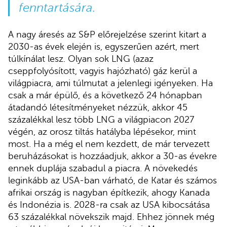
fenntartására.
A nagy áresés az S&P előrejelzése szerint kitart a
2030-as évek elején is, egyszerűen azért, mert
túlkínálat lesz. Olyan sok LNG (azaz
cseppfolyósított, vagyis hajózható) gáz kerül a
világpiacra, ami túlmutat a jelenlegi igényeken. Ha
csak a már épülő, és a következő 24 hónapban
átadandó létesítményeket nézzük, akkor 45
százalékkal lesz több LNG a világpiacon 2027
végén, az orosz tiltás hatályba lépésekor, mint
most. Ha a még el nem kezdett, de már tervezett
beruházásokat is hozzáadjuk, akkor a 30-as évekre
ennek duplája szabadul a piacra. A növekedés
leginkább az USA-ban várható, de Katar és számos
afrikai ország is nagyban építkezik, ahogy Kanada
és Indonézia is. 2028-ra csak az USA kibocsátása
63 százalékkal növekszik majd. Ehhez jönnek még