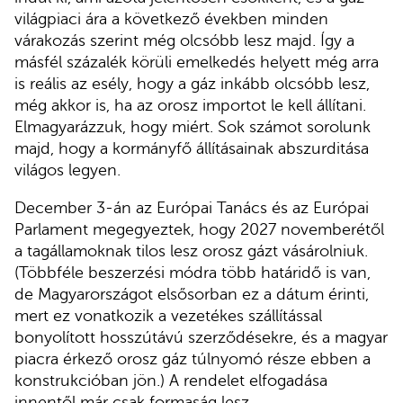
világpiaci ára a következő években minden
várakozás szerint még olcsóbb lesz majd. Így a
másfél százalék körüli emelkedés helyett még arra
is reális az esély, hogy a gáz inkább olcsóbb lesz,
még akkor is, ha az orosz importot le kell állítani.
Elmagyarázzuk, hogy miért. Sok számot sorolunk
majd, hogy a kormányfő állításainak abszurditása
világos legyen.
December 3-án az Európai Tanács és az Európai
Parlament megegyeztek, hogy 2027 novemberétől
a tagállamoknak tilos lesz orosz gázt vásárolniuk.
(Többféle beszerzési módra több határidő is van,
de Magyarországot elsősorban ez a dátum érinti,
mert ez vonatkozik a vezetékes szállítással
bonyolított hosszútávú szerződésekre, és a magyar
piacra érkező orosz gáz túlnyomó része ebben a
konstrukcióban jön.) A rendelet elfogadása
innentől már csak formaság lesz.