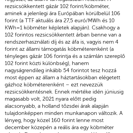
rezsicsökkentett gázár 102 forint/köbméter,
aminek a jelenlegi ára Európában körülbelül 106
forint (a TTF aktuális ára 27,5 euró/MWh és 10
KWh=1 köbméter képletek alapján). Csakhogy a
102 forintos rezsicsökkentett árban benne van a
rendszerhasználati díj és az áfa is, vagyis nem 4
forint az állami támogatás köbméterenként (a
tényleges gázár 106 forintja és a számlán szereplő
102 forint közti különbség), hanem
nagyságrendileg inkább 54 forintot tesz hozzá
most éppen az állam a háztartásokban elégetett
gázhoz köbméterenként – ezt nevezzük
rezsicsökkentésnek. Ennek mértéke idén júniusig
magasabb volt, 2021 nyara előtt pedig
alacsonyabb, a holland tőzsdei árak alapján
tulajdonképpen minden munkanapon változik. A
lényeg, hogy közel 160 forint lenne most
december közepén a reális ára egy köbméter