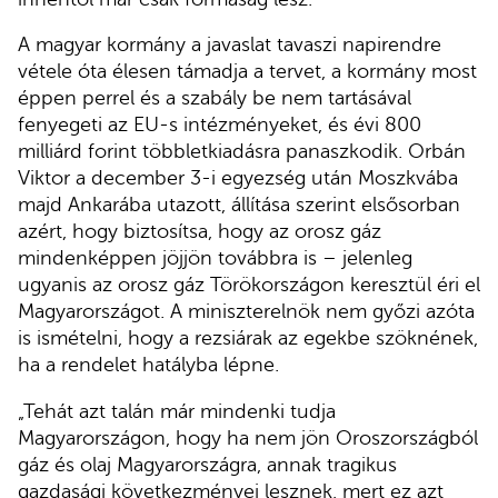
A magyar kormány a javaslat tavaszi napirendre
vétele óta élesen támadja a tervet, a kormány most
éppen perrel és a szabály be nem tartásával
fenyegeti az EU-s intézményeket, és évi 800
milliárd forint többletkiadásra panaszkodik. Orbán
Viktor a december 3-i egyezség után Moszkvába
majd Ankarába utazott, állítása szerint elsősorban
azért, hogy biztosítsa, hogy az orosz gáz
mindenképpen jöjjön továbbra is – jelenleg
ugyanis az orosz gáz Törökországon keresztül éri el
Magyarországot. A miniszterelnök nem győzi azóta
is ismételni, hogy a rezsiárak az egekbe szöknének,
ha a rendelet hatályba lépne.
„Tehát azt talán már mindenki tudja
Magyarországon, hogy ha nem jön Oroszországból
gáz és olaj Magyarországra, annak tragikus
gazdasági következményei lesznek, mert ez azt