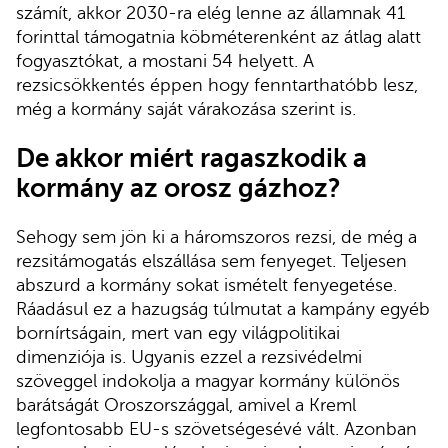
számít, akkor 2030-ra elég lenne az államnak 41
forinttal támogatnia köbméterenként az átlag alatt
fogyasztókat, a mostani 54 helyett. A
rezsicsökkentés éppen hogy fenntarthatóbb lesz,
még a kormány saját várakozása szerint is.
De akkor miért ragaszkodik a
kormány az orosz gázhoz?
Sehogy sem jön ki a háromszoros rezsi, de még a
rezsitámogatás elszállása sem fenyeget. Teljesen
abszurd a kormány sokat ismételt fenyegetése.
Ráadásul ez a hazugság túlmutat a kampány egyéb
bornírtságain, mert van egy világpolitikai
dimenziója is. Ugyanis ezzel a rezsivédelmi
szöveggel indokolja a magyar kormány különös
barátságát Oroszországgal, amivel a Kreml
legfontosabb EU-s szövetségesévé vált. Azonban