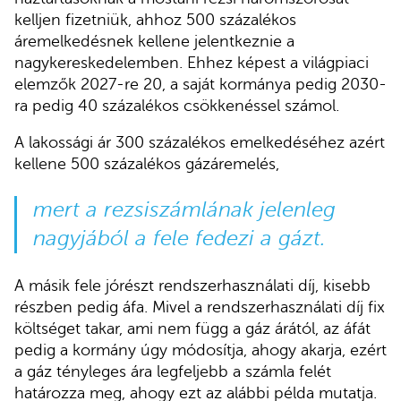
kelljen fizetniük, ahhoz 500 százalékos
áremelkedésnek kellene jelentkeznie a
nagykereskedelemben. Ehhez képest a világpiaci
elemzők 2027-re 20, a saját kormánya pedig 2030-
ra pedig 40 százalékos csökkenéssel számol.
A lakossági ár 300 százalékos emelkedéséhez azért
kellene 500 százalékos gázáremelés,
mert a rezsiszámlának jelenleg
nagyjából a fele fedezi a gázt.
A másik fele jórészt rendszerhasználati díj, kisebb
részben pedig áfa. Mivel a rendszerhasználati díj fix
költséget takar, ami nem függ a gáz árától, az áfát
pedig a kormány úgy módosítja, ahogy akarja, ezért
a gáz tényleges ára legfeljebb a számla felét
határozza meg, ahogy ezt az alábbi példa mutatja.