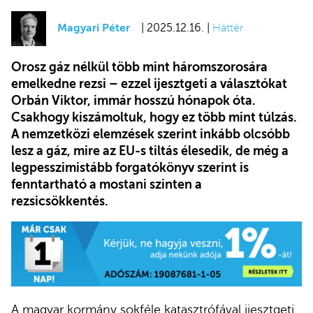
Magyari Péter
| 2025.12.16. |
Háttér
Orosz gáz nélkül több mint háromszorosára
emelkedne rezsi – ezzel ijesztgeti a választókat
Orbán Viktor, immár hosszú hónapok óta.
Csakhogy kiszámoltuk, hogy ez több mint túlzás.
A nemzetközi elemzések szerint inkább olcsóbb
lesz a gáz, mire az EU-s tiltás élesedik, de még a
legpesszimistább forgatókönyv szerint is
fenntartható a mostani szinten a
rezsicsökkentés.
A magyar kormány sokféle katasztrófával ijesztgeti