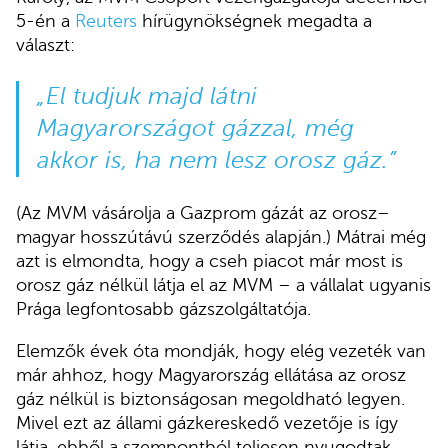
5-én a
Reuters
hírügynökségnek megadta a
választ:
„El tudjuk majd látni
Magyarországot gázzal, még
akkor is, ha nem lesz orosz gáz.”
(Az MVM vásárolja a Gazprom gázát az orosz–
magyar hosszútávú szerződés alapján.) Mátrai még
azt is elmondta, hogy a cseh piacot már most is
orosz gáz nélkül látja el az MVM – a vállalat ugyanis
Prága legfontosabb gázszolgáltatója.
Elemzők évek óta mondják, hogy elég vezeték van
már ahhoz, hogy Magyarország ellátása az orosz
gáz nélkül is biztonságosan megoldható legyen.
Mivel ezt az állami gázkereskedő vezetője is így
látja, ebből a szempontból teljesen nyugodtak