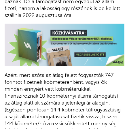
gáznak. De a támogatást nem egyedül az állam
fizeti, hanem a lakosság egy részének is be kellett
szállnia 2022 augusztusa óta.
Azért, mert azóta az átlag felett fogyasztók 747
forintot fizetnek köbméterenként, vagyis ők
minden ennyiért vett köbméterükkel
finanszíroznak 10 köbméternyi állami támogatást
az átlag alattiak számára a jelenlegi ár alapján.
(Egészen pontosan 14,4 köbméter túlfogyasztásig
a saját állami támogatásukat fizetik vissza, hiszen
144 köbméter/hó a rezsicsökkentett mennyiség