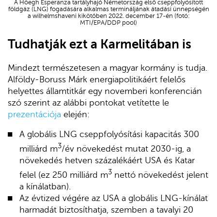
A Höegh Esperanza tartályhajó Németország első cseppfolyósított
földgáz (LNG) fogadására alkalmas termináljának átadási ünnepségén
a wilhelmshaveni kikötőben 2022. december 17-én (fotó:
MTI/EPA/DDP pool)
Tudhatják ezt a Karmelitában is
Mindezt természetesen a magyar kormány is tudja.
Alföldy-Boruss Márk energiapolitikáért felelős
helyettes államtitkár egy novemberi konferencián
szó szerint az alábbi pontokat vetítette le
prezentációja
elején:
A globális LNG cseppfolyósítási kapacitás 300
3
milliárd m
/év növekedést mutat 2030-ig, a
növekedés hetven százalékáért USA és Katar
3
felel (ez 250 milliárd m
nettó növekedést jelent
a kínálatban).
Az évtized végére az USA a globális LNG-kínálat
harmadát biztosíthatja, szemben a tavalyi 20