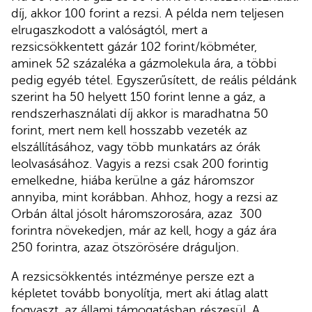
díj, akkor 100 forint a rezsi. A példa nem teljesen
elrugaszkodott a valóságtól, mert a
rezsicsökkentett gázár 102 forint/köbméter,
aminek 52 százaléka a gázmolekula ára, a többi
pedig egyéb tétel. Egyszerűsített, de reális példánk
szerint ha 50 helyett 150 forint lenne a gáz, a
rendszerhasználati díj akkor is maradhatna 50
forint, mert nem kell hosszabb vezeték az
elszállításához, vagy több munkatárs az órák
leolvasásához. Vagyis a rezsi csak 200 forintig
emelkedne, hiába kerülne a gáz háromszor
annyiba, mint korábban. Ahhoz, hogy a rezsi az
Orbán által jósolt háromszorosára, azaz 300
forintra növekedjen, már az kell, hogy a gáz ára
250 forintra, azaz ötszörösére dráguljon.
A rezsicsökkentés intézménye persze ezt a
képletet tovább bonyolítja, mert aki átlag alatt
fogyaszt, az állami támogatásban részesül. A