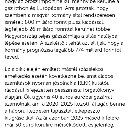
hogy az orosz import nélkül mennyibe kerülne a
gáz itthon és Európában. Arra jutottak, hogy
szemben a magyar kormány által rendszeresen
ismételt 800 milliárd forint plusz kiadással,
legfeljebb 26 milliárd forinttal kerülhet többe
Magyarország teljes gázszámlája a tiltás hatályba
lépése esetén. A szakértők tehát azt állítják, hogy a
kormány prognózisa legalább 774 milliárd forintot
téved.
Ez a cikk elején említett másfél százalékos
emelkedés esetén következne be, amit alapos
számítások nyomán jósolnak a REKK kutatói,
ráadásul kifejezetten pesszimista forgatókönyv
alapján. Ők ugyanis 40 eurós európai gázárral
számolnak, ami a 2020-2025 közötti átlagár, benne
a háború kezdetén tapasztalt elképesztő
kiugrásokkal. Az ár azonban 2025 második felére
már 30 euró körülire mérséklődött, és jelenleg,