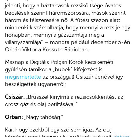
jelenti, hogy a háztartások rezsiköltsége óvatos
becslések szerint háromszorosára, mások szerint
három és félszeresére nő. A fűtési szezon alatt
mindenki kiszámolhatja, hogy mennyi a rezsije egy
hónapban, mennyi a gázszámlája meg a
villanyszámlája” – mondta például december 5-én
Orbán Viktor a Kossuth Rádióban.
Másnap a Digitális Polgári Körök kecskeméti
gyűlésén (amikor a „bubek” kifejezést is
megismertette
az országgal) Csiszár Jenővel így
beszélgettek ugyanerről:
Csiszár:
„Brüsszel kinyírná a rezsicsökkentést az
orosz gáz és olaj betiltásával.”
Orbán:
„Nagy tahóság.”
Kár, hogy ezekből egy szó sem igaz. Az olaj