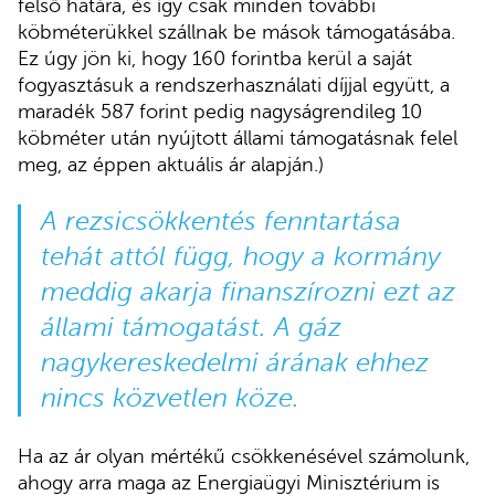
felső határa, és így csak minden további
köbméterükkel szállnak be mások támogatásába.
Ez úgy jön ki, hogy 160 forintba kerül a saját
fogyasztásuk a rendszerhasználati díjjal együtt, a
maradék 587 forint pedig nagyságrendileg 10
köbméter után nyújtott állami támogatásnak felel
meg, az éppen aktuális ár alapján.)
A rezsicsökkentés fenntartása
tehát attól függ, hogy a kormány
meddig akarja finanszírozni ezt az
állami támogatást. A gáz
nagykereskedelmi árának ehhez
nincs közvetlen köze.
Ha az ár olyan mértékű csökkenésével számolunk,
ahogy arra maga az Energiaügyi Minisztérium is