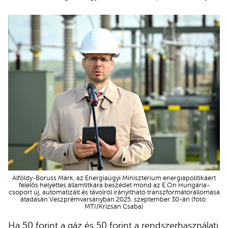
Alföldy-Boruss Márk, az Energiaügyi Minisztérium energiapolitikáért
felelős helyettes államtitkára beszédet mond az E.On Hungária-
csoport új, automatizált és távolról irányítható transzformátorállomása
átadásán Veszprémvarsányban 2025. szeptember 30-án (fotó:
MTI/Krizsán Csaba)
Ha 50 forint a gáz és 50 forint a rendszerhasználati