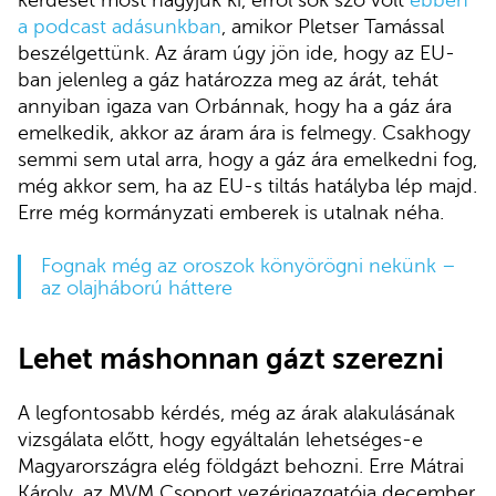
kérdését most hagyjuk ki, erről sok szó volt
ebben
a podcast adásunkban
, amikor Pletser Tamással
beszélgettünk. Az áram úgy jön ide, hogy az EU-
ban jelenleg a gáz határozza meg az árát, tehát
annyiban igaza van Orbánnak, hogy ha a gáz ára
emelkedik, akkor az áram ára is felmegy. Csakhogy
semmi sem utal arra, hogy a gáz ára emelkedni fog,
még akkor sem, ha az EU-s tiltás hatályba lép majd.
Erre még kormányzati emberek is utalnak néha.
Fognak még az oroszok könyörögni nekünk –
az olajháború háttere
Lehet máshonnan gázt szerezni
A legfontosabb kérdés, még az árak alakulásának
vizsgálata előtt, hogy egyáltalán lehetséges-e
Magyarországra elég földgázt behozni. Erre Mátrai
Károly, az MVM Csoport vezérigazgatója december