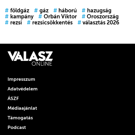
#
földgáz
#
gáz
#
háború
#
hazugság
#
kampány
#
Orbán Viktor
#
Oroszország
#
rezsi
#
rezsicsökkentés
#
választás 2026
Impresszum
Adatvédelem
ÁSZF
Médiaajánlat
Támogatás
Podcast