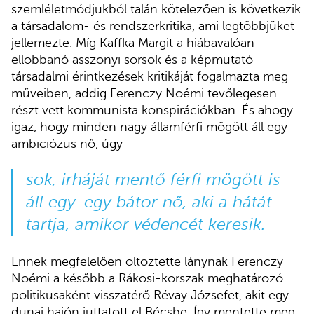
szemléletmódjukból talán kötelezően is következik
a társadalom- és rendszerkritika, ami legtöbbjüket
jellemezte. Míg Kaffka Margit a hiábavalóan
ellobbanó asszonyi sorsok és a képmutató
társadalmi érintkezések kritikáját fogalmazta meg
műveiben, addig Ferenczy Noémi tevőlegesen
részt vett kommunista konspirációkban. És ahogy
igaz, hogy minden nagy államférfi mögött áll egy
ambiciózus nő, úgy
sok, irháját mentő férfi mögött is
áll egy-egy bátor nő, aki a hátát
tartja, amikor védencét keresik.
Ennek megfelelően öltöztette lánynak Ferenczy
Noémi a később a Rákosi-korszak meghatározó
politikusaként visszatérő Révay Józsefet, akit egy
dunai hajón juttatott el Bécsbe. Így mentette meg