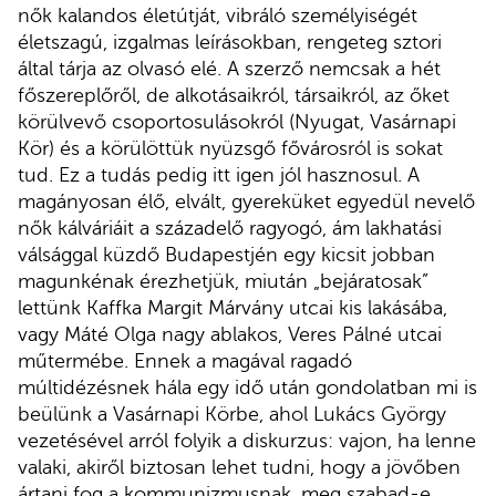
nők kalandos életútját, vibráló személyiségét
életszagú, izgalmas leírásokban, rengeteg sztori
által tárja az olvasó elé. A szerző nemcsak a hét
főszereplőről, de alkotásaikról, társaikról, az őket
körülvevő csoportosulásokról (Nyugat, Vasárnapi
Kör) és a körülöttük nyüzsgő fővárosról is sokat
tud. Ez a tudás pedig itt igen jól hasznosul. A
magányosan élő, elvált, gyereküket egyedül nevelő
nők kálváriáit a századelő ragyogó, ám lakhatási
válsággal küzdő Budapestjén egy kicsit jobban
magunkénak érezhetjük, miután „bejáratosak”
lettünk Kaffka Margit Márvány utcai kis lakásába,
vagy Máté Olga nagy ablakos, Veres Pálné utcai
műtermébe. Ennek a magával ragadó
múltidézésnek hála egy idő után gondolatban mi is
beülünk a Vasárnapi Körbe, ahol Lukács György
vezetésével arról folyik a diskurzus: vajon, ha lenne
valaki, akiről biztosan lehet tudni, hogy a jövőben
ártani fog a kommunizmusnak, meg szabad-e