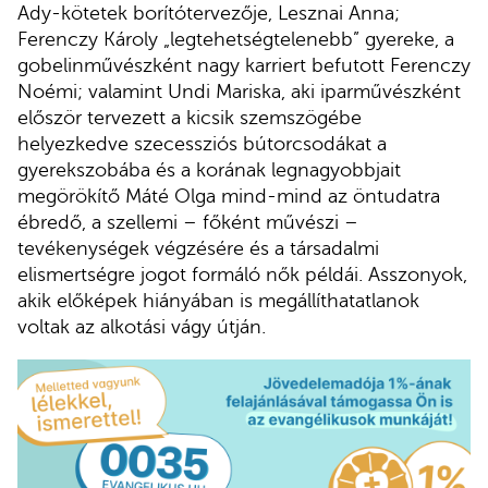
Ady-kötetek borítótervezője, Lesznai Anna;
Ferenczy Károly „legtehetségtelenebb” gyereke, a
gobelinművészként nagy karriert befutott Ferenczy
Noémi; valamint Undi Mariska, aki iparművészként
először tervezett a kicsik szemszögébe
helyezkedve szecessziós bútorcsodákat a
gyerekszobába és a korának legnagyobbjait
megörökítő Máté Olga mind-mind az öntudatra
ébredő, a szellemi – főként művészi –
tevékenységek végzésére és a társadalmi
elismertségre jogot formáló nők példái. Asszonyok,
akik előképek hiányában is megállíthatatlanok
voltak az alkotási vágy útján.