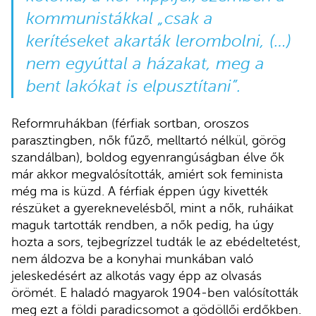
kommunistákkal „csak a
kerítéseket akarták lerombolni, (…)
nem egyúttal a házakat, meg a
bent lakókat is elpusztítani”.
Reformruhákban (férfiak sortban, oroszos
parasztingben, nők fűző, melltartó nélkül, görög
szandálban), boldog egyenrangúságban élve ők
már akkor megvalósították, amiért sok feminista
még ma is küzd. A férfiak éppen úgy kivették
részüket a gyereknevelésből, mint a nők, ruháikat
maguk tartották rendben, a nők pedig, ha úgy
hozta a sors, tejbegrízzel tudták le az ebédeltetést,
nem áldozva be a konyhai munkában való
jeleskedésért az alkotás vagy épp az olvasás
örömét. E haladó magyarok 1904-ben valósították
meg ezt a földi paradicsomot a gödöllői erdőkben.