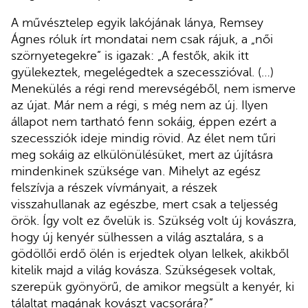
A művésztelep egyik lakójának lánya, Remsey
Ágnes róluk írt mondatai nem csak rájuk, a „női
szörnyetegekre” is igazak: „A festők, akik itt
gyülekeztek, megelégedtek a szecesszióval. (…)
Menekülés a régi rend merevségéből, nem ismerve
az újat. Már nem a régi, s még nem az új. Ilyen
állapot nem tartható fenn sokáig, éppen ezért a
szecessziók ideje mindig rövid. Az élet nem tűri
meg sokáig az elkülönülésüket, mert az újításra
mindenkinek szüksége van. Mihelyt az egész
felszívja a részek vívmányait, a részek
visszahullanak az egészbe, mert csak a teljesség
örök. Így volt ez ővelük is. Szükség volt új kovászra,
hogy új kenyér sülhessen a világ asztalára, s a
gödöllői erdő ölén is erjedtek olyan lelkek, akikből
kitelik majd a világ kovásza. Szükségesek voltak,
szerepük gyönyörű, de amikor megsült a kenyér, ki
tálaltat magának kovászt vacsorára?”