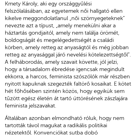
Kmety Károly, aki egy országgyűlési
felszólalásában, az egyetemek női hallgató ellen
kikelve meggondolatlanul „női szörnyegeteknek”
nevezte azt a típust, „amely menekülni akar a
háztartás gondjaitól, amely nem találja örömét,
boldogságát és megelégedettségét a családi
körben, amely retteg az anyaságtól és még jobban
retteg az anyasággal járó nevelési kötelezettségtől”.
A felháborodás, amely szavait követte, jól jelzi,
hogy a társadalom ébredése igencsak megindult
ekkorra, a harcos, feminista szószólók már részben
nyitott kapuknak szegezték faltörő kosaikat. E kötet
hét főhősében szintén közös, hogy egyikük sem
tűzött egész életén át tartó úttörésének zászlajára
feminista jelszavakat.
Általában azonban elmondható róluk, hogy nem
tartották távol magukat a radikális politikai
nézetektől. Konvenciókat sutba dobó