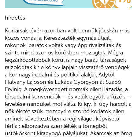
hirdetés
Kortársak lévén azonban volt bennük jócskán más
közös vonás is. Keresztezték egymás útjait,
rokonok, barátok voltak vagy épp rivalizáltak és
szinte mind azonos körökben mozogtak. Még a
legzárkózottabbak körül is nagy baráti társaságok
rajzolódtak ki: e könyv lapjain visszatérő vendégek
a kor nagy irodalmi és politikai alakjai, Adytól
Hatvany Lajoson és Lukács Györgyön át Szabó
Ervinig. A megkövesedett normák elleni lázadás, a
társadalmi konvenciók – és velük együtt a fűzők –
levetése mindüket motiválta. Ki így, ki úgy harcolt a
nők életét szűk mezsgyére szorító korlátok ellen,
aminek következtében a régi világot képviselő
férfiak elborzadva szemlélték a tömegből
üstökösként kiragyogó pályájukat. Akárcsak az öreg