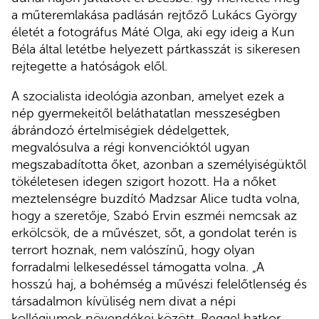
a műteremlakása padlásán rejtőző Lukács György
életét a fotográfus Máté Olga, aki egy ideig a Kun
Béla által letétbe helyezett pártkasszát is sikeresen
rejtegette a hatóságok elől.
A szocialista ideológia azonban, amelyet ezek a
nép gyermekeitől beláthatatlan messzeségben
ábrándozó értelmiségiek dédelgettek,
megvalósulva a régi konvencióktól ugyan
megszabadította őket, azonban a személyiségüktől
tökéletesen idegen szigort hozott. Ha a nőket
meztelenségre buzdító Madzsar Alice tudta volna,
hogy a szeretője, Szabó Ervin eszméi nemcsak az
erkölcsök, de a művészet, sőt, a gondolat terén is
terrort hoznak, nem valószínű, hogy olyan
forradalmi lelkesedéssel támogatta volna. „A
hosszú haj, a bohémség a művészi felelőtlenség és
társadalmon kívüliség nem divat a népi
kollégiumok növendékei között. Reggel hatkor