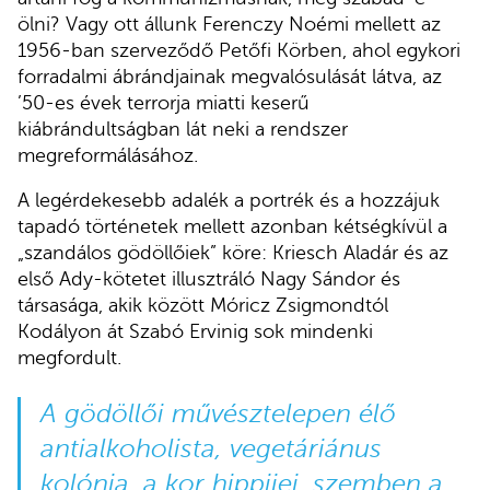
ölni? Vagy ott állunk Ferenczy Noémi mellett az
1956-ban szerveződő Petőfi Körben, ahol egykori
forradalmi ábrándjainak megvalósulását látva, az
’50-es évek terrorja miatti keserű
kiábrándultságban lát neki a rendszer
megreformálásához.
A legérdekesebb adalék a portrék és a hozzájuk
tapadó történetek mellett azonban kétségkívül a
„szandálos gödöllőiek” köre: Kriesch Aladár és az
első Ady-kötetet illusztráló Nagy Sándor és
társasága, akik között Móricz Zsigmondtól
Kodályon át Szabó Ervinig sok mindenki
megfordult.
A gödöllői művésztelepen élő
antialkoholista, vegetáriánus
kolónia, a kor hippijei, szemben a