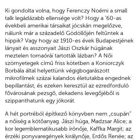
Ki gondolta volna, hogy Ferenczy Noémi a small
talk legádázabb ellensége volt? Hogy a ’60-as
évekbeli amerikai társaikat jócskán megelőzve,
nálunk már a századelő Gödöllőjén feltűntek a
hippik? Vagy hogy az 1910-es évek Budapestjének
lányait és asszonyait Jászi Oszkár húgának
meztelen tornaórái tartották lázban? A Női
szörnyetegek című friss kötetben a Koniorczyk
Borbála által helyettünk végigbogarászott
mikrofilmek százai kalandos életutakba engednek
bepillantást, és ezeken keresztül az ezredforduló
fővárosának pezsgő, dekadens levegőjéből is
szippanthatunk egy jókorát.
A hét portréból építkező könyvben nem „csupán”
a nőiség a kötőanyag. Jászi húga, Madzsar Alice; a
kor legemblematikusabb írónője, Kaffka Margit; az
érzéki ponyvaregények királynője, Erdős Renée; az