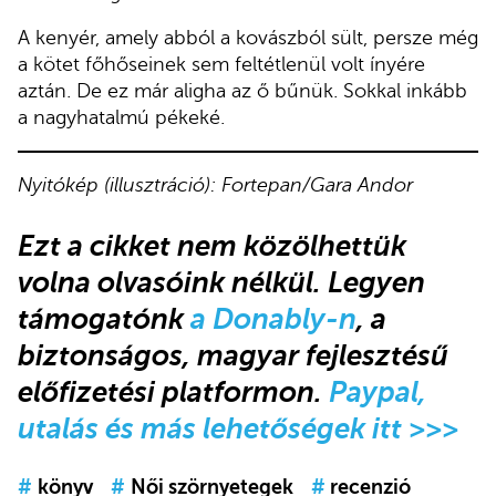
A kenyér, amely abból a kovászból sült, persze még
a kötet főhőseinek sem feltétlenül volt ínyére
aztán. De ez már aligha az ő bűnük. Sokkal inkább
a nagyhatalmú pékeké.
Nyitókép (illusztráció): Fortepan/Gara Andor
Ezt a cikket nem közölhettük
volna olvasóink nélkül. Legyen
támogatónk
a Donably-n
, a
biztonságos, magyar fejlesztésű
előfizetési platformon.
Paypal,
utalás és más lehetőségek itt >>>
#
könyv
#
Női szörnyetegek
#
recenzió