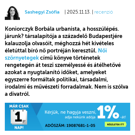
Sashegyi Zsófia
| 2025.11.13. |
recenzió
Koniorczyk Borbála urbanista, a hosszúlépés.
járunk? társalapítója a századelő Budapestjére
kalauzolja olvasóit, méghozzá hét kivételes
életúttal bíró nő portréján keresztül.
Női
szörnyetegek
című könyve történetek
rengetegén át teszi személyessé és átélhetővé
azokat a nyugtalanító időket, amelyeket
egyszerre formáltak politikai, társadalmi,
irodalmi és művészeti forradalmak. Nem is szólva
a divatról.