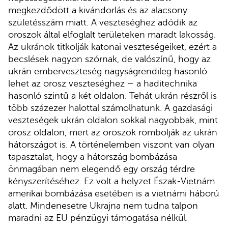
megkezdődött a kivándorlás és az alacsony
születésszám miatt. A veszteséghez adódik az
oroszok által elfoglalt területeken maradt lakosság.
Az ukránok titkolják katonai veszteségeiket, ezért a
becslések nagyon szórnak, de valószínű, hogy az
ukrán emberveszteség nagyságrendileg hasonló
lehet az orosz veszteséghez – a haditechnika
hasonló szintű a két oldalon. Tehát ukrán részről is
több százezer halottal számolhatunk. A gazdasági
veszteségek ukrán oldalon sokkal nagyobbak, mint
orosz oldalon, mert az oroszok rombolják az ukrán
hátországot is. A történelemben viszont van olyan
tapasztalat, hogy a hátország bombázása
önmagában nem elegendő egy ország térdre
kényszerítéséhez. Ez volt a helyzet Észak-Vietnám
amerikai bombázása esetében is a vietnámi háború
alatt. Mindenesetre Ukrajna nem tudna talpon
maradni az EU pénzügyi támogatása nélkül.