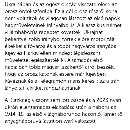
Ukrajnában és az egész ország visszaterelése az
orosz érdekszférába. Ez a cél orosz részről soha
nem volt titok és világosan látszott az első napok
hadműveleteinek irányaiból is. A klasszikus német
villámháborús receptet követték. Ukrajnát
bekerítve, több irányból törtek előre motorizált
ékekkel a főváros és a többi nagyváros irányába.
Kijev és Harkiv ellen mindezt légideszant
művelettel egészítették ki. A támadás első
napjaiban több magyar „szakértő” arról beszélt,
hogy az orosz katonák estére már Kijevben
kávéznak és a Telegramon máris keresik az ukrán
lányokat, akikkel randizhatnának.
A Blitzkrieg viszont sem jött össze és a 2023 nyári
ukrán ellentámadás elakadása után a háború az
1914-18-as első világháborúhoz hasonló, kimerítő
anyagháborúvá (attrition war) változott.