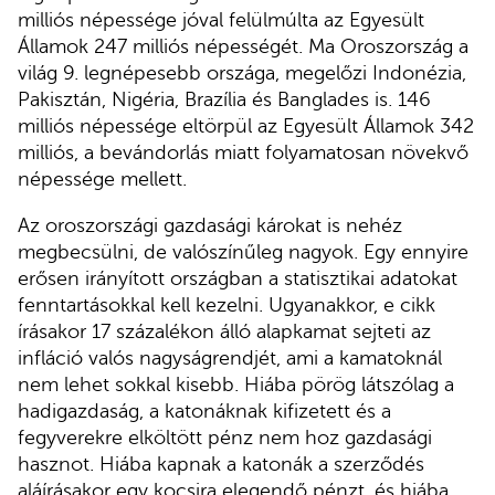
milliós népessége jóval felülmúlta az Egyesült
Államok 247 milliós népességét. Ma Oroszország a
világ 9. legnépesebb országa, megelőzi Indonézia,
Pakisztán, Nigéria, Brazília és Banglades is. 146
milliós népessége eltörpül az Egyesült Államok 342
milliós, a bevándorlás miatt folyamatosan növekvő
népessége mellett.
Az oroszországi gazdasági károkat is nehéz
megbecsülni, de valószínűleg nagyok. Egy ennyire
erősen irányított országban a statisztikai adatokat
fenntartásokkal kell kezelni. Ugyanakkor, e cikk
írásakor 17 százalékon álló alapkamat sejteti az
infláció valós nagyságrendjét, ami a kamatoknál
nem lehet sokkal kisebb. Hiába pörög látszólag a
hadigazdaság, a katonáknak kifizetett és a
fegyverekre elköltött pénz nem hoz gazdasági
hasznot. Hiába kapnak a katonák a szerződés
aláírásakor egy kocsira elegendő pénzt, és hiába