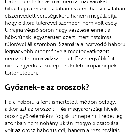
történelemfelfogás már nem a magyarokat
hibáztatja a muhi csatában és a mohácsi csatában
elszenvedett vereségekért, hanem megállapítja,
hogy ekkora túlerővel szemben nem volt esély.
Ukrajna végső soron nagy vesztese ennek a
háborúnak, egyszerűen azért, mert hatalmas
túlerővel áll szemben. Számára a honvédő háború
legnagyobb eredménye a megfogyatkozott
nemzet fennmaradása lehet. Ezzel egyébként
nincs egyedül a közép- és keleteurópai népek
történetében.
Győznek-e az oroszok?
Ha a háború a fent ismertetett módon befagy,
akkor azt az oroszok – és magyarországi híveik –
orosz győzelemként fogják ünnepelni. Eredetileg
azonban nem néhány ukrán megye elcsatolása
volt az orosz háborús cél, hanem a rezsimváltás