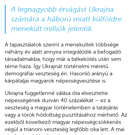
A legnagyobb érvágást Ukrajna
számára a háború miatt külföldre
menekült milliók jelentik.
A tapasztalatok szerint a menekültek többsége
néhány év alatt annyira integrálódik a befogadó
társadalmakba, hogy már a békekötés után sem
térne haza. Így Ukrajnát történelmi méretű
demográfiai veszteség éri. Hasonló arányú a
kárpátaljai magyarok népességvesztése is.
Ukrajna függetlenné válása óta elvesztette
népességének durván 40 százalékát – ez a
veszteség a magyar történelemben a tatárjárás
vagy a török hódoltság pusztításához mérhető. Az
ezekből következő magyar népességcsökkenés
végül a trianoni veszteség legfőbb oka lett. A mai