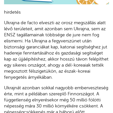
hirdetés
Ukrajna de facto elveszti az orosz megszállás alatt
lévő területeit, amit azonban sem Ukrajna, sem az
ENSZ tagállamainak többsége de jure nem fog
elismerni. Ha Ukrajna a fegyverszünet után
biztonsági garanciákat kap, katonai segítséghez jut
hadereje fenntartásához és gazdasági segítséget
kap az újjáépítéshez, akkor hosszú távon felépíthet
egy sikeres országot, ahogy a dél-koreaiak tették
megosztott félszigetükön, az észak-koreai
fenyegetés árnyékában.
Ukrajnát azonban sokkal nagyobb emberveszteség
érte, mint a példában szereplő Finnországot. A
függetlenség elnyerésekor még 50 millió fölötti
népesség mára 30 millió környékére csökkent. A
népességcsökkenés már a háború előtt