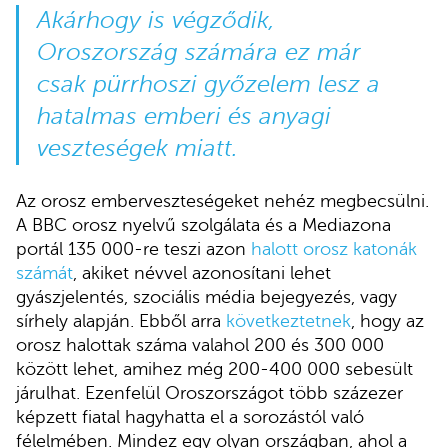
Akárhogy is végződik,
Oroszország számára ez már
csak pürrhoszi győzelem lesz a
hatalmas emberi és anyagi
veszteségek miatt.
Az orosz emberveszteségeket nehéz megbecsülni.
A BBC orosz nyelvű szolgálata és a Mediazona
portál 135 000-re teszi azon
halott orosz katonák
számát
, akiket névvel azonosítani lehet
gyászjelentés, szociális média bejegyezés, vagy
sírhely alapján. Ebből arra
következtetnek
, hogy az
orosz halottak száma valahol 200 és 300 000
között lehet, amihez még 200-400 000 sebesült
járulhat. Ezenfelül Oroszországot több százezer
képzett fiatal hagyhatta el a sorozástól való
félelmében. Mindez egy olyan országban, ahol a