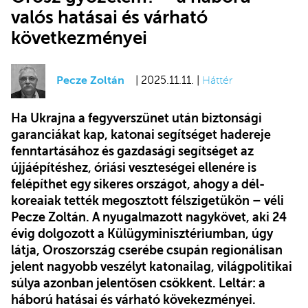
valós hatásai és várható
következményei
Pecze Zoltán
| 2025.11.11. |
Háttér
Ha Ukrajna a fegyverszünet után biztonsági
garanciákat kap, katonai segítséget hadereje
fenntartásához és gazdasági segítséget az
újjáépítéshez, óriási veszteségei ellenére is
felépíthet egy sikeres országot, ahogy a dél-
koreaiak tették megosztott félszigetükön – véli
Pecze Zoltán. A nyugalmazott nagykövet, aki 24
évig dolgozott a Külügyminisztériumban, úgy
látja, Oroszország cserébe csupán regionálisan
jelent nagyobb veszélyt katonailag, világpolitikai
súlya azonban jelentősen csökkent. Leltár: a
háború hatásai és várható kövekezményei.