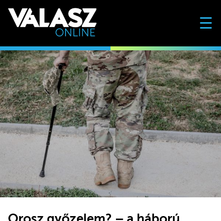
☰
Orosz győzelem? – a háború