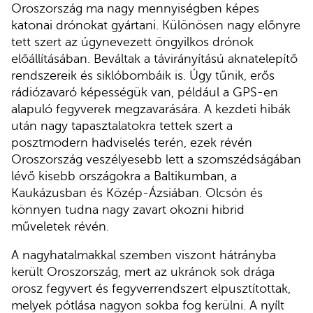
Oroszország ma nagy mennyiségben képes
katonai drónokat gyártani. Különösen nagy előnyre
tett szert az úgynevezett öngyilkos drónok
előállításában. Beváltak a távirányítású aknatelepítő
rendszereik és siklóbombáik is. Úgy tűnik, erős
rádiózavaró képességük van, például a GPS-en
alapuló fegyverek megzavarására. A kezdeti hibák
után nagy tapasztalatokra tettek szert a
posztmodern hadviselés terén, ezek révén
Oroszország veszélyesebb lett a szomszédságában
lévő kisebb országokra a Baltikumban, a
Kaukázusban és Közép-Ázsiában. Olcsón és
könnyen tudna nagy zavart okozni hibrid
műveletek révén.
A nagyhatalmakkal szemben viszont hátrányba
került Oroszország, mert az ukránok sok drága
orosz fegyvert és fegyverrendszert elpusztítottak,
melyek pótlása nagyon sokba fog kerülni. A nyílt