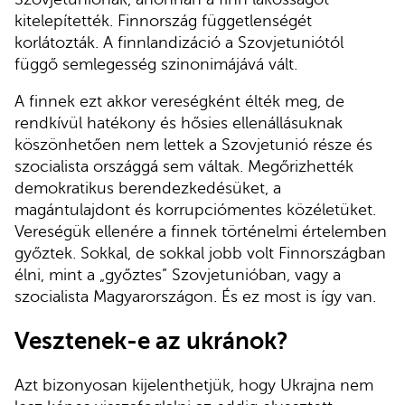
kitelepítették. Finnország függetlenségét
korlátozták. A finnlandizáció a Szovjetuniótól
függő semlegesség szinonimájává vált.
A finnek ezt akkor vereségként élték meg, de
rendkívül hatékony és hősies ellenállásuknak
köszönhetően nem lettek a Szovjetunió része és
szocialista országgá sem váltak. Megőrizhették
demokratikus berendezkedésüket, a
magántulajdont és korrupciómentes közéletüket.
Vereségük ellenére a finnek történelmi értelemben
győztek. Sokkal, de sokkal jobb volt Finnországban
élni, mint a „győztes” Szovjetunióban, vagy a
szocialista Magyarországon. És ez most is így van.
Vesztenek-e az ukránok?
Azt bizonyosan kijelenthetjük, hogy Ukrajna nem