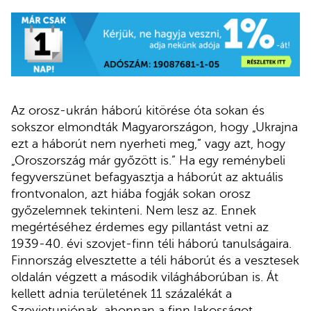
Az orosz-ukrán háború kitörése óta sokan és
sokszor elmondták Magyarországon, hogy „Ukrajna
ezt a háborút nem nyerheti meg,” vagy azt, hogy
„Oroszország már győzött is.” Ha egy reménybeli
fegyverszünet befagyasztja a háborút az aktuális
frontvonalon, azt hiába fogják sokan orosz
győzelemnek tekinteni. Nem lesz az. Ennek
megértéséhez érdemes egy pillantást vetni az
1939-40. évi szovjet-finn téli háború tanulságaira.
Finnország elvesztette a téli háborút és a vesztesek
oldalán végzett a második világháborúban is. Át
kellett adnia területének 11 százalékát a
Szovjetuniónak, ahonnan a finn lakosságot