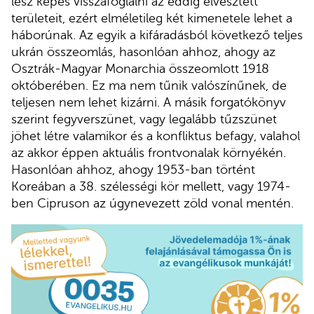
lesz képes visszafoglalni az eddig elvesztett
területeit, ezért elméletileg két kimenetele lehet a
háborúnak. Az egyik a kifáradásból következő teljes
ukrán összeomlás, hasonlóan ahhoz, ahogy az
Osztrák-Magyar Monarchia összeomlott 1918
októberében. Ez ma nem tűnik valószínűnek, de
teljesen nem lehet kizárni. A másik forgatókönyv
szerint fegyverszünet, vagy legalább tűzszünet
jöhet létre valamikor és a konfliktus befagy, valahol
az akkor éppen aktuális frontvonalak környékén.
Hasonlóan ahhoz, ahogy 1953-ban történt
Koreában a 38. szélességi kör mellett, vagy 1974-
ben Cipruson az úgynevezett zöld vonal mentén.