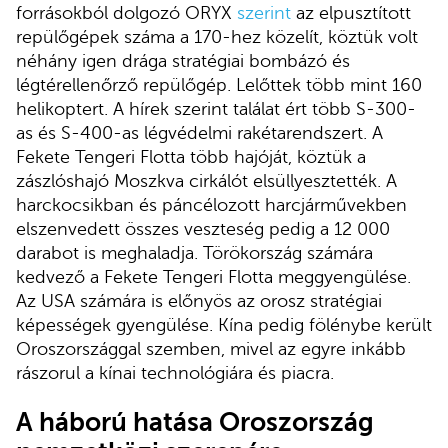
forrásokból dolgozó ORYX
szerint
az elpusztított
repülőgépek száma a 170-hez közelít, köztük volt
néhány igen drága stratégiai bombázó és
légtérellenőrző repülőgép. Lelőttek több mint 160
helikoptert. A hírek szerint találat ért több S-300-
as és S-400-as légvédelmi rakétarendszert. A
Fekete Tengeri Flotta több hajóját, köztük a
zászlóshajó Moszkva cirkálót elsüllyesztették. A
harckocsikban és páncélozott harcjárművekben
elszenvedett összes veszteség pedig a 12 000
darabot is meghaladja. Törökország számára
kedvező a Fekete Tengeri Flotta meggyengülése.
Az USA számára is előnyös az orosz stratégiai
képességek gyengülése. Kína pedig fölénybe került
Oroszországgal szemben, mivel az egyre inkább
rászorul a kínai technológiára és piacra.
A háború hatása Oroszország