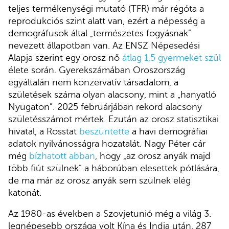
teljes termékenységi mutató (TFR) már régóta a
reprodukciós szint alatt van, ezért a népesség a
demográfusok által „természetes fogyásnak”
nevezett állapotban van. Az ENSZ Népesedési
Alapja szerint egy orosz nő
átlag 1,5 gyermeket szül
élete során. Gyerekszámában Oroszország
egyáltalán nem konzervatív társadalom, a
születések száma olyan alacsony, mint a „hanyatló
Nyugaton”. 2025 februárjában rekord alacsony
születésszámot mértek. Ezután az orosz statisztikai
hivatal, a Rosstat
beszüntette
a havi demográfiai
adatok nyilvánosságra hozatalát. Nagy Péter cár
még
bízhatott abban
, hogy „az orosz anyák majd
több fiút szülnek” a háborúban elesettek pótlására,
de ma már az orosz anyák sem szülnek elég
katonát.
Az 1980-as években a Szovjetunió még a világ 3.
legnépesebb országa volt Kína és India után. 287