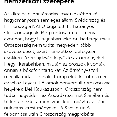
nemzetközi szerepére
Az Ukrajna elleni támadás következtében két
hagyományosan semleges állam, Svédország és
Finnország a NATO tagja lett. Ez hátrányos
Oroszországnak. Még fontosabb fejlemény
azonban, hogy Ukrajnában lekötött hadereje miatt
Oroszország nem tudta megvédeni több
szövetségesét, ezért nemzetközi befolyása
csökken. Azerbajdzsán legyőzte az örményeket
Hegyi-Karabahban, miután az oroszok kivonták
onnan a békefenntartóikat. Az örmény-azeri
megállapodást Donald Trump előtt kötötték meg,
ezzel az Egyesült Államok benyomult Oroszország
helyére a Dél-Kaukázusban. Oroszország nem
tudta megvédeni az Asszad-rezsimet Szíriában és
tétlenül nézte, ahogy Izrael lebombázta az iráni
nukleáris létesítményeket. A Szovjetunió
felbomlása után Oroszország megpróbálta