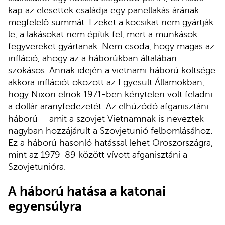
kap az elesettek családja egy panellakás árának
megfelelő summát. Ezeket a kocsikat nem gyártják
le, a lakásokat nem építik fel, mert a munkások
fegyvereket gyártanak. Nem csoda, hogy magas az
infláció, ahogy az a háborúkban általában
szokásos. Annak idején a vietnami háború költsége
akkora inflációt okozott az Egyesült Államokban,
hogy Nixon elnök 1971-ben kénytelen volt feladni
a dollár aranyfedezetét. Az elhúzódó afganisztáni
háború – amit a szovjet Vietnamnak is neveztek –
nagyban hozzájárult a Szovjetunió felbomlásához.
Ez a háború hasonló hatással lehet Oroszországra,
mint az 1979-89 között vívott afganisztáni a
Szovjetunióra.
A háború hatása a katonai
egyensúlyra