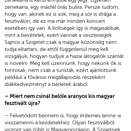
zenekarra, egy másfél órás bulira. Persze tudom,
hogy van, akinek ez is sok, meg a sör is drága a
fesztiválon, de ez ma már minden koncert
esetében így van. A költségek így is magasabbak,
mint a bevételek, ezért vannak a veszteségek.
Sajnos a Szigetet csak a magyar közönség nem
tudja eltartani, de ettől függetlenül meg kell
vizsgáljuk, hogyan tudjuk a hazai látogatók számát
is növelni. Meg kell üzennünk, hogy nekünk ők is
fontosak, nem csak a turisták, ezért ajánlottunk
például a fővárosi megállapodás részeként
diákkedvezményt a bérletek árából.
– Miért nem csinál belőle aranyos kis magyar
fesztivált újra?
– Felvetődött bennem is, hogy érdemes lenne-e
visszamenni a kezdetekhez. Olyan fesztiválból
viszont van több is Magyarországon. A Szigetnek