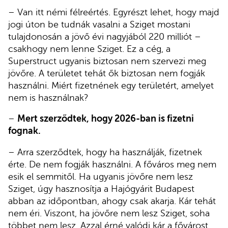
– Van itt némi félreértés. Egyrészt lehet, hogy majd
jogi úton be tudnák vasalni a Sziget mostani
tulajdonosán a jövő évi nagyjából 220 milliót –
csakhogy nem lenne Sziget. Ez a cég, a
Superstruct ugyanis biztosan nem szervezi meg
jövőre. A területet tehát ők biztosan nem fogják
használni. Miért fizetnének egy területért, amelyet
nem is használnak?
–
Mert szerződtek, hogy 2026-ban is fizetni
fognak.
– Arra szerződtek, hogy ha használják, fizetnek
érte. De nem fogják használni. A főváros meg nem
esik el semmitől. Ha ugyanis jövőre nem lesz
Sziget, úgy hasznosítja a Hajógyárit Budapest
abban az időpontban, ahogy csak akarja. Kár tehát
nem éri. Viszont, ha jövőre nem lesz Sziget, soha
többet nem lesz. Azzal érné valódi kár a fővárost,