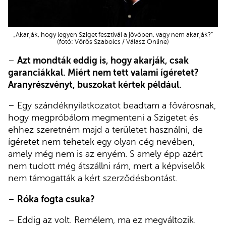
„Akarják, hogy legyen Sziget fesztivál a jövőben, vagy nem akarják?”
(fotó: Vörös Szabolcs / Válasz Online)
–
Azt mondták eddig is, hogy akarják, csak
garanciákkal. Miért nem tett valami ígéretet?
Aranyrészvényt, buszokat kértek például.
– Egy szándéknyilatkozatot beadtam a fővárosnak,
hogy megpróbálom megmenteni a Szigetet és
ehhez szeretném majd a területet használni, de
ígéretet nem tehetek egy olyan cég nevében,
amely még nem is az enyém. S amely épp azért
nem tudott még átszállni rám, mert a képviselők
nem támogatták a kért szerződésbontást.
–
Róka fogta csuka?
– Eddig az volt. Remélem, ma ez megváltozik.