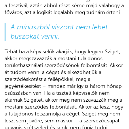
a fesztivál, aztán abból részt kérne majd valahogy a
főváros, azt a logikát legalább meg tudnám érteni.
A mínuszból viszont nem lehet
buszokat venni.
Tehát ha a képviselők akarják, hogy legyen Sziget,
akkor megszavazzák a mostani tulajdonos
területhasználati szerződésének felbontását. Akkor
át tudom venni a céget és elkezdhetjük a
szerződéskötést a fellépőkkel, meg a
jegyértékesítést – mindez már így is három hónap
csúszásban van. Ha a tisztelt képviselők nem
akarnak Szigetet, akkor meg nem szavazzák meg a
mostani szerződés felbontását. Akkor az lesz, hogy
a tulajdonos felszámolja a céget, Sziget meg nem
lesz, sem jövőre, sem máskor – a szervezőcsapat
ugyanis szétszéled és senki nem fogja tudni