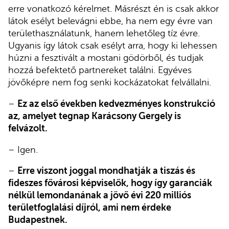
erre vonatkozó kérelmet. Másrészt én is csak akkor
látok esélyt belevágni ebbe, ha nem egy évre van
területhasználatunk, hanem lehetőleg tíz évre.
Ugyanis így látok csak esélyt arra, hogy ki lehessen
húzni a fesztivált a mostani gödörből, és tudjak
hozzá befektető partnereket találni. Egyéves
jövőképre nem fog senki kockázatokat felvállalni.
–
Ez az első években kedvezményes konstrukció
az, amelyet tegnap Karácsony Gergely is
felvázolt.
– Igen.
–
Erre viszont joggal mondhatják a tiszás és
fideszes fővárosi képviselők, hogy így garanciák
nélkül lemondanának a jövő évi 220 milliós
területfoglalási díjról, ami nem érdeke
Budapestnek.