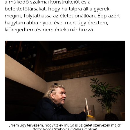
a működő szakmai konstrukciót és a
befektetőtársakat, hogy ha talpra áll a gyerek
megint, folytathassa az életét önállóan. Épp azért
hagytam abba nyolc éve, mert úgy éreztem,
kiöregedtem és nem értek már hozzá.
„Nem úgy tervezem, hogy tíz év múlva is Szigetet szervezek majd”
(fotó: Vörös Szabolcs / Válasz Online)