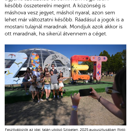
később összeterelni megint. A közönség is
máshova vesz jegyet, máshol nyaral, azon sem
lehet már változtatni később. Ráadásul a jogok is a
mostani tulajnál maradnak. Mondjuk azok akkor is
ott maradnak, ha sikerül átvennem a céget.
Fesztiválozók az idei, talán utolsó Szigeten, 2025 augusztusában (fotó: