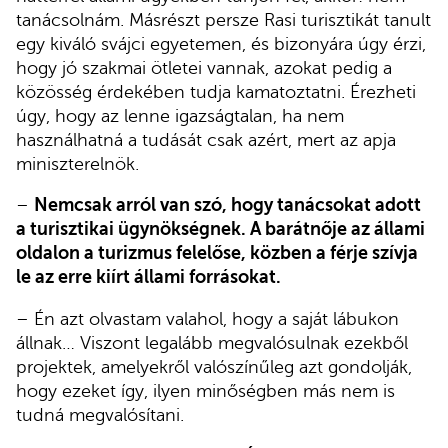
tanácsolnám. Másrészt persze Rasi turisztikát tanult
egy kiváló svájci egyetemen, és bizonyára úgy érzi,
hogy jó szakmai ötletei vannak, azokat pedig a
közösség érdekében tudja kamatoztatni. Érezheti
úgy, hogy az lenne igazságtalan, ha nem
használhatná a tudását csak azért, mert az apja
miniszterelnök.
–
Nemcsak arról van szó, hogy tanácsokat adott
a turisztikai ügynökségnek. A barátnője az állami
oldalon a turizmus felelőse, közben a férje szívja
le az erre kiírt állami forrásokat.
– Én azt olvastam valahol, hogy a saját lábukon
állnak… Viszont legalább megvalósulnak ezekből
projektek, amelyekről valószínűleg azt gondolják,
hogy ezeket így, ilyen minőségben más nem is
tudná megvalósítani.