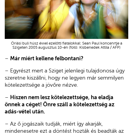
Óriási buli húsz évvel ezelőtti fiatalokkal: Sean Paul koncenrtje a
Szigeten 2005 augusztus 10-én (fotó: Kisbenedek Attila / AFP)
–
Már miért kellene felbontani?
– Egyrészt mert a Sziget jelenlegi tulajdonosa úgy
szeretne kiszállni, hogy ne legyen már semmilyen
kötelezettsége a jövőre nézve.
–
Hiszen nem lesz kötelezettsége, ha eladja
önnek a céget! Önre száll a kötelezettség az
adás-vétel után.
– Az ő jogászaik tudják, miért így akarják,
mindenesetre ezt a döntést hozták és beadták az