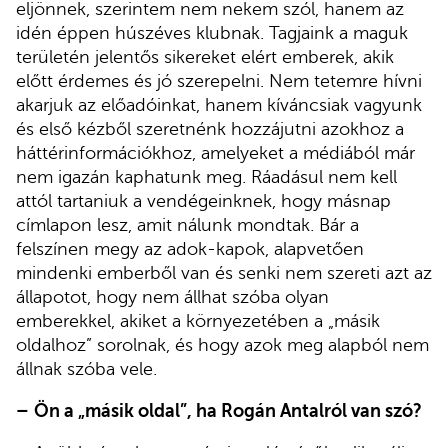
eljönnek, szerintem nem nekem szól, hanem az
idén éppen húszéves klubnak. Tagjaink a maguk
területén jelentős sikereket elért emberek, akik
előtt érdemes és jó szerepelni. Nem tetemre hívni
akarjuk az előadóinkat, hanem kíváncsiak vagyunk
és első kézből szeretnénk hozzájutni azokhoz a
háttérinformációkhoz, amelyeket a médiából már
nem igazán kaphatunk meg. Ráadásul nem kell
attól tartaniuk a vendégeinknek, hogy másnap
címlapon lesz, amit nálunk mondtak. Bár a
felszínen megy az adok-kapok, alapvetően
mindenki emberből van és senki nem szereti azt az
állapotot, hogy nem állhat szóba olyan
emberekkel, akiket a környezetében a „másik
oldalhoz” sorolnak, és hogy azok meg alapból nem
állnak szóba vele.
–
Ön a „másik oldal”, ha Rogán Antalról van szó?