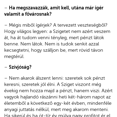
–
Ha megszavazzák, amit kell, utána már ígér
valamit a fővárosnak?
– Mégis miből ígérjek? A tervezett veszteségből?
Hogy világos legyen: a Szigetet nem azért veszem
át, ha át tudom venni tényleg, mert pénzt látok
benne. Nem látok. Nem is tudok senkit azzal
kecsegtetni, hogy szálljon be, mert rövid távon
megtérül.
–
Szívjóság?
– Nem akarok álszent lenni: szeretek sok pénzt
keresni, szeretek jól élni. A Sziget viszont még
évekig nem hozza majd a pénzt, hanem viszi. Azért
vagyok hajlandó rászánni heti két-három napot az
életemből a következő egy-két évben, mindenféle
anyagi juttatás nélkül, mert meg akarom menteni.
Ha sikerül és ha öt-tíz év múlva nagy profitot ér el