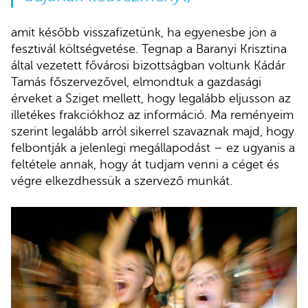
amit később visszafizetünk, ha egyenesbe jön a
fesztivál költségvetése. Tegnap a Baranyi Krisztina
által vezetett fővárosi bizottságban voltunk Kádár
Tamás főszervezővel, elmondtuk a gazdasági
érveket a Sziget mellett, hogy legalább eljusson az
illetékes frakciókhoz az információ. Ma reményeim
szerint legalább arról sikerrel szavaznak majd, hogy
felbontják a jelenlegi megállapodást – ez ugyanis a
feltétele annak, hogy át tudjam venni a céget és
végre elkezdhessük a szervező munkát.