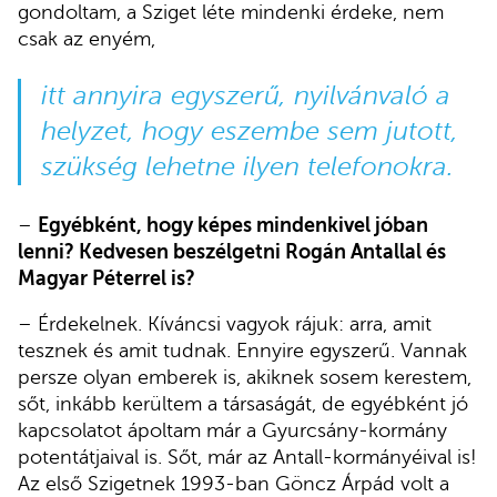
gondoltam, a Sziget léte mindenki érdeke, nem
csak az enyém,
itt annyira egyszerű, nyilvánvaló a
helyzet, hogy eszembe sem jutott,
szükség lehetne ilyen telefonokra.
–
Egyébként, hogy képes mindenkivel jóban
lenni? Kedvesen beszélgetni Rogán Antallal és
Magyar Péterrel is?
– Érdekelnek. Kíváncsi vagyok rájuk: arra, amit
tesznek és amit tudnak. Ennyire egyszerű. Vannak
persze olyan emberek is, akiknek sosem kerestem,
sőt, inkább kerültem a társaságát, de egyébként jó
kapcsolatot ápoltam már a Gyurcsány-kormány
potentátjaival is. Sőt, már az Antall-kormányéival is!
Az első Szigetnek 1993-ban Göncz Árpád volt a