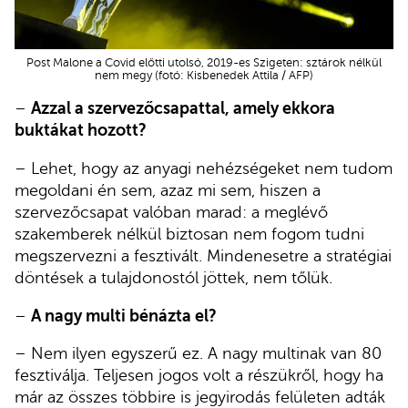
Post Malone a Covid előtti utolsó, 2019-es Szigeten: sztárok nélkül
nem megy (fotó: Kisbenedek Attila / AFP)
–
Azzal a szervezőcsapattal, amely ekkora
buktákat hozott?
– Lehet, hogy az anyagi nehézségeket nem tudom
megoldani én sem, azaz mi sem, hiszen a
szervezőcsapat valóban marad: a meglévő
szakemberek nélkül biztosan nem fogom tudni
megszervezni a fesztivált. Mindenesetre a stratégiai
döntések a tulajdonostól jöttek, nem tőlük.
–
A nagy multi bénázta el?
– Nem ilyen egyszerű ez. A nagy multinak van 80
fesztiválja. Teljesen jogos volt a részükről, hogy ha
már az összes többire is jegyirodás felületen adták