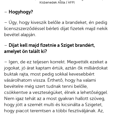
Kisbenedek Attila / AFP)
–
Hogyhogy?
– Úgy, hogy kiveszik belőle a brandeket, én pedig
licenszszerződéssel bérleti díjat fizetek majd nekik
bevétel alapján.
–
Díjat kell majd fizetnie a Sziget brandért,
amelyet ön talált ki?
– Igen, de ez teljesen korrekt. Megvették ezeket a
jogokat, jó árat kaptam értük, aztán ők milliárdokat
buktak rajta, most pedig sokkal kevesebbért
vásárolhatom vissza. Érthető, hogy ha valami
bevételre még szert tudnak tenni belőle,
csökkentve a veszteségüket, élnek a lehetőséggel.
Nem igaz tehát az a most gyakran hallott szöveg,
hogy jött a szemét multi és kicsinálta a Szigetet,
hogy piacot teremtsen a többi fesztiváljának. Az,