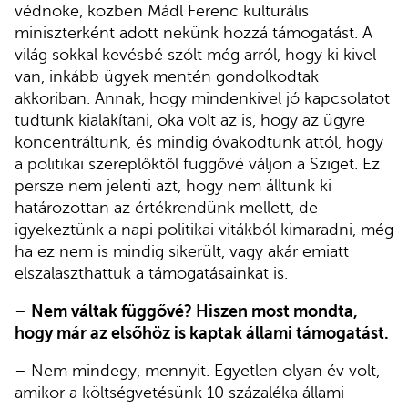
védnöke, közben Mádl Ferenc kulturális
miniszterként adott nekünk hozzá támogatást. A
világ sokkal kevésbé szólt még arról, hogy ki kivel
van, inkább ügyek mentén gondolkodtak
akkoriban. Annak, hogy mindenkivel jó kapcsolatot
tudtunk kialakítani, oka volt az is, hogy az ügyre
koncentráltunk, és mindig óvakodtunk attól, hogy
a politikai szereplőktől függővé váljon a Sziget. Ez
persze nem jelenti azt, hogy nem álltunk ki
határozottan az értékrendünk mellett, de
igyekeztünk a napi politikai vitákból kimaradni, még
ha ez nem is mindig sikerült, vagy akár emiatt
elszalaszthattuk a támogatásainkat is.
–
Nem váltak függővé? Hiszen most mondta,
hogy már az elsőhöz is kaptak állami támogatást.
– Nem mindegy, mennyit. Egyetlen olyan év volt,
amikor a költségvetésünk 10 százaléka állami