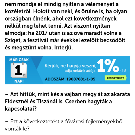
nem mondja el mindig nyíltan a véleményét a
közéletről. Holott van neki, és örülne is, ha olyan
országban élnénk, ahol ezt következmények
nélkül meg lehet tenni. Azt viszont nyíltan
elmodja: ha 2017 után is az övé maradt volna a
Sziget, a fesztivál már évekkel ezelőtt becsődölt
és megszűnt volna. Interjú.
–
Azt hittük, mint kés a vajban megy át az akarata
Fidesznél és Tiszánál is. Cserben hagyták a
kapcsolatai?
– Ezt a következtetést a fővárosi fejleményekből
vonták le?