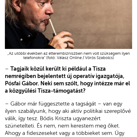
„Az utóbbi években az étterembizniszben nem volt szükségem ilyen
telefonokra” (fotó: Válasz Online / Vörös Szabolcs)
–
Tagjaik közül került ki például a Tisza
nemrégiben bejelentett új operatív igazgatója,
Pósfai Gábor. Neki sem szólt, hogy intézze már el
a közgyűlési Tisza-támogatást?
– Gábor már függesztette a tagságát – van egy
ilyen szabályunk, hogy aki aktív politikai szereplővé
válik, így tesz. Bódis Kriszta ugyanezért
szünetelteti. És nem, nem kerestem meg őket.
Ahogy a fideszeseket vagy a többieket sem. Úgy