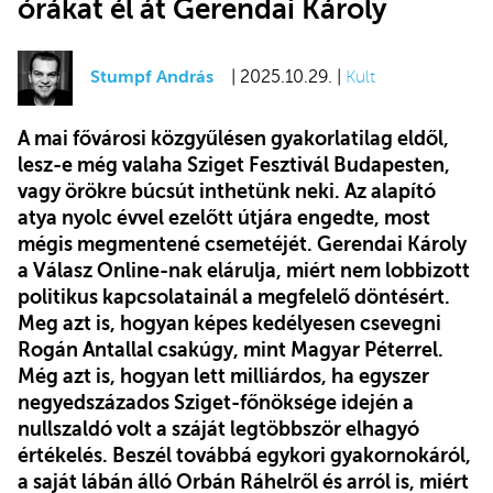
órákat él át Gerendai Károly
Stumpf András
| 2025.10.29. |
Kult
A mai fővárosi közgyűlésen gyakorlatilag eldől,
lesz-e még valaha Sziget Fesztivál Budapesten,
vagy örökre búcsút inthetünk neki. Az alapító
atya nyolc évvel ezelőtt útjára engedte, most
mégis megmentené csemetéjét. Gerendai Károly
a Válasz Online-nak elárulja, miért nem lobbizott
politikus kapcsolatainál a megfelelő döntésért.
Meg azt is, hogyan képes kedélyesen csevegni
Rogán Antallal csakúgy, mint Magyar Péterrel.
Még azt is, hogyan lett milliárdos, ha egyszer
negyedszázados Sziget-főnöksége idején a
nullszaldó volt a száját legtöbbször elhagyó
értékelés. Beszél továbbá egykori gyakornokáról,
a saját lábán álló Orbán Ráhelről és arról is, miért