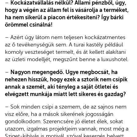
–
Kockázatvállalás nélkül? Állami pénzből, úgy,
hogy a végén az állam fel is vásárolja a terméket,
ha nem sikerül a piacon értékesíteni? Így bárki
örömmel csinálná!
– Azért úgy látom nem teljesen kockázatmentes
az ő tevékenységük sem. A turai kastély például
komoly veszteséget termelt, és át kellett alakítani
az üzleti modelljét, megszűnt benne a luxushotel.
–
Nagyon megengedő. Ugye megbocsát, ha
nehezen hisszük, hogy ezek a sztorik nem csípik
annak a szemét, aki tényleg a saját ötletei és
elvégzett munkája miatt lett sikeres és gazdag?
– Sok minden csípi a szemem, de az sajnos nem
visz előre, ha a mások sikerének jogosságán
gondolkodom. Szerencsére jó életet élek, sokat
utazom, izgalmas projektjeim vannak, most még a
Sziget-kihívás is motivál, szóval kesergés helyett