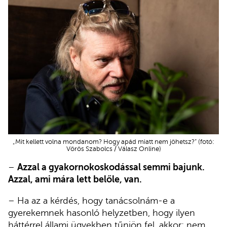
„Mit kellett volna mondanom? Hogy apád miatt nem jöhetsz?” (fotó:
Vörös Szabolcs / Válasz Online)
–
Azzal a gyakornokoskodással semmi bajunk.
Azzal, ami mára lett belőle, van.
– Ha az a kérdés, hogy tanácsolnám-e a
gyerekemnek hasonló helyzetben, hogy ilyen
háttérrel állami ügyekben tűnjön fel, akkor: nem