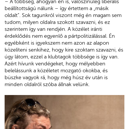
– A többség, ahogyan én is, valószínűleg liberális
beállítottságú nálunk – így értettem a „másik
oldalt”. Sok tagunkról viszont még én magam sem
tudom, milyen oldalra szokott szavazni, és ez
szerintem így van rendjén. A közélet iránti
érdeklődés nem egyenlő a pártpolitizálással. Én
egyébként is igyekszem nem azon az alapon
közelíteni senkihez, hogy kire szoktam szavazni, és
úgy látom, ezzel a klubtagok többsége is így van.
Azért hívunk vendégeket, hogy mélyebben
belelássunk a közéletet mozgató okokba, és
büszke vagyok rá, hogy még húsz év után is
minden oldalról szóba állnak velünk.