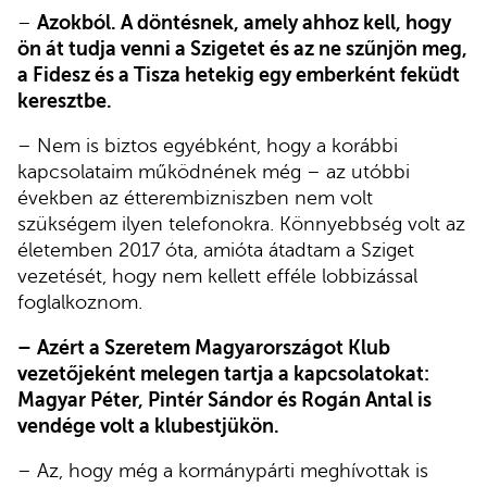
–
Azokból. A döntésnek, amely ahhoz kell, hogy
ön át tudja venni a Szigetet és az ne szűnjön meg,
a Fidesz és a Tisza hetekig egy emberként feküdt
keresztbe.
– Nem is biztos egyébként, hogy a korábbi
kapcsolataim működnének még – az utóbbi
években az étterembizniszben nem volt
szükségem ilyen telefonokra. Könnyebbség volt az
életemben 2017 óta, amióta átadtam a Sziget
vezetését, hogy nem kellett efféle lobbizással
foglalkoznom.
–
Azért a Szeretem Magyarországot Klub
vezetőjeként melegen tartja a kapcsolatokat:
Magyar Péter, Pintér Sándor és Rogán Antal is
vendége volt a klubestjükön.
– Az, hogy még a kormánypárti meghívottak is