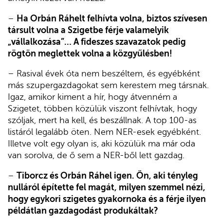
–
Ha Orbán Ráhelt felhívta volna, biztos szívesen
társult volna a Szigetbe férje valamelyik
„vállalkozása”… A fideszes szavazatok pedig
rögtön meglettek volna a közgyűlésben!
– Rasival évek óta nem beszéltem, és egyébként
más szupergazdagokat sem kerestem meg társnak.
Igaz, amikor kiment a hír, hogy átvenném a
Szigetet, többen közülük viszont felhívtak, hogy
szóljak, mert ha kell, és beszállnak. A top 100-as
listáról legalább öten. Nem NER-esek egyébként.
Illetve volt egy olyan is, aki közülük ma már oda
van sorolva, de ő sem a NER-ből lett gazdag.
–
Tiborcz és Orbán Ráhel igen. Ön, aki tényleg
nulláról építette fel magát, milyen szemmel nézi,
hogy egykori szigetes gyakornoka és a férje ilyen
példátlan gazdagodást produkáltak?