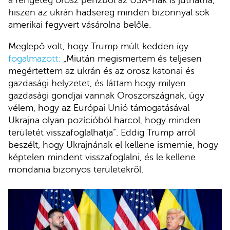
a rengeteg orosz pénzből az USA-nak is juthatna,
hiszen az ukrán hadsereg minden bizonnyal sok
amerikai fegyvert vásárolna belőle.
Meglepő volt, hogy Trump múlt kedden így
fogalmazott:
„Miután megismertem és teljesen
megértettem az ukrán és az orosz katonai és
gazdasági helyzetet, és láttam hogy milyen
gazdasági gondjai vannak Oroszországnak, úgy
vélem, hogy az Európai Unió támogatásával
Ukrajna olyan pozícióból harcol, hogy minden
területét visszafoglalhatja”. Eddig Trump arról
beszélt, hogy Ukrajnának el kellene ismernie, hogy
képtelen mindent visszafoglalni, és le kellene
mondania bizonyos területekről.