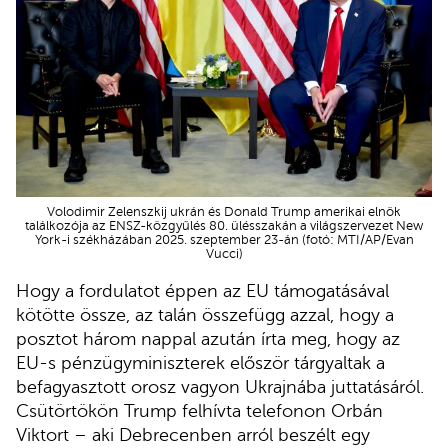
Volodimir Zelenszkij ukrán és Donald Trump amerikai elnök
találkozója az ENSZ-közgyűlés 80. ülésszakán a világszervezet New
York-i székházában 2025. szeptember 23-án (fotó: MTI/AP/Evan
Vucci)
Hogy a fordulatot éppen az EU támogatásával
kötötte össze, az talán összefügg azzal, hogy a
posztot három nappal azután írta meg, hogy az
EU-s pénzügyminiszterek először tárgyaltak a
befagyasztott orosz vagyon Ukrajnába juttatásáról.
Csütörtökön Trump felhívta telefonon Orbán
Viktort – aki Debrecenben arról beszélt egy