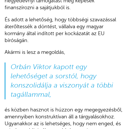
negyedévnyi támogatást még képesek
finanszírozni a sajátjukból is.
És adott a lehetőség, hogy többségi szavazással
áterőltessék a döntést, vállalva egy magyar
kormány által indított per kockázatát az EU
bíróságán.
Akármi is lesz a megoldás,
Orbán Viktor kapott egy
lehetőséget a sorstól, hogy
konszolidálja a viszonyát a többi
tagállammal,
és közben hasznot is húzzon egy megegyezésből,
amennyiben konstruktívan áll a tárgyalásokhoz.
Ugyanakkor az is lehetséges, hogy nem enged, és