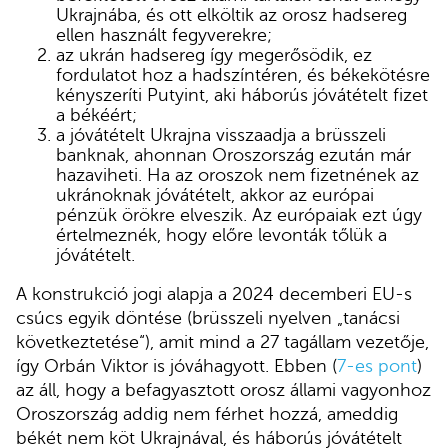
Ukrajnába, és ott elköltik az orosz hadsereg
ellen használt fegyverekre;
az ukrán hadsereg így megerősödik, ez
fordulatot hoz a hadszíntéren, és békekötésre
kényszeríti Putyint, aki háborús jóvátételt fizet
a békéért;
a jóvátételt Ukrajna visszaadja a brüsszeli
banknak, ahonnan Oroszország ezután már
hazaviheti. Ha az oroszok nem fizetnének az
ukránoknak jóvátételt, akkor az európai
pénzük örökre elveszik. Az európaiak ezt úgy
értelmeznék, hogy előre levonták tőlük a
jóvátételt.
A konstrukció jogi alapja a 2024 decemberi EU-s
csúcs egyik döntése (brüsszeli nyelven „tanácsi
következtetése“), amit mind a 27 tagállam vezetője,
így Orbán Viktor is jóváhagyott. Ebben (
7-es pont
)
az áll, hogy a befagyasztott orosz állami vagyonhoz
Oroszország addig nem férhet hozzá, ameddig
békét nem köt Ukrajnával, és háborús jóvátételt