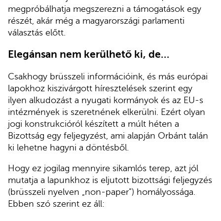
megpróbálhatja megszerezni a támogatások egy
részét, akár még a magyarországi parlamenti
választás előtt.
Elegánsan nem kerülhető ki, de…
Csakhogy brüsszeli információink, és más európai
lapokhoz kiszivárgott híresztelések szerint egy
ilyen alkudozást a nyugati kormányok és az EU-s
intézmények is szeretnének elkerülni. Ezért olyan
jogi konstrukcióról készített a múlt héten a
Bizottság egy feljegyzést, ami alapján Orbánt talán
ki lehetne hagyni a döntésből.
Hogy ez jogilag mennyire sikamlós terep, azt jól
mutatja a lapunkhoz is eljutott bizottsági feljegyzés
(brüsszeli nyelven „non-paper”) homályossága.
Ebben szó szerint ez áll: