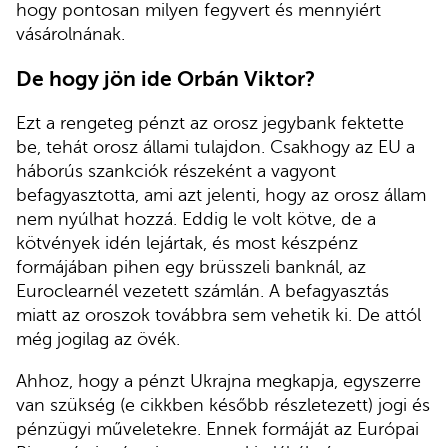
hogy pontosan milyen fegyvert és mennyiért
vásárolnának.
De hogy jön ide Orbán Viktor?
Ezt a rengeteg pénzt az orosz jegybank fektette
be, tehát orosz állami tulajdon. Csakhogy az EU a
háborús szankciók részeként a vagyont
befagyasztotta, ami azt jelenti, hogy az orosz állam
nem nyúlhat hozzá. Eddig le volt kötve, de a
kötvények idén lejártak, és most készpénz
formájában pihen egy brüsszeli banknál, az
Euroclearnél vezetett számlán. A befagyasztás
miatt az oroszok továbbra sem vehetik ki. De attól
még jogilag az övék.
Ahhoz, hogy a pénzt Ukrajna megkapja, egyszerre
van szükség (e cikkben később részletezett) jogi és
pénzügyi műveletekre. Ennek formáját az Európai