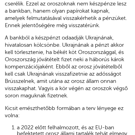
cserélik. Ezzel az oroszoknak nem készpénze lesz
a bankban, hanem olyan papírokat kapnak,
amelyek felmutatásával visszakérhetik a pénzüket.
Ennek jelentőségére még visszatérünk.
A bankból a készpénzt odaadják Ukrajnának,
hivatalosan kölcsönbe. Ukrajnának a pénzt akkor
kell törlesztenie, ha békét köt Oroszországgal, és
Oroszország jóvátételt fizet neki a háborús károk
kompenzációjaként. Ebből az orosz jóvátételből
kell csak Ukrajnának visszafizetnie az adósságot
Brüsszelnek, amit utána az orosz állam onnan
visszakaphat. Vagyis a kör végén az oroszok végső
soron maguknak fizetnek.
Kicsit emészthetőbb formában a terv lényege ez
volna:
a 2022 előtt felhalmozott, és az EU-ban
befektetett orosz állami tartalék tehát elmegy