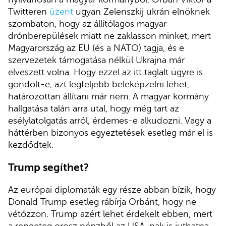
Twitteren
üzent
ugyan Zelenszkij ukrán elnöknek
szombaton, hogy az állítólagos magyar
drónberepülések miatt ne zaklasson minket, mert
Magyarország az EU (és a NATO) tagja, és e
szervezetek támogatása nélkül Ukrajna már
elveszett volna. Hogy ezzel az itt taglalt ügyre is
gondolt-e, azt legfeljebb beleképzelni lehet,
határozottan állítani már nem. A magyar kormány
hallgatása talán arra utal, hogy még tart az
esélylatolgatás arról, érdemes-e alkudozni. Vagy a
háttérben bizonyos egyeztetések esetleg már el is
kezdődtek.
Trump segíthet?
Az európai diplomaták egy része abban bízik, hogy
Donald Trump esetleg rábírja Orbánt, hogy ne
vétózzon. Trump azért lehet érdekelt ebben, mert