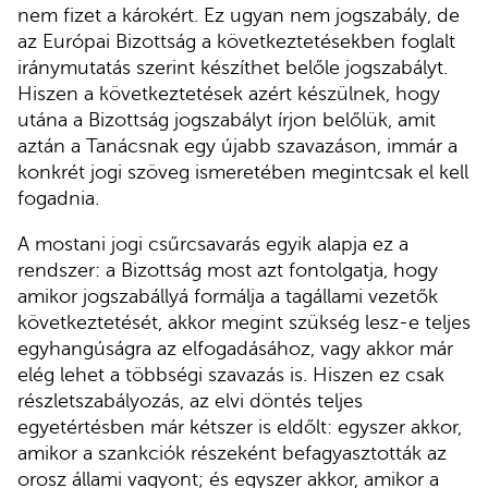
nem fizet a károkért. Ez ugyan nem jogszabály, de
az Európai Bizottság a következtetésekben foglalt
iránymutatás szerint készíthet belőle jogszabályt.
Hiszen a következtetések azért készülnek, hogy
utána a Bizottság jogszabályt írjon belőlük, amit
aztán a Tanácsnak egy újabb szavazáson, immár a
konkrét jogi szöveg ismeretében megintcsak el kell
fogadnia.
A mostani jogi csűrcsavarás egyik alapja ez a
rendszer: a Bizottság most azt fontolgatja, hogy
amikor jogszabállyá formálja a tagállami vezetők
következtetését, akkor megint szükség lesz-e teljes
egyhangúságra az elfogadásához, vagy akkor már
elég lehet a többségi szavazás is. Hiszen ez csak
részletszabályozás, az elvi döntés teljes
egyetértésben már kétszer is eldőlt: egyszer akkor,
amikor a szankciók részeként befagyasztották az
orosz állami vagyont; és egyszer akkor, amikor a