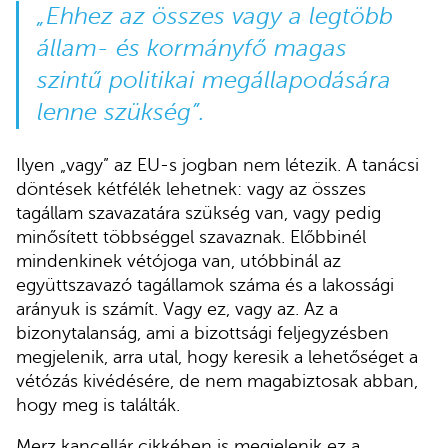
„Ehhez az összes vagy a legtöbb
állam- és kormányfő magas
szintű politikai megállapodására
lenne szükség”.
Ilyen „vagy” az EU-s jogban nem létezik. A tanácsi
döntések kétfélék lehetnek: vagy az összes
tagállam szavazatára szükség van, vagy pedig
minősített többséggel szavaznak. Előbbinél
mindenkinek vétójoga van, utóbbinál az
együttszavazó tagállamok száma és a lakossági
arányuk is számít. Vagy ez, vagy az. Az a
bizonytalanság, ami a bizottsági feljegyzésben
megjelenik, arra utal, hogy keresik a lehetőséget a
vétózás kivédésére, de nem magabiztosak abban,
hogy meg is találták.
Merz kancellár cikkében is megjelenik ez a