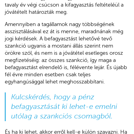
tavaly év végi csúcson a kifagyasztás feltételéül a
jóvátételt határozták meg.
Amennyiben a tagállamok nagy többségének
asszisztálásával ez át is menne, maradnának még
jogi kérdések. A befagyasztást lehetővé tevő
szankció ugyanis a mostani állás szerint nem
örökre szól, és nem is a jóvátétel esetleges orosz
megfizetéséig: az összes szankció, így maga a
befagyasztást elrendelő is, félévente lejár. És újabb
fél évre minden esetben csak teljes
egyhangúsággal lehet meghosszabbítani.
Kulcskérdés, hogy a pénz
befagyasztását ki lehet-e emelni
utólag a szankciós csomagból.
És ha ki lehet, akkor erről kell-e külön szavazni. Ha