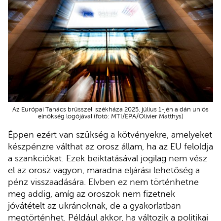
Az Európai Tanács brüsszeli székháza 2025. július 1-jén a dán uniós
elnökség logójával (fotó: MTI/EPA/Olivier Matthys)
Éppen ezért van szükség a kötvényekre, amelyeket
készpénzre válthat az orosz állam, ha az EU feloldja
a szankciókat. Ezek beiktatásával jogilag nem vész
el az orosz vagyon, maradna eljárási lehetőség a
pénz visszaadására. Elvben ez nem történhetne
meg addig, amíg az oroszok nem fizetnek
jóvátételt az ukránoknak, de a gyakorlatban
megtörténhet. Például akkor, ha változik a politikai