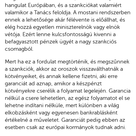
hangulat Európában, és a szankciókat valamiért
valamikor a Tanács feloldja. A mostani rendszerben
ennek a lehetősége akár félévente is előállhat, és
elég hozzá egyetlen miniszterelnök vagy elnök
vétója. Ezért lenne kulcsfontosságú kivenni a
befagyasztott pénzek ügyét a nagy szankciós
csomagból.
Mert ha ez a fordulat megtörténik, és megszűnnek
a szankciók, akkor az oroszok visszaválthatnák a
kötvényeiket, és annak kellene fizetni, aki erre
garanciát ad aznap, amikor a készpénzt
kötvényekre cserélik a folyamat legelején. Garancia
nélkül a csere lehetetlen, az egész folyamatot el se
lehetne indítani nélküle, mert különben a világ
elkobzásként vagy egyenesen bankrablásként
értékelné a műveletet. Garanciát pedig ebben az
esetben csak az európai kormányok tudnak adni.