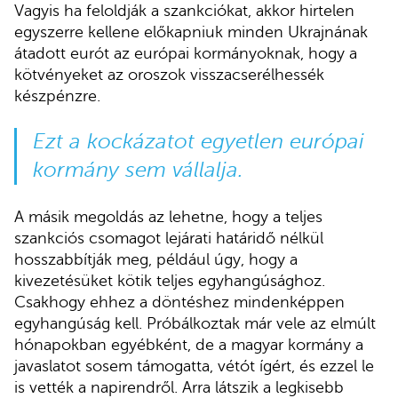
Vagyis ha feloldják a szankciókat, akkor hirtelen
egyszerre kellene előkapniuk minden Ukrajnának
átadott eurót az európai kormányoknak, hogy a
kötvényeket az oroszok visszacserélhessék
készpénzre.
Ezt a kockázatot egyetlen európai
kormány sem vállalja.
A másik megoldás az lehetne, hogy a teljes
szankciós csomagot lejárati határidő nélkül
hosszabbítják meg, például úgy, hogy a
kivezetésüket kötik teljes egyhangúsághoz.
Csakhogy ehhez a döntéshez mindenképpen
egyhangúság kell. Próbálkoztak már vele az elmúlt
hónapokban egyébként, de a magyar kormány a
javaslatot sosem támogatta, vétót ígért, és ezzel le
is vették a napirendről. Arra látszik a legkisebb