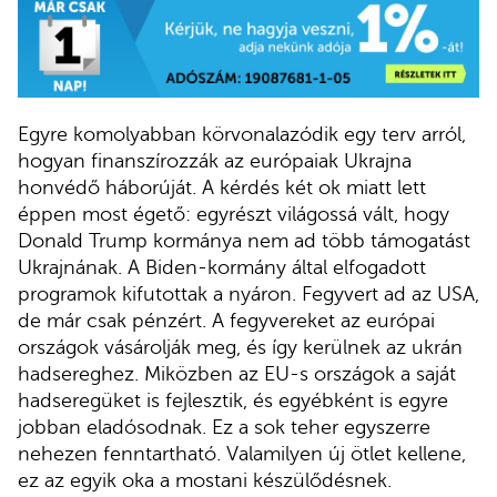
Egyre komolyabban körvonalazódik egy terv arról,
hogyan finanszírozzák az európaiak Ukrajna
honvédő háborúját. A kérdés két ok miatt lett
éppen most égető: egyrészt világossá vált, hogy
Donald Trump kormánya nem ad több támogatást
Ukrajnának. A Biden-kormány által elfogadott
programok kifutottak a nyáron. Fegyvert ad az USA,
de már csak pénzért. A fegyvereket az európai
országok vásárolják meg, és így kerülnek az ukrán
hadsereghez. Miközben az EU-s országok a saját
hadseregüket is fejlesztik, és egyébként is egyre
jobban eladósodnak. Ez a sok teher egyszerre
nehezen fenntartható. Valamilyen új ötlet kellene,
ez az egyik oka a mostani készülődésnek.