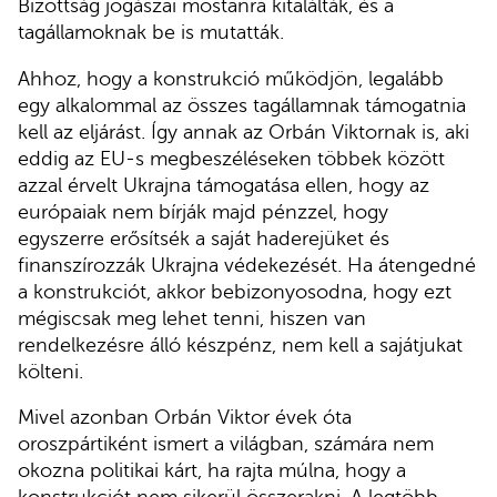
Bizottság jogászai mostanra kitalálták, és a
tagállamoknak be is mutatták.
Ahhoz, hogy a konstrukció működjön, legalább
egy alkalommal az összes tagállamnak támogatnia
kell az eljárást. Így annak az Orbán Viktornak is, aki
eddig az EU-s megbeszéléseken többek között
azzal érvelt Ukrajna támogatása ellen, hogy az
európaiak nem bírják majd pénzzel, hogy
egyszerre erősítsék a saját haderejüket és
finanszírozzák Ukrajna védekezését. Ha átengedné
a konstrukciót, akkor bebizonyosodna, hogy ezt
mégiscsak meg lehet tenni, hiszen van
rendelkezésre álló készpénz, nem kell a sajátjukat
költeni.
Mivel azonban Orbán Viktor évek óta
oroszpártiként ismert a világban, számára nem
okozna politikai kárt, ha rajta múlna, hogy a