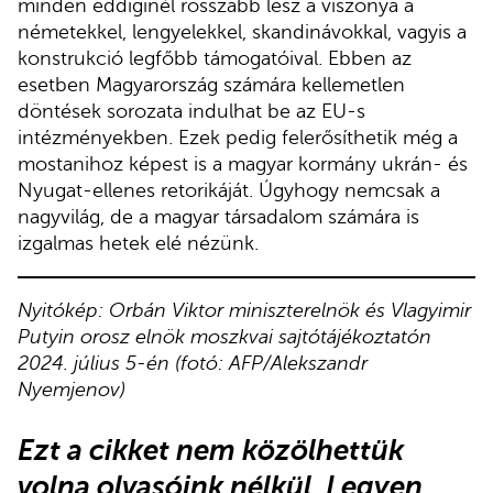
minden eddiginél rosszabb lesz a viszonya a
németekkel, lengyelekkel, skandinávokkal, vagyis a
konstrukció legfőbb támogatóival. Ebben az
esetben Magyarország számára kellemetlen
döntések sorozata indulhat be az EU-s
intézményekben. Ezek pedig felerősíthetik még a
mostanihoz képest is a magyar kormány ukrán- és
Nyugat-ellenes retorikáját. Úgyhogy nemcsak a
nagyvilág, de a magyar társadalom számára is
izgalmas hetek elé nézünk.
Nyitókép: Orbán Viktor miniszterelnök és Vlagyimir
Putyin orosz elnök moszkvai sajtótájékoztatón
2024. július 5-én (fotó: AFP/Alekszandr
Nyemjenov)
Ezt a cikket nem közölhettük
volna olvasóink nélkül. Legyen