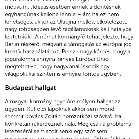
motívum: „Ideális esetben ennek a döntésnek
egyhangúnak kellene lennie – ám ha ez nem
lehetséges, akkor az Ukrajna mellett elkötelezett,
nagy többségben lévő tagállamoknak kell hatályba
léptetniük”. A német kormányfő tehát jelezte, hogy
Berlin részéről megvan a támogatás az európai jog
kreatív használatához. Persze nagy kérdés, hogy a
joguralomra annyira kényes Európai Unió
megteheti-e, hogy nagyvonalúskodik egy
világpolitikai szinten is ennyire fontos ügyben.
Budapest hallgat
A magyar kormány egyelőre mélyen hallgat az
ügyben. Külföldi lapoknak akkor sem mond
semmit Kovács Zoltán nemzetközi szóvivő, ha
konkrétan rákérdeznek nála. Még csak a probléma
létezéséről sem szólt senki egy szót sem
nyilvánosan a magyar kormányból. Orbán Viktor a