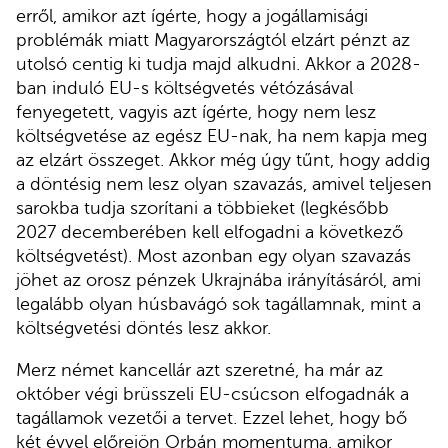
erről, amikor azt ígérte, hogy a jogállamisági
problémák miatt Magyarországtól elzárt pénzt az
utolsó centig ki tudja majd alkudni. Akkor a 2028-
ban induló EU-s költségvetés vétózásával
fenyegetett, vagyis azt ígérte, hogy nem lesz
költségvetése az egész EU-nak, ha nem kapja meg
az elzárt összeget. Akkor még úgy tűnt, hogy addig
a döntésig nem lesz olyan szavazás, amivel teljesen
sarokba tudja szorítani a többieket (legkésőbb
2027 decemberében kell elfogadni a következő
költségvetést). Most azonban egy olyan szavazás
jöhet az orosz pénzek Ukrajnába irányításáról, ami
legalább olyan húsbavágó sok tagállamnak, mint a
költségvetési döntés lesz akkor.
Merz német kancellár azt szeretné, ha már az
október végi brüsszeli EU-csúcson elfogadnák a
tagállamok vezetői a tervet. Ezzel lehet, hogy bő
két évvel előrejön Orbán momentuma, amikor