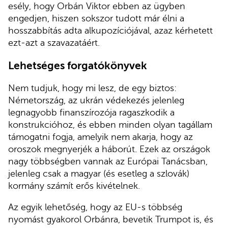
esély, hogy Orbán Viktor ebben az ügyben
engedjen, hiszen sokszor tudott már élni a
hosszabbítás adta alkupozíciójával, azaz kérhetett
ezt-azt a szavazatáért.
Lehetséges forgatókönyvek
Nem tudjuk, hogy mi lesz, de egy biztos:
Németország, az ukrán védekezés jelenleg
legnagyobb finanszírozója ragaszkodik a
konstrukcióhoz, és ebben minden olyan tagállam
támogatni fogja, amelyik nem akarja, hogy az
oroszok megnyerjék a háborút. Ezek az országok
nagy többségben vannak az Európai Tanácsban,
jelenleg csak a magyar (és esetleg a szlovák)
kormány számít erős kivételnek.
Az egyik lehetőség, hogy az EU-s többség
nyomást gyakorol Orbánra, bevetik Trumpot is, és