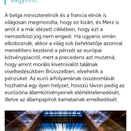
A belga miniszterelnök és a francia elnök is
világosan megmondta, hogy ez kizárt, és Merz is
arról ír a már idézett cikkében, hogy ezt a
nemzetközi jog nem engedi. Ha ugyanis simán
elkoboznák, akkor a világ sok befektetője azonnal
menekíteni kezdené a pénzét az európai
kötvénypiacról, mert a precedens azt mutatná,
hogy amint morális kivetnivalót találnak
viselkedésükben Brüsszelben, elvehetik a
pénzüket. Az euró árfolyamának összeomlását
hozhatná egy ilyen helyzet, hosszú távon pedig az
eurózóna államkötvényeinek elértéktelenedését,
illetve az állampapírok kamatainak emelkedését.