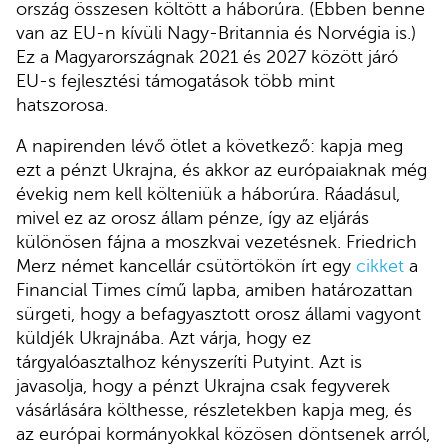
ország összesen költött a háborúra. (Ebben benne
van az EU-n kívüli Nagy-Britannia és Norvégia is.)
Ez a Magyarországnak 2021 és 2027 között járó
EU-s fejlesztési támogatások több mint
hatszorosa.
A napirenden lévő ötlet a következő: kapja meg
ezt a pénzt Ukrajna, és akkor az európaiaknak még
évekig nem kell költeniük a háborúra. Ráadásul,
mivel ez az orosz állam pénze, így az eljárás
különösen fájna a moszkvai vezetésnek. Friedrich
Merz német kancellár csütörtökön írt egy
cikket
a
Financial Times című lapba, amiben határozattan
sürgeti, hogy a befagyasztott orosz állami vagyont
küldjék Ukrajnába. Azt várja, hogy ez
tárgyalóasztalhoz kényszeríti Putyint. Azt is
javasolja, hogy a pénzt Ukrajna csak fegyverek
vásárlására költhesse, részletekben kapja meg, és
az európai kormányokkal közösen döntsenek arról,