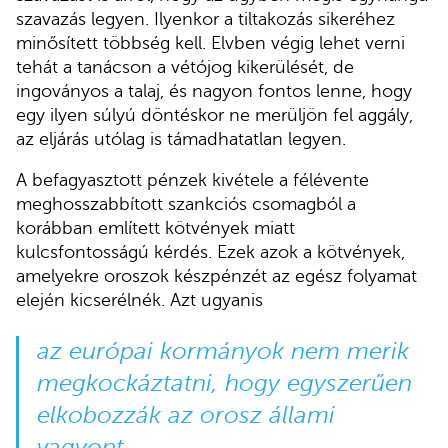
szavazás legyen. Ilyenkor a tiltakozás sikeréhez
minősített többség kell. Elvben végig lehet verni
tehát a tanácson a vétójog kikerülését, de
ingoványos a talaj, és nagyon fontos lenne, hogy
egy ilyen súlyú döntéskor ne merüljön fel aggály,
az eljárás utólag is támadhatatlan legyen.
A befagyasztott pénzek kivétele a félévente
meghosszabbított szankciós csomagból a
korábban említett kötvények miatt
kulcsfontosságú kérdés. Ezek azok a kötvények,
amelyekre oroszok készpénzét az egész folyamat
elején kicserélnék. Azt ugyanis
az európai kormányok nem merik
megkockáztatni, hogy egyszerűen
elkobozzák az orosz állami
vagyont.