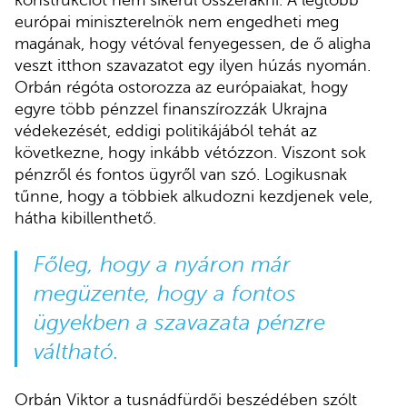
konstrukciót nem sikerül összerakni. A legtöbb
európai miniszterelnök nem engedheti meg
magának, hogy vétóval fenyegessen, de ő aligha
veszt itthon szavazatot egy ilyen húzás nyomán.
Orbán régóta ostorozza az európaiakat, hogy
egyre több pénzzel finanszírozzák Ukrajna
védekezését, eddigi politikájából tehát az
következne, hogy inkább vétózzon. Viszont sok
pénzről és fontos ügyről van szó. Logikusnak
tűnne, hogy a többiek alkudozni kezdjenek vele,
hátha kibillenthető.
Főleg, hogy a nyáron már
megüzente, hogy a fontos
ügyekben a szavazata pénzre
váltható.
Orbán Viktor a tusnádfürdői beszédében szólt