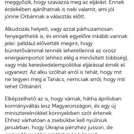
meggyőzik, hogy szavazza meg az eljárást. Ennek
érdekében ajánlhatnak is neki valamit, ami jól
jönne Orbánnak a választás előtt.
Alkudozás helyett, vagy azzal párhuzamosan
fenyegethetik is, és ennek egyelőre inkább vannak
jelei: például elővették megint, hogy
büntetővámmal tennék lehetetlenné az orosz
energiaimportot (ehhez elég a minősített többség),
vagy más kereskedelempolitikai eljárással érnék el
ugyanezt. Az alku szólhat arról is tehát, hogy mit
ne tegyen meg a Tanács, nemcsak arról, hogy mit
tehet Orbánért.
Elképzelhető az is, hogy várnak, hátha áprilisban
kormányváltás lesz Magyarországon, és egy új
miniszterelnökkel könnyebben szót értenek.
Ehhez várhatóan a zsebükbe kell nyúlniuk
januárban, hogy Ukrajna pénzhez jusson, de