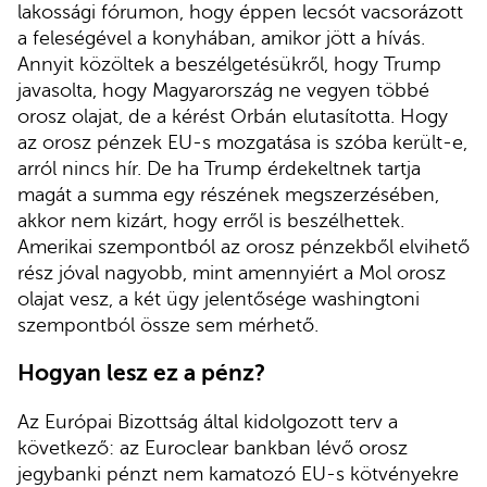
lakossági fórumon, hogy éppen lecsót vacsorázott
a feleségével a konyhában, amikor jött a hívás.
Annyit közöltek a beszélgetésükről, hogy Trump
javasolta, hogy Magyarország ne vegyen többé
orosz olajat, de a kérést Orbán elutasította. Hogy
az orosz pénzek EU-s mozgatása is szóba került-e,
arról nincs hír. De ha Trump érdekeltnek tartja
magát a summa egy részének megszerzésében,
akkor nem kizárt, hogy erről is beszélhettek.
Amerikai szempontból az orosz pénzekből elvihető
rész jóval nagyobb, mint amennyiért a Mol orosz
olajat vesz, a két ügy jelentősége washingtoni
szempontból össze sem mérhető.
Hogyan lesz ez a pénz?
Az Európai Bizottság által kidolgozott terv a
következő: az Euroclear bankban lévő orosz
jegybanki pénzt nem kamatozó EU-s kötvényekre