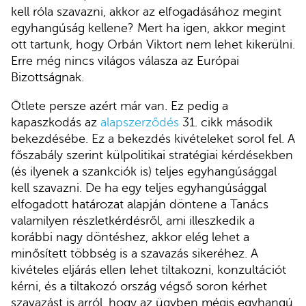
kell róla szavazni, akkor az elfogadásához megint
egyhangúság kellene? Mert ha igen, akkor megint
ott tartunk, hogy Orbán Viktort nem lehet kikerülni.
Erre még nincs világos válasza az Európai
Bizottságnak.
Ötlete persze azért már van. Ez pedig a
kapaszkodás az
alapszerződés
31. cikk második
bekezdésébe. Ez a bekezdés kivételeket sorol fel. A
főszabály szerint külpolitikai stratégiai kérdésekben
(és ilyenek a szankciók is) teljes egyhangúsággal
kell szavazni. De ha egy teljes egyhangúsággal
elfogadott határozat alapján döntene a Tanács
valamilyen részletkérdésről, ami illeszkedik a
korábbi nagy döntéshez, akkor elég lehet a
minősített többség is a szavazás sikeréhez. A
kivételes eljárás ellen lehet tiltakozni, konzultációt
kérni, és a tiltakozó ország végső soron kérhet
szavazást is arról, hogy az ügyben mégis egyhangú