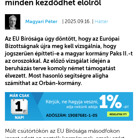
minden kezdődhet elölről
Magyari Péter
| 2025.09.16. |
Háttér
Az EU Bírósága úgy döntött, hogy az Európai
Bizottságnak újra meg kell vizsgálnia, hogy
jogszerűen építteti-e a magyar kormány Paks II.-t
az oroszokkal. Az előző vizsgálat idején a
beruházás terve komoly német támogatást
élvezett. Most hasonló segítségre aligha
számíthat az Orbán-kormány.
Múlt csütörtökön az EU Bírósága másodfokon