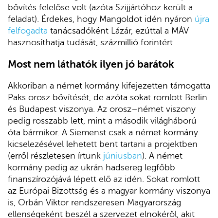
bővítés felelőse volt (azóta Szijjártóhoz került a
feladat). Érdekes, hogy Mangoldot idén nyáron
újra
felfogadta
tanácsadóként Lázár, ezúttal a MÁV
hasznosíthatja tudását, százmillió forintért.
Most nem láthatók ilyen jó barátok
Akkoriban a német kormány kifejezetten támogatta
Paks orosz bővítését, de azóta sokat romlott Berlin
és Budapest viszonya. Az orosz–német viszony
pedig rosszabb lett, mint a második világháború
óta bármikor. A Siemenst csak a német kormány
kicselezésével lehetett bent tartani a projektben
(erről részletesen írtunk
júniusban
). A német
kormány pedig az ukrán hadsereg legfőbb
finanszírozójává lépett elő az idén. Sokat romlott
az Európai Bizottság és a magyar kormány viszonya
is, Orbán Viktor rendszeresen Magyarország
ellenségeként beszél a szervezet elnökéről, akit