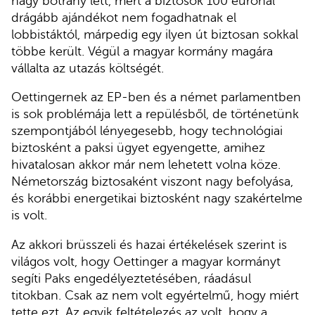
nagy botrány lett, mert a biztosok 100 eurónál
drágább ajándékot nem fogadhatnak el
lobbistáktól, márpedig egy ilyen út biztosan sokkal
többe került. Végül a magyar kormány magára
vállalta az utazás költségét.
Oettingernek az EP-ben és a német parlamentben
is sok problémája lett a repülésből, de történetünk
szempontjából lényegesebb, hogy technológiai
biztosként a paksi ügyet egyengette, amihez
hivatalosan akkor már nem lehetett volna köze.
Németország biztosaként viszont nagy befolyása,
és korábbi energetikai biztosként nagy szakértelme
is volt.
Az akkori brüsszeli és hazai értékelések szerint is
világos volt, hogy Oettinger a magyar kormányt
segíti Paks engedélyeztetésében, ráadásul
titokban. Csak az nem volt egyértelmű, hogy miért
tette ezt. Az egyik feltételezés az volt, hogy a