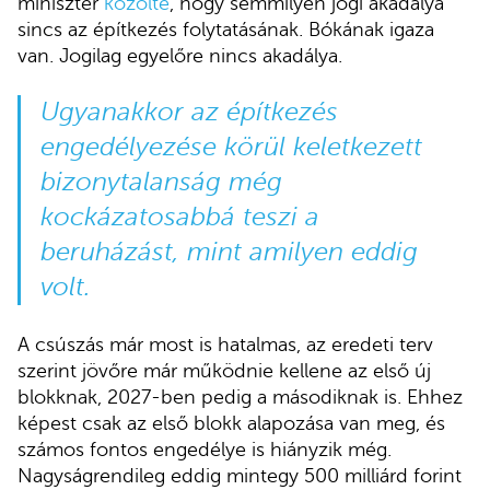
miniszter
közölte
, hogy semmilyen jogi akadálya
sincs az építkezés folytatásának. Bókának igaza
van. Jogilag egyelőre nincs akadálya.
Ugyanakkor az építkezés
engedélyezése körül keletkezett
bizonytalanság még
kockázatosabbá teszi a
beruházást, mint amilyen eddig
volt.
A csúszás már most is hatalmas, az eredeti terv
szerint jövőre már működnie kellene az első új
blokknak, 2027-ben pedig a másodiknak is. Ehhez
képest csak az első blokk alapozása van meg, és
számos fontos engedélye is hiányzik még.
Nagyságrendileg eddig mintegy 500 milliárd forint