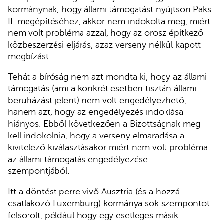
kormánynak, hogy állami támogatást nyújtson Paks
II. megépítéséhez, akkor nem indokolta meg, miért
nem volt probléma azzal, hogy az orosz építkező
közbeszerzési eljárás, azaz verseny nélkül kapott
megbízást.
Tehát a bíróság nem azt mondta ki, hogy az állami
támogatás (ami a konkrét esetben tisztán állami
beruházást jelent) nem volt engedélyezhető,
hanem azt, hogy az engedélyezés indoklása
hiányos. Ebből következően a Bizottságnak meg
kell indokolnia, hogy a verseny elmaradása a
kivitelező kiválasztásakor miért nem volt probléma
az állami támogatás engedélyezése
szempontjából.
Itt a döntést perre vivő Ausztria (és a hozzá
csatlakozó Luxemburg) kormánya sok szempontot
felsorolt, például hogy egy esetleges másik