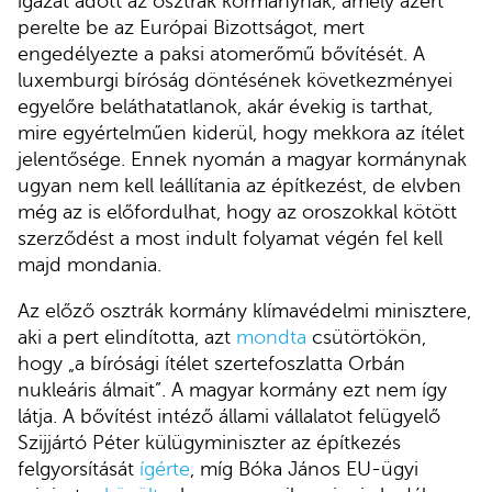
igazat adott az osztrák kormánynak, amely azért
perelte be az Európai Bizottságot, mert
engedélyezte a paksi atomerőmű bővítését. A
luxemburgi bíróság döntésének következményei
egyelőre beláthatatlanok, akár évekig is tarthat,
mire egyértelműen kiderül, hogy mekkora az ítélet
jelentősége. Ennek nyomán a magyar kormánynak
ugyan nem kell leállítania az építkezést, de elvben
még az is előfordulhat, hogy az oroszokkal kötött
szerződést a most indult folyamat végén fel kell
majd mondania.
Az előző osztrák kormány klímavédelmi minisztere,
aki a pert elindította, azt
mondta
csütörtökön,
hogy „a bírósági ítélet szertefoszlatta Orbán
nukleáris álmait”. A magyar kormány ezt nem így
látja. A bővítést intéző állami vállalatot felügyelő
Szijjártó Péter külügyminiszter az építkezés
felgyorsítását
ígérte
, míg Bóka János EU-ügyi