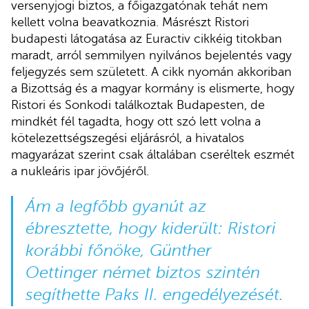
versenyjogi biztos, a főigazgatónak tehát nem
kellett volna beavatkoznia. Másrészt Ristori
budapesti látogatása az Euractiv cikkéig titokban
maradt, arról semmilyen nyilvános bejelentés vagy
feljegyzés sem született. A cikk nyomán akkoriban
a Bizottság és a magyar kormány is elismerte, hogy
Ristori és Sonkodi találkoztak Budapesten, de
mindkét fél tagadta, hogy ott szó lett volna a
kötelezettségszegési eljárásról, a hivatalos
magyarázat szerint csak általában cseréltek eszmét
a nukleáris ipar jövőjéről.
Ám a legfőbb gyanút az
ébresztette, hogy kiderült: Ristori
korábbi főnöke, Günther
Oettinger német biztos szintén
segíthette Paks II. engedélyezését.