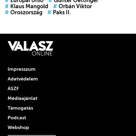
#
Európai Unió
#
Günter Oettinger
#
Klaus Mangold
#
Orbán Viktor
#
Oroszország
#
Paks II.
Impresszum
Adatvédelem
ÁSZF
Médiaajánlat
Támogatás
Podcast
Webshop