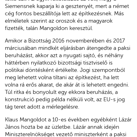
Siemensnek kaparja ki a gesztenyét, mert a német
cég fontos beszállítója lett az építkezésnek. Más
elméletek szerint az oroszok és a magyarok
fizették, talán Mangoldon keresztül.
Amikor a Bizottság 2016 novemberében és 2017
márciusában mindkét eljárásban átengedte a paksi
beruházást, akkor azt a nyugati sajtó, és néhány
háttérben nyilatkozó bizottsági tisztviselő is
politikai döntésként értékelte. Jogi szempontból
meg lehetett volna tiltani az építkezést, ha lett
volna rá erős akarat, de akár át is lehetett engedni.
Túl ritka és bonyolult egy ekkora beruházás, a
konstrukció pedig példa nélküli volt, az EU-s jog
tág teret adott a mérlegelésre.
Klaus Mangoldot a 10-es években egyébként Lázár
János hozta be az üzletbe. Lázár annak idején
Miniszterelnökséget vezető miniszterként a paksi