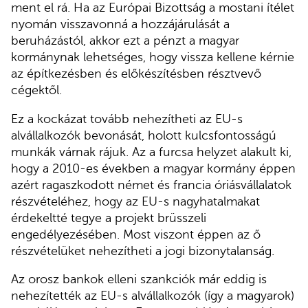
ment el rá. Ha az Európai Bizottság a mostani ítélet
nyomán visszavonná a hozzájárulását a
beruházástól, akkor ezt a pénzt a magyar
kormánynak lehetséges, hogy vissza kellene kérnie
az építkezésben és előkészítésben résztvevő
cégektől.
Ez a kockázat tovább nehezítheti az EU-s
alvállalkozók bevonását, holott kulcsfontosságú
munkák várnak rájuk. Az a furcsa helyzet alakult ki,
hogy a 2010-es években a magyar kormány éppen
azért ragaszkodott német és francia óriásvállalatok
részvételéhez, hogy az EU-s nagyhatalmakat
érdekeltté tegye a projekt brüsszeli
engedélyezésében. Most viszont éppen az ő
részvételüket nehezítheti a jogi bizonytalanság.
Az orosz bankok elleni szankciók már eddig is
nehezítették az EU-s alvállalkozók (így a magyarok)