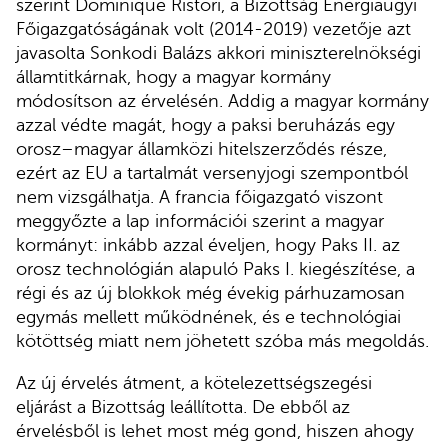
szerint Dominique Ristori, a Bizottság Energiaügyi
Főigazgatóságának volt (2014-2019) vezetője azt
javasolta Sonkodi Balázs akkori miniszterelnökségi
államtitkárnak, hogy a magyar kormány
módosítson az érvelésén. Addig a magyar kormány
azzal védte magát, hogy a paksi beruházás egy
orosz–magyar államközi hitelszerződés része,
ezért az EU a tartalmát versenyjogi szempontból
nem vizsgálhatja. A francia főigazgató viszont
meggyőzte a lap információi szerint a magyar
kormányt: inkább azzal éveljen, hogy Paks II. az
orosz technológián alapuló Paks I. kiegészítése, a
régi és az új blokkok még évekig párhuzamosan
egymás mellett működnének, és e technológiai
kötöttség miatt nem jöhetett szóba más megoldás.
Az új érvelés átment, a kötelezettségszegési
eljárást a Bizottság leállította. De ebből az
érvelésből is lehet most még gond, hiszen ahogy