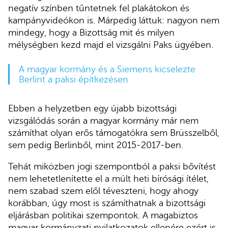
negatív színben tűntetnek fel plakátokon és
kampányvideókon is. Márpedig láttuk: nagyon nem
mindegy, hogy a Bizottság mit és milyen
mélységben kezd majd el vizsgálni Paks ügyében.
A magyar kormány és a Siemens kicselezte
Berlint a paksi építkezésen
Ebben a helyzetben egy újabb bizottsági
vizsgálódás során a magyar kormány már nem
számíthat olyan erős támogatókra sem Brüsszelből,
sem pedig Berlinből, mint 2015-2017-ben.
Tehát miközben jogi szempontból a paksi bővítést
nem lehetetlenítette el a múlt heti bírósági ítélet,
nem szabad szem elől téveszteni, hogy ahogy
korábban, úgy most is számíthatnak a bizottsági
eljárásban politikai szempontok. A magabiztos
magyar kormányzati nyilatkozatok ellenére ezért is