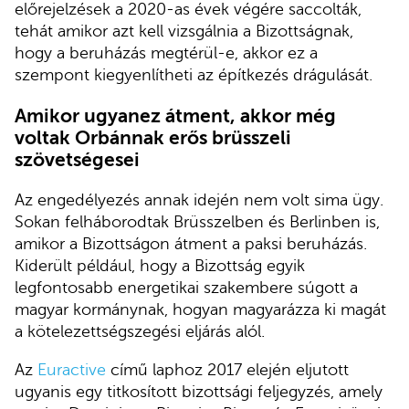
előrejelzések a 2020-as évek végére saccolták,
tehát amikor azt kell vizsgálnia a Bizottságnak,
hogy a beruházás megtérül-e, akkor ez a
szempont kiegyenlítheti az építkezés drágulását.
Amikor ugyanez átment, akkor még
voltak Orbánnak erős brüsszeli
szövetségesei
Az engedélyezés annak idején nem volt sima ügy.
Sokan felháborodtak Brüsszelben és Berlinben is,
amikor a Bizottságon átment a paksi beruházás.
Kiderült például, hogy a Bizottság egyik
legfontosabb energetikai szakembere súgott a
magyar kormánynak, hogyan magyarázza ki magát
a kötelezettségszegési eljárás alól.
Az
Euractive
című laphoz 2017 elején eljutott
ugyanis egy titkosított bizottsági feljegyzés, amely