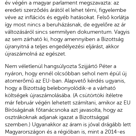
év végén a magyar parlament megszavazta: az
eredeti szerződés árától el lehet térni, figyelembe
véve az inflációs és egyéb hatásokat. Felső korlátja
így most nincs a beruházásnak, de egyelőre az ár
változásáról sincs semmilyen dokumentum. Vagyis
az sem zárható ki, hogy amennyiben a Bizottság
újranyitná a teljes engedélyezési eljárást, akkor
újraszámolná az egészet.
Nem véletlenül hangsúlyozta Szijjártó Péter a
nyáron, hogy ennél olcsóbban sehol nem épül új
atomerőmű az EU-ban. Alapvető kérdés ugyanis,
hogy a Bizottság belebonyolódik-e a várható
költségek újraszámolásába. (A csütörtöki ítéletre
már február végén lehetett számítani, amikor az EU
Bíróságának főtanácsnoka azt javasolta, hogy az
osztrákoknak adjanak igazat a Bizottsággal
szemben.) Ugyanakkor az áram is jóval drágább lett
Magyarországon és a régióban is, mint a 2014-es