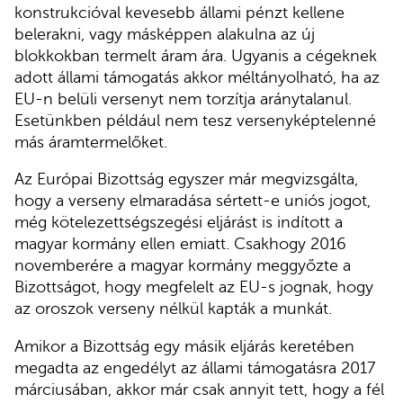
konstrukcióval kevesebb állami pénzt kellene
belerakni, vagy másképpen alakulna az új
blokkokban termelt áram ára. Ugyanis a cégeknek
adott állami támogatás akkor méltányolható, ha az
EU-n belüli versenyt nem torzítja aránytalanul.
Esetünkben például nem tesz versenyképtelenné
más áramtermelőket.
Az Európai Bizottság egyszer már megvizsgálta,
hogy a verseny elmaradása sértett-e uniós jogot,
még kötelezettségszegési eljárást is indított a
magyar kormány ellen emiatt. Csakhogy 2016
novemberére a magyar kormány meggyőzte a
Bizottságot, hogy megfelelt az EU-s jognak, hogy
az oroszok verseny nélkül kapták a munkát.
Amikor a Bizottság egy másik eljárás keretében
megadta az engedélyt az állami támogatásra 2017
márciusában, akkor már csak annyit tett, hogy a fél