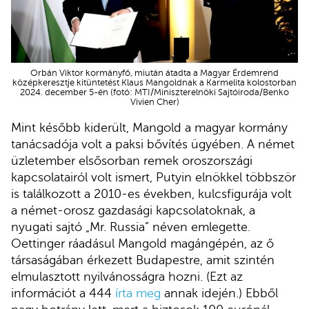
Orbán Viktor kormányfő, miután átadta a Magyar Érdemrend
középkeresztje kitüntetést Klaus Mangoldnak a Karmelita kolostorban
2024. december 5-én (fotó: MTI/Miniszterelnöki Sajtóiroda/Benko
Vivien Cher)
Mint később kiderült, Mangold a magyar kormány
tanácsadója volt a paksi bővítés ügyében. A német
üzletember elsősorban remek oroszországi
kapcsolatairól volt ismert, Putyin elnökkel többször
is találkozott a 2010-es években, kulcsfigurája volt
a német-orosz gazdasági kapcsolatoknak, a
nyugati sajtó „Mr. Russia” néven emlegette.
Oettinger ráadásul Mangold magángépén, az ő
társaságában érkezett Budapestre, amit szintén
elmulasztott nyilvánosságra hozni. (Ezt az
információt a 444
írta meg
annak idején.) Ebből