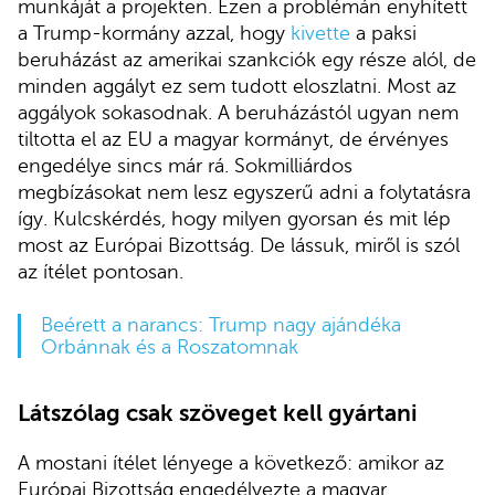
munkáját a projekten. Ezen a problémán enyhített
a Trump-kormány azzal, hogy
kivette
a paksi
beruházást az amerikai szankciók egy része alól, de
minden aggályt ez sem tudott eloszlatni. Most az
aggályok sokasodnak. A beruházástól ugyan nem
tiltotta el az EU a magyar kormányt, de érvényes
engedélye sincs már rá. Sokmilliárdos
megbízásokat nem lesz egyszerű adni a folytatásra
így. Kulcskérdés, hogy milyen gyorsan és mit lép
most az Európai Bizottság. De lássuk, miről is szól
az ítélet pontosan.
Beérett a narancs: Trump nagy ajándéka
Orbánnak és a Roszatomnak
Látszólag csak szöveget kell gyártani
A mostani ítélet lényege a következő: amikor az
Európai Bizottság engedélyezte a magyar