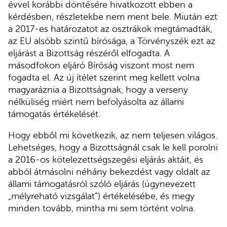
évvel korábbi döntésére hivatkozott ebben a
kérdésben, részletekbe nem ment bele. Miután ezt
a 2017-es határozatot az osztrákok megtámadták,
az EU alsóbb szintű bírósága, a Törvényszék ezt az
eljárást a Bizottság részéről elfogadta. A
másodfokon eljáró Bíróság viszont most nem
fogadta el. Az új ítélet szerint meg kellett volna
magyaráznia a Bizottságnak, hogy a verseny
nélküliség miért nem befolyásolta az állami
támogatás értékelését.
Hogy ebből mi következik, az nem teljesen világos.
Lehetséges, hogy a Bizottságnál csak le kell porolni
a 2016-os kötelezettségszegési eljárás aktáit, és
abból átmásolni néhány bekezdést vagy oldalt az
állami támogatásról szóló eljárás (úgynevezett
„mélyreható vizsgálat”) értékelésébe, és megy
minden tovább, mintha mi sem történt volna.