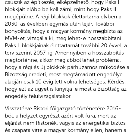
csúszik az építkezés, elképzelhető, hogy Paks I.
blokkjait előbb be kell zárni, mint hogy Paks II.
megépülne. A régi blokkok élettartama elvben a
2030-as években egymás után lejár. További
bonyolítás, hogy a magyar kormány megbízta az
MVM-et, vizsgálja ki, meg lehet-e hosszabbítani
Paks I. blokkjainak élettartamát további 20 évvel, a
terv szerint 2057-ig. Amennyiben a hosszabbítás
megtörténne, akkor meg abból lehet probléma,
hogy a régi és új blokkok párhuzamos működése a
Bizottság eredeti, most megtámadott engedélye
alapján csak 10 évig lett volna lehetséges. Kérdés,
hogy ezt az ügyet is kinyitja-e most a Bizottság az
engedély felülvizsgálatakor.
Visszatérve Ristori főigazgató történetére 2016-
ból: a helyzet egyrészt azért volt fura, mert az
eljárást nem Ristoriék, vagyis az energetikai biztos
és csapata vitte a magyar kormány ellen, hanem a