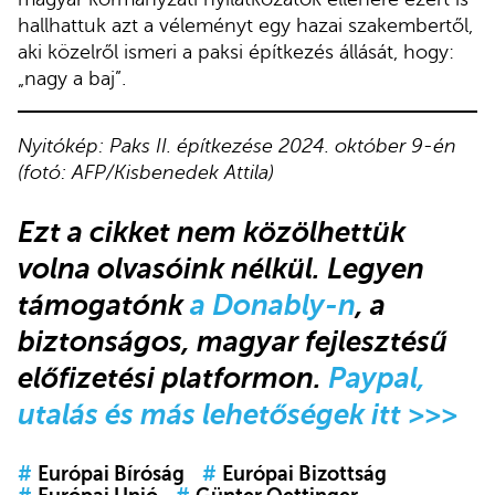
hallhattuk azt a véleményt egy hazai szakembertől,
aki közelről ismeri a paksi építkezés állását, hogy:
„nagy a baj”.
Nyitókép: Paks II. építkezése 2024. október 9-én
(fotó: AFP/Kisbenedek Attila)
Ezt a cikket nem közölhettük
volna olvasóink nélkül. Legyen
támogatónk
a Donably-n
, a
biztonságos, magyar fejlesztésű
előfizetési platformon.
Paypal,
utalás és más lehetőségek itt >>>
#
Európai Bíróság
#
Európai Bizottság