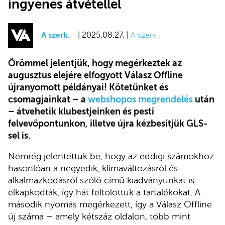
ingyenes átvétellel
A szerk.
| 2025.08.27. |
A szerk
Örömmel jelentjük, hogy megérkeztek az
augusztus elejére elfogyott Válasz Offline
újranyomott példányai! Kötetünket és
csomagjainkat – a
webshopos megrendelés
után
– átvehetik klubestjeinken és pesti
felvevőpontunkon, illetve újra kézbesítjük GLS-
sel is.
Nemrég jelentettük be, hogy az eddigi számokhoz
hasonlóan a negyedik, klímaváltozásról és
alkalmazkodásról szóló című kiadványunkat is
elkapkodták, így hát feltölöttük a tartalékokat. A
második nyomás megérkezett, így a Válasz Offline
új száma – amely kétszáz oldalon, több mint