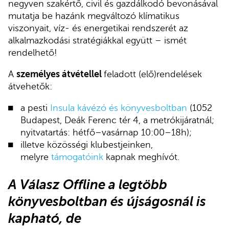
negyven szakértő, civil és gazdálkodó bevonásával
mutatja be hazánk megváltozó klímatikus
viszonyait, víz- és energetikai rendszerét az
alkalmazkodási stratégiákkal együtt – ismét
rendelhető!
A
személyes átvétellel
feladott (elő)rendelések
átvehetők:
a pesti
Insula kávézó és könyvesboltban
(1052
Budapest, Deák Ferenc tér 4, a metrókijáratnál;
nyitvatartás: hétfő–vasárnap 10:00–18h);
illetve közösségi klubestjeinken,
melyre
támogatóink
kapnak meghívót.
A Válasz Offline a legtöbb
könyvesboltban és újságosnál is
kapható, de