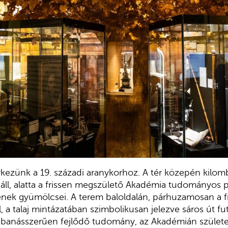
kezünk a 19. századi aranykorhoz. A tér közepén kilom
a áll, alatta a frissen megszülető Akadémia tudományos 
nek gyümölcsei. A terem baloldalán, párhuzamosan a fr
l, a talaj mintázatában szimbolikusan jelezve sáros út fu
bbanásszerűen fejlődő tudomány, az Akadémián születet