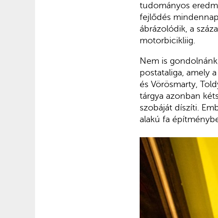
tudományos eredmén
fejlődés mindennap
ábrázolódik, a száza
motorbicikliig.
Nem is gondolnánk,
postataliga, amely a
és Vörösmarty, Told
tárgya azonban két
szobáját díszíti. Em
alakú fa építménybe