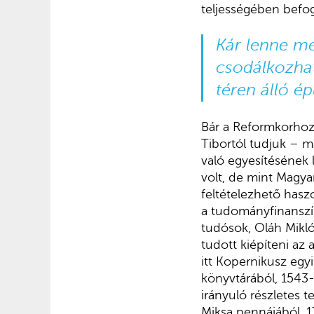
teljességében befoga
Kár lenne me
csodálkozhat
téren álló épü
Bár a Reformkorhoz
Tibortól tudjuk – 
való egyesítésének 
volt, de mint Magya
feltételezhető has
a tudományfinanszí
tudósok, Oláh Mikló
tudott kiépíteni az
itt Kopernikusz egy
könyvtárából, 1543
irányuló részletes 
Miksa pennájából, 1