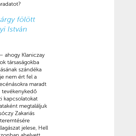
áradatot?
árgy fölött
i István
 – ahogy Klaniczay
sok társaságokba
ításának szándéka
e nem ért fel a
mecénásokra maradt
n tevékenykedő
i kapcsolatokat
ataként megtaláljuk
sóczy Zakariás
gteremtésére
agászat jelese, Hell
azonban ahelyett,