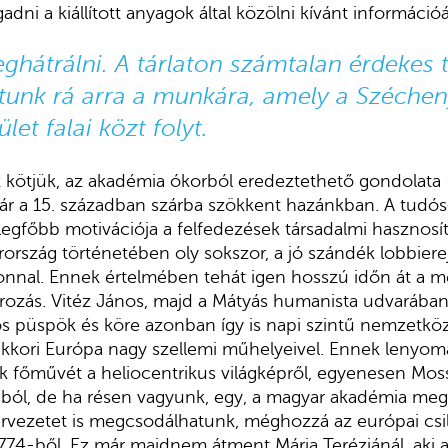
dni a kiállított anyagok által közölni kívánt információ
ghátrálni. A tárlaton számtalan érdekes t
unk rá arra a munkára, amely a Szécheny
let falai közt folyt.
 kötjük, az akadémia ókorból eredeztethető gondolata
már a 15. században szárba szökkent hazánkban. A tudó
legfőbb motivációja a felfedezések társadalmi hasznos
rország történetében oly sokszor, a jó szándék lobbierej
zonnal. Ennek értelmében tehát igen hosszú időn át a 
rozás. Vitéz János, majd a Mátyás humanista udvarába
s püspök és köre azonban így is napi szintű nemzetköz
 akkori Európa nagy szellemi műhelyeivel. Ennek lenyom
ik főművét a heliocentrikus világképről, egyenesen Mos
-ból, de ha résen vagyunk, egy, a magyar akadémia me
tervezetet is megcsodálhatunk, méghozzá az európai csill
774-ből. Ez már majdnem átment Mária Teréziánál, aki 