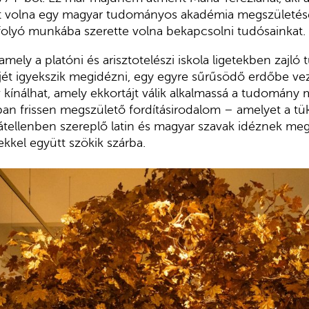
t volna egy magyar tudományos akadémia megszületés
folyó munkába szerette volna bekapcsolni tudósainkat.
r, amely a platóni és arisztotelészi iskola ligetekben zaj
jét igyekszik megidézni, egy egyre sűrűsödő erdőbe vezet
 kínálhat, amely ekkortájt válik alkalmassá a tudomány 
ban frissen megszülető fordításirodalom – amelyet a t
 átellenben szereplő latin és magyar szavak idéznek me
kel együtt szökik szárba.