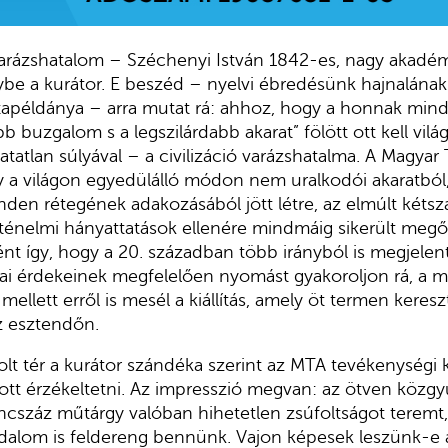
 Varázshatalom – Széchenyi István 1842-es, nagy akadé
ybe a kurátor. E beszéd – nyelvi ébredésünk hajnalána
ntapéldánya – arra mutat rá: ahhoz, hogy a honnak min
bb buzgalom s a legszilárdabb akarat” fölött ott kell vilá
hatatlan súlyával – a civilizáció varázshatalma. A Magy
 a világon egyedülálló módon nem uralkodói akaratból,
den rétegének adakozásából jött létre, az elmúlt kétsz
ténelmi hányattatások ellenére mindmáig sikerült megőr
nt így, hogy a 20. században több irányból is megjelent
ikai érdekeinek megfelelően nyomást gyakoroljon rá, a 
ellett erről is mesél a kiállítás, amely öt termen keresz
áz esztendőn.
olt tér a kurátor szándéka szerint az MTA tevékenységi 
ott érzékeltetni. Az impresszió megvan: az ötven közg
ncszáz műtárgy valóban hihetetlen zsúfoltságot teremt
odalom is feldereng bennünk. Vajon képesek leszünk-e