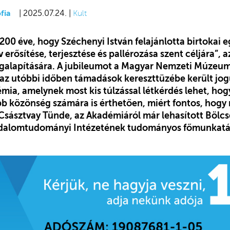
fia
| 2025.07.24. |
Kult
00 éve, hogy Széchenyi István felajánlotta birtokai e
 erősítése, terjesztése és pallérozása szent céljára”,
galapítására. A jubileumot a Magyar Nemzeti Múze
li az utóbbi időben támadások kereszttüzébe került jo
a, amelynek most kis túlzással létkérdés lehet, hogy
b közönség számára is érthetően, miért fontos, hogy
, Császtvay Tünde, az Akadémiáról már lehasított Böl
dalomtudományi Intézetének tudományos főmunkatár