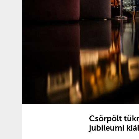
Csörpölt tük
jubileumi kiál