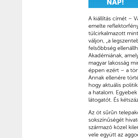
A kiállítás címét –
emelte reflektorfén
túlcirkalmazott mi
váljon, „a legszente
felsőbbség ellenáll
Akadémiának, amely
magyar lakosság min
éppen ezért – a tör
Annak ellenére törté
hogy aktuális polit
a hatalom. Egyebek m
látogatót. És kétsz
Az öt sűrűn telepak
sokszínűségét hivat
származó közel kile
vele együtt az agg