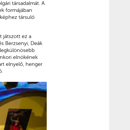
ári társadalmát. A
ek formájában
aképhez társuló
játszott ez a
 és Berzsenyi, Deák
r legkülönösebb
enkori elnökének
art elnyelő, henger
ó.