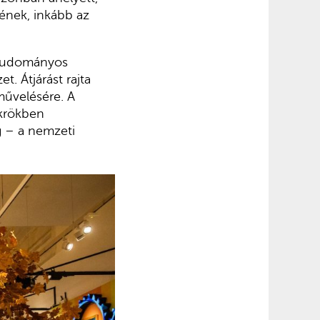
ének, inkább az
ló tudományos
. Átjárást rajta
művelésére. A
ükrökben
g – a nemzeti