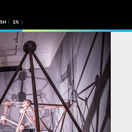
ISH
1%