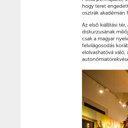
hogy teret engedet
osztrák akadémián 
Az első kiállítási té
diskurzusának miliő
csak a magyar nyelv
felvilágosodás korá
elolvashatóvá váló,
autonómiatörekvések