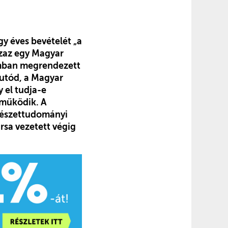
gy éves bevételét
„a
 azaz egy Magyar
umban megrendezett
gutód, a Magyar
 el tudja-e
 működik. A
csészettudományi
sa vezetett végig