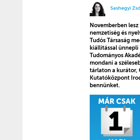
Sashegyi Zsó
Novemberben lesz 2
nemzetiség és nyelv
Tudós Társaság me
kiállítással ünnep
Tudományos Akadémi
mondani a széleseb
tárlaton a kurátor
Kutatóközpont Iro
bennünket.