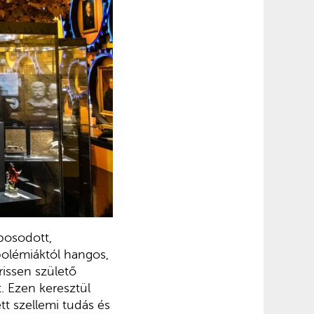
bosodott,
polémiáktól hangos,
issen születő
t. Ezen keresztül
t szellemi tudás és