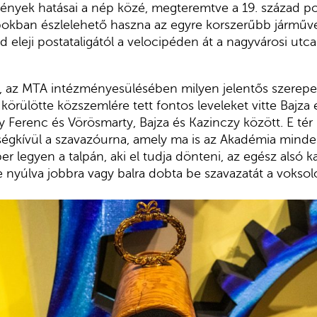
yek hatásai a nép közé, megteremtve a 19. század polg
okban észlelehető haszna az egyre korszerűbb járműv
d eleji postataligától a velocipéden át a nagyvárosi utc
 az MTA intézményesülésében milyen jelentős szerepet 
 körülötte közszemlére tett fontos leveleket vitte Bajza
y Ferenc és Vörösmarty, Bajza és Kazinczy között. E té
ségkívül a szavazóurna, amely ma is az Akadémia mind
ber legyen a talpán, aki el tudja dönteni, az egész alsó k
 nyúlva jobbra vagy balra dobta be szavazatát a voksol