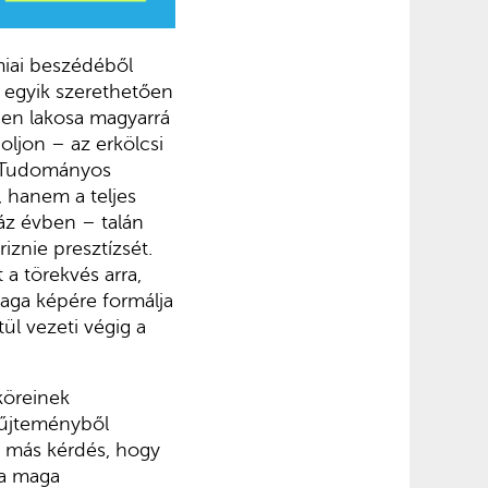
miai beszédéből
k egyik szerethetően
den lakosa magyarrá
goljon – az erkölcsi
ar Tudományos
 hanem a teljes
áz évben – talán
iznie presztízsét.
 a törekvés arra,
maga képére formálja
tül vezeti végig a
köreinek
yűjteményből
, más kérdés, hogy
 a maga