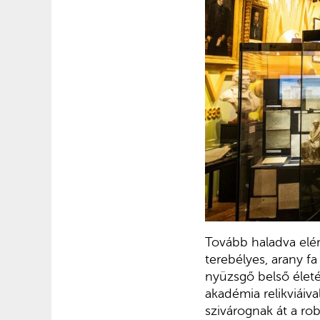
Tovább haladva elér
terebélyes, arany f
nyüzsgő belső életé
akadémia relikviáiva
szivárognak át a ro