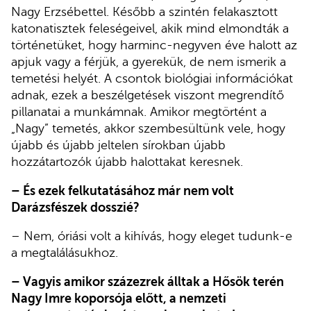
Nagy Erzsébettel. Később a szintén felakasztott
katonatisztek feleségeivel, akik mind elmondták a
történetüket, hogy harminc-negyven éve halott az
apjuk vagy a férjük, a gyerekük, de nem ismerik a
temetési helyét. A csontok biológiai információkat
adnak, ezek a beszélgetések viszont megrendítő
pillanatai a munkámnak. Amikor megtörtént a
„Nagy” temetés, akkor szembesültünk vele, hogy
újabb és újabb jeltelen sírokban újabb
hozzátartozók újabb halottakat keresnek.
– És ezek felkutatásához már nem volt
Darázsfészek dosszié?
– Nem, óriási volt a kihívás, hogy eleget tudunk-e
a megtalálásukhoz.
– Vagyis amikor százezrek álltak a Hősök terén
Nagy Imre koporsója előtt, a nemzeti