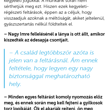
kegyeleti jogukkal. A munkánk során nem
sérthetjük meg ezt. Hiszen ezek kegyeleti-
régészeti feltárások, éppen az a céljuk, hogy
visszaadjuk azoknak a méltóságát, akiket jeltelenül,
gyászszertartás nélkül földteltek el.
– Nagy Imre fellelésénél a lánya is ott állt, amikor
kiszedték az édesapja csontjait.
– A család legtöbbször azóta is
jelen van a feltárásnál. Ám ennek
feltétele, hogy legyen egy nagy
biztonsággal meghatározható
hely.
– Minden egyes feltárást komoly nyomozás előz
meg, és ennek során meg kell fejteni a gyilkosok
torz logikáját. Ők el akarják rejteni, ön meg