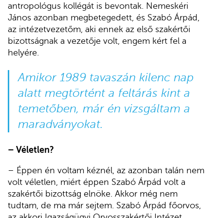
antropológus kollégát is bevontak. Nemeskéri
János azonban megbetegedett, és Szabó Árpád,
az intézetvezetőm, aki ennek az első szakértői
bizottságnak a vezetője volt, engem kért fel a
helyére.
Amikor 1989 tavaszán kilenc nap
alatt megtörtént a feltárás kint a
temetőben, már én vizsgáltam a
maradványokat.
– Véletlen?
– Éppen én voltam kéznél, az azonban talán nem
volt véletlen, miért éppen Szabó Árpád volt a
szakértői bizottság elnöke. Akkor még nem
tudtam, de ma már sejtem. Szabó Árpád főorvos,
az akkori Igazságügyi Orvosszakértői Intézet