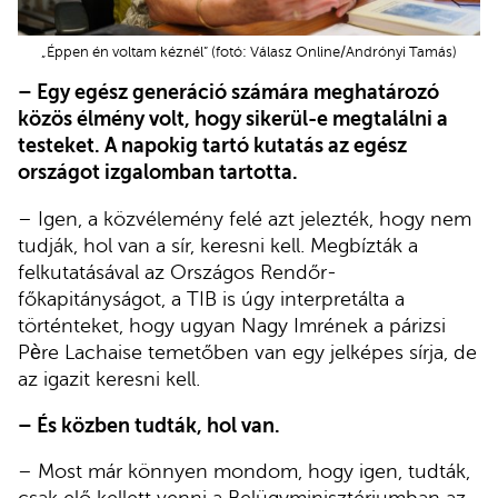
„Éppen én voltam kéznél” (fotó: Válasz Online/Andrónyi Tamás)
– Egy egész generáció számára meghatározó
közös élmény volt, hogy sikerül-e megtalálni a
testeket. A napokig tartó kutatás az egész
országot izgalomban tartotta.
– Igen, a közvélemény felé azt jelezték, hogy nem
tudják, hol van a sír, keresni kell. Megbízták a
felkutatásával az Országos Rendőr-
főkapitányságot, a TIB is úgy interpretálta a
történteket, hogy ugyan Nagy Imrének a párizsi
Père Lachaise temetőben van egy jelképes sírja, de
az igazit keresni kell.
– És közben tudták, hol van.
– Most már könnyen mondom, hogy igen, tudták,