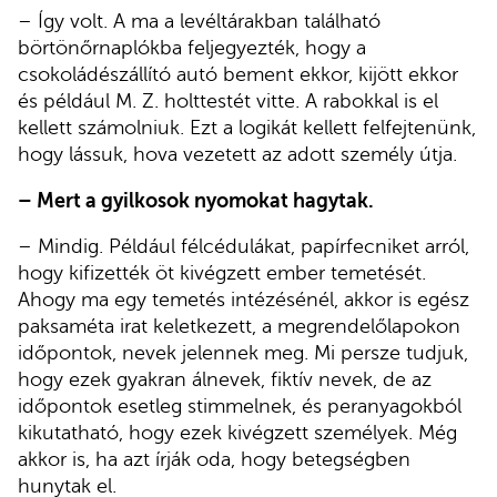
– Így volt. A ma a levéltárakban található
börtönőrnaplókba feljegyezték, hogy a
csokoládészállító autó bement ekkor, kijött ekkor
és például M. Z. holttestét vitte. A rabokkal is el
kellett számolniuk. Ezt a logikát kellett felfejtenünk,
hogy lássuk, hova vezetett az adott személy útja.
– Mert a gyilkosok nyomokat hagytak.
– Mindig. Például félcédulákat, papírfecniket arról,
hogy kifizették öt kivégzett ember temetését.
Ahogy ma egy temetés intézésénél, akkor is egész
paksaméta irat keletkezett, a megrendelőlapokon
időpontok, nevek jelennek meg. Mi persze tudjuk,
hogy ezek gyakran álnevek, fiktív nevek, de az
időpontok esetleg stimmelnek, és peranyagokból
kikutatható, hogy ezek kivégzett személyek. Még
akkor is, ha azt írják oda, hogy betegségben
hunytak el.