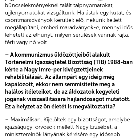
bűncselekményeknél talált talpnyomatokat,
ujjlenyomatokat vizsgáltunk. Ha ástak egy kutat, és
csontmaradványok kerültek elő, nekünk kellett
megállapítani, emberi maradványok-e, mennyi idős
lehetett az elhunyt, milyen sérülések vannak rajta,
férfi vagy nő volt.
– A kommunizmus üldözöttjeiből alakult
Történelmi Igazságtétel Bizottság (TIB) 1988-ban
kérte a Nagy Imre-per kivégzettjeinek
rehabilitálását. Az állampárt egy ideig még
kapálózott, ekkor nem semmisítette meg a
halálos ítéleteiket, de az áldozatok kegyeleti
jogának visszaállítására hajlandóságot mutatott.
Ez a helyzet az ön életét is megváltoztatta?
– Maximálisan. Kijelöltek egy bizottságot, amelybe
igazságügyi orvosok mellett Nagy Erzsébet, a
miniszterelnök lányának kérésére egy idősebb