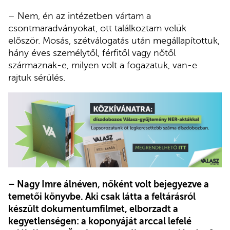
– Nem, én az intézetben vártam a
csontmaradványokat, ott találkoztam velük
először. Mosás, szétválogatás után megállapítottuk,
hány éves személytől, férfitől vagy nőtől
származnak-e, milyen volt a fogazatuk, van-e
rajtuk sérülés.
– Nagy Imre álnéven, nőként volt bejegyezve a
temetői könyvbe. Aki csak látta a feltárásról
készült dokumentumfilmet, elborzadt a
kegyetlenségen: a koponyáját arccal lefelé