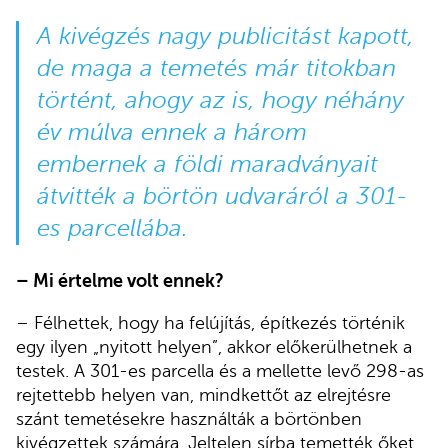
A kivégzés nagy publicitást kapott,
de maga a temetés már titokban
történt, ahogy az is, hogy néhány
év múlva ennek a három
embernek a földi maradványait
átvitték a börtön udvaráról a 301-
es parcellába.
– Mi értelme volt ennek?
– Félhettek, hogy ha felújítás, építkezés történik
egy ilyen „nyitott helyen”, akkor előkerülhetnek a
testek. A 301-es parcella és a mellette levő 298-as
rejtettebb helyen van, mindkettőt az elrejtésre
szánt temetésekre használták a börtönben
kivégzettek számára. Jeltelen sírba temették őket,