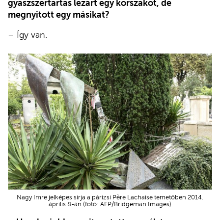
gyászszertartás lezárt egy korszakot, de
megnyitott egy másikat?
– Így van.
Nagy Imre jelképes sírja a párizsi Père Lachaise temetőben 2014.
április 8-án (fotó: AFP/Bridgeman Images)