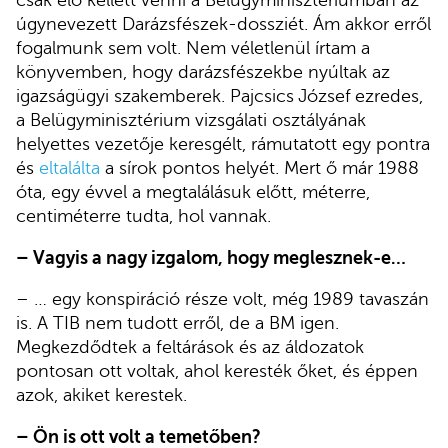
csak elő kellett venni a Belügyminisztériumban az
úgynevezett Darázsfészek-dossziét. Ám akkor erről
fogalmunk sem volt. Nem véletlenül írtam a
könyvemben, hogy darázsfészekbe nyúltak az
igazságügyi szakemberek. Pajcsics
József
ezredes,
a Belügyminisztérium vizsgálati osztályának
helyettes vezetője keresgélt, rámutatott egy pontra
és
eltalálta
a sírok pontos helyét. Mert ő már 1988
óta, egy évvel a megtalálásuk előtt, méterre,
centiméterre tudta, hol vannak.
– Vagyis a nagy izgalom, hogy meglesznek-e…
– … egy konspiráció része volt, még 1989 tavaszán
is. A TIB nem tudott erről, de a BM igen.
Megkezdődtek a feltárások és az áldozatok
pontosan ott voltak, ahol keresték őket, és éppen
azok, akiket kerestek.
– Ön is ott volt a temetőben?