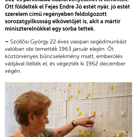
Ott földelték el Fejes Endre Jó estét nyár, jó estét
szerelem című regényében feldolgozott
sorozatgyilkosság elkövetőjét is, akit a mártír
miniszterelnökkel egy sorba tettek.
–
Szöllősi György 22 éves vasipari segédmunkást
valóban ide temették 1963 január elején. Őt
köztörvényes bűncselekmény miatt, emberölés
vádjával ítélték el, és végezték ki 1962 december
végén.