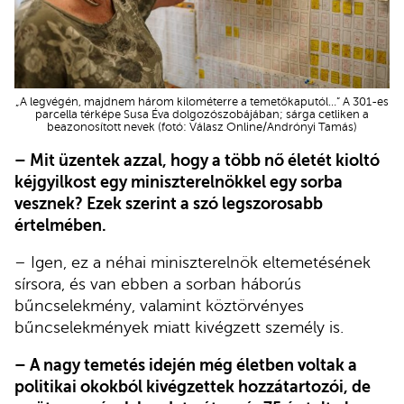
„A legvégén, majdnem három kilométerre a temetőkaputól…” A 301-es
parcella térképe Susa Éva dolgozószobájában; sárga cetliken a
beazonosított nevek (fotó: Válasz Online/Andrónyi Tamás)
– Mit üzentek azzal, hogy a több nő életét kioltó
kéjgyilkost egy miniszterelnökkel egy sorba
vesznek? Ezek szerint a szó legszorosabb
értelmében.
– Igen, ez a néhai miniszterelnök eltemetésének
sírsora, és van ebben a sorban háborús
bűncselekmény, valamint köztörvényes
bűncselekmények miatt kivégzett személy is.
– A nagy temetés idején még életben voltak a
politikai okokból kivégzettek hozzátartozói, de