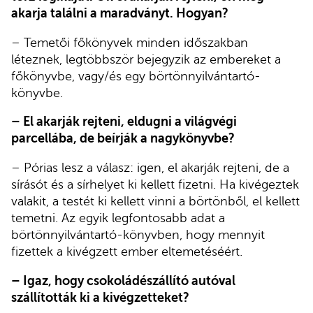
akarja találni a maradványt. Hogyan?
– Temetői főkönyvek minden időszakban
léteznek, legtöbbször bejegyzik az embereket a
főkönyvbe, vagy/és egy börtönnyilvántartó-
könyvbe.
– El akarják rejteni, eldugni a világvégi
parcellába, de beírják a nagykönyvbe?
– Pórias lesz a válasz: igen, el akarják rejteni, de a
sírásót és a sírhelyet ki kellett fizetni. Ha kivégeztek
valakit, a testét ki kellett vinni a börtönből, el kellett
temetni. Az egyik legfontosabb adat a
börtönnyilvántartó-könyvben, hogy mennyit
fizettek a kivégzett ember eltemetéséért.
– Igaz, hogy csokoládészállító autóval
szállították ki a kivégzetteket?