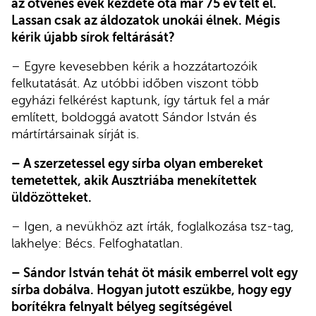
az ötvenes évek kezdete óta már 75 év telt el.
Lassan csak az áldozatok unokái élnek. Mégis
kérik újabb sírok feltárását?
– Egyre kevesebben kérik a hozzátartozóik
felkutatását. Az utóbbi időben viszont több
egyházi felkérést kaptunk, így tártuk fel a már
említett, boldoggá avatott Sándor István és
mártírtársainak sírját is.
– A szerzetessel egy sírba olyan embereket
temetettek, akik Ausztriába menekítettek
üldözötteket.
– Igen, a nevükhöz azt írták, foglalkozása tsz-tag,
lakhelye: Bécs. Felfoghatatlan.
– Sándor István tehát öt másik emberrel volt egy
sírba dobálva. Hogyan jutott eszükbe, hogy egy
borítékra felnyalt bélyeg segítségével