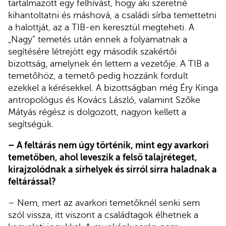
tartalmazott egy felhívást, hogy aki szeretné
kihantoltatni és máshová, a családi sírba temettetni
a halottját, az a TIB-en keresztül megteheti. A
„Nagy” temetés után ennek a folyamatnak a
segítésére létrejött egy második szakértői
bizottság, amelynek én lettem a vezetője. A TIB a
temetőhöz, a temető pedig hozzánk fordult
ezekkel a kérésekkel. A bizottságban még Éry Kinga
antropológus és Kovács László, valamint Szőke
Mátyás régész is dolgozott, nagyon kellett a
segítségük.
– A feltárás nem úgy történik, mint egy avarkori
temetőben, ahol leveszik a felső talajréteget,
kirajzolódnak a sírhelyek és sírról sírra haladnak a
feltárással?
– Nem, mert az avarkori temetőknél senki sem
szól vissza, itt viszont a családtagok élhetnek a