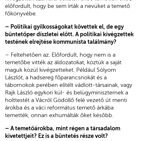
előfordult, hogy be sem írták a nevüket a temető
főkönyvébe.
– Politikai gyilkosságokat követtek el, de egy
büntetőper díszletei előtt. A politikai kivégzettek
testének elrejtése kommunista találmány?
– Feltehetően az. Előfordult, hogy nem is a
temetőbe vitték az áldozatokat, köztük a saját
maguk közül kivégzetteket. Például Sólyom
Lászlót, a hadsereg főparancsnokát és a
tábornokok perében elítélt vádlott-társainak, vagy
Rajk László egykori kül- és belügyminiszternek a
holttestét a Vácról Gödöllő felé vezető út menti
árokba és a váci református temető árkába
temették, onnan exhumálták őket később.
– A temetőárokba, mint régen a társadalom
kivetettjeit? Ez is a büntetés része volt?