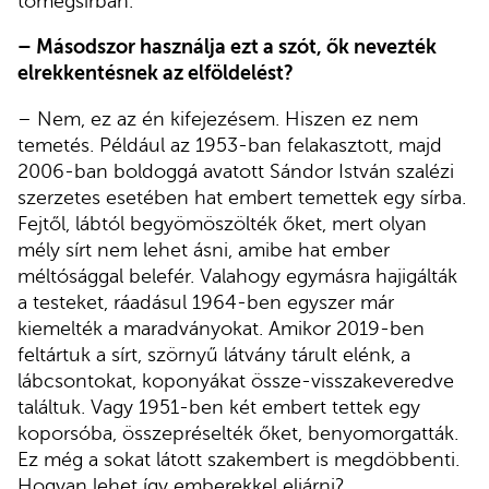
tömegsírban.
– Másodszor használja ezt a szót, ők nevezték
elrekkentésnek az elföldelést?
– Nem, ez az én kifejezésem. Hiszen ez nem
temetés. Például az 1953-ban felakasztott, majd
2006-ban boldoggá avatott Sándor István szalézi
szerzetes esetében hat embert temettek egy sírba.
Fejtől, lábtól begyömöszölték őket, mert olyan
mély sírt nem lehet ásni, amibe hat ember
méltósággal belefér. Valahogy egymásra hajigálták
a testeket, ráadásul 1964-ben egyszer már
kiemelték a maradványokat. Amikor 2019-ben
feltártuk a sírt, szörnyű látvány tárult elénk, a
lábcsontokat, koponyákat össze-visszakeveredve
találtuk. Vagy 1951-ben két embert tettek egy
koporsóba, összepréselték őket, benyomorgatták.
Ez még a sokat látott szakembert is megdöbbenti.
Hogyan lehet így emberekkel eljárni?