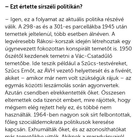
– Ezt értette sírszéli politikán?
– Igen, ez a folyamat az aktuális politika részévé
válik. A 298-as és a 301-es parcellákba 1945 után
temettek jeltelenül, több esetben álnéven. A
legvéresebb Rákosi-korszak idején létrehoztak egy
úgynevezett fokozottan konspirált temetőt is. 1950
őszétől kezdenek temetni a Vác-Csatadűlő
temetőbe. Ide teszik például a Szűcs-testvéreket,
Szűcs Ernőt, az ÁVH vezető helyettesét és a fivérét,
akiket – amikor már nem volt szükségük rájuk – az
egymás közötti leszámolás során agyonvertek.
Azután csendben elrekkentették őket. Összesen
eltemettek oda tizenöt embert, mire rájöttek, hogy
mégsem elég rejtett hely ez, és többé nem
használták. 1964-ben nagyon sok sírt felbontottak,
főleg szociáldemokrata politikusok keresése
kapcsán. Exhumálták őket, és az azonosíthatókat
más temetőkbe vitték. Akiknek a maradványairól