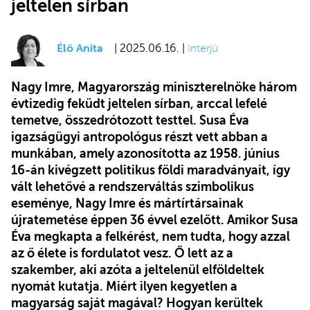
jeltelen sírban
Élő Anita
| 2025.06.16. |
Interjú
Nagy Imre, Magyarország miniszterelnöke három
évtizedig feküdt jeltelen sírban, arccal lefelé
temetve, összedrótozott testtel. Susa Éva
igazságügyi antropológus részt vett abban a
munkában, amely azonosította az 1958. június
16-án kivégzett politikus földi maradványait, így
vált lehetővé a rendszerváltás szimbolikus
eseménye, Nagy Imre és mártírtársainak
újratemetése éppen 36 évvel ezelőtt. Amikor Susa
Éva megkapta a felkérést, nem tudta, hogy azzal
az ő élete is fordulatot vesz. Ő lett az a
szakember, aki azóta a jeltelenül elföldeltek
nyomát kutatja. Miért ilyen kegyetlen a
magyarság saját magával? Hogyan kerültek