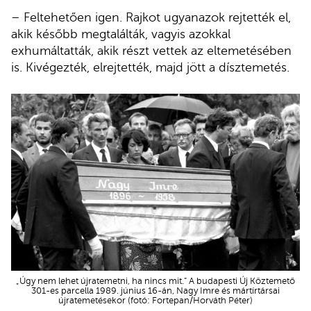
– Feltehetően igen. Rajkot ugyanazok rejtették el,
akik később megtalálták, vagyis azokkal
exhumáltatták, akik részt vettek az eltemetésében
is. Kivégezték, elrejtették, majd jött a dísztemetés.
„Úgy nem lehet újratemetni, ha nincs mit.” A budapesti Új Köztemető
301-es parcella 1989. június 16-án, Nagy Imre és mártírtársai
újratemetésekor (fotó: Fortepan/Horváth Péter)