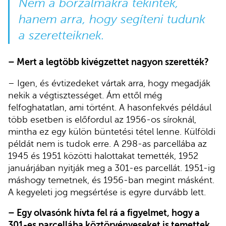
Nem a borzalmakra tekintek,
hanem arra, hogy segíteni tudunk
a szeretteiknek.
– Mert a legtöbb kivégzettet nagyon szerették?
– Igen, és évtizedeket vártak arra, hogy megadják
nekik a végtisztességet. Ám ettől még
felfoghatatlan, ami történt. A hasonfekvés például
több esetben is előfordul az 1956-os síroknál,
mintha ez egy külön büntetési tétel lenne. Külföldi
példát nem is tudok erre. A 298-as parcellába az
1945 és 1951 közötti halottakat temették, 1952
januárjában nyitják meg a 301-es parcellát. 1951-ig
máshogy temetnek, és 1956-ban megint másként.
A kegyeleti jog megsértése is egyre durvább lett.
– Egy olvasónk hívta fel rá a figyelmet, hogy a
301-es parcellába köztörvényeseket is temettek.