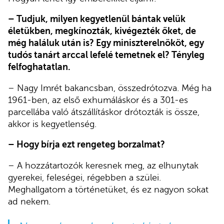
– Tudjuk, milyen kegyetlenül bántak velük
életükben, megkínozták, kivégezték őket, de
még haláluk után is? Egy miniszterelnököt, egy
tudós tanárt arccal lefelé temetnek el? Tényleg
felfoghatatlan.
– Nagy Imrét bakancsban, összedrótozva. Még ha
1961-ben, az első exhumáláskor és a 301-es
parcellába való átszállításkor drótozták is össze,
akkor is kegyetlenség.
– Hogy bírja ezt rengeteg borzalmat?
– A hozzátartozók keresnek meg, az elhunytak
gyerekei, feleségei, régebben a szülei.
Meghallgatom a történetüket, és ez nagyon sokat
ad nekem.