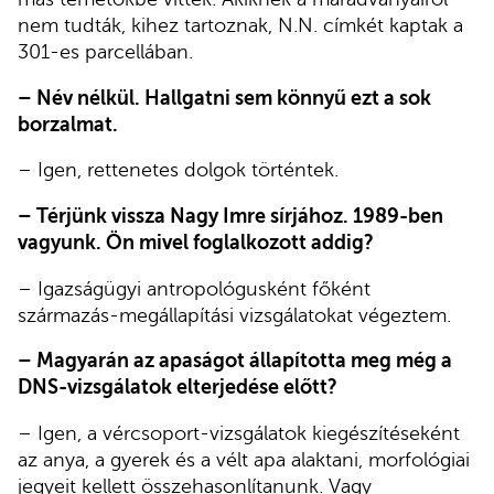
nem tudták, kihez tartoznak, N.N. címkét kaptak a
301-es parcellában.
– Név nélkül. Hallgatni sem könnyű ezt a sok
borzalmat.
– Igen, rettenetes dolgok történtek.
– Térjünk vissza Nagy Imre sírjához. 1989-ben
vagyunk. Ön mivel foglalkozott addig?
– Igazságügyi antropológusként főként
származás-megállapítási vizsgálatokat végeztem.
– Magyarán az apaságot állapította meg még a
DNS-vizsgálatok elterjedése előtt?
– Igen, a vércsoport-vizsgálatok kiegészítéseként
az anya, a gyerek és a vélt apa alaktani, morfológiai
jegyeit kellett összehasonlítanunk. Vagy