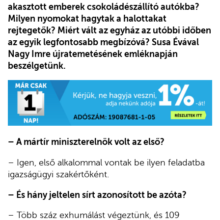
akasztott emberek csokoládészállító autókba?
Milyen nyomokat hagytak a halottakat
rejtegetők? Miért vált az egyház az utóbbi időben
az egyik legfontosabb megbízóvá? Susa Évával
Nagy Imre újratemetésének emléknapján
beszélgetünk.
– A mártír miniszterelnök volt az első?
– Igen, első alkalommal vontak be ilyen feladatba
igazságügyi szakértőként.
– És hány jeltelen sírt azonosított be azóta?
– Több száz exhumálást végeztünk, és 109