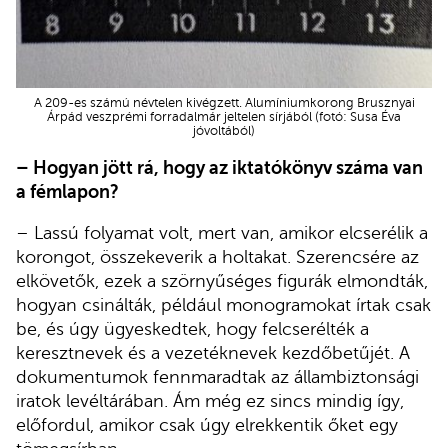
A 209-es számú névtelen kivégzett. Alumíniumkorong Brusznyai
Árpád veszprémi forradalmár jeltelen sírjából (fotó: Susa Éva
jóvoltából)
– Hogyan jött rá, hogy az iktatókönyv száma van
a fémlapon?
– Lassú folyamat volt, mert van, amikor elcserélik a
korongot, összekeverik a holtakat. Szerencsére az
elkövetők, ezek a szörnyűséges figurák elmondták,
hogyan csinálták, például monogramokat írtak csak
be, és úgy ügyeskedtek, hogy felcserélték a
keresztnevek és a vezetéknevek kezdőbetűjét. A
dokumentumok fennmaradtak az állambiztonsági
iratok levéltárában. Ám még ez sincs mindig így,
előfordul, amikor csak úgy elrekkentik őket egy