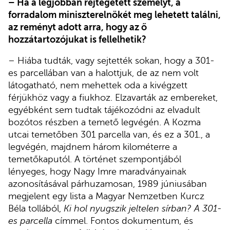
– Ha a legjobban rejtegetett személyt, a
forradalom miniszterelnökét meg lehetett találni,
az reményt adott arra, hogy az ő
hozzátartozójukat is fellelhetik?
– Hiába tudták, vagy sejtették sokan, hogy a 301-
es parcellában van a halottjuk, de az nem volt
látogatható, nem mehettek oda a kivégzett
férjükhöz vagy a fiukhoz. Elzavarták az embereket,
egyébként sem tudtak tájékozódni az elvadult
bozótos részben a temető legvégén. A Kozma
utcai temetőben 301 parcella van, és ez a 301., a
legvégén, majdnem három kilométerre a
temetőkaputól. A történet szempontjából
lényeges, hogy Nagy Imre maradványainak
azonosításával párhuzamosan, 1989 júniusában
megjelent egy lista a Magyar Nemzetben Kurcz
Béla tollából,
Ki hol nyugszik jeltelen sírban? A 301-
es parcella
címmel. Fontos dokumentum, és