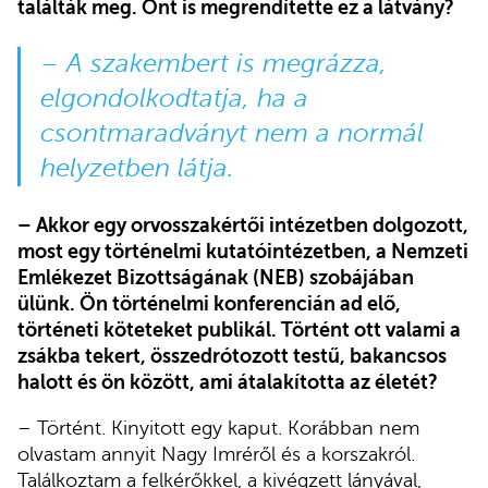
találták meg. Önt is megrendítette ez a látvány?
– A szakembert is megrázza,
elgondolkodtatja, ha a
csontmaradványt nem a normál
helyzetben látja.
– Akkor egy orvosszakértői intézetben dolgozott,
most egy történelmi kutatóintézetben, a Nemzeti
Emlékezet Bizottságának (NEB) szobájában
ülünk. Ön történelmi konferencián ad elő,
történeti köteteket publikál. Történt ott valami a
zsákba tekert, összedrótozott testű, bakancsos
halott és ön között, ami átalakította az életét?
– Történt. Kinyitott egy kaput. Korábban nem
olvastam annyit Nagy Imréről és a korszakról.
Találkoztam a felkérőkkel, a kivégzett lányával,