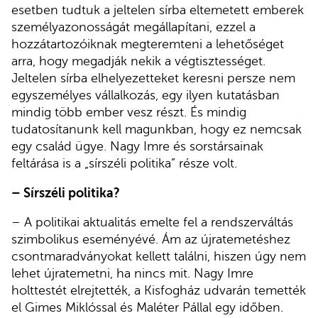
esetben tudtuk a jeltelen sírba eltemetett emberek
személyazonosságát megállapítani, ezzel a
hozzátartozóiknak megteremteni a lehetőséget
arra, hogy megadják nekik a végtisztességet.
Jeltelen sírba elhelyezetteket keresni persze nem
egyszemélyes vállalkozás, egy ilyen kutatásban
mindig több ember vesz részt. És mindig
tudatosítanunk kell magunkban, hogy ez nemcsak
egy család ügye. Nagy Imre és sorstársainak
feltárása is a „sírszéli politika” része volt.
– Sírszéli politika?
– A politikai aktualitás emelte fel a rendszerváltás
szimbolikus eseményévé. Ám az újratemetéshez
csontmaradványokat kellett találni, hiszen úgy nem
lehet újratemetni, ha nincs mit. Nagy Imre
holttestét elrejtették, a Kisfogház udvarán temették
el Gimes Miklóssal és Maléter Pállal egy időben.