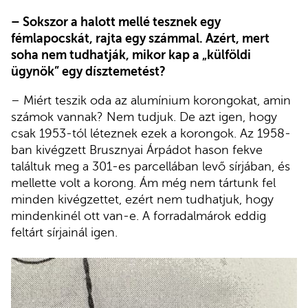
– Sokszor a halott mellé tesznek egy
fémlapocskát, rajta egy számmal. Azért, mert
soha nem tudhatják, mikor kap a „külföldi
ügynök” egy dísztemetést?
– Miért teszik oda az alumínium korongokat, amin
számok vannak? Nem tudjuk. De azt igen, hogy
csak 1953-tól léteznek ezek a korongok. Az 1958-
ban kivégzett Brusznyai Árpádot hason fekve
találtuk meg a 301-es parcellában levő sírjában, és
mellette volt a korong. Ám még nem tártunk fel
minden kivégzettet, ezért nem tudhatjuk, hogy
mindenkinél ott van-e. A forradalmárok eddig
feltárt sírjainál igen.