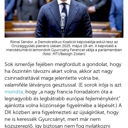
Rónai Sándor, a Demokratikus Koalíció képviselője esküt tesz az
Országgyűlés plenáris ülésén 2025. május 19-én. A képviselő a
mandátumáról lemondott Gyurcsány Ferencet váltja a parlamentben
(fotó: MTI/Balogh Zoltán)
Sok ismerője fejében megfordult a gondolat, hogy
ha őszintén távozni akart volna, akkor azt nagy
csinnadrattával maga jelentette volna be,
valamiféle látványos gesztussal. (E sorok írója is azt
mondta
,
hogy „a nagy francia forradalom óta a
legnagyobb és legbátrabb európai fejleményként”
ajánlotta volna közönsége figyelmébe a lépését.) A
DK közben arra figyelmezteti az újságírókat, hogy
ne is keressék Gyurcsányt, mert már nem
közszereplő, így biztosan nem fog nyilatkozni