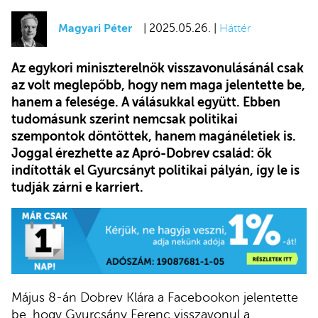
Magyari Péter
| 2025.05.26. |
Háttér
Az egykori miniszterelnök visszavonulásánál csak
az volt meglepőbb, hogy nem maga jelentette be,
hanem a felesége. A válásukkal együtt. Ebben
tudomásunk szerint nemcsak politikai
szempontok döntöttek, hanem magánéletiek is.
Joggal érezhette az Apró-Dobrev család: ők
indították el Gyurcsányt politikai pályán, így le is
tudják zárni e karriert.
Május 8-án Dobrev Klára a Facebookon jelentette
be, hogy Gyurcsány Ferenc visszavonul a