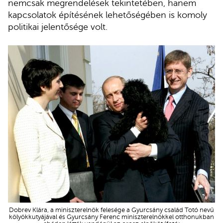
nemcsak megrendelések tekintetében, hanem
kapcsolatok építésének lehetőségében is komoly
politikai jelentősége volt.
Dobrev Klára, a miniszterelnök felesége a Gyurcsány család Totó nevű
kölyökkutyájával és Gyurcsány Ferenc miniszterelnökkel otthonukban