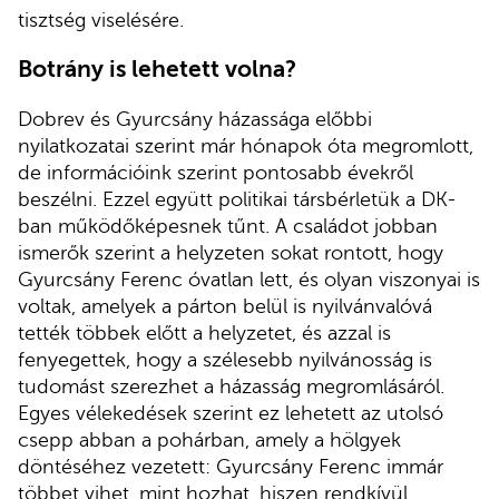
tisztség viselésére.
Botrány is lehetett volna?
Dobrev és Gyurcsány házassága előbbi
nyilatkozatai szerint már hónapok óta megromlott,
de információink szerint pontosabb évekről
beszélni. Ezzel együtt politikai társbérletük a DK-
ban működőképesnek tűnt. A családot jobban
ismerők szerint a helyzeten sokat rontott, hogy
Gyurcsány Ferenc óvatlan lett, és olyan viszonyai is
voltak, amelyek a párton belül is nyilvánvalóvá
tették többek előtt a helyzetet, és azzal is
fenyegettek, hogy a szélesebb nyilvánosság is
tudomást szerezhet a házasság megromlásáról.
Egyes vélekedések szerint ez lehetett az utolsó
csepp abban a pohárban, amely a hölgyek
döntéséhez vezetett: Gyurcsány Ferenc immár
többet vihet, mint hozhat, hiszen rendkívül