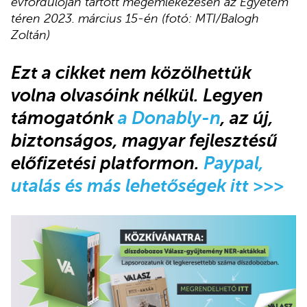
évfordulóján tartott megemlékezésén az Egyetem
téren 2023. március 15-én (fotó: MTI/Balogh
Zoltán)
Ezt a cikket nem közölhettük
volna olvasóink nélkül. Legyen
támogatónk
a Donably-n
, az új,
biztonságos, magyar fejlesztésű
előfizetési platformon.
Paypal,
utalás és más lehetőségek itt >>>