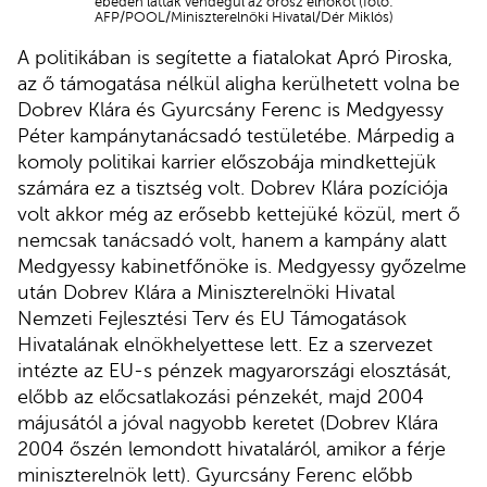
ebéden látták vendégül az orosz elnököt (fotó:
AFP/POOL/Miniszterelnöki Hivatal/Dér Miklós)
A politikában is segítette a fiatalokat Apró Piroska,
az ő támogatása nélkül aligha kerülhetett volna be
Dobrev Klára és Gyurcsány Ferenc is Medgyessy
Péter kampánytanácsadó testületébe. Márpedig a
komoly politikai karrier előszobája mindkettejük
számára ez a tisztség volt. Dobrev Klára pozíciója
volt akkor még az erősebb kettejüké közül, mert ő
nemcsak tanácsadó volt, hanem a kampány alatt
Medgyessy kabinetfőnöke is. Medgyessy győzelme
után Dobrev Klára a Miniszterelnöki Hivatal
Nemzeti Fejlesztési Terv és EU Támogatások
Hivatalának elnökhelyettese lett. Ez a szervezet
intézte az EU-s pénzek magyarországi elosztását,
előbb az előcsatlakozási pénzekét, majd 2004
májusától a jóval nagyobb keretet (Dobrev Klára
2004 őszén lemondott hivataláról, amikor a férje
miniszterelnök lett). Gyurcsány Ferenc előbb