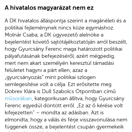
A hivatalos magyarázat nem ez
A DK hivatalos álláspontja szerint a magánéleti és a
politikai fejleménynek nincs köze egymáshoz.
Molnár Csaba, a DK ügyvezető alelnöke a
bejelentést követő sajtótájékoztatóján arról beszélt,
hogy Gyurcsány Ferenc maga határozott politikai
pályafutásának befejezéséről, azért mégpedig,
mert nem akart személyén keresztül támadási
felületet hagyni a párt ellen, azaz a
„gyurcsányozás” mint politikai szlogen
semlegesítése volt a célja. Ezt erősítette meg
Dobrev Klára is Dull Szabolcs Ötpontban című
műsorában
, kategorikusan állítva, hogy Gyurcsány
Ferenc egyedül döntött erről. „Ez az ő kérése volt
kifejezetten” – mondta az adásban. Azt is
elmondta, hogy a válás és férje visszavonulása nem
függenek össze, a bejelentést csupán gyermekeik