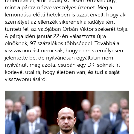
tehertétellel, amit eddig sohasem értékelt úgy,
mint a pártra nézve veszélyes üzenet. Még a
lemondása előtti hetekben is azzal érvelt, hogy aki
személyét az ellenzék sikerének akadályaként
tünteti fel, az valójában Orbán Viktor szekerét tolja.
A pártja idén január 22-én választotta újra
elnöknek, 97 százalékos többséggel. Továbbá a
visszavonulást nemcsak, hogy nem személyesen
jelentette be, de nyilvánosan egyáltalán nem
nyilvánult meg azóta, csupán egy DK-soknak írt
körlevél utal rá, hogy életben van, és tud a saját
visszavonulásáról.