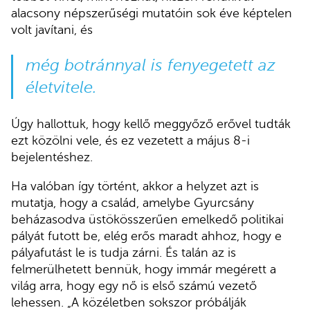
alacsony népszerűségi mutatóin sok éve képtelen
volt javítani, és
még botránnyal is fenyegetett az
életvitele.
Úgy hallottuk, hogy kellő meggyőző erővel tudták
ezt közölni vele, és ez vezetett a május 8-i
bejelentéshez.
Ha valóban így történt, akkor a helyzet azt is
mutatja, hogy a család, amelybe Gyurcsány
beházasodva üstökösszerűen emelkedő politikai
pályát futott be, elég erős maradt ahhoz, hogy e
pályafutást le is tudja zárni. És talán az is
felmerülhetett bennük, hogy immár megérett a
világ arra, hogy egy nő is első számú vezető
lehessen. „A közéletben sokszor próbálják