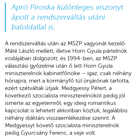
Apró Piroska különleges viszonyt
ápolt a rendszerváltás utáni
baloldallal is.
A rendszerváltás után az MSZP vagyonát kezelő
Máté László mellett, illetve Horn Gyula pártelnök
irodájában dolgozott, és 1994-ben, az MSZP
választási győzelme után ő lett Horn Gyula
miniszterelnök kabinetfőnöke – igaz, csak néhány
hónapra, mert a kormányfő túl önjárónak tartotta,
ezért szétváltak útjaik. Medgyessy Pétert, a
következő szocialista miniszterelnököt pedig jól
ismerte az egyetemről, egy ideig romantikus
kapcsolat is lehetett akkoriban köztük, legalábbis
néhány diáktárs visszaemlékezése szerint. A
Medgyessyt követő szocialista miniszterelnök
pedig Gyurcsány Ferenc, a veje volt.