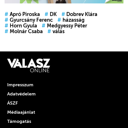
#
Apró Piroska
#
DK
#
Dobrev Klára
#
Gyurcsány Ferenc
#
házasság
#
Horn Gyula
#
Medgyessy Péter
#
Molnár Csaba
#
válás
Impresszum
Adatvédelem
ÁSZF
Médiaajánlat
Támogatás