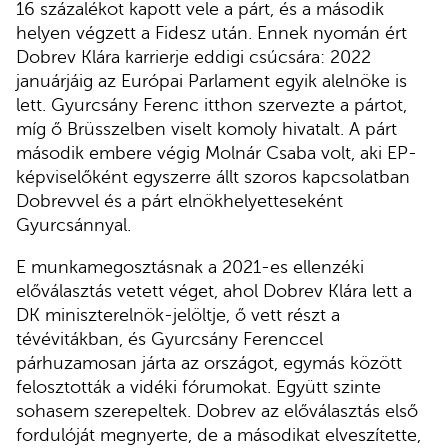
16 százalékot kapott vele a párt, és a második
helyen végzett a Fidesz után. Ennek nyomán ért
Dobrev Klára karrierje eddigi csúcsára: 2022
januárjáig az Európai Parlament egyik alelnöke is
lett. Gyurcsány Ferenc itthon szervezte a pártot,
míg ő Brüsszelben viselt komoly hivatalt. A párt
második embere végig Molnár Csaba volt, aki EP-
képviselőként egyszerre állt szoros kapcsolatban
Dobrevvel és a párt elnökhelyetteseként
Gyurcsánnyal.
E munkamegosztásnak a 2021-es ellenzéki
előválasztás vetett véget, ahol Dobrev Klára lett a
DK miniszterelnök-jelöltje, ő vett részt a
tévévitákban, és Gyurcsány Ferenccel
párhuzamosan járta az országot, egymás között
felosztották a vidéki fórumokat. Együtt szinte
sohasem szerepeltek. Dobrev az előválasztás első
fordulóját megnyerte, de a másodikat elveszítette,