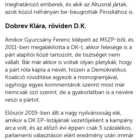
meghatározó emberek, és akik az Altusnál jártak,
azok közül néhányan be-beugrottak Piroskához is.
Dobrev Klára, röviden D.K.
Amikor Gyurcsány Ferenc kilépett az MSZP-ből, és
2011-ben megalakította a DK-t, akkor felesége is a
párt alapítói közé tartozott, de tisztséget nem
vállalt. Bár már akkor is voltak olyan pletykák, hogy
a párt róla kapta a nevét, hiszen a Demokratikus
Koalíció rövidítése egyezik a monogramjával,
úgyhogy egyes kommentárok szerint most már
nemcsak szó szerint, de a gyakorlatban is a nevére
veszi a pártot.
Először 2019-ben állt a nagy nyilvánosság elé,
amikor a DK EP-listájának vezetőjeként a kampány
arca volt, és az előző évi éppen csak 5 százalékos,
parlamenti választáson elért eredmény után immár