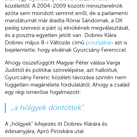
közélettől. A 2004-2009 közötti miniszterelnök
azóta sem mondott semmit erről, de a parlamenti
mandátumát már átadta Rónai Sándornak, a DK
pedig szervezi a párt új elnökének megválasztását,
és a posztra egyetlen jelölt van: Dobrev Klára.
Dobrev május 8-i Változás című
posztjában
azt is
bejelentette, hogy elválnak Gyurcsány Ferenccel.
Ahogy összefüggött Magyar Péter válása Varga
Judittól és politikai színrelépése, azt hallottuk,
Gyurcsány Ferenc közéleti távozása szintén nem
független magánélete fordulatától. Ahogy a család
egy régi ismerőse fogalmazott:
„a hölgyek döntöttek”.
A „hölgyek” kifejezés itt Dobrev Klárára és
édesanyjára, Apró Piroskára utal.