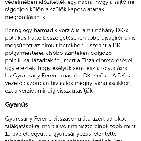
védelmében időzítették egy napra, hogy a sajtó ne
rágódjon külön a szülők kapcsolatának
megromlásán is.
Kering egy harmadik verzió is, amit néhány DK-s
politikus háttérbeszélgetéseken több újságírónak is
megsúgott az elmúlt hetekben. Eszerint a DK
polgármesterei, alsóbb szinteken dolgozó
politikusai lázadtak fel, mert a Tisza előretörésével
úgy érezték, hogy esélyük sem lesz a folytatásra,
ha Gyurcsány Ferenc marad a DK elnöke. A DK-s
vezetők azonban hivatalos megnyilvánulásaikkor
ezt a verziót mindig visszautasítják.
Gyanús
Gyurcsány Ferenc visszavonulása azért ad okot
találgatásokra, mert a volt miniszterelnök több mint
15 éve élt együtt a gyurcsányozás jelentette