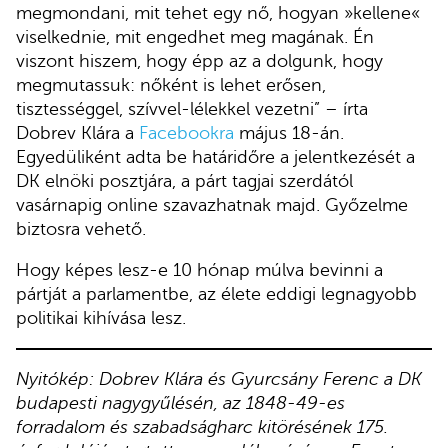
megmondani, mit tehet egy nő, hogyan »kellene«
viselkednie, mit engedhet meg magának. Én
viszont hiszem, hogy épp az a dolgunk, hogy
megmutassuk: nőként is lehet erősen,
tisztességgel, szívvel-lélekkel vezetni” – írta
Dobrev Klára a
Facebookra
május 18-án.
Egyedüliként adta be határidőre a jelentkezését a
DK elnöki posztjára, a párt tagjai szerdától
vasárnapig online szavazhatnak majd. Győzelme
biztosra vehető.
Hogy képes lesz-e 10 hónap múlva bevinni a
pártját a parlamentbe, az élete eddigi legnagyobb
politikai kihívása lesz.
Nyitókép: Dobrev Klára és Gyurcsány Ferenc a DK
budapesti nagygyűlésén, az 1848-49-es
forradalom és szabadságharc kitörésének 175.