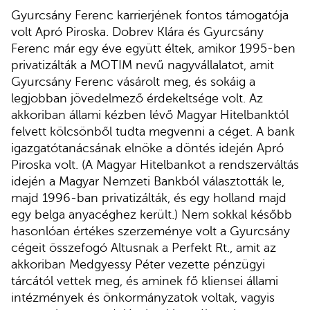
Gyurcsány Ferenc karrierjének fontos támogatója
volt Apró Piroska. Dobrev Klára és Gyurcsány
Ferenc már egy éve együtt éltek, amikor 1995-ben
privatizálták a MOTIM nevű nagyvállalatot, amit
Gyurcsány Ferenc vásárolt meg, és sokáig a
legjobban jövedelmező érdekeltsége volt. Az
akkoriban állami kézben lévő Magyar Hitelbanktól
felvett kölcsönből tudta megvenni a céget. A bank
igazgatótanácsának elnöke a döntés idején Apró
Piroska volt. (A Magyar Hitelbankot a rendszerváltás
idején a Magyar Nemzeti Bankból választották le,
majd 1996-ban privatizálták, és egy holland majd
egy belga anyacéghez került.) Nem sokkal később
hasonlóan értékes szerzeménye volt a Gyurcsány
cégeit összefogó Altusnak a Perfekt Rt., amit az
akkoriban Medgyessy Péter vezette pénzügyi
tárcától vettek meg, és aminek fő kliensei állami
intézmények és önkormányzatok voltak, vagyis