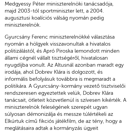
Medgyessy Péter miniszterelnöki tanácsadója,
majd 2003-tól sportminiszter lett, a 2004.
augusztusi koalíciós válság nyomán pedig
miniszterelnök.
Gyurcsány Ferenc miniszterelnökké választása
nyomán a hölgyek visszavonultak a hivatalos
politizálástól, és Apró Piroska lemondott minden
állami cégnél vállalt tisztségéről, hivatalosan
nyugdíjba vonult. Az Altusnál azonban maradt egy
irodája, ahol Dobrev Klára is dolgozott, és
informális befolyásuk továbbra is megmaradt a
politikára. A Gyurcsány-kormány vezető tisztviselői
rendszeresen egyeztettek velük, Dobrev Klára
tanácsait, ötleteit közvetlenül is szívesen kikérték. A
miniszterelnök feleségének szerepét ugyan
súlyosan démonizálja és messze túlértékeli az
Elkúrtuk című fikciós játékfilm, de az tény, hogy a
meglátásaira adtak a kormányzás ügyeit