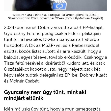
Dobrev Klára alelnök az Európai Parlament plenáris ülésén
Strasbourgban 2021. november 22-én (fotó: EP/Mathieu Cugnot)
2024-ben ismét Dobrev vezette a párt EP-listáját,
Gyurcsány Ferenc pedig csak a Fidesz plakátjain
tűnt fel, a hivatalos DK-kampányban a háttérbe
húzódott. A DK az MSZP-vel és a Párbeszéddel
ezúttal közös listát állított, és arra készült, hogy a
baloldal egyesítésével tovább erősödik. Csakhogy a
Tisza feltűnésével a kísérletből kudarc lett, és csak
8 százalékot kapott a lista, négy helyett csak két
képviselőt tudtak delegálni az EP-be: Dobrev Klárát
és Molnár Csabát.
Gyurcsány nem úgy tűnt, mint aki
mindjárt eltűnik
Idén májusig úgy tűnt, hogy a munkamegosztás