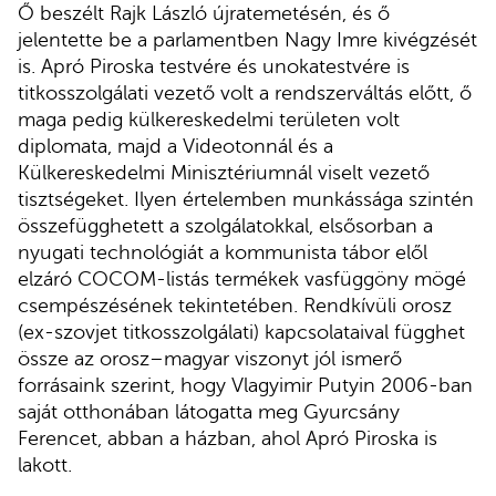
Ő beszélt Rajk László újratemetésén, és ő
jelentette be a parlamentben Nagy Imre kivégzését
is. Apró Piroska testvére és unokatestvére is
titkosszolgálati vezető volt a rendszerváltás előtt, ő
maga pedig külkereskedelmi területen volt
diplomata, majd a Videotonnál és a
Külkereskedelmi Minisztériumnál viselt vezető
tisztségeket. Ilyen értelemben munkássága szintén
összefügghetett a szolgálatokkal, elsősorban a
nyugati technológiát a kommunista tábor elől
elzáró COCOM-listás termékek vasfüggöny mögé
csempészésének tekintetében. Rendkívüli orosz
(ex-szovjet titkosszolgálati) kapcsolataival függhet
össze az orosz–magyar viszonyt jól ismerő
forrásaink szerint, hogy Vlagyimir Putyin 2006-ban
saját otthonában látogatta meg Gyurcsány
Ferencet, abban a házban, ahol Apró Piroska is
lakott.