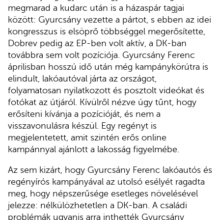
megmarad a kudarc után is a házaspár tagjai
között: Gyurcsány vezette a pártot, s ebben az idei
kongresszus is elsöprő többséggel megerősítette,
Dobrev pedig az EP-ben volt aktív, a DK-ban
továbbra sem volt pozíciója. Gyurcsány Ferenc
áprilisban hosszú idő után még kampánykörútra is
elindult, lakóautóval járta az országot,
folyamatosan nyilatkozott és posztolt videókat és
fotókat az útjáról. Kívülről nézve úgy tűnt, hogy
erősíteni kívánja a pozícióját, és nem a
visszavonulásra készül. Egy regényt is
megjelentetett, amit szintén erős online
kampánnyal ajánlott a lakosság figyelmébe.
Az sem kizárt, hogy Gyurcsány Ferenc lakóautós és
regényírós kampányával az utolsó esélyét ragadta
meg, hogy népszerűsége esetleges növelésével
jelezze: nélkülözhetetlen a DK-ban. A családi
problémák ugyanis arra inthették Gyurcsány