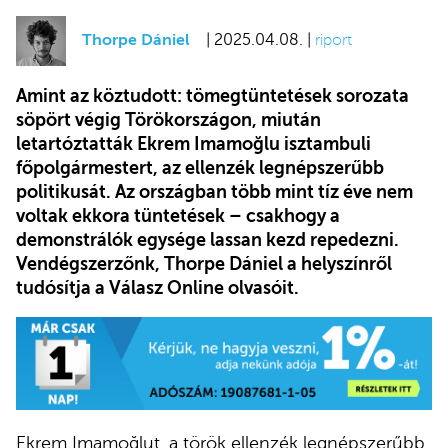
Thorpe Dániel
| 2025.04.08. |
riport
Amint az köztudott: tömegtüntetések sorozata
söpört végig Törökországon, miután
letartóztatták Ekrem Imamoğlu isztambuli
főpolgármestert, az ellenzék legnépszerűbb
politikusát. Az országban több mint tíz éve nem
voltak ekkora tüntetések – csakhogy a
demonstrálók egysége lassan kezd repedezni.
Vendégszerzőnk, Thorpe Dániel a helyszínről
tudósítja a Válasz Online olvasóit.
Ekrem Imamoğlut, a török ellenzék legnépszerűbb