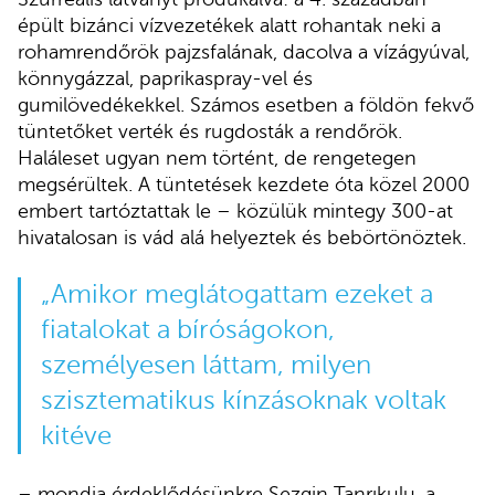
épült bizánci vízvezetékek alatt rohantak neki a
rohamrendőrök pajzsfalának, dacolva a vízágyúval,
könnygázzal, paprikaspray-vel és
gumilövedékekkel. Számos esetben a földön fekvő
tüntetőket verték és rugdosták a rendőrök.
Haláleset ugyan nem történt, de rengetegen
megsérültek. A tüntetések kezdete óta közel 2000
embert tartóztattak le – közülük mintegy 300-at
hivatalosan is vád alá helyeztek és bebörtönöztek.
„Amikor meglátogattam ezeket a
fiatalokat a bíróságokon,
személyesen láttam, milyen
szisztematikus kínzásoknak voltak
kitéve
– mondja érdeklődésünkre Sezgin Tanrıkulu, a