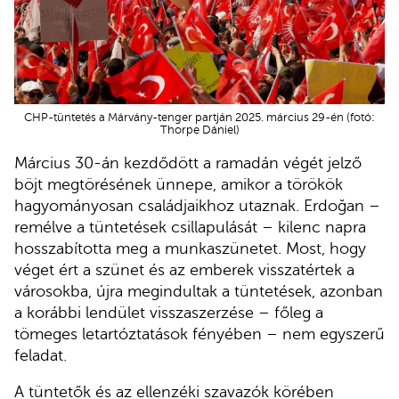
CHP-tüntetés a Márvány-tenger partján 2025. március 29-én (fotó:
Thorpe Dániel)
Március 30-án kezdődött a ramadán végét jelző
böjt megtörésének ünnepe, amikor a törökök
hagyományosan családjaikhoz utaznak. Erdoğan –
remélve a tüntetések csillapulását – kilenc napra
hosszabította meg a munkaszünetet. Most, hogy
véget ért a szünet és az emberek visszatértek a
városokba, újra megindultak a tüntetések, azonban
a korábbi lendület visszaszerzése – főleg a
tömeges letartóztatások fényében – nem egyszerű
feladat.
A tüntetők és az ellenzéki szavazók körében