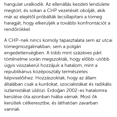
hangulat uralkodik. Az ellenállás kezdeti lendülete
megtört, és sokan a CHP vezetését okolják, akik
már az elejétől próbálták lecsillapítani a tömeg
haragját, hogy elkerüljék a további konfrontációt a
rendőrökkel.
A CHP-nek nincs komoly tapasztalata sem az utcai
tömegmozgalmakban, sem a polgári
engedetlenségben. A több mint százéves párt
történelme során megszokták, hogy előbb-utóbb
úgyis visszakerül hozzájuk a hatalom, mint a
republikánus középosztály természetes
képviselőihez. Hozzászoktak, hogy az állam
általában csak a kurdokat, szocialistákat és radikális
iszlamistákat üldözi. Erdoğan 2002-es hatalomra
kerülése óta azonban hiába várnak. Most ők
kerültek célkeresztbe, és láthatóan zavarban
vannak.