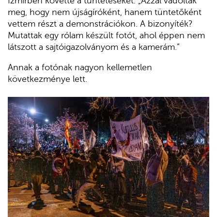
Izmirben követte a tüntetéseket. „Azzal vádoltak
meg, hogy nem újságíróként, hanem tüntetőként
vettem részt a demonstrációkon. A bizonyíték?
Mutattak egy rólam készült fotót, ahol éppen nem
látszott a sajtóigazolványom és a kamerám.”
Annak a fotónak nagyon kellemetlen
következménye lett.