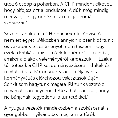
utolsó csepp a pohárban. A CHP mindent elkövet,
hogy elfojtsa ezt a lendületet. A düh még mindig
megvan, de így nehéz lesz mozgalommá
szervezni.”
Sezgin Tanrıkulu, a CHP parlamenti képviselője
nem ért egyet. „Miközben annyian dicsérik pártunk
és vezetőink teljesítményét, nem hiszem, hogy
ezek a kritikák jóhiszeműek lennének” – mondja,
amikor a diákok véleményéről kérdezzük. – Ezek a
tüntetések a CHP kezdeményezésére indultak és
folytatódnak. Pártunknak világos célja van: a
kormányváltás előrehozott választások útján.
Senkit sem hagytunk magára. Pártunk vezetője
folyamatosan figyelmeztette a hatóságokat, hogy
ne bánjanak kegyetlenül a tüntetőkkel.”
A nyugati vezetők mindeközben a szokásosnál is
gyengébben nyilvánultak meg, ami a török