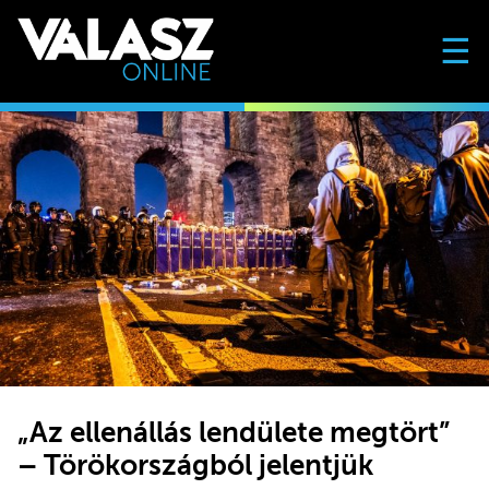
☰
„Az ellenállás lendülete megtört”
– Törökországból jelentjük