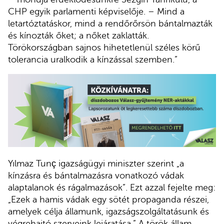
CHP egyik parlamenti képviselője. – Mind a
letartóztatáskor, mind a rendőrőrsön bántalmazták
és kínozták őket; a nőket zaklatták.
Törökországban sajnos hihetetlenül széles körű
tolerancia uralkodik a kínzással szemben.”
Yılmaz Tunç igazságügyi miniszter szerint „a
kínzásra és bántalmazásra vonatkozó vádak
alaptalanok és rágalmazások”. Ezt azzal fejelte meg:
„Ezek a hamis vádak egy sötét propaganda részei,
amelyek célja államunk, igazságszolgáltatásunk és
végrehajtó szerveink lejáratása.” A török állam