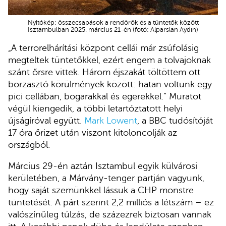
Nyitókép: összecsapások a rendőrök és a tüntetők között
Isztambulban 2025. március 21-én (fotó: Alparslan Aydın)
„A terrorelhárítási központ cellái már zsúfolásig
megteltek tüntetőkkel, ezért engem a tolvajoknak
szánt őrsre vittek. Három éjszakát töltöttem ott
borzasztó körülmények között: hatan voltunk egy
pici cellában, bogarakkal és egerekkel.” Muratot
végül kiengedik, a többi letartóztatott helyi
újságíróval együtt.
Mark Lowent
, a BBC tudósítóját
17 óra őrizet után viszont kitoloncolják az
országból.
Március 29-én aztán Isztambul egyik külvárosi
kerületében, a Márvány-tenger partján vagyunk,
hogy saját szemünkkel lássuk a CHP monstre
tüntetését. A párt szerint 2,2 milliós a létszám – ez
valószínűleg túlzás, de százezrek biztosan vannak