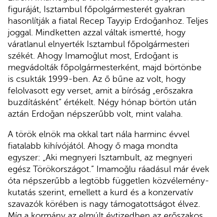
figuráját, Isztambul főpolgármesterét gyakran
hasonlítják a fiatal Recep Tayyip Erdoğanhoz. Teljes
joggal. Mindketten azzal váltak ismertté, hogy
váratlanul elnyerték Isztambul főpolgármesteri
székét. Ahogy Imamoğlut most, Erdoğant is
megvádolták főpolgármesterként, majd börtönbe
is csukták 1999-ben. Az ő bűne az volt, hogy
felolvasott egy verset, amit a bíróság „erőszakra
buzdításként” értékelt. Négy hónap börtön után
aztán Erdoğan népszerűbb volt, mint valaha.
A török elnök ma okkal tart nála harminc évvel
fiatalabb kihívójától. Ahogy ő maga mondta
egyszer: „Aki megnyeri Isztambult, az megnyeri
egész Törökországot.” Imamoğlu ráadásul már évek
óta népszerűbb a legtöbb független közvélemény-
kutatás szerint, emellett a kurd és a konzervatív
szavazók körében is nagy támogatottságot élvez.
Míg a kormány az elmúlt évtizedben az erőszakos