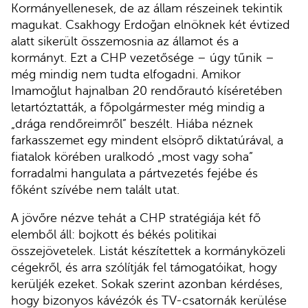
Kormányellenesek, de az állam részeinek tekintik
magukat. Csakhogy Erdoğan elnöknek két évtized
alatt sikerült összemosnia az államot és a
kormányt. Ezt a CHP vezetősége – úgy tűnik –
még mindig nem tudta elfogadni. Amikor
Imamoğlut hajnalban 20 rendőrautó kíséretében
letartóztatták, a főpolgármester még mindig a
„drága rendőreimről” beszélt. Hiába néznek
farkasszemet egy mindent elsöprő diktatúrával, a
fiatalok körében uralkodó „most vagy soha”
forradalmi hangulata a pártvezetés fejébe és
főként szívébe nem talált utat.
A jövőre nézve tehát a CHP stratégiája két fő
elemből áll: bojkott és békés politikai
összejövetelek. Listát készítettek a kormányközeli
cégekről, és arra szólítják fel támogatóikat, hogy
kerüljék ezeket. Sokak szerint azonban kérdéses,
hogy bizonyos kávézók és TV-csatornák kerülése