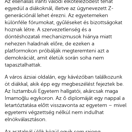
Az ellenállás iránti valódi elköteleződést tehát
egyedül a diákoknál, illetve az úgynevezett Z-
generációnál lehet érezni. Az egyetemeken
különféle fórumokat, gyűléseket és bizottságokat
hoznak létre. A szervezetlenség és a
döntéshozatali mechanizmusok hiánya miatt
nehezen haladnak előre, de ezeken a
platformokon próbálják megteremteni azt a
demokráciát, amit életük során soha nem
tapasztalhattak.
A város ázsiai oldalán, egy kávézóban találkozunk
öt diákkal, akik épp egy megbeszélést fejeztek be.
Az Isztambuli Egyetem hallgatói, akárcsak maga
Imamoğlu egykoron. Az ő diplomáját egy nappal a
letartóztatása előtt visszavonta az egyetem – mivel
egyetemi végzettség nélkül nem indulhat
elnökválasztáson.
Az asztalnál ülők közül egyik sem rajong