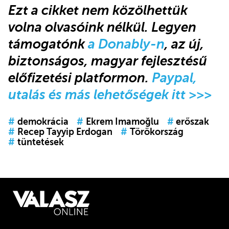
Ezt a cikket nem közölhettük
volna olvasóink nélkül. Legyen
támogatónk
a Donably-n
, az új,
biztonságos, magyar fejlesztésű
előfizetési platformon.
Paypal,
utalás és más lehetőségek itt >>>
#
demokrácia
#
Ekrem Imamoğlu
#
erőszak
#
Recep Tayyip Erdogan
#
Törökország
#
tüntetések