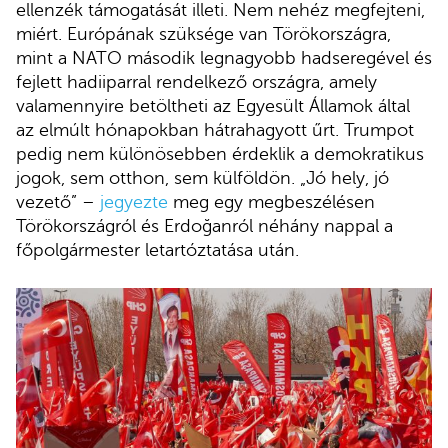
ellenzék támogatását illeti. Nem nehéz megfejteni,
miért. Európának szüksége van Törökországra,
mint a NATO második legnagyobb hadseregével és
fejlett hadiiparral rendelkező országra, amely
valamennyire betöltheti az Egyesült Államok által
az elmúlt hónapokban hátrahagyott űrt. Trumpot
pedig nem különösebben érdeklik a demokratikus
jogok, sem otthon, sem külföldön. „Jó hely, jó
vezető” –
jegyezte
meg egy megbeszélésen
Törökországról és Erdoğanról néhány nappal a
főpolgármester letartóztatása után.