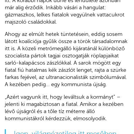
itt. A korábbi napok dühe és lendülete azonban
már alig érződik. Inkább vásári a hangulat:
gázmaszkos, lelkes fiatalok vegyülnek vattacukrot
majszoló családokkal.
Ahogy az elmúlt hetek tüntetésein, eddig sosem
látott koalíciója gyűlik össze a török társadalomnak
itt is. A közeli metrómegálló kijáratánál különböző
szocialista pártok tagjai osztogatják röplapjaikat
sarló-kalapácsos zászlókkal. A sarok mögött egy
fiatal fiú hatalmas kék zászlót lenget, rajta a szürke
farkas fejével, az ultranacionalisták szimbólumával.
A kezében pedig… egy kommunista újság.
„Azért vagyunk itt, hogy leváltsuk a kormányt” –
jelenti ki magabiztosan a fiatal. Amikor a kezében
lévő újságról és a tőle tíz méterre álló
kommunistákról kérdezzük, elmosolyodik.
„Igen, világnézetileg itt merőben