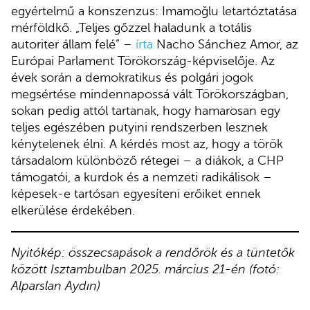
egyértelmű a konszenzus: Imamoğlu letartóztatása
mérföldkő. „Teljes gőzzel haladunk a totális
autoriter állam felé” –
írta
Nacho Sánchez Amor, az
Európai Parlament Törökország-képviselője. Az
évek során a demokratikus és polgári jogok
megsértése mindennapossá vált Törökországban,
sokan pedig attól tartanak, hogy hamarosan egy
teljes egészében putyini rendszerben lesznek
kénytelenek élni. A kérdés most az, hogy a török
társadalom különböző rétegei – a diákok, a CHP
támogatói, a kurdok és a nemzeti radikálisok –
képesek-e tartósan egyesíteni erőiket ennek
elkerülése érdekében.
Nyitókép: összecsapások a rendőrök és a tüntetők
között Isztambulban 2025. március 21-én (fotó:
Alparslan Aydın)