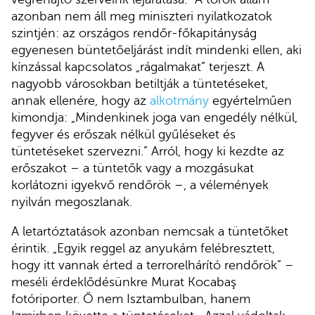
azonban nem áll meg miniszteri nyilatkozatok
szintjén: az országos rendőr-főkapitányság
egyenesen büntetőeljárást indít mindenki ellen, aki
kínzással kapcsolatos „rágalmakat” terjeszt. A
nagyobb városokban betiltják a tüntetéseket,
annak ellenére, hogy az
alkotmány
egyértelműen
kimondja: „Mindenkinek joga van engedély nélkül,
fegyver és erőszak nélkül gyűléseket és
tüntetéseket szervezni.” Arról, hogy ki kezdte az
erőszakot – a tüntetők vagy a mozgásukat
korlátozni igyekvő rendőrök –, a vélemények
nyilván megoszlanak.
A letartóztatások azonban nemcsak a tüntetőket
érintik. „Egyik reggel az anyukám felébresztett,
hogy itt vannak érted a terrorelhárító rendőrök” –
meséli érdeklődésünkre Murat Kocabaş
fotóriporter. Ő nem Isztambulban, hanem