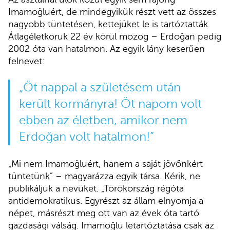
Imamoğluért, de mindegyikük részt vett az összes
nagyobb tüntetésen, kettejüket le is tartóztatták.
Átlagéletkoruk 22 év körül mozog – Erdoğan pedig
2002 óta van hatalmon. Az egyik lány keserűen
felnevet:
„Öt nappal a születésem után
került kormányra! Öt napom volt
ebben az életben, amikor nem
Erdoğan volt hatalmon!”
„Mi nem Imamoğluért, hanem a saját jövőnkért
tüntetünk” – magyarázza egyik társa. Kérik, ne
publikáljuk a nevüket. „Törökország régóta
antidemokratikus. Egyrészt az állam elnyomja a
népet, másrészt meg ott van az évek óta tartó
gazdasági válság. Imamoğlu letartóztatása csak az