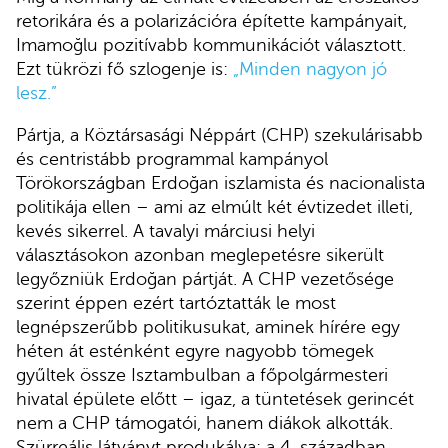
retorikára és a polarizációra építette kampányait,
Imamoğlu pozitívabb kommunikációt választott.
Ezt tükrözi fő szlogenje is:
„Minden nagyon jó
lesz.”
Pártja, a Köztársasági Néppárt (CHP) szekulárisabb
és centristább programmal kampányol
Törökországban Erdoğan iszlamista és nacionalista
politikája ellen – ami az elmúlt két évtizedet illeti,
kevés sikerrel. A tavalyi márciusi helyi
választásokon azonban meglepetésre sikerült
legyőzniük Erdoğan pártját. A CHP vezetősége
szerint éppen ezért tartóztatták le most
legnépszerűbb politikusukat, aminek hírére egy
héten át esténként egyre nagyobb tömegek
gyűltek össze Isztambulban a főpolgármesteri
hivatal épülete előtt – igaz, a tüntetések gerincét
nem a CHP támogatói, hanem diákok alkották.
Szürreális látványt produkálva: a 4. században